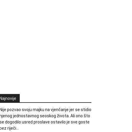
Najnovije
Nije pozvao svoju majku na vjenčanje jer se stidio
njenog jednostavnog seoskog života. Ali ono što
se dogodilo usred proslave ostavilo je sve goste
bez riječi…