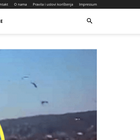
ntakt
O nama
Pravila i uslovi korištenja
Impressum
JE