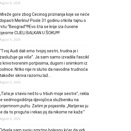
August 6, 2026
Mreže gore zbog Cecinog priznanja koje se neće
dopasti Merlinu! Posle 31 godinu otkrila tajnu o
hitu “Beograd”!!!Evo šta se krije iza čuvene
pjesme CIJELI BALKAN U ŠOKU!!!!
August 6, 2026
“Tvoj Audi dali smo tvojoj sestri; trudna je i
zaslužuje ga više”. Ja sam samo izvadila fascikl
s krivotvorenim potpisima, dugom i snimkom iz
bolnice. Nitko nije ni slutio da navodna trudnoća
također skriva razornu laž…
August 6, 2026
„Tata je stavio nešto u trbuh moje sestre”, rekla
je sedmogodišnja djevojčica službeniku na
prijemnom pultu. Zatim je pojasnila: „Natjerao ju
je da to proguta i rekao joj da nikome ne kaže.”
August 6, 2026
Odvela sam svoju smrtno bolesnu kćer da vidi