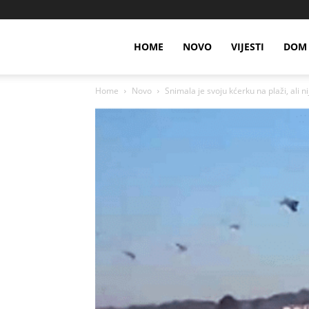
HOME
NOVO
VIJESTI
DOM 
Home
Novo
Snimala je svoju kćerku na plaži, ali nije