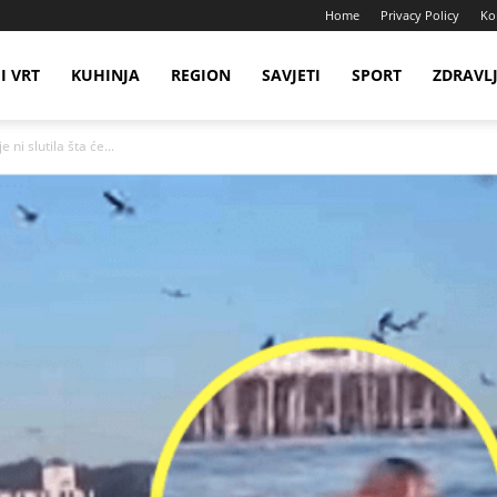
Home
Privacy Policy
Ko
I VRT
KUHINJA
REGION
SAVJETI
SPORT
ZDRAVL
 ni slutila šta će...