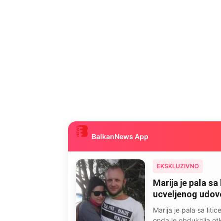
BalkanNews App
EKSKLUZIVNO
Marija je pala sa 
ucveljenog udovca
Marija je pala sa liti
onda je obdukcija otkr