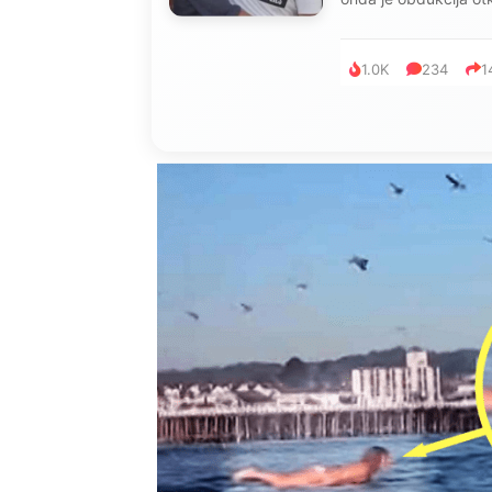
1.0K
234
1