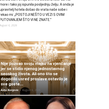
more i tako joj ispunila posljednju želju. A onda je
upravitelj hotela došao do vrata naše sobe i
rekao mi: „POSTOJI NEŠTO U VEZI S OVIM
PUTOVANJEM ŠTO VI NE ZNATE.“
August 6, 2026
Nije pozvao svoju majku na vjenčanje
jer se stidio njenog jednostavnog
seoskog života. Ali ono što se
dogodilo usred proslave ostavilo je
sve goste...
Aida Konjevic
-
August 6, 2026