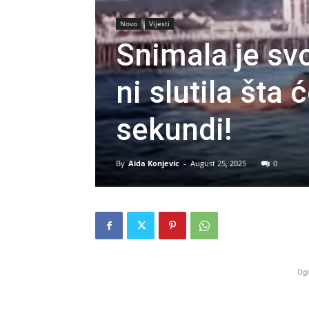
Novo
Vijesti
Snimala je svo
ni slutila šta 
sekundi!
By
Aida Konjevic
-
August 25, 2025
0
Ogl