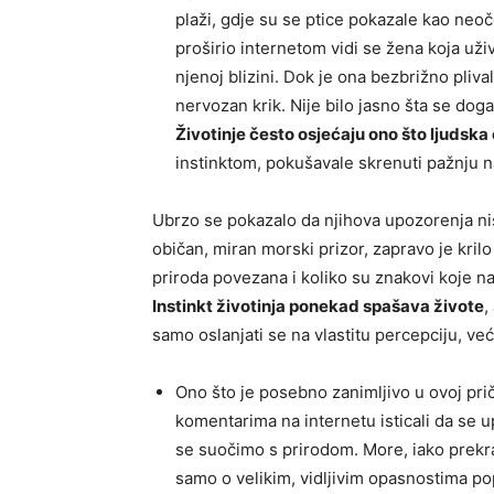
plaži, gdje su se ptice pokazale kao neoč
proširio internetom vidi se žena koja už
njenoj blizini. Dok je ona bezbrižno plival
nervozan krik. Nije bilo jasno šta se dog
Životinje često osjećaju ono što ljudska 
instinktom, pokušavale skrenuti pažnju 
Ubrzo se pokazalo da njihova upozorenja nis
običan, miran morski prizor, zapravo je krilo
priroda povezana i koliko su znakovi koje n
Instinkt životinja ponekad spašava živote
,
samo oslanjati se na vlastitu percepciju, već
Ono što je posebno zanimljivo u ovoj prič
komentarima na internetu isticali da se u
se suočimo s prirodom. More, iako prekrasn
samo o velikim, vidljivim opasnostima popu