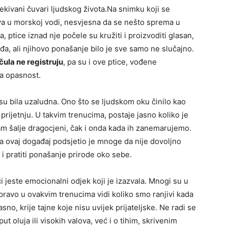
ekivani čuvari ljudskog života.Na snimku koji se
iva u morskoj vodi, nesvjesna da se nešto sprema u
a, ptice iznad nje počele su kružiti i proizvoditi glasan,
ađa, ali njihovo ponašanje bilo je sve samo ne slučajno.
čula ne registruju
, pa su i ove ptice, vođene
na opasnost.
u bila uzaludna. Ono što se ljudskom oku činilo kao
 prijetnju. U takvim trenucima, postaje jasno koliko je
am šalje dragocjeni, čak i onda kada ih zanemarujemo.
 a ovaj događaj podsjetio je mnoge da nije dovoljno
 i pratiti ponašanje prirode oko sebe.
i jeste emocionalni odjek koji je izazvala. Mnogi su u
pravo u ovakvim trenucima vidi koliko smo ranjivi kada
o, krije tajne koje nisu uvijek prijateljske. Ne radi se
t oluja ili visokih valova, već i o tihim, skrivenim