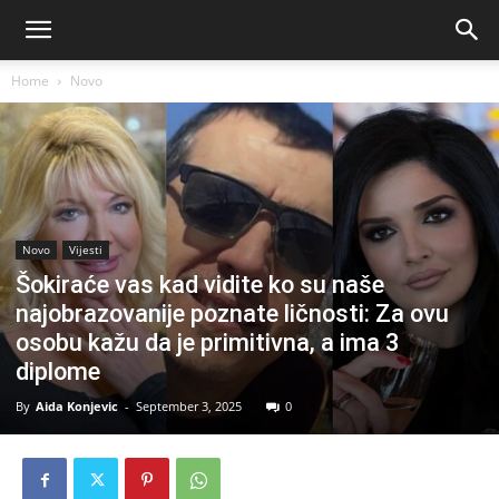
Home
Novo
Novo
Vijesti
Šokiraće vas kad vidite ko su naše
najobrazovanije poznate ličnosti: Za ovu
osobu kažu da je primitivna, a ima 3
diplome
By
Aida Konjevic
-
September 3, 2025
0