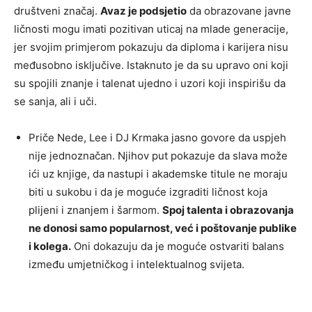
društveni značaj.
Avaz je podsjetio
da obrazovane javne
ličnosti mogu imati pozitivan uticaj na mlade generacije,
jer svojim primjerom pokazuju da diploma i karijera nisu
međusobno isključive. Istaknuto je da su upravo oni koji
su spojili znanje i talenat ujedno i uzori koji inspirišu da
se sanja, ali i uči.
Priče Nede, Lee i DJ Krmaka jasno govore da uspjeh
nije jednoznačan. Njihov put pokazuje da slava može
ići uz knjige, da nastupi i akademske titule ne moraju
biti u sukobu i da je moguće izgraditi ličnost koja
plijeni i znanjem i šarmom.
Spoj talenta i obrazovanja
ne donosi samo popularnost, već i poštovanje publike
i kolega.
Oni dokazuju da je moguće ostvariti balans
između umjetničkog i intelektualnog svijeta.