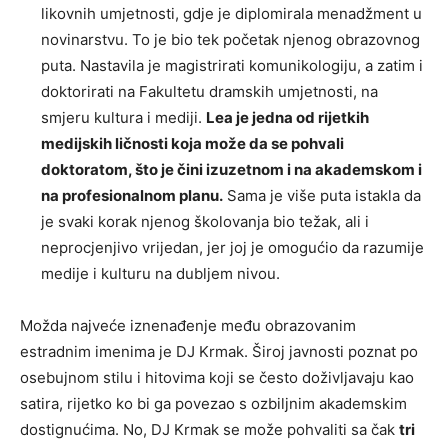
likovnih umjetnosti, gdje je diplomirala menadžment u
novinarstvu. To je bio tek početak njenog obrazovnog
puta. Nastavila je magistrirati komunikologiju, a zatim i
doktorirati na Fakultetu dramskih umjetnosti, na
smjeru kultura i mediji.
Lea je jedna od rijetkih
medijskih ličnosti koja može da se pohvali
doktoratom, što je čini izuzetnom i na akademskom i
na profesionalnom planu.
Sama je više puta istakla da
je svaki korak njenog školovanja bio težak, ali i
neprocjenjivo vrijedan, jer joj je omogućio da razumije
medije i kulturu na dubljem nivou.
Možda najveće iznenađenje među obrazovanim
estradnim imenima je DJ Krmak. Široj javnosti poznat po
osebujnom stilu i hitovima koji se često doživljavaju kao
satira, rijetko ko bi ga povezao s ozbiljnim akademskim
dostignućima. No, DJ Krmak se može pohvaliti sa čak
tri