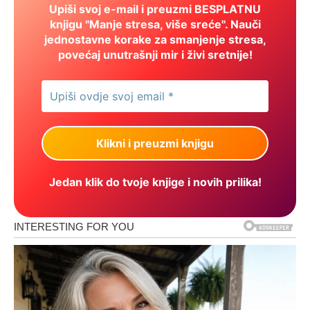
Upiši svoj e-mail i preuzmi BESPLATNU
knjigu "Manje stresa, više sreće". Nauči
jednostavne korake za smanjenje stresa,
povećaj unutrašnji mir i živi sretnije!
Jedan klik do tvoje knjige i novih prilika!