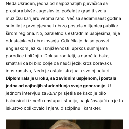
Neda Ukraden, jedna od najpoznatijih pjevačica sa
prostora bivše Jugoslavije, počela je graditi svoju
muzičku karijeru veoma rano. Već sa sedamnaest godina
snimila je prve pjesme i ubrzo postala miljenica publike
širom regiona. No, paralelno s estradnim uspjesima, nije
odustajala od obrazovanja. Odlučila je da se posveti
engleskom jeziku i književnosti, uprkos sumnjama
porodice i bližnjih. Dok su roditelji, a naročito baka,
smatrali da bi bilo bolje da nauči jezik kroz boravak u
inostranstvu, Neda je ostala istrajna u svojoj odluci.
Diplomirala je u roku, sa zavidnim uspjehom, i postala
jedna od najboljih studentkinja svoje generacije.
U
jednom intervjuu za
Kurir
prisjetila se kako je bilo
balansirati između nastupa i studija, naglašavajući da je to
iskustvo oblikovalo i njenu disciplinu i karakter.