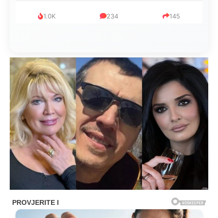
1.0K
234
145