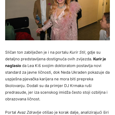
Sličan ton zabilježen je i na portalu
Kurir Stil
, gdje su
detaljno predstavljena dostignuća ovih zvijezda.
Kurir je
naglasio
da Lea Kiš svojim doktoratom postavlja novi
standard za javne ličnosti, dok Neda Ukraden pokazuje da
uspješna pjevačka karijera ne mora biti prepreka
školovanju. Dodali su da primjer DJ Krmaka ruši
predrasude, jer iza scenskog imidža često stoji ozbiljna i
obrazovana ličnost.
Portal
Avaz Zdravlje
otišao je korak dalje, analizirajući širi