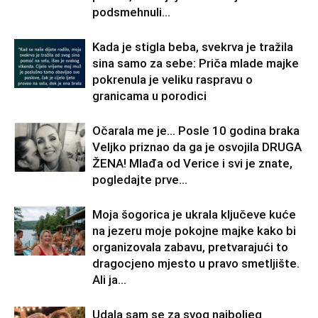
podsmehnuli...
Kada je stigla beba, svekrva je tražila
sina samo za sebe: Priča mlade majke
pokrenula je veliku raspravu o
granicama u porodici
Očarala me je… Posle 10 godina braka
Veljko priznao da ga je osvojila DRUGA
ŽENA! Mlađa od Verice i svi je znate,
pogledajte prve...
Moja šogorica je ukrala ključeve kuće
na jezeru moje pokojne majke kako bi
organizovala zabavu, pretvarajući to
dragocjeno mjesto u pravo smetljište.
Ali ja...
Udala sam se za svog najboljeg