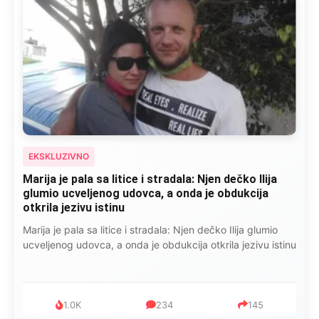
EKSKLUZIVNO
Marija je pala sa litice i stradala: Njen dečko Ilija
glumio ucveljenog udovca, a onda je obdukcija
otkrila jezivu istinu
Marija je pala sa litice i stradala: Njen dečko Ilija glumio
ucveljenog udovca, a onda je obdukcija otkrila jezivu istinu
1.0K
234
145