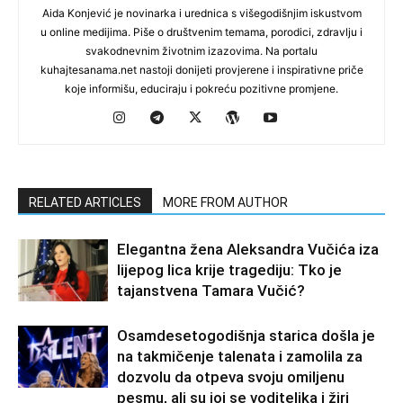
Aida Konjević je novinarka i urednica s višegodišnjim iskustvom
u online medijima. Piše o društvenim temama, porodici, zdravlju i
svakodnevnim životnim izazovima. Na portalu
kuhajtesanama.net nastoji donijeti provjerene i inspirativne priče
koje informišu, educiraju i pokreću pozitivne promjene.
RELATED ARTICLES
MORE FROM AUTHOR
Elegantna žena Aleksandra Vučića iza
lijepog lica krije tragediju: Tko je
tajanstvena Tamara Vučić?
Osamdesetogodišnja starica došla je
na takmičenje talenata i zamolila za
dozvolu da otpeva svoju omiljenu
pesmu, ali su joj se voditeljka i žiri