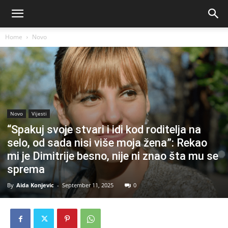
Home
Novo
Novo
Vijesti
“Spakuj svoje stvari i idi kod roditelja na
selo, od sada nisi više moja žena”: Rekao
mi je Dimitrije besno, nije ni znao šta mu se
sprema
By
Aida Konjevic
-
September 11, 2025
0