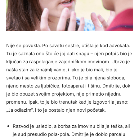
Nije se povukla. Po savetu sestre, otišla je kod advokata.
Tu je saznala ono što će joj dati snagu – njen potpis bio je
ključan za raspolaganje zajedničkom imovinom. Ubrzo je
našla stan za iznajmljivanje, i iako je bio mali, bio je
svetao i sa velikim prozorima. Tu je bila njena sloboda,
njeno mesto za ljubičice, fotoaparat i tišinu. Dmitrije, dok
je bio obuzet svojim projektom, nije primetio nijednu
promenu. Ipak, to je bio trenutak kad je izgovorila jasno:
„Ja odlazim“, i to je postalo njen novi početak.
Razvod je usledio, a borba za imovinu bila je teška, ali
je sud presudio pola-pola. Dmitrije je dobio parcelu,