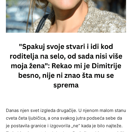
Danas njen svet izgleda drugačije. U njenom malom stanu
cveta četa ljubičica, a ona svakog jutra podseća sebe da
je postavila granice i izgovorila „ne“ kada je bilo najteže.