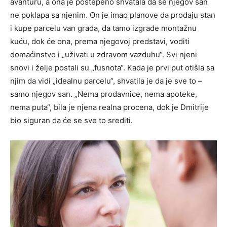
avanturu, a ona je postepeno shvatala da se njegov san
ne poklapa sa njenim. On je imao planove da prodaju stan
i kupe parcelu van grada, da tamo izgrade montažnu
kuću, dok će ona, prema njegovoj predstavi, voditi
domaćinstvo i „uživati u zdravom vazduhu“. Svi njeni
snovi i želje postali su „fusnota“. Kada je prvi put otišla sa
njim da vidi „idealnu parcelu“, shvatila je da je sve to –
samo njegov san. „Nema prodavnice, nema apoteke,
nema puta“, bila je njena realna procena, dok je Dmitrije
bio siguran da će se sve to srediti.