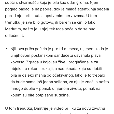
suoči s stvarnošću koja je bila kao udar groma. Njen
pogled padao je na papire, dok je mladá agentkinja sedela
pored nje, pritisnuta sopstvenim nervozama. U tom
trenutku je sve bilo gotovo, ili barem se činilo tako.
Međutim, nešto je u njoj tek tada počelo da se budi –
odlučnost.
Njihova priča počela je pre tri meseca, u jesen, kada je
u njihovom poštanskom sandučetu osvanula plava
koverta. Zgrada u kojoj su živeli proglašena je za
objekat u rekonstrukciji, a nadoknada koju su dobili
bila je daleko manja od očekivanog. Iako je to trebalo
da bude samo još jedna selidba, za nju je značilo nešto
mnogo dublje – pomak u njenom životu, pomak na
kojem su bile potpisane sudbine.
U tom trenutku, Dmitrije je video priliku za novu životnu