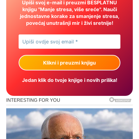
Upiši svoj e-mail i preuzmi BESPLATNU
knjigu "Manje stresa, više sreće". Nauči
jednostavne korake za smanjenje stresa,
povećaj unutrašnji mir i živi sretnije!
Jedan klik do tvoje knjige i novih prilika!