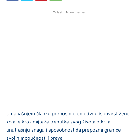
Oglasi - Advertisement
U današnjem članku prenosimo emotivnu ispovest žene
koja je kroz najteže trenutke svog života otkrila
unutrašnju snagu i sposobnost da prepozna granice
svojih mogućnosti i prava.