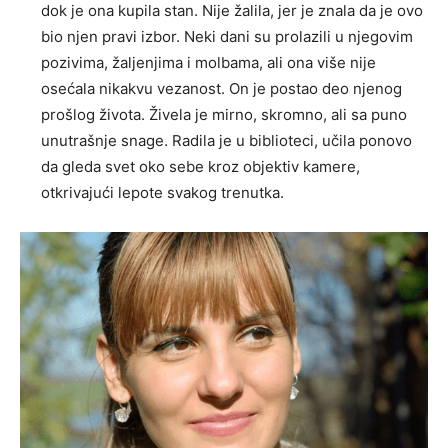
dok je ona kupila stan. Nije žalila, jer je znala da je ovo
bio njen pravi izbor. Neki dani su prolazili u njegovim
pozivima, žaljenjima i molbama, ali ona više nije
osećala nikakvu vezanost. On je postao deo njenog
prošlog života. Živela je mirno, skromno, ali sa puno
unutrašnje snage. Radila je u biblioteci, učila ponovo
da gleda svet oko sebe kroz objektiv kamere,
otkrivajući lepote svakog trenutka.