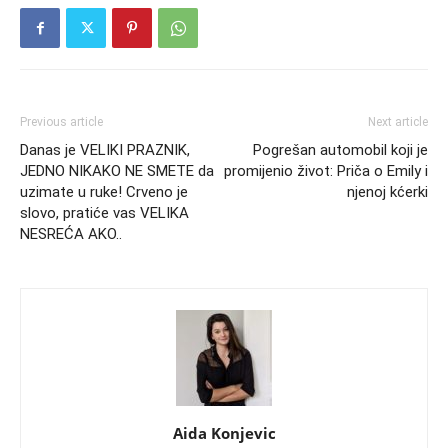
Previous article
Next article
Danas je VELIKI PRAZNIK,
Pogrešan automobil koji je
JEDNO NIKAKO NE SMETE da
promijenio život: Priča o Emily i
uzimate u ruke! Crveno je
njenoj kćerki
slovo, pratiće vas VELIKA
NESREĆA AKO..
Aida Konjevic