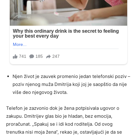
Njen život je zauvek promenio jedan telefonski poziv –
poziv njenog muža Dmitrija koji joj je saopštio da nije
više deo njegovog života.
Telefon je zazvonio dok je žena potpisivala ugovor o
zakupu. Dmitrijev glas bio je hladan, bez emocija,
proračunat. „Spakuj se i idi kod roditelja. Od ovog
trenutka nisi moja žena“, rekao je, ostavljajući je da se