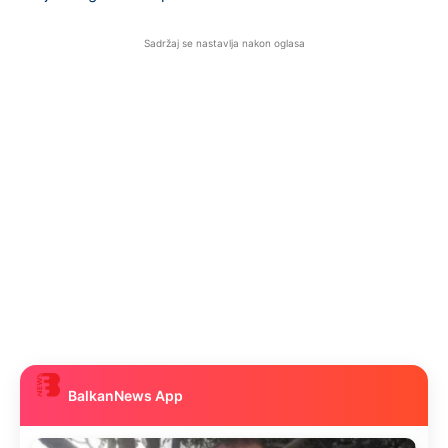
Sadržaj se nastavlja nakon oglasa
BalkanNews App