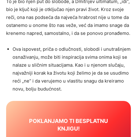
To je bio njen put do slobode, a Dmitrijev ultimatum, „idi“,
bio je ključ koji je otključao njen pravi život. Kroz svoje
reči, ona nas podseća da najveća hrabrost nije u tome da
ostanemo u onome što nas veže, već da imamo snage da
krenemo napred, samostalno, i da se ponovo pronađemo.
Ova ispovest, priča o odlučnosti, slobodi i unutrašnjem
osnaživanju, može biti inspiracija svima onima koji se
nalaze u sličnim situacijama. Kao i u njenom slučaju,
najvažniji korak ka životu koji želimo je da se usudimo
reći „ne“ i da verujemo u vlastitu snagu da kreiramo
novu, bolju budućnost.
POKLANJAMO TI BESPLATNU
KNJIGU!