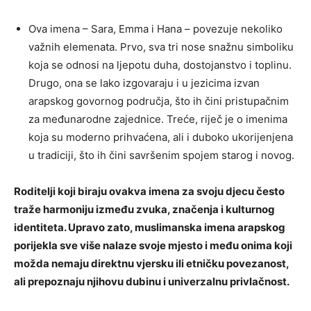
Ova imena – Sara, Emma i Hana – povezuje nekoliko
važnih elemenata. Prvo, sva tri nose snažnu simboliku
koja se odnosi na ljepotu duha, dostojanstvo i toplinu.
Drugo, ona se lako izgovaraju i u jezicima izvan
arapskog govornog područja, što ih čini pristupačnim
za međunarodne zajednice. Treće, riječ je o imenima
koja su moderno prihvaćena, ali i duboko ukorijenjena
u tradiciji, što ih čini savršenim spojem starog i novog.
Roditelji koji biraju ovakva imena za svoju djecu često
traže harmoniju između zvuka, značenja i kulturnog
identiteta. Upravo zato, muslimanska imena arapskog
porijekla sve više nalaze svoje mjesto i među onima koji
možda nemaju direktnu vjersku ili etničku povezanost,
ali prepoznaju njihovu dubinu i univerzalnu privlačnost.