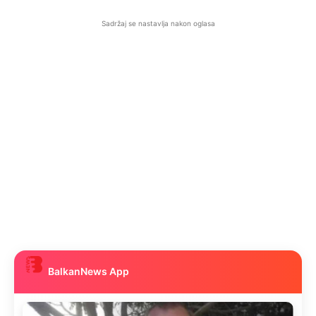
Sadržaj se nastavlja nakon oglasa
BalkanNews App