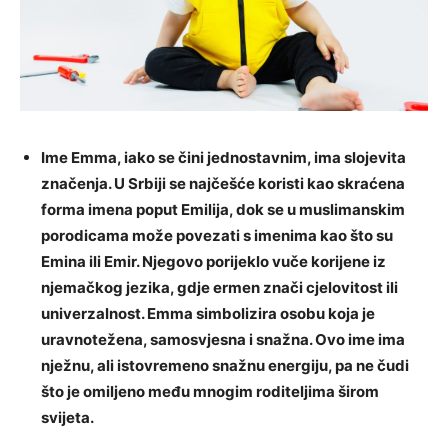
Ime Emma, iako se čini jednostavnim, ima slojevita
značenja. U Srbiji se najčešće koristi kao skraćena
forma imena poput Emilija, dok se u muslimanskim
porodicama može povezati s imenima kao što su
Emina ili Emir. Njegovo porijeklo vuče korijene iz
njemačkog jezika, gdje ermen znači cjelovitost ili
univerzalnost. Emma simbolizira osobu koja je
uravnotežena, samosvjesna i snažna. Ovo ime ima
nježnu, ali istovremeno snažnu energiju, pa ne čudi
što je omiljeno među mnogim roditeljima širom
svijeta.