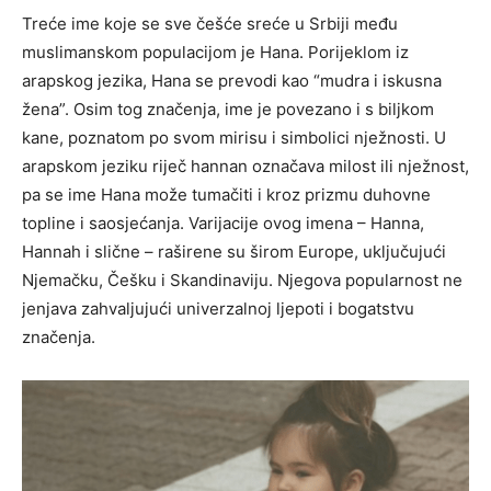
Treće ime koje se sve češće sreće u Srbiji među
muslimanskom populacijom je Hana. Porijeklom iz
arapskog jezika, Hana se prevodi kao “mudra i iskusna
žena”. Osim tog značenja, ime je povezano i s biljkom
kane, poznatom po svom mirisu i simbolici nježnosti. U
arapskom jeziku riječ hannan označava milost ili nježnost,
pa se ime Hana može tumačiti i kroz prizmu duhovne
topline i saosjećanja. Varijacije ovog imena – Hanna,
Hannah i slične – raširene su širom Europe, uključujući
Njemačku, Češku i Skandinaviju. Njegova popularnost ne
jenjava zahvaljujući univerzalnoj ljepoti i bogatstvu
značenja.