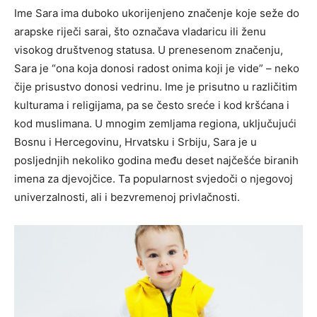
Ime Sara ima duboko ukorijenjeno značenje koje seže do
arapske riječi sarai, što označava vladaricu ili ženu
visokog društvenog statusa. U prenesenom značenju,
Sara je “ona koja donosi radost onima koji je vide” – neko
čije prisustvo donosi vedrinu. Ime je prisutno u različitim
kulturama i religijama, pa se često sreće i kod kršćana i
kod muslimana. U mnogim zemljama regiona, uključujući
Bosnu i Hercegovinu, Hrvatsku i Srbiju, Sara je u
posljednjih nekoliko godina među deset najčešće biranih
imena za djevojčice. Ta popularnost svjedoči o njegovoj
univerzalnosti, ali i bezvremenoj privlačnosti.