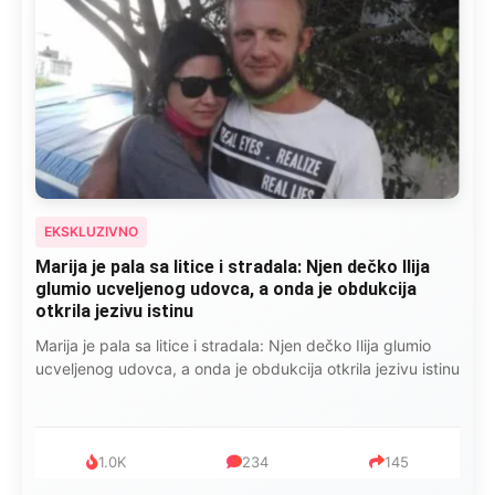
EKSKLUZIVNO
Marija je pala sa litice i stradala: Njen dečko Ilija
glumio ucveljenog udovca, a onda je obdukcija
otkrila jezivu istinu
Marija je pala sa litice i stradala: Njen dečko Ilija glumio
ucveljenog udovca, a onda je obdukcija otkrila jezivu istinu
1.0K
234
145