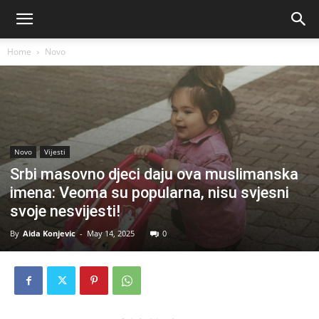
Home
Novo
Novo
Vijesti
Srbi masovno djeci daju ova muslimanska
imena: Veoma su popularna, nisu svjesni
svoje nesvijesti!
By
Aida Konjevic
-
May 14, 2025
0