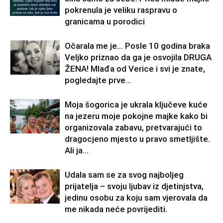
pokrenula je veliku raspravu o
granicama u porodici
Očarala me je… Posle 10 godina braka
Veljko priznao da ga je osvojila DRUGA
ŽENA! Mlađa od Verice i svi je znate,
pogledajte prve...
Moja šogorica je ukrala ključeve kuće
na jezeru moje pokojne majke kako bi
organizovala zabavu, pretvarajući to
dragocjeno mjesto u pravo smetljište.
Ali ja...
Udala sam se za svog najboljeg
prijatelja – svoju ljubav iz djetinjstva,
jedinu osobu za koju sam vjerovala da
me nikada neće povrijediti.