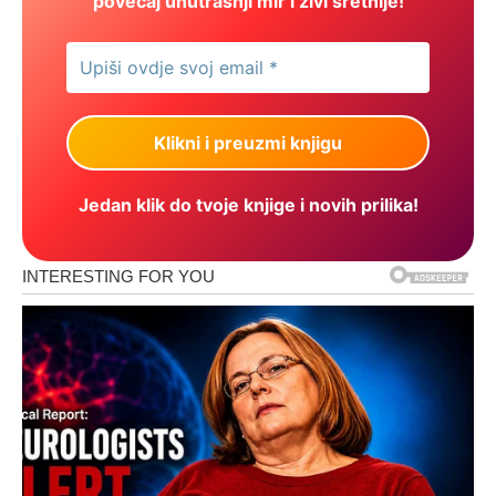
povećaj unutrašnji mir i živi sretnije!
Jedan klik do tvoje knjige i novih prilika!