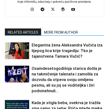
koje informišu, educiraju i pokreću pozitivne promjene.
RELATED ARTICLES
MORE FROM AUTHOR
Elegantna žena Aleksandra Vučića iza
lijepog lica krije tragediju: Tko je
tajanstvena Tamara Vučić?
Osamdesetogodišnja starica došla je
na takmičenje talenata i zamolila za
dozvolu da otpeva svoju omiljenu
pesmu, ali su joj se voditeljka i žiri
podsmehnuli...
Kada je stigla beba, svekrva je tražila
sina samo za sebe: Priča mlade majke