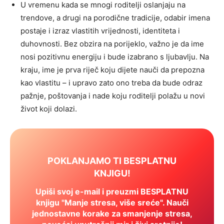
U vremenu kada se mnogi roditelji oslanjaju na
trendove, a drugi na porodične tradicije, odabir imena
postaje i izraz vlastitih vrijednosti, identiteta i
duhovnosti. Bez obzira na porijeklo, važno je da ime
nosi pozitivnu energiju i bude izabrano s ljubavlju. Na
kraju, ime je prva riječ koju dijete nauči da prepozna
kao vlastitu – i upravo zato ono treba da bude odraz
pažnje, poštovanja i nade koju roditelji polažu u novi
život koji dolazi.
POKLANJAMO TI BESPLATNU
KNJIGU!
Upiši svoj e-mail i preuzmi BESPLATNU
knjigu "Manje stresa, više sreće". Nauči
jednostavne korake za smanjenje stresa,