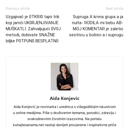
Previous article
Next article
Uzgajivač je 0TKRI0 tajni trik
Supruga A krvna grupa a ja
koji jamči UK0RJENJIVANJE
nulta- RODILA mi bebu AB-
MUŠKATLI: Zahvaljujući 0V0J
MOJ KOMENTAR je zaletio
metodi, dobivate SNAŽNE
sestricu u bolnici a i suprugu
biljke P0TPUN0 BESPLATN0
Aida Konjevic
Aida Konjević je novinarka i urednica s višegodišnjim iskustvom
u online medijima. Piše o društvenim temama, porodici, zdravlju i
svakodnevnim životnim izazovima. Na portalu
kuhajtesanama.net nastoji donijeti provjerene i inspirativne priče