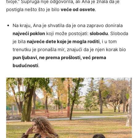
tvoje.” Supruga nije odgovorila, ali Ana je znala da je
postigla nešto što je bilo
veće od osvete
.
Na kraju, Ana je shvatila da je ona zapravo donirala
najveći poklon
koji može postojati:
slobodu
. Sloboda
je bila
najveće dete koje je mogla roditi
, i u tom
trenutku je pronašla mir, znajući da je njen korak bio
pun ljubavi, ne prema prošlosti, već prema
budućnosti
.