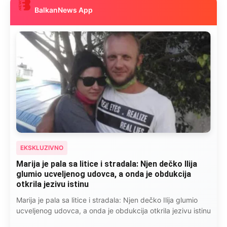
BalkanNews App
EKSKLUZIVNO
Kad se Marin suprug razbolio ona ga kupala,
pelene mu mijenjala: Jedno jutro je poslao po
čokoladu..
Kad se Marin suprug razbolio ona ga kupala, pelene mu
mijenjala: Jedno jutro je poslao po čokoladu..