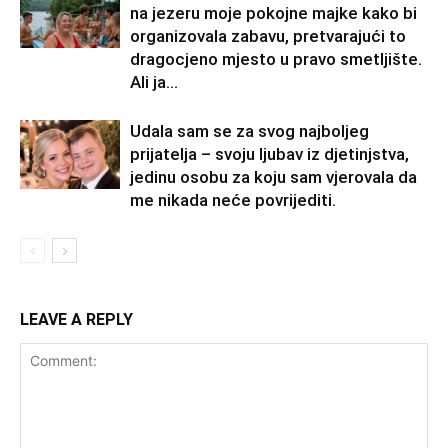
na jezeru moje pokojne majke kako bi
organizovala zabavu, pretvarajući to
dragocjeno mjesto u pravo smetljište.
Ali ja...
Udala sam se za svog najboljeg
prijatelja – svoju ljubav iz djetinjstva,
jedinu osobu za koju sam vjerovala da
me nikada neće povrijediti.
LEAVE A REPLY