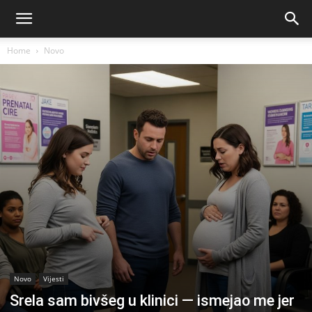
Home
Novo
Novo
Vijesti
Srela sam bivšeg u klinici — ismejao me jer