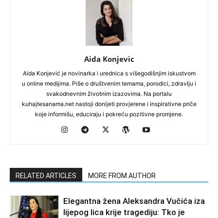
Aida Konjevic
Aida Konjević je novinarka i urednica s višegodišnjim iskustvom
u online medijima. Piše o društvenim temama, porodici, zdravlju i
svakodnevnim životnim izazovima. Na portalu
kuhajtesanama.net nastoji donijeti provjerene i inspirativne priče
koje informišu, educiraju i pokreću pozitivne promjene.
RELATED ARTICLES
MORE FROM AUTHOR
Elegantna žena Aleksandra Vučića iza
lijepog lica krije tragediju: Tko je