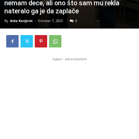
nemam dece, ali ono što sam mu rekla
nateralo ga je da zaplače
By
Aida Konjevic
-
October 7, 2025
0
Oglasi - Advertisement