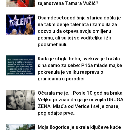
tajanstvena Tamara Vučić?
Osamdesetogodišnja starica došla je
na takmičenje talenata i zamolila za
dozvolu da otpeva svoju omiljenu
pesmu, ali su joj se voditeljka i žiri
podsmehnuli...
Kada je stigla beba, svekrva je tražila
sina samo za sebe: Priča mlade majke
pokrenula je veliku raspravu o
granicama u porodici
Očarala me je… Posle 10 godina braka
Veljko priznao da ga je osvojila DRUGA
ŽENA! Mlađa od Verice i svi je znate,
pogledajte prve...
Moja šogorica je ukrala ključeve kuće