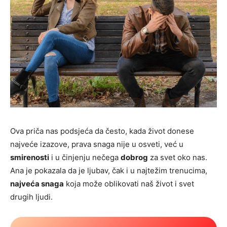
Ova priča nas podsjeća da često, kada život donese
najveće izazove, prava snaga nije u osveti, već u
smirenosti
i u činjenju nečega
dobrog
za svet oko nas.
Ana je pokazala da je ljubav, čak i u najtežim trenucima,
najveća snaga
koja može oblikovati naš život i svet
drugih ljudi.