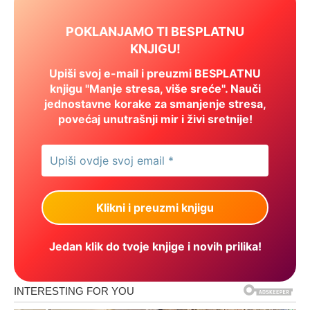
POKLANJAMO TI BESPLATNU
KNJIGU!
Upiši svoj e-mail i preuzmi BESPLATNU
knjigu "Manje stresa, više sreće". Nauči
jednostavne korake za smanjenje stresa,
povećaj unutrašnji mir i živi sretnije!
Jedan klik do tvoje knjige i novih prilika!