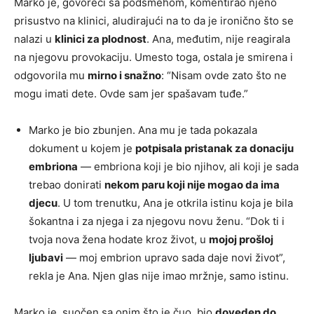
Marko je, govoreći sa podsmehom, komentirao njeno
prisustvo na klinici, aludirajući na to da je ironično što se
nalazi u
klinici za plodnost
. Ana, međutim, nije reagirala
na njegovu provokaciju. Umesto toga, ostala je smirena i
odgovorila mu
mirno i snažno
: “Nisam ovde zato što ne
mogu imati dete. Ovde sam jer spašavam tuđe.”
Marko je bio zbunjen. Ana mu je tada pokazala
dokument u kojem je
potpisala pristanak za donaciju
embriona
— embriona koji je bio njihov, ali koji je sada
trebao donirati
nekom paru koji nije mogao da ima
djecu
. U tom trenutku, Ana je otkrila istinu koja je bila
šokantna i za njega i za njegovu novu ženu. “Dok ti i
tvoja nova žena hodate kroz život, u
mojoj prošloj
ljubavi
— moj embrion upravo sada daje novi život”,
rekla je Ana. Njen glas nije imao mržnje, samo istinu.
Marko je, suočen sa onim što je čuo, bio
doveden do