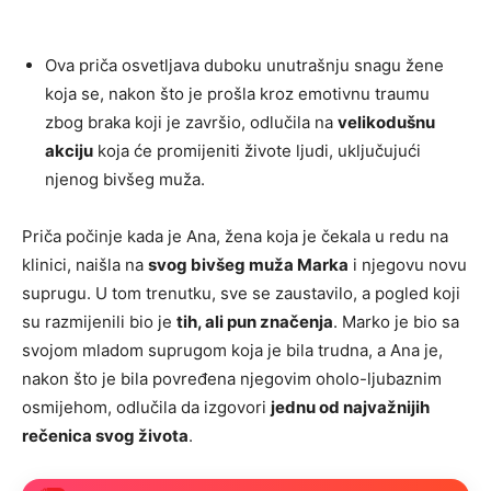
Ova priča osvetljava duboku unutrašnju snagu žene
koja se, nakon što je prošla kroz emotivnu traumu
zbog braka koji je završio, odlučila na
velikodušnu
akciju
koja će promijeniti živote ljudi, uključujući
njenog bivšeg muža.
Priča počinje kada je Ana, žena koja je čekala u redu na
klinici, naišla na
svog bivšeg muža Marka
i njegovu novu
suprugu. U tom trenutku, sve se zaustavilo, a pogled koji
su razmijenili bio je
tih, ali pun značenja
. Marko je bio sa
svojom mladom suprugom koja je bila trudna, a Ana je,
nakon što je bila povređena njegovim oholo-ljubaznim
osmijehom, odlučila da izgovori
jednu od najvažnijih
rečenica svog života
.