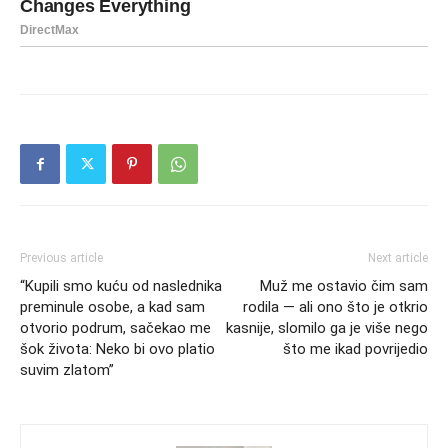
Previous article
Next article
“Kupili smo kuću od naslednika
Muž me ostavio čim sam
preminule osobe, a kad sam
rodila — ali ono što je otkrio
otvorio podrum, sačekao me
kasnije, slomilo ga je više nego
šok života: Neko bi ovo platio
što me ikad povrijedio
suvim zlatom”