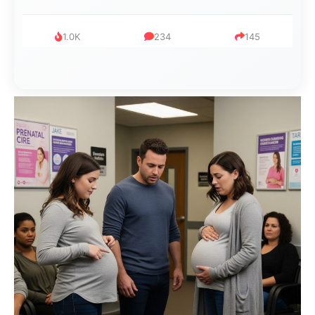
999
321
234