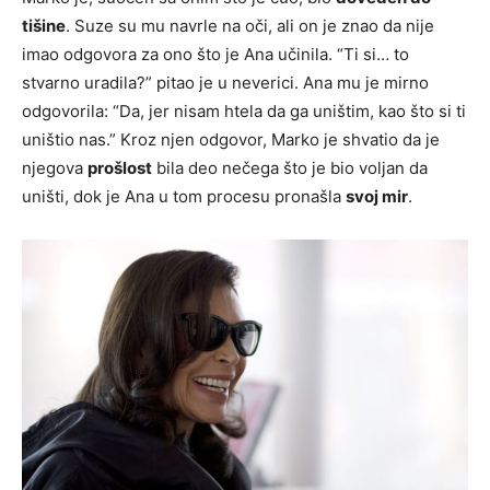
tišine
. Suze su mu navrle na oči, ali on je znao da nije
imao odgovora za ono što je Ana učinila. “Ti si… to
stvarno uradila?” pitao je u neverici. Ana mu je mirno
odgovorila: “Da, jer nisam htela da ga uništim, kao što si ti
uništio nas.” Kroz njen odgovor, Marko je shvatio da je
njegova
prošlost
bila deo nečega što je bio voljan da
uništi, dok je Ana u tom procesu pronašla
svoj mir
.