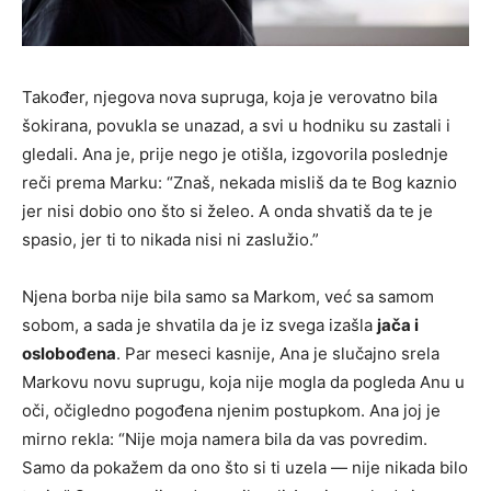
Također, njegova nova supruga, koja je verovatno bila
šokirana, povukla se unazad, a svi u hodniku su zastali i
gledali. Ana je, prije nego je otišla, izgovorila poslednje
reči prema Marku: “Znaš, nekada misliš da te Bog kaznio
jer nisi dobio ono što si želeo. A onda shvatiš da te je
spasio, jer ti to nikada nisi ni zaslužio.”
Njena borba nije bila samo sa Markom, već sa samom
sobom, a sada je shvatila da je iz svega izašla
jača i
oslobođena
. Par meseci kasnije, Ana je slučajno srela
Markovu novu suprugu, koja nije mogla da pogleda Anu u
oči, očigledno pogođena njenim postupkom. Ana joj je
mirno rekla: “Nije moja namera bila da vas povredim.
Samo da pokažem da ono što si ti uzela — nije nikada bilo