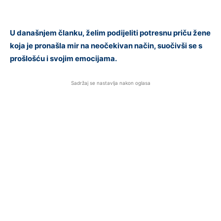
U današnjem članku, želim podijeliti potresnu priču žene
koja je pronašla mir na neočekivan način, suočivši se s
prošlošću i svojim emocijama.
Sadržaj se nastavlja nakon oglasa