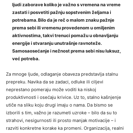
ljudi zaborave koliko je važno s vremena na vreme
zastati i posvetiti pažnju sopstvenim željama i
potrebama. Bilo da je reč o malom znaku pažnje
prema sebi ili vremenu provedenom u omiljenim
aktivnostima, takvi trenuci pomažu u obnavljanju
energije i stvaranju unutrašnje ravnoteže.
Samosaosećanje i nežnost prema sebi nisu luksuz,
već potreba.
Za mnoge ljude, odlaganje obaveza predstavlja stalnu
prepreku. Navika da se zadaci, odluke ili ciljevi
neprestano pomeraju može voditi ka niskoj
produktivnosti i osećaju krivice. Uz to, stalno kašnjenje
utiče na sliku koju drugi imaju o nama. Da bismo se
izborili s tim, važno je razumeti uzroke – bilo da su to
strahovi, nesigurnosti ili prosto manjak motivacije – i
razviti konkretne korake ka promeni. Organizacija, realni