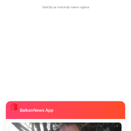
Sadržaj se nastavlja nakon oglasa
BalkanNews App