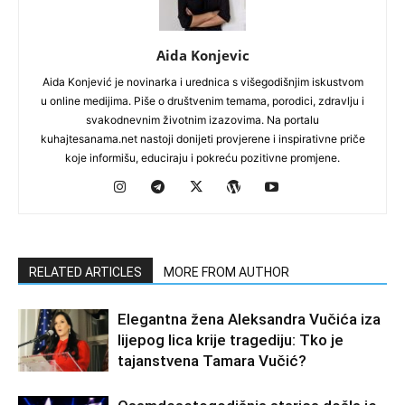
Aida Konjevic
Aida Konjević je novinarka i urednica s višegodišnjim iskustvom
u online medijima. Piše o društvenim temama, porodici, zdravlju i
svakodnevnim životnim izazovima. Na portalu
kuhajtesanama.net nastoji donijeti provjerene i inspirativne priče
koje informišu, educiraju i pokreću pozitivne promjene.
RELATED ARTICLES
MORE FROM AUTHOR
Elegantna žena Aleksandra Vučića iza
lijepog lica krije tragediju: Tko je
tajanstvena Tamara Vučić?