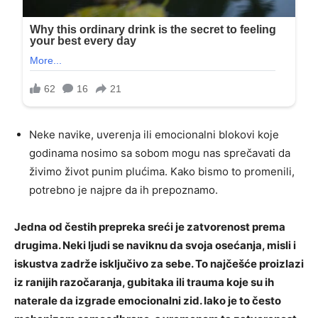
Neke navike, uverenja ili emocionalni blokovi koje
godinama nosimo sa sobom mogu nas sprečavati da
živimo život punim plućima. Kako bismo to promenili,
potrebno je najpre da ih prepoznamo.
Jedna od čestih prepreka sreći je zatvorenost prema
drugima. Neki ljudi se naviknu da svoja osećanja, misli i
iskustva zadrže isključivo za sebe. To najčešće proizlazi
iz ranijih razočaranja, gubitaka ili trauma koje su ih
naterale da izgrade emocionalni zid. Iako je to često