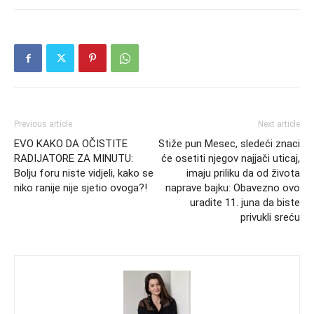
Previous article
Next article
EVO KAKO DA OČISTITE
Stiže pun Mesec, sledeći znaci
RADIJATORE ZA MINUTU:
će osetiti njegov najjači uticaj,
Bolju foru niste vidjeli, kako se
imaju priliku da od života
niko ranije nije sjetio ovoga?!
naprave bajku: Obavezno ovo
uradite 11. juna da biste
privukli sreću