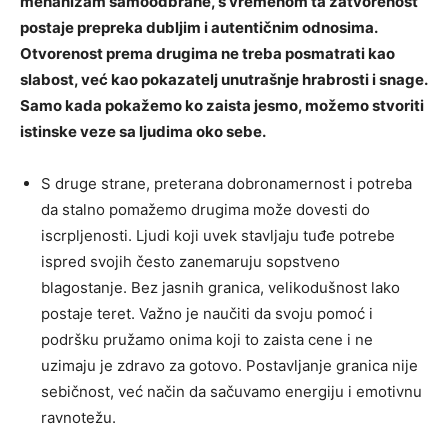
mehanizam samoodbrane, s vremenom ta zatvorenost
postaje prepreka dubljim i autentičnim odnosima.
Otvorenost prema drugima ne treba posmatrati kao
slabost, već kao pokazatelj unutrašnje hrabrosti i snage.
Samo kada pokažemo ko zaista jesmo, možemo stvoriti
istinske veze sa ljudima oko sebe.
S druge strane, preterana dobronamernost i potreba
da stalno pomažemo drugima može dovesti do
iscrpljenosti. Ljudi koji uvek stavljaju tuđe potrebe
ispred svojih često zanemaruju sopstveno
blagostanje. Bez jasnih granica, velikodušnost lako
postaje teret. Važno je naučiti da svoju pomoć i
podršku pružamo onima koji to zaista cene i ne
uzimaju je zdravo za gotovo. Postavljanje granica nije
sebičnost, već način da sačuvamo energiju i emotivnu
ravnotežu.