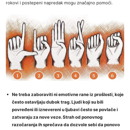
rokovi i postepeni napredak mogu značajno pomoći.
Ne treba zaboraviti ni emotivne rane iz prošlosti, koje
često ostavljaju dubok trag. Ljudi koji su bili
povređeni ili iznevereni u ljubavi često se povlače i
zatvaraju za nove veze. Strah od ponovnog
razočaranja ih sprečava da dozvole sebi da ponovo