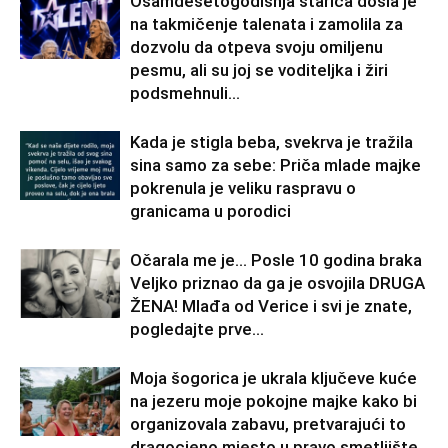
Osamdesetogodišnja starica došla je
na takmičenje talenata i zamolila za
dozvolu da otpeva svoju omiljenu
pesmu, ali su joj se voditeljka i žiri
podsmehnuli...
Kada je stigla beba, svekrva je tražila
sina samo za sebe: Priča mlade majke
pokrenula je veliku raspravu o
granicama u porodici
Očarala me je… Posle 10 godina braka
Veljko priznao da ga je osvojila DRUGA
ŽENA! Mlađa od Verice i svi je znate,
pogledajte prve...
Moja šogorica je ukrala ključeve kuće
na jezeru moje pokojne majke kako bi
organizovala zabavu, pretvarajući to
dragocjeno mjesto u pravo smetljište.