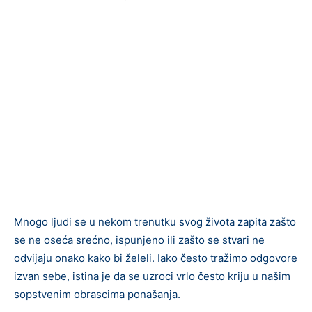
Mnogo ljudi se u nekom trenutku svog života zapita zašto
se ne oseća srećno, ispunjeno ili zašto se stvari ne
odvijaju onako kako bi želeli. Iako često tražimo odgovore
izvan sebe, istina je da se uzroci vrlo često kriju u našim
sopstvenim obrascima ponašanja.