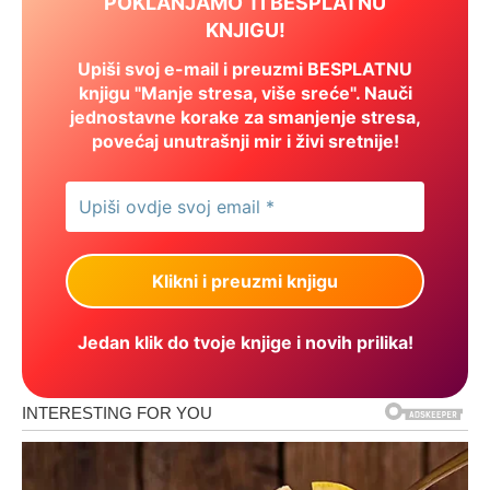
POKLANJAMO TI BESPLATNU
KNJIGU!
Upiši svoj e-mail i preuzmi BESPLATNU
knjigu "Manje stresa, više sreće". Nauči
jednostavne korake za smanjenje stresa,
povećaj unutrašnji mir i živi sretnije!
Jedan klik do tvoje knjige i novih prilika!