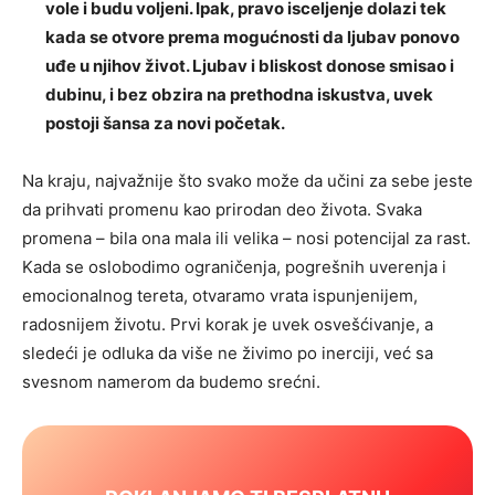
vole i budu voljeni. Ipak, pravo isceljenje dolazi tek
kada se otvore prema mogućnosti da ljubav ponovo
uđe u njihov život. Ljubav i bliskost donose smisao i
dubinu, i bez obzira na prethodna iskustva, uvek
postoji šansa za novi početak.
Na kraju, najvažnije što svako može da učini za sebe jeste
da prihvati promenu kao prirodan deo života. Svaka
promena – bila ona mala ili velika – nosi potencijal za rast.
Kada se oslobodimo ograničenja, pogrešnih uverenja i
emocionalnog tereta, otvaramo vrata ispunjenijem,
radosnijem životu. Prvi korak je uvek osvešćivanje, a
sledeći je odluka da više ne živimo po inerciji, već sa
svesnom namerom da budemo srećni.