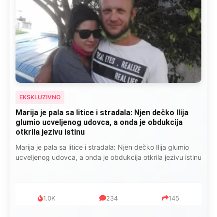
EKSKLUZIVNO
Marija je pala sa litice i stradala: Njen dečko Ilija
glumio ucveljenog udovca, a onda je obdukcija
otkrila jezivu istinu
Marija je pala sa litice i stradala: Njen dečko Ilija glumio
ucveljenog udovca, a onda je obdukcija otkrila jezivu istinu
1.0K
234
145