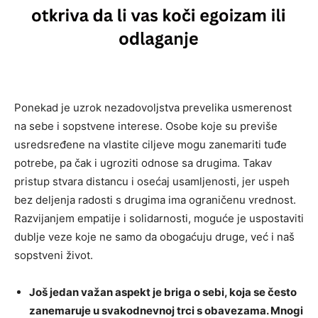
Ponekad je uzrok nezadovoljstva prevelika usmerenost
na sebe i sopstvene interese. Osobe koje su previše
usredsređene na vlastite ciljeve mogu zanemariti tuđe
potrebe, pa čak i ugroziti odnose sa drugima. Takav
pristup stvara distancu i osećaj usamljenosti, jer uspeh
bez deljenja radosti s drugima ima ograničenu vrednost.
Razvijanjem empatije i solidarnosti, moguće je uspostaviti
dublje veze koje ne samo da obogaćuju druge, već i naš
sopstveni život.
Još jedan važan aspekt je briga o sebi, koja se često
zanemaruje u svakodnevnoj trci s obavezama. Mnogi