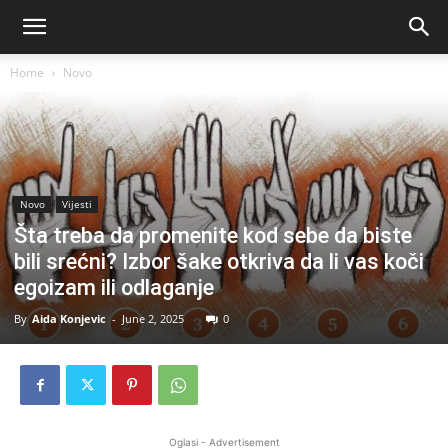
Home
Novo
Novo
Vijesti
Šta treba da promenite kod sebe da biste
bili srećni? Izbor šake otkriva da li vas koči
egoizam ili odlaganje
By
Aida Konjevic
-
June 2, 2025
0
Oglasi - Advertisement