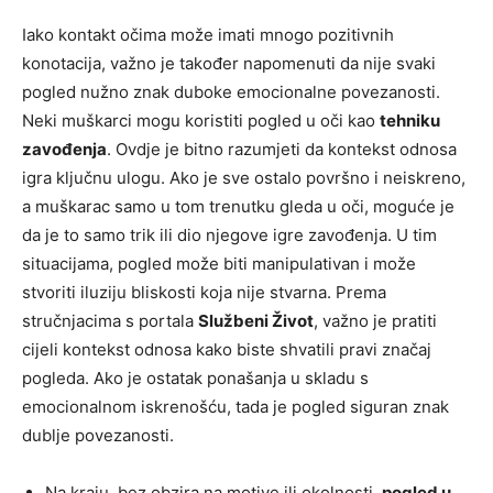
Iako kontakt očima može imati mnogo pozitivnih
konotacija, važno je također napomenuti da nije svaki
pogled nužno znak duboke emocionalne povezanosti.
Neki muškarci mogu koristiti pogled u oči kao
tehniku
zavođenja
. Ovdje je bitno razumjeti da kontekst odnosa
igra ključnu ulogu. Ako je sve ostalo površno i neiskreno,
a muškarac samo u tom trenutku gleda u oči, moguće je
da je to samo trik ili dio njegove igre zavođenja. U tim
situacijama, pogled može biti manipulativan i može
stvoriti iluziju bliskosti koja nije stvarna. Prema
stručnjacima s portala
Službeni Život
, važno je pratiti
cijeli kontekst odnosa kako biste shvatili pravi značaj
pogleda. Ako je ostatak ponašanja u skladu s
emocionalnom iskrenošću, tada je pogled siguran znak
dublje povezanosti.
Na kraju, bez obzira na motive ili okolnosti,
pogled u