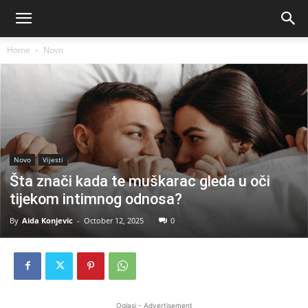
Home
Novo
Novo
Vijesti
Šta znači kada te muškarac gleda u oči
tijekom intimnog odnosa?
By
Aida Konjevic
-
October 12, 2025
0
Oglasi - Advertisement