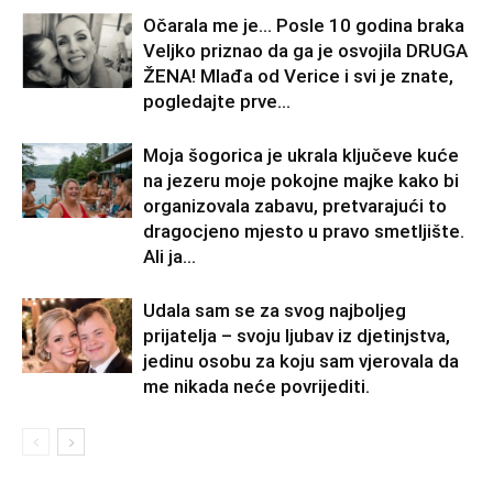
Očarala me je… Posle 10 godina braka
Veljko priznao da ga je osvojila DRUGA
ŽENA! Mlađa od Verice i svi je znate,
pogledajte prve...
Moja šogorica je ukrala ključeve kuće
na jezeru moje pokojne majke kako bi
organizovala zabavu, pretvarajući to
dragocjeno mjesto u pravo smetljište.
Ali ja...
Udala sam se za svog najboljeg
prijatelja – svoju ljubav iz djetinjstva,
jedinu osobu za koju sam vjerovala da
me nikada neće povrijediti.