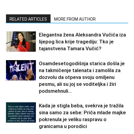
RELATED ARTICLES
MORE FROM AUTHOR
Elegantna žena Aleksandra Vučića iza
lijepog lica krije tragediju: Tko je
tajanstvena Tamara Vučić?
Osamdesetogodišnja starica došla je
na takmičenje talenata i zamolila za
dozvolu da otpeva svoju omiljenu
pesmu, ali su joj se voditeljka i žiri
podsmehnuli...
Kada je stigla beba, svekrva je tražila
sina samo za sebe: Priča mlade majke
pokrenula je veliku raspravu o
granicama u porodici