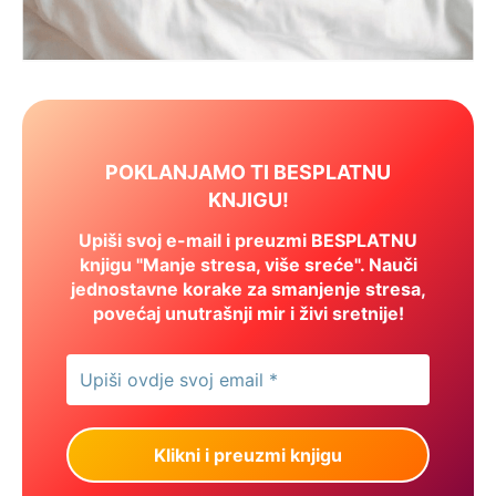
POKLANJAMO TI BESPLATNU
KNJIGU!
Upiši svoj e-mail i preuzmi BESPLATNU
knjigu "Manje stresa, više sreće". Nauči
jednostavne korake za smanjenje stresa,
povećaj unutrašnji mir i živi sretnije!