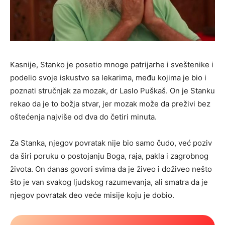
Kasnije, Stanko je posetio mnoge patrijarhe i sveštenike i
podelio svoje iskustvo sa lekarima, među kojima je bio i
poznati stručnjak za mozak, dr Laslo Puškaš. On je Stanku
rekao da je to božja stvar, jer mozak može da preživi bez
oštećenja najviše od dva do četiri minuta.
Za Stanka, njegov povratak nije bio samo čudo, već poziv
da širi poruku o postojanju Boga, raja, pakla i zagrobnog
života. On danas govori svima da je živeo i doživeo nešto
što je van svakog ljudskog razumevanja, ali smatra da je
njegov povratak deo veće misije koju je dobio.