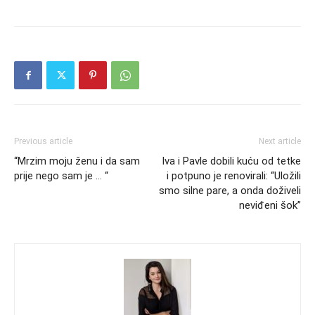
Previous article
Next article
“Mrzim moju ženu i da sam
Iva i Pavle dobili kuću od tetke
prije nego sam je … “
i potpuno je renovirali: “Uložili
smo silne pare, a onda doživeli
neviđeni šok”