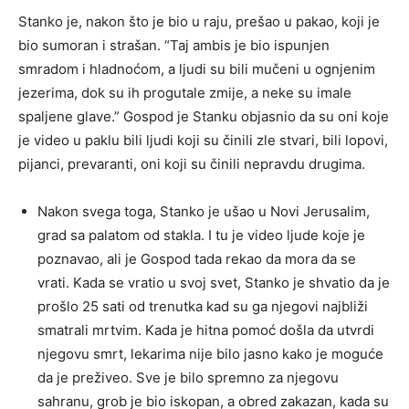
Stanko je, nakon što je bio u raju, prešao u pakao, koji je
bio sumoran i strašan. “Taj ambis je bio ispunjen
smradom i hladnoćom, a ljudi su bili mučeni u ognjenim
jezerima, dok su ih progutale zmije, a neke su imale
spaljene glave.” Gospod je Stanku objasnio da su oni koje
je video u paklu bili ljudi koji su činili zle stvari, bili lopovi,
pijanci, prevaranti, oni koji su činili nepravdu drugima.
Nakon svega toga, Stanko je ušao u Novi Jerusalim,
grad sa palatom od stakla. I tu je video ljude koje je
poznavao, ali je Gospod tada rekao da mora da se
vrati. Kada se vratio u svoj svet, Stanko je shvatio da je
prošlo 25 sati od trenutka kad su ga njegovi najbliži
smatrali mrtvim. Kada je hitna pomoć došla da utvrdi
njegovu smrt, lekarima nije bilo jasno kako je moguće
da je preživeo. Sve je bilo spremno za njegovu
sahranu, grob je bio iskopan, a obred zakazan, kada su