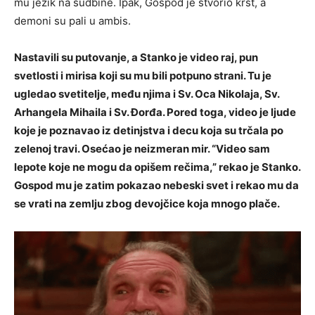
mu jezik na sudbine. Ipak, Gospod je stvorio krst, a
demoni su pali u ambis.
Nastavili su putovanje, a Stanko je video raj, pun
svetlosti i mirisa koji su mu bili potpuno strani. Tu je
ugledao svetitelje, među njima i Sv. Oca Nikolaja, Sv.
Arhangela Mihaila i Sv. Đorđa. Pored toga, video je ljude
koje je poznavao iz detinjstva i decu koja su trčala po
zelenoj travi. Osećao je neizmeran mir. “Video sam
lepote koje ne mogu da opišem rečima,” rekao je Stanko.
Gospod mu je zatim pokazao nebeski svet i rekao mu da
se vrati na zemlju zbog devojčice koja mnogo plače.