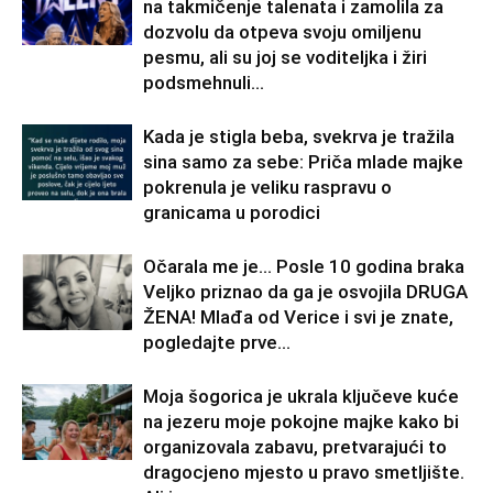
na takmičenje talenata i zamolila za
dozvolu da otpeva svoju omiljenu
pesmu, ali su joj se voditeljka i žiri
podsmehnuli...
Kada je stigla beba, svekrva je tražila
sina samo za sebe: Priča mlade majke
pokrenula je veliku raspravu o
granicama u porodici
Očarala me je… Posle 10 godina braka
Veljko priznao da ga je osvojila DRUGA
ŽENA! Mlađa od Verice i svi je znate,
pogledajte prve...
Moja šogorica je ukrala ključeve kuće
na jezeru moje pokojne majke kako bi
organizovala zabavu, pretvarajući to
dragocjeno mjesto u pravo smetljište.