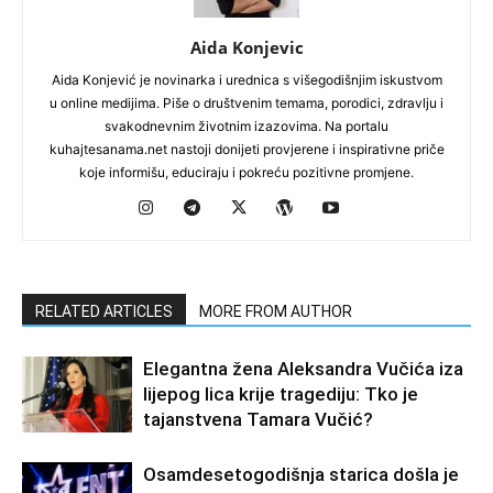
Aida Konjevic
Aida Konjević je novinarka i urednica s višegodišnjim iskustvom
u online medijima. Piše o društvenim temama, porodici, zdravlju i
svakodnevnim životnim izazovima. Na portalu
kuhajtesanama.net nastoji donijeti provjerene i inspirativne priče
koje informišu, educiraju i pokreću pozitivne promjene.
RELATED ARTICLES
MORE FROM AUTHOR
Elegantna žena Aleksandra Vučića iza
lijepog lica krije tragediju: Tko je
tajanstvena Tamara Vučić?
Osamdesetogodišnja starica došla je