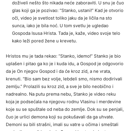
doživeli nešto što nikada neće zaboraviti. U snu je čuo
glas koji ga je pozivao: “Stanko, ustani!” Kad je otvorio
oči, video je svetlost toliko jaku da je ličila na sto
sunca, iako je bila noć. U tom svetlu je ugledao
Gospoda Isusa Hrista. Tada je, kaže, video svoje telo
kako leži pored žene u krevetu.
Hristos mu je tada rekao: “Stanko, idemo!” Stanko je bio
uplašen i pitao ga ko je i kuda idu, a Gospod je odgovorio
da je On njegov Gospod i da će kroz zid, a ne vrata,
krenuti. “Bio sam bez volje, lebdeli smo, nismo dodirivali
zemlju.” Prolazili su kroz zid, a sve je bilo neobično i
nadrealno. Na putu prema nebu, Stanko je video reku
koja je podsećala na njegovu rodnu Vlasinu i merdevine
koje su se spuštale od neba do zemlje. Dok su se penjali,
čuo je urlici demona koji su pokušavali da ga uhvate.
Demoni su bili strašni, imali su vatre u očima i smeštali