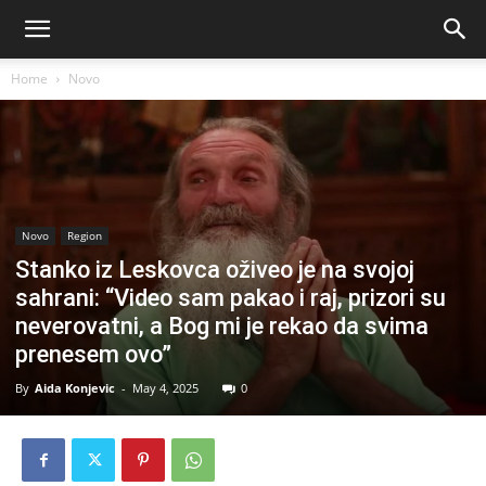
Home
Novo
Novo
Region
Stanko iz Leskovca oživeo je na svojoj
sahrani: “Video sam pakao i raj, prizori su
neverovatni, a Bog mi je rekao da svima
prenesem ovo”
By
Aida Konjevic
-
May 4, 2025
0