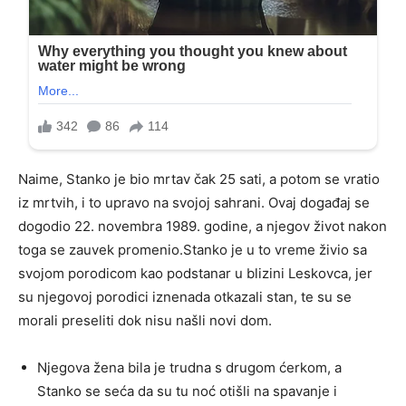
Naime, Stanko je bio mrtav čak 25 sati, a potom se vratio
iz mrtvih, i to upravo na svojoj sahrani. Ovaj događaj se
dogodio 22. novembra 1989. godine, a njegov život nakon
toga se zauvek promenio.Stanko je u to vreme živio sa
svojom porodicom kao podstanar u blizini Leskovca, jer
su njegovoj porodici iznenada otkazali stan, te su se
morali preseliti dok nisu našli novi dom.
Njegova žena bila je trudna s drugom ćerkom, a
Stanko se seća da su tu noć otišli na spavanje i