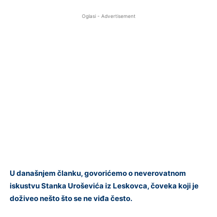
Oglasi - Advertisement
U današnjem članku, govorićemo o neverovatnom
iskustvu Stanka Uroševića iz Leskovca, čoveka koji je
doživeo nešto što se ne viđa često.