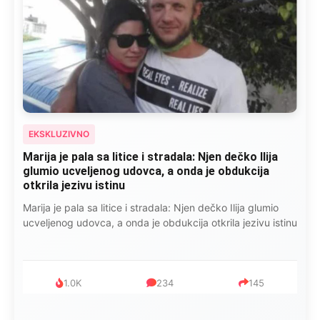
EKSKLUZIVNO
Marija je pala sa litice i stradala: Njen dečko Ilija
glumio ucveljenog udovca, a onda je obdukcija
otkrila jezivu istinu
Marija je pala sa litice i stradala: Njen dečko Ilija glumio
ucveljenog udovca, a onda je obdukcija otkrila jezivu istinu
1.0K
234
145