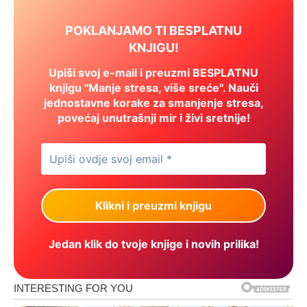
POKLANJAMO TI BESPLATNU
KNJIGU!
Upiši svoj e-mail i preuzmi BESPLATNU
knjigu "Manje stresa, više sreće". Nauči
jednostavne korake za smanjenje stresa,
povećaj unutrašnji mir i živi sretnije!
Jedan klik do tvoje knjige i novih prilika!