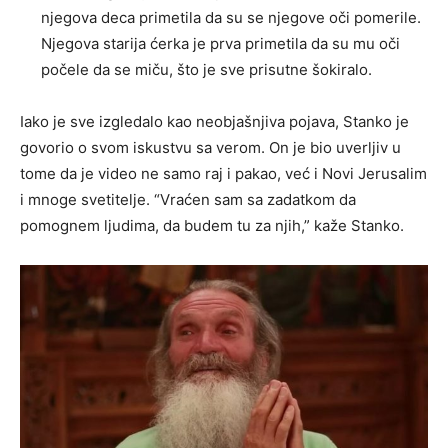
njegova deca primetila da su se njegove oči pomerile.
Njegova starija ćerka je prva primetila da su mu oči
počele da se miču, što je sve prisutne šokiralo.
Iako je sve izgledalo kao neobjašnjiva pojava, Stanko je
govorio o svom iskustvu sa verom. On je bio uverljiv u
tome da je video ne samo raj i pakao, već i Novi Jerusalim
i mnoge svetitelje. “Vraćen sam sa zadatkom da
pomognem ljudima, da budem tu za njih,” kaže Stanko.