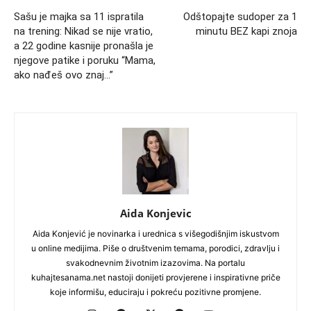
Sašu je majka sa 11 ispratila
Odštopajte sudoper za 1
na trening: Nikad se nije vratio,
minutu BEZ kapi znoja
a 22 godine kasnije pronašla je
njegove patike i poruku “Mama,
ako nađeš ovo znaj…”
Aida Konjevic
Aida Konjević je novinarka i urednica s višegodišnjim iskustvom
u online medijima. Piše o društvenim temama, porodici, zdravlju i
svakodnevnim životnim izazovima. Na portalu
kuhajtesanama.net nastoji donijeti provjerene i inspirativne priče
koje informišu, educiraju i pokreću pozitivne promjene.