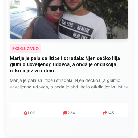
EKSKLUZIVNO
Marija je pala sa litice i stradala: Njen dečko Ilija
glumio ucveljenog udovca, a onda je obdukcija
otkrila jezivu istinu
Marija je pala sa litice i stradala: Njen dečko Ilija glumio
ucveljenog udovca, a onda je obdukcija otkrila jezivu istinu
1.0K
234
145