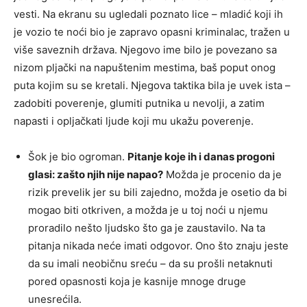
vesti. Na ekranu su ugledali poznato lice – mladić koji ih
je vozio te noći bio je zapravo opasni kriminalac, tražen u
više saveznih država. Njegovo ime bilo je povezano sa
nizom pljački na napuštenim mestima, baš poput onog
puta kojim su se kretali. Njegova taktika bila je uvek ista –
zadobiti poverenje, glumiti putnika u nevolji, a zatim
napasti i opljačkati ljude koji mu ukažu poverenje.
Šok je bio ogroman.
Pitanje koje ih i danas progoni
glasi: zašto njih nije napao?
Možda je procenio da je
rizik prevelik jer su bili zajedno, možda je osetio da bi
mogao biti otkriven, a možda je u toj noći u njemu
proradilo nešto ljudsko što ga je zaustavilo. Na ta
pitanja nikada neće imati odgovor. Ono što znaju jeste
da su imali neobičnu sreću – da su prošli netaknuti
pored opasnosti koja je kasnije mnoge druge
unesrećila.