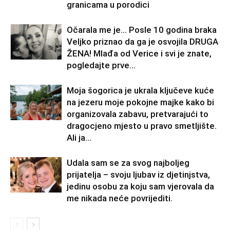
granicama u porodici
Očarala me je… Posle 10 godina braka
Veljko priznao da ga je osvojila DRUGA
ŽENA! Mlađa od Verice i svi je znate,
pogledajte prve...
Moja šogorica je ukrala ključeve kuće
na jezeru moje pokojne majke kako bi
organizovala zabavu, pretvarajući to
dragocjeno mjesto u pravo smetljište.
Ali ja...
Udala sam se za svog najboljeg
prijatelja – svoju ljubav iz djetinjstva,
jedinu osobu za koju sam vjerovala da
me nikada neće povrijediti.