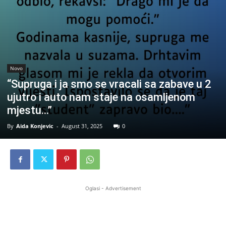
Novo
“Supruga i ja smo se vracali sa zabave u 2
ujutro i auto nam staje na osamljenom
mjestu…”
By
Aida Konjevic
-
August 31, 2025
0
Oglasi - Advertisement