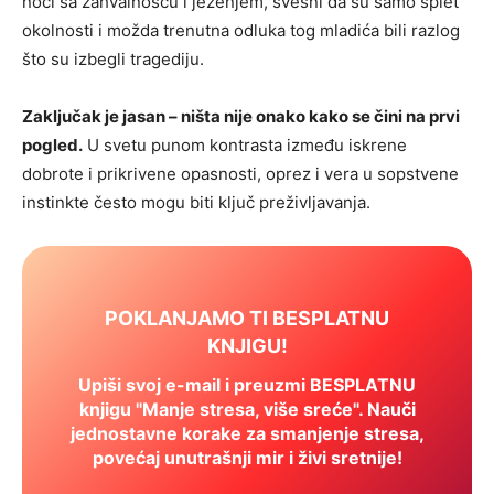
noći sa zahvalnošću i ježenjem, svesni da su samo splet
okolnosti i možda trenutna odluka tog mladića bili razlog
što su izbegli tragediju.
Zaključak je jasan – ništa nije onako kako se čini na prvi
pogled.
U svetu punom kontrasta između iskrene
dobrote i prikrivene opasnosti, oprez i vera u sopstvene
instinkte često mogu biti ključ preživljavanja.
POKLANJAMO TI BESPLATNU
KNJIGU!
Upiši svoj e-mail i preuzmi BESPLATNU
knjigu "Manje stresa, više sreće". Nauči
jednostavne korake za smanjenje stresa,
povećaj unutrašnji mir i živi sretnije!