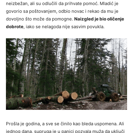
neizbežan, ali su odlučili da prihvate pomoć. Mladić je
govorio sa poštovanjem, odbio novac i rekao da mu je
dovoljno što može da pomogne.
Naizgled je bio oličenje
dobrote
, iako se nelagoda nije sasvim povukla.
Prošla je godina, a sve se činilo kao bleda uspomena. Ali
jednog dana, supruga je u panici pozvala muža da uključi