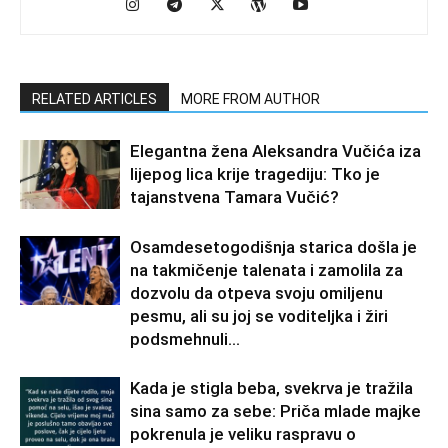
RELATED ARTICLES
MORE FROM AUTHOR
Elegantna žena Aleksandra Vučića iza
lijepog lica krije tragediju: Tko je
tajanstvena Tamara Vučić?
Osamdesetogodišnja starica došla je
na takmičenje talenata i zamolila za
dozvolu da otpeva svoju omiljenu
pesmu, ali su joj se voditeljka i žiri
podsmehnuli...
Kada je stigla beba, svekrva je tražila
sina samo za sebe: Priča mlade majke
pokrenula je veliku raspravu o