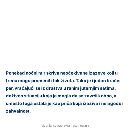
Ponekad noćni mir skriva neočekivane izazove koji u
trenu mogu promeniti tok života. Tako je i jedan bračni
par, vraćajući se iz društva u ranim jutarnjim satima,
doživeo situaciju koja je mogla da se završi kobno, a
umesto toga ostala je kao priča koja izaziva i nelagodu i
zahvalnost.
Sadržaj se nastavlja nakon oglasa