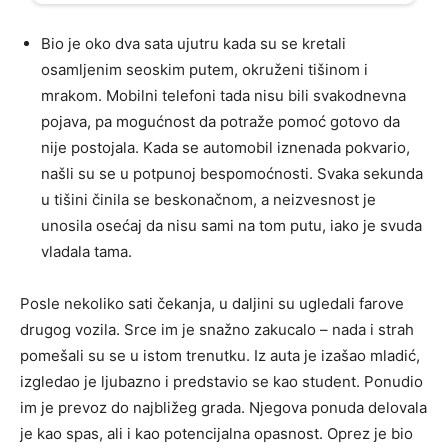
Bio je oko dva sata ujutru kada su se kretali
osamljenim seoskim putem, okruženi tišinom i
mrakom. Mobilni telefoni tada nisu bili svakodnevna
pojava, pa mogućnost da potraže pomoć gotovo da
nije postojala. Kada se automobil iznenada pokvario,
našli su se u potpunoj bespomoćnosti. Svaka sekunda
u tišini činila se beskonačnom, a neizvesnost je
unosila osećaj da nisu sami na tom putu, iako je svuda
vladala tama.
Posle nekoliko sati čekanja, u daljini su ugledali farove
drugog vozila. Srce im je snažno zakucalo – nada i strah
pomešali su se u istom trenutku. Iz auta je izašao mladić,
izgledao je ljubazno i predstavio se kao student. Ponudio
im je prevoz do najbližeg grada. Njegova ponuda delovala
je kao spas, ali i kao potencijalna opasnost. Oprez je bio