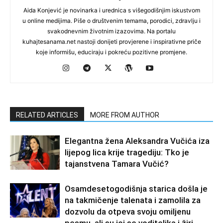
Aida Konjević je novinarka i urednica s višegodišnjim iskustvom
u online medijima. Piše o društvenim temama, porodici, zdravlju i
svakodnevnim životnim izazovima. Na portalu
kuhajtesanama.net nastoji donijeti provjerene i inspirativne priče
koje informišu, educiraju i pokreću pozitivne promjene.
RELATED ARTICLES
MORE FROM AUTHOR
Elegantna žena Aleksandra Vučića iza
lijepog lica krije tragediju: Tko je
tajanstvena Tamara Vučić?
Osamdesetogodišnja starica došla je
na takmičenje talenata i zamolila za
dozvolu da otpeva svoju omiljenu