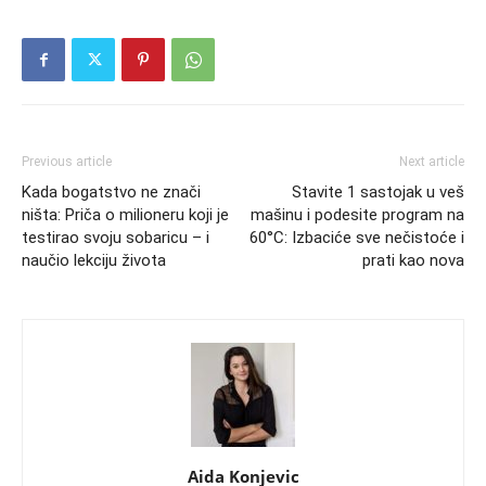
Previous article
Next article
Kada bogatstvo ne znači
Stavite 1 sastojak u veš
ništa: Priča o milioneru koji je
mašinu i podesite program na
testirao svoju sobaricu – i
60°C: Izbaciće sve nečistoće i
naučio lekciju života
prati kao nova
Aida Konjevic