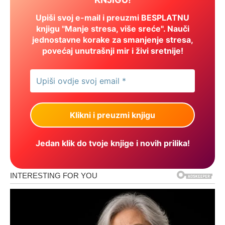
Upiši svoj e-mail i preuzmi BESPLATNU
knjigu "Manje stresa, više sreće". Nauči
jednostavne korake za smanjenje stresa,
povećaj unutrašnji mir i živi sretnije!
Jedan klik do tvoje knjige i novih prilika!