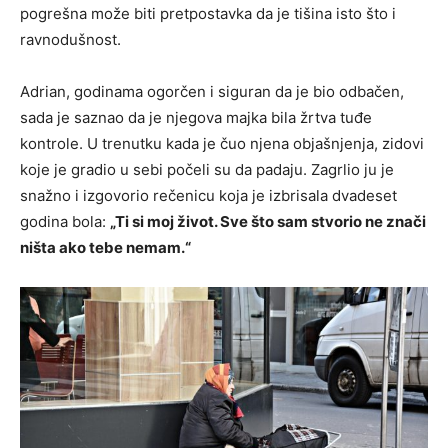
pogrešna može biti pretpostavka da je tišina isto što i
ravnodušnost.
Adrian, godinama ogorčen i siguran da je bio odbačen,
sada je saznao da je njegova majka bila žrtva tuđe
kontrole. U trenutku kada je čuo njena objašnjenja, zidovi
koje je gradio u sebi počeli su da padaju. Zagrlio ju je
snažno i izgovorio rečenicu koja je izbrisala dvadeset
godina bola:
„Ti si moj život. Sve što sam stvorio ne znači
ništa ako tebe nemam.“