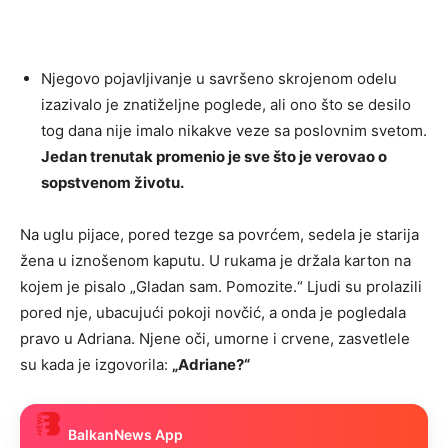
Njegovo pojavljivanje u savršeno skrojenom odelu
izazivalo je znatiželjne poglede, ali ono što se desilo
tog dana nije imalo nikakve veze sa poslovnim svetom.
Jedan trenutak promenio je sve što je verovao o
sopstvenom životu.
Na uglu pijace, pored tezge sa povrćem, sedela je starija
žena u iznošenom kaputu. U rukama je držala karton na
kojem je pisalo „Gladan sam. Pomozite.“ Ljudi su prolazili
pored nje, ubacujući pokoji novčić, a onda je pogledala
pravo u Adriana. Njene oči, umorne i crvene, zasvetlele
su kada je izgovorila:
„Adriane?“
BalkanNews App