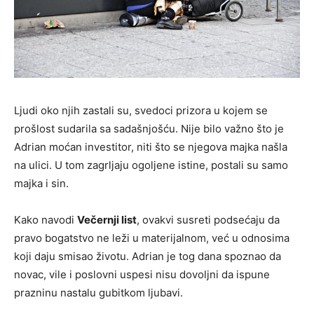
Ljudi oko njih zastali su, svedoci prizora u kojem se
prošlost sudarila sa sadašnjošću. Nije bilo važno što je
Adrian moćan investitor, niti što se njegova majka našla
na ulici. U tom zagrljaju ogoljene istine, postali su samo
majka i sin.
Kako navodi
Večernji list
, ovakvi susreti podsećaju da
pravo bogatstvo ne leži u materijalnom, već u odnosima
koji daju smisao životu. Adrian je tog dana spoznao da
novac, vile i poslovni uspesi nisu dovoljni da ispune
prazninu nastalu gubitkom ljubavi.