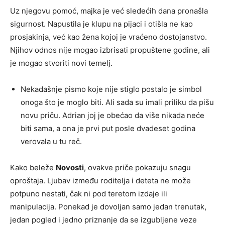
Uz njegovu pomoć, majka je već sledećih dana pronašla
sigurnost. Napustila je klupu na pijaci i otišla ne kao
prosjakinja, već kao žena kojoj je vraćeno dostojanstvo.
Njihov odnos nije mogao izbrisati propuštene godine, ali
je mogao stvoriti novi temelj.
Nekadašnje pismo koje nije stiglo postalo je simbol
onoga što je moglo biti. Ali sada su imali priliku da pišu
novu priču. Adrian joj je obećao da više nikada neće
biti sama, a ona je prvi put posle dvadeset godina
verovala u tu reč.
Kako beleže
Novosti
, ovakve priče pokazuju snagu
oproštaja. Ljubav između roditelja i deteta ne može
potpuno nestati, čak ni pod teretom izdaje ili
manipulacija. Ponekad je dovoljan samo jedan trenutak,
jedan pogled i jedno priznanje da se izgubljene veze