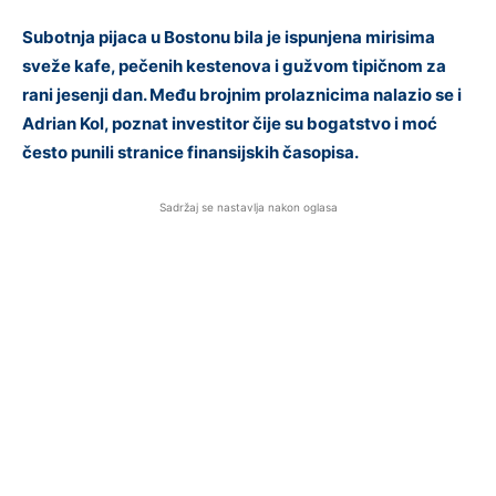
Subotnja pijaca u Bostonu bila je ispunjena mirisima
sveže kafe, pečenih kestenova i gužvom tipičnom za
rani jesenji dan. Među brojnim prolaznicima nalazio se i
Adrian Kol, poznat investitor čije su bogatstvo i moć
često punili stranice finansijskih časopisa.
Sadržaj se nastavlja nakon oglasa