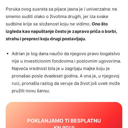
Poruka ovog susreta sa pijace jasna je i univerzalna: ne
smemo suditi olako o životima drugih, jer iza svake
sudbine krije se složenost koju ne vidimo.
Ono što
izgleda kao napuštanje često je zapravo priča o borbi,
strahu i prepreci koju drugi postavljaju.
Adrian je tog dana naučio da njegovo pravo bogatstvo
nije u investicionim fondovima i poslovnim ugovorima.
Najveća vrednost bila je u zagrljaju majke koju je
pronašao posle dvadeset godina. A ona je, u njegovoj
ruci, pronašla razlog da veruje da život još uvek može
pružiti novu šansu.
POKLANJAMO TI BESPLATNU
KNJIGU!