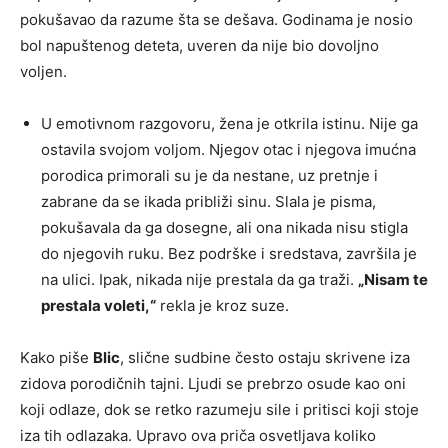
pokušavao da razume šta se dešava. Godinama je nosio
bol napuštenog deteta, uveren da nije bio dovoljno
voljen.
U emotivnom razgovoru, žena je otkrila istinu. Nije ga
ostavila svojom voljom. Njegov otac i njegova imućna
porodica primorali su je da nestane, uz pretnje i
zabrane da se ikada približi sinu. Slala je pisma,
pokušavala da ga dosegne, ali ona nikada nisu stigla
do njegovih ruku. Bez podrške i sredstava, završila je
na ulici. Ipak, nikada nije prestala da ga traži.
„Nisam te
prestala voleti,“
rekla je kroz suze.
Kako piše
Blic
, slične sudbine često ostaju skrivene iza
zidova porodičnih tajni. Ljudi se prebrzo osude kao oni
koji odlaze, dok se retko razumeju sile i pritisci koji stoje
iza tih odlazaka. Upravo ova priča osvetljava koliko