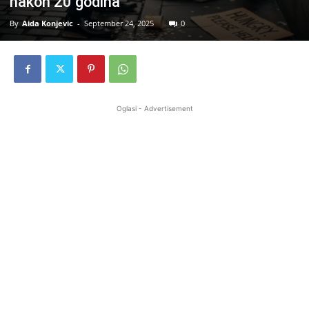
nakon 20 godina
By
Aida Konjevic
-
September 24, 2025
0
Oglasi - Advertisement