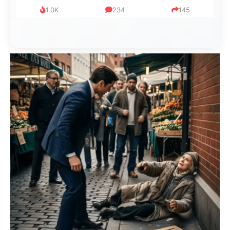
1.0K
234
145