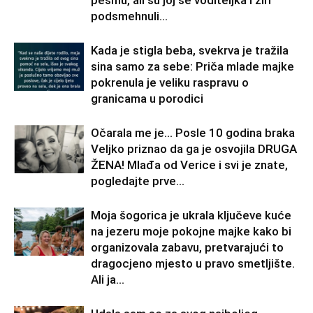
pesmu, ali su joj se voditeljka i žiri
podsmehnuli...
Kada je stigla beba, svekrva je tražila
sina samo za sebe: Priča mlade majke
pokrenula je veliku raspravu o
granicama u porodici
Očarala me je… Posle 10 godina braka
Veljko priznao da ga je osvojila DRUGA
ŽENA! Mlađa od Verice i svi je znate,
pogledajte prve...
Moja šogorica je ukrala ključeve kuće
na jezeru moje pokojne majke kako bi
organizovala zabavu, pretvarajući to
dragocjeno mjesto u pravo smetljište.
Ali ja...