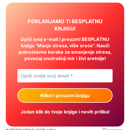
POKLANJAMO TI BESPLATNU
KNJIGU!
Upiši svoj e-mail i preuzmi BESPLATNU
knjigu "Manje stresa, više sreće". Nauči
jednostavne korake za smanjenje stresa,
povećaj unutrašnji mir i živi sretnije!
Jedan klik do tvoje knjige i novih prilika!