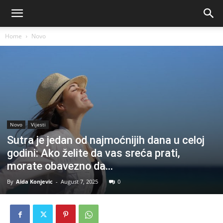
Home
Novo
Novo
Vijesti
Sutra je jedan od najmoćnijih dana u celoj
godini: Ako želite da vas sreća prati,
morate obavezno da…
By
Aida Konjevic
-
August 7, 2025
0