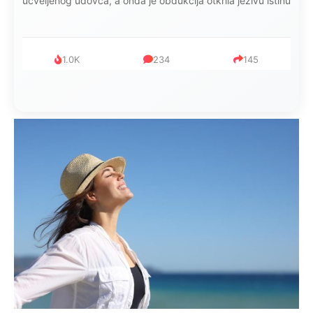
ucveljenog udovca, a onda je obdukcija otkrila jezivu istinu
1.0K
234
145