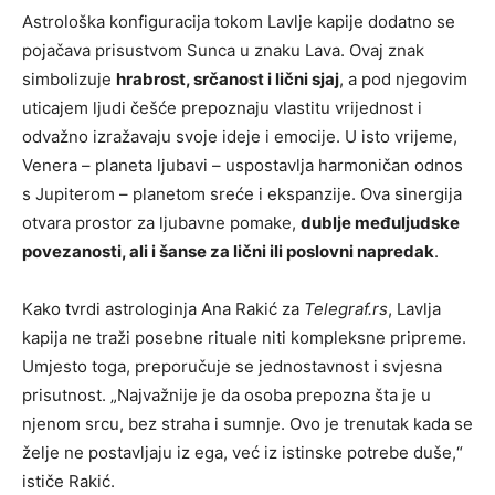
Astrološka konfiguracija tokom Lavlje kapije dodatno se
pojačava prisustvom Sunca u znaku Lava. Ovaj znak
simbolizuje
hrabrost, srčanost i lični sjaj
, a pod njegovim
uticajem ljudi češće prepoznaju vlastitu vrijednost i
odvažno izražavaju svoje ideje i emocije. U isto vrijeme,
Venera – planeta ljubavi – uspostavlja harmoničan odnos
s Jupiterom – planetom sreće i ekspanzije. Ova sinergija
otvara prostor za ljubavne pomake,
dublje međuljudske
povezanosti, ali i šanse za lični ili poslovni napredak
.
Kako tvrdi astrologinja Ana Rakić za
Telegraf.rs
, Lavlja
kapija ne traži posebne rituale niti kompleksne pripreme.
Umjesto toga, preporučuje se jednostavnost i svjesna
prisutnost. „Najvažnije je da osoba prepozna šta je u
njenom srcu, bez straha i sumnje. Ovo je trenutak kada se
želje ne postavljaju iz ega, već iz istinske potrebe duše,“
ističe Rakić.