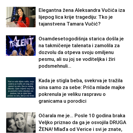
Elegantna žena Aleksandra Vučića iza
lijepog lica krije tragediju: Tko je
tajanstvena Tamara Vučić?
Osamdesetogodišnja starica došla je
na takmičenje talenata i zamolila za
dozvolu da otpeva svoju omiljenu
pesmu, ali su joj se voditeljka i žiri
podsmehnuli...
Kada je stigla beba, svekrva je tražila
sina samo za sebe: Priča mlade majke
pokrenula je veliku raspravu o
granicama u porodici
Očarala me je… Posle 10 godina braka
Veljko priznao da ga je osvojila DRUGA
ŽENA! Mlađa od Verice i svi je znate,