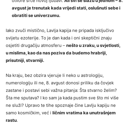
otvore srce novoj ljubavi.
Ali svi se slažu u jednom – 8.
avgust je trenutak kada vrijedi stati, oslušnuti sebe i
obratiti se univerzumu.
Iako zvuči mistično, Lavlja kapija ne pripada isključivo
svijetu ezoterije. To je dan kada i oni skeptični znaju
osjetiti drugačiju atmosferu –
nešto u zraku, u svjetlosti,
u mislima, kao da nas poziva da budemo hrabriji,
prisutniji, stvarniji.
Na kraju, bez obzira vjeruje li neko u astrologiju,
numerologiju ili ne, 8. avgust donosi priliku da čovjek
zastane i postavi sebi važna pitanja: Šta stvarno želim?
Šta me sputava? I ko sam ja kada pustim sve što mi više
ne služi? Upravo te tihe spoznaje čine Lavlju kapiju ne
samo kosmičkim, već i
ličnim vratima ka unutrašnjem
rastu
.