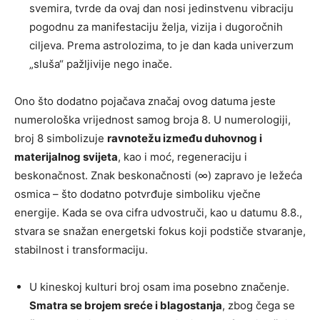
svemira, tvrde da ovaj dan nosi jedinstvenu vibraciju
pogodnu za manifestaciju želja, vizija i dugoročnih
ciljeva. Prema astrolozima, to je dan kada univerzum
„sluša“ pažljivije nego inače.
Ono što dodatno pojačava značaj ovog datuma jeste
numerološka vrijednost samog broja 8. U numerologiji,
broj 8 simbolizuje
ravnotežu između duhovnog i
materijalnog svijeta
, kao i moć, regeneraciju i
beskonačnost. Znak beskonačnosti (∞) zapravo je ležeća
osmica – što dodatno potvrđuje simboliku vječne
energije. Kada se ova cifra udvostruči, kao u datumu 8.8.,
stvara se snažan energetski fokus koji podstiče stvaranje,
stabilnost i transformaciju.
U kineskoj kulturi broj osam ima posebno značenje.
Smatra se brojem sreće i blagostanja
, zbog čega se