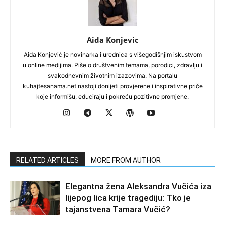
Aida Konjevic
Aida Konjević je novinarka i urednica s višegodišnjim iskustvom
u online medijima. Piše o društvenim temama, porodici, zdravlju i
svakodnevnim životnim izazovima. Na portalu
kuhajtesanama.net nastoji donijeti provjerene i inspirativne priče
koje informišu, educiraju i pokreću pozitivne promjene.
RELATED ARTICLES
MORE FROM AUTHOR
Elegantna žena Aleksandra Vučića iza
lijepog lica krije tragediju: Tko je
tajanstvena Tamara Vučić?