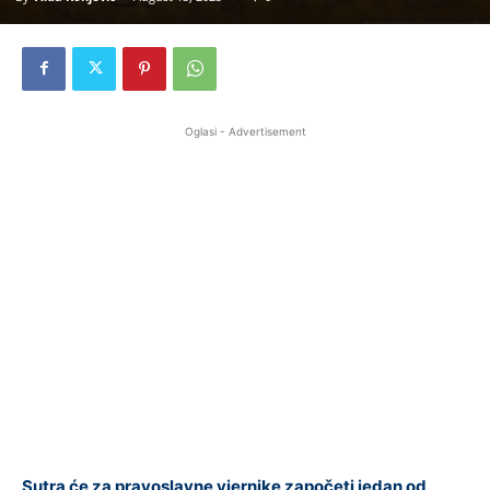
Oglasi - Advertisement
Sutra će za pravoslavne vjernike započeti jedan od