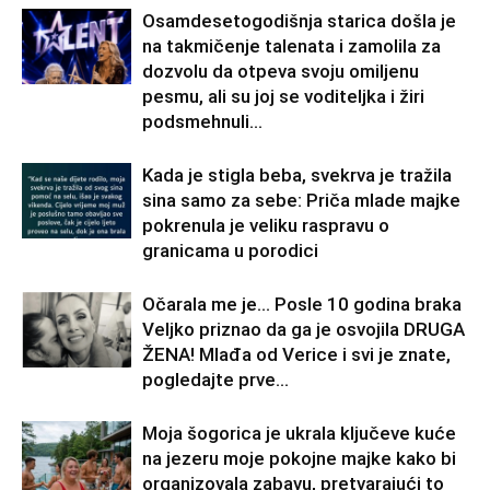
Osamdesetogodišnja starica došla je
na takmičenje talenata i zamolila za
dozvolu da otpeva svoju omiljenu
pesmu, ali su joj se voditeljka i žiri
podsmehnuli...
Kada je stigla beba, svekrva je tražila
sina samo za sebe: Priča mlade majke
pokrenula je veliku raspravu o
granicama u porodici
Očarala me je… Posle 10 godina braka
Veljko priznao da ga je osvojila DRUGA
ŽENA! Mlađa od Verice i svi je znate,
pogledajte prve...
Moja šogorica je ukrala ključeve kuće
na jezeru moje pokojne majke kako bi
organizovala zabavu, pretvarajući to