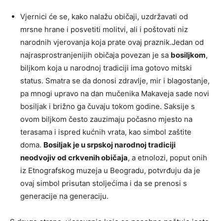
Vjernici će se, kako nalažu običaji, uzdržavati od
mrsne hrane i posvetiti molitvi, ali i poštovati niz
narodnih vjerovanja koja prate ovaj praznik.Jedan od
najrasprostranjenijih običaja povezan je sa
bosiljkom
,
biljkom koja u narodnoj tradiciji ima gotovo mitski
status. Smatra se da donosi zdravlje, mir i blagostanje,
pa mnogi upravo na dan mučenika Makaveja sade novi
bosiljak i brižno ga čuvaju tokom godine. Saksije s
ovom biljkom često zauzimaju počasno mjesto na
terasama i ispred kućnih vrata, kao simbol zaštite
doma.
Bosiljak je u srpskoj narodnoj tradiciji
neodvojiv od crkvenih običaja
, a etnolozi, poput onih
iz Etnografskog muzeja u Beogradu, potvrđuju da je
ovaj simbol prisutan stoljećima i da se prenosi s
generacije na generaciju.