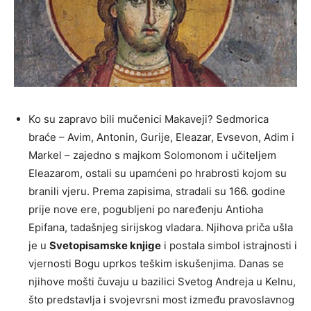
Ko su zapravo bili mučenici Makaveji? Sedmorica
braće – Avim, Antonin, Gurije, Eleazar, Evsevon, Adim i
Markel – zajedno s majkom Solomonom i učiteljem
Eleazarom, ostali su upamćeni po hrabrosti kojom su
branili vjeru. Prema zapisima, stradali su 166. godine
prije nove ere, pogubljeni po naređenju Antioha
Epifana, tadašnjeg sirijskog vladara. Njihova priča ušla
je u
Svetopisamske knjige
i postala simbol istrajnosti i
vjernosti Bogu uprkos teškim iskušenjima. Danas se
njihove mošti čuvaju u bazilici Svetog Andreja u Kelnu,
što predstavlja i svojevrsni most između pravoslavnog