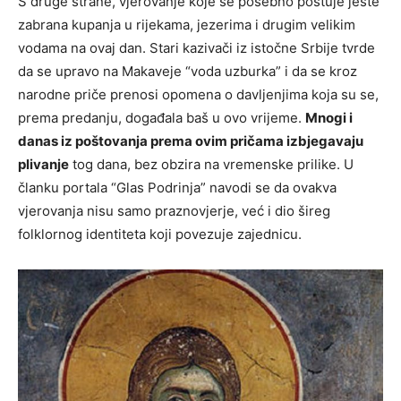
S druge strane, vjerovanje koje se posebno poštuje jeste
zabrana kupanja u rijekama, jezerima i drugim velikim
vodama na ovaj dan. Stari kazivači iz istočne Srbije tvrde
da se upravo na Makaveje “voda uzburka” i da se kroz
narodne priče prenosi opomena o davljenjima koja su se,
prema predanju, događala baš u ovo vrijeme.
Mnogi i
danas iz poštovanja prema ovim pričama izbjegavaju
plivanje
tog dana, bez obzira na vremenske prilike. U
članku portala “Glas Podrinja” navodi se da ovakva
vjerovanja nisu samo praznovjerje, već i dio šireg
folklornog identiteta koji povezuje zajednicu.