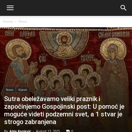
Home
Novo
Novo
Vijesti
Sutra obeležavamo veliki praznik i
započinjemo Gospojinski post: U pomoć je
moguće videti podzemni svet, a 1 stvar je
strogo zabranjena
By
Aida Konjevic
-
August 13, 2025
0