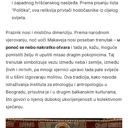
i zapadnog hrišćanskog nasljeđa. Prema pisanju lista
“Politika”, ova relikvija privlači hodočasnike iz cijelog
svijeta.
Praznik nosi i mističnu dimenziju. Prema narodnom
vjerovanju, noć uoči Makaveja nosi poseban trenutak –
u
ponoć se nebo nakratko otvara
i tada je, kažu, moguće
pomisliti želju ili uputiti misao dragim pokojnicima. Taj
trenutak simbolizuje vezu između neba i zemlje, između
živih i mrtvih, pa mnogi vjernici upravo tada pale svijeće
ili u tišini izgovaraju molitvu. Ova tradicija, kako navode
istraživanja Instituta za etnologiju i antropologiju u
Beogradu, prisutna je i u drugim balkanskim kulturama,
što govori o njenoj dubokoj ukorijenjenosti u kolektivnom
sjećanju.