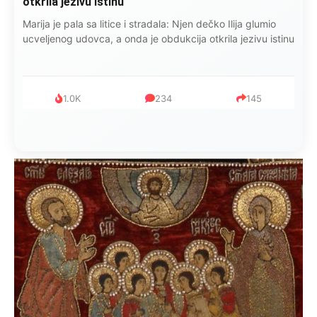
otkrila jezivu istinu
Marija je pala sa litice i stradala: Njen dečko Ilija glumio
ucveljenog udovca, a onda je obdukcija otkrila jezivu istinu
1.0K
234
145