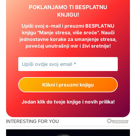
POKLANJAMO TI BESPLATNU
KNJIGU!
Upiši svoj e-mail i preuzmi BESPLATNU
knjigu "Manje stresa, više sreće". Nauči
jednostavne korake za smanjenje stresa,
povećaj unutrašnji mir i živi sretnije!
Jedan klik do tvoje knjige i novih prilika!