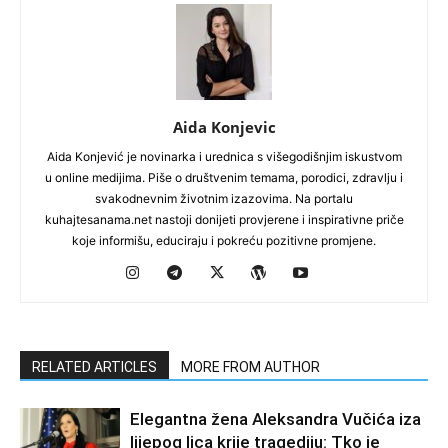
Aida Konjevic
Aida Konjević je novinarka i urednica s višegodišnjim iskustvom
u online medijima. Piše o društvenim temama, porodici, zdravlju i
svakodnevnim životnim izazovima. Na portalu
kuhajtesanama.net nastoji donijeti provjerene i inspirativne priče
koje informišu, educiraju i pokreću pozitivne promjene.
RELATED ARTICLES
MORE FROM AUTHOR
Elegantna žena Aleksandra Vučića iza
lijepog lica krije tragediju: Tko je