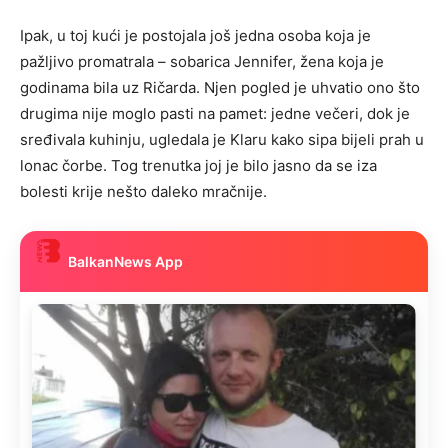
Ipak, u toj kući je postojala još jedna osoba koja je
pažljivo promatrala – sobarica Jennifer, žena koja je
godinama bila uz Ričarda. Njen pogled je uhvatio ono što
drugima nije moglo pasti na pamet: jedne večeri, dok je
sređivala kuhinju, ugledala je Klaru kako sipa bijeli prah u
lonac čorbe. Tog trenutka joj je bilo jasno da se iza
bolesti krije nešto daleko mračnije.
BalkanNews App