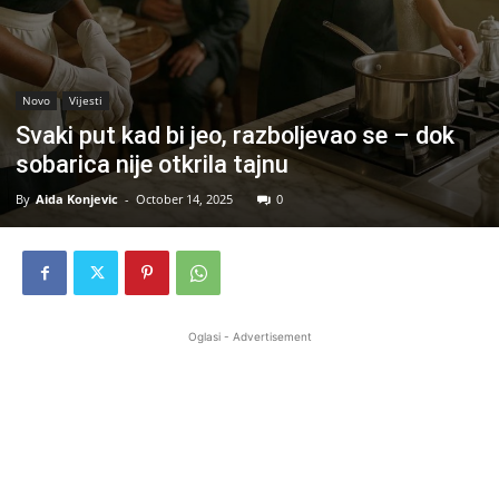
Novo
Vijesti
Svaki put kad bi jeo, razboljevao se – dok
sobarica nije otkrila tajnu
By
Aida Konjevic
-
October 14, 2025
0
Oglasi - Advertisement