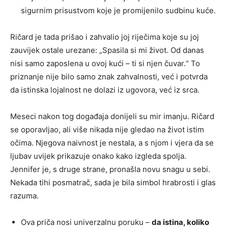
sigurnim prisustvom koje je promijenilo sudbinu kuće.
Ričard je tada prišao i zahvalio joj riječima koje su joj
zauvijek ostale urezane: „Spasila si mi život. Od danas
nisi samo zaposlena u ovoj kući – ti si njen čuvar.“ To
priznanje nije bilo samo znak zahvalnosti, već i potvrda
da istinska lojalnost ne dolazi iz ugovora, već iz srca.
Meseci nakon tog događaja donijeli su mir imanju. Ričard
se oporavljao, ali više nikada nije gledao na život istim
očima. Njegova naivnost je nestala, a s njom i vjera da se
ljubav uvijek prikazuje onako kako izgleda spolja.
Jennifer je, s druge strane, pronašla novu snagu u sebi.
Nekada tihi posmatrač, sada je bila simbol hrabrosti i glas
razuma.
Ova priča nosi univerzalnu poruku –
da istina, koliko