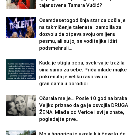
tajanstvena Tamara Vučić?
Osamdesetogodišnja starica došla je
na takmičenje talenata i zamolila za
dozvolu da otpeva svoju omiljenu
pesmu, ali su joj se voditeljka i žiri
podsmehnuli...
Kada je stigla beba, svekrva je tražila
sina samo za sebe: Priča mlade majke
pokrenula je veliku raspravu o
granicama u porodici
Očarala me je… Posle 10 godina braka
Veljko priznao da ga je osvojila DRUGA
ŽENA! Mlađa od Verice i svi je znate,
pogledajte prve...
Moja šogorica je ukrala ključeve kuće