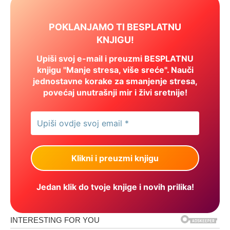
POKLANJAMO TI BESPLATNU
KNJIGU!
Upiši svoj e-mail i preuzmi BESPLATNU
knjigu "Manje stresa, više sreće". Nauči
jednostavne korake za smanjenje stresa,
povećaj unutrašnji mir i živi sretnije!
Jedan klik do tvoje knjige i novih prilika!