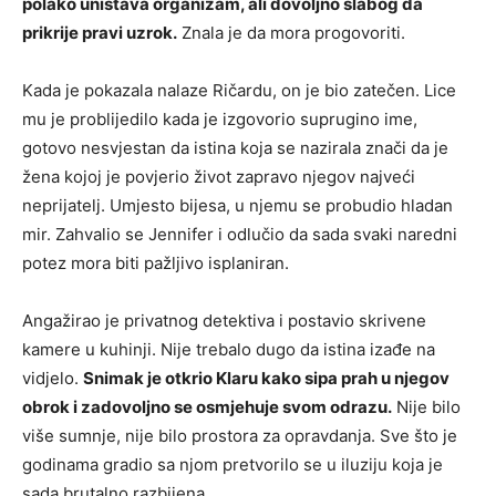
polako uništava organizam, ali dovoljno slabog da
prikrije pravi uzrok.
Znala je da mora progovoriti.
Kada je pokazala nalaze Ričardu, on je bio zatečen. Lice
mu je problijedilo kada je izgovorio suprugino ime,
gotovo nesvjestan da istina koja se nazirala znači da je
žena kojoj je povjerio život zapravo njegov najveći
neprijatelj. Umjesto bijesa, u njemu se probudio hladan
mir. Zahvalio se Jennifer i odlučio da sada svaki naredni
potez mora biti pažljivo isplaniran.
Angažirao je privatnog detektiva i postavio skrivene
kamere u kuhinji. Nije trebalo dugo da istina izađe na
vidjelo.
Snimak je otkrio Klaru kako sipa prah u njegov
obrok i zadovoljno se osmjehuje svom odrazu.
Nije bilo
više sumnje, nije bilo prostora za opravdanja. Sve što je
godinama gradio sa njom pretvorilo se u iluziju koja je
sada brutalno razbijena.