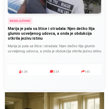
EKSKLUZIVNO
Marija je pala sa litice i stradala: Njen dečko Ilija
glumio ucveljenog udovca, a onda je obdukcija
otkrila jezivu istinu
Marija je pala sa litice i stradala: Njen dečko Ilija glumio
ucveljenog udovca, a onda je obdukcija otkrila jezivu istinu
1.0K
234
145