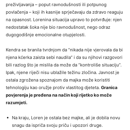
preživljavanja – poput ravnodušnosti ili potpunog
povlačenja – koji ih kasnije sprječavaju da zdravo reaguju
na opasnost. Lorenina situacija upravo to potvrđuje: njen
nedostatak šoka nije bio ravnodušnost, nego odraz
dugogodišnje emocionalne otupjelosti.
Kendra se branila tvrdnjom da “nikada nije vjerovala da bi
njena kćerka zaista sebi naudila” i da su njihovi razgovori
bili razlog što je mislila da može da “kontroliše situaciju”.
Ipak, njene riječi nisu ublažile težinu zločina. Javnost je
ostala zgrožena spoznajom da majka može koristiti
tehnologiju kao oružje protiv vlastitog djeteta.
Granica
povjerenja je pređena na način koji rijetko ko može
razumjeti.
Na kraju, Loren je ostala bez majke, ali je dobila novu
snagu da ispriča svoju priču i upozori druge.