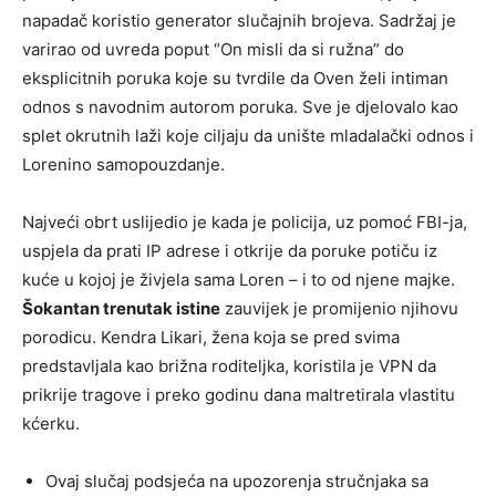
napadač koristio generator slučajnih brojeva. Sadržaj je
varirao od uvreda poput “On misli da si ružna” do
eksplicitnih poruka koje su tvrdile da Oven želi intiman
odnos s navodnim autorom poruka. Sve je djelovalo kao
splet okrutnih laži koje ciljaju da unište mladalački odnos i
Lorenino samopouzdanje.
Najveći obrt uslijedio je kada je policija, uz pomoć FBI-ja,
uspjela da prati IP adrese i otkrije da poruke potiču iz
kuće u kojoj je živjela sama Loren – i to od njene majke.
Šokantan trenutak istine
zauvijek je promijenio njihovu
porodicu. Kendra Likari, žena koja se pred svima
predstavljala kao brižna roditeljka, koristila je VPN da
prikrije tragove i preko godinu dana maltretirala vlastitu
kćerku.
Ovaj slučaj podsjeća na upozorenja stručnjaka sa