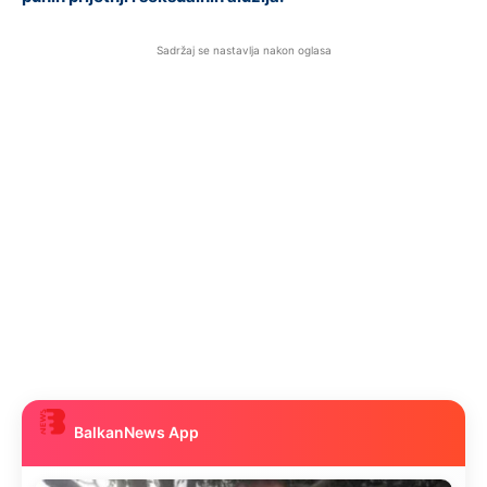
Sadržaj se nastavlja nakon oglasa
BalkanNews App