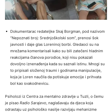
Dokumentarac redateljke Skaj Borgman, pod nazivom
“Nepoznati broj: Srednjoškolski som”, prenosi šok
javnosti i daje glas Loreninoj borbi. Gledaoci su na
mrežama komentarisali kako su bili zatečeni hladnim
reakcijama članova porodice, koji nisu pokazali
dovoljno iznenađenja kada su saznali istinu. Mnogi su
to pripisali složenoj traumi i godinama manipulacije,
koja je Loren naučila da potiskuje emocije i prihvata
bol kao svakodnevicu.
Psiholozi iz Centra za mentalno zdravlje u Tuzli, o čemu
je pisao
Radio Sarajevo
, naglašavaju da djeca koja
odrastaju uz psihološko nasilje razvijaju mehanizme