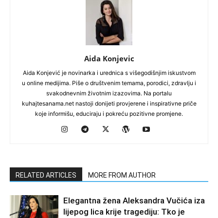
Aida Konjevic
Aida Konjević je novinarka i urednica s višegodišnjim iskustvom
u online medijima. Piše o društvenim temama, porodici, zdravlju i
svakodnevnim životnim izazovima. Na portalu
kuhajtesanama.net nastoji donijeti provjerene i inspirativne priče
koje informišu, educiraju i pokreću pozitivne promjene.
RELATED ARTICLES
MORE FROM AUTHOR
Elegantna žena Aleksandra Vučića iza
lijepog lica krije tragediju: Tko je