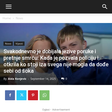
Home
Novo
Novo
Vijesti
Svakodnevno je dobijala jezive poruke i
pretnje smrću: Kada je pozvala policiju i
otkrila ko stoji iza svega nije mogla da dođe
sebi od šoka
By
Aida Konjevic
-
September 14, 2025
0
Oglasi - Advertisement