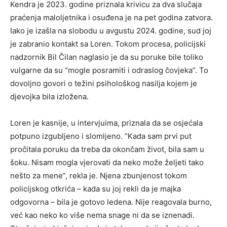
Kendra je 2023. godine priznala krivicu za dva slučaja
praćenja maloljetnika i osuđena je na pet godina zatvora.
Iako je izašla na slobodu u avgustu 2024. godine, sud joj
je zabranio kontakt sa Loren. Tokom procesa, policijski
nadzornik Bil Čilan naglasio je da su poruke bile toliko
vulgarne da su “mogle posramiti i odraslog čovjeka”. To
dovoljno govori o težini psihološkog nasilja kojem je
djevojka bila izložena.
Loren je kasnije, u intervjuima, priznala da se osjećala
potpuno izgubljeno i slomljeno. “Kada sam prvi put
pročitala poruku da treba da okončam život, bila sam u
šoku. Nisam mogla vjerovati da neko može željeti tako
nešto za mene”, rekla je. Njena zbunjenost tokom
policijskog otkrića – kada su joj rekli da je majka
odgovorna – bila je gotovo ledena. Nije reagovala burno,
već kao neko ko više nema snage ni da se iznenadi.