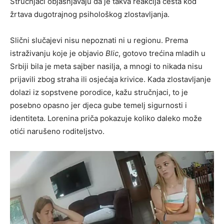
Stručnjaci objašnjavaju da je takva reakcija česta kod
žrtava dugotrajnog psihološkog zlostavljanja.
Slični slučajevi nisu nepoznati ni u regionu. Prema
istraživanju koje je objavio
Blic
, gotovo trećina mladih u
Srbiji bila je meta sajber nasilja, a mnogi to nikada nisu
prijavili zbog straha ili osjećaja krivice. Kada zlostavljanje
dolazi iz sopstvene porodice, kažu stručnjaci, to je
posebno opasno jer djeca gube temelj sigurnosti i
identiteta. Lorenina priča pokazuje koliko daleko može
otići narušeno roditeljstvo.