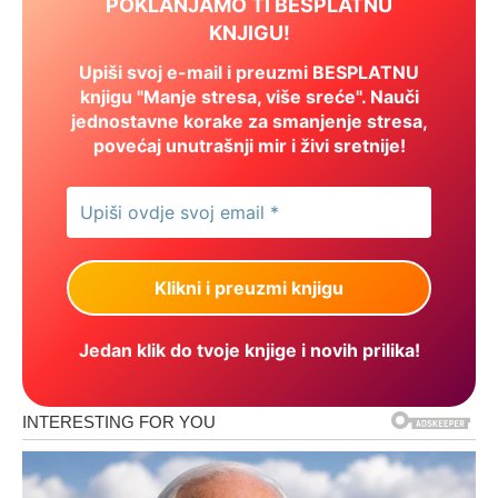
POKLANJAMO TI BESPLATNU
KNJIGU!
Upiši svoj e-mail i preuzmi BESPLATNU
knjigu "Manje stresa, više sreće". Nauči
jednostavne korake za smanjenje stresa,
povećaj unutrašnji mir i živi sretnije!
Jedan klik do tvoje knjige i novih prilika!