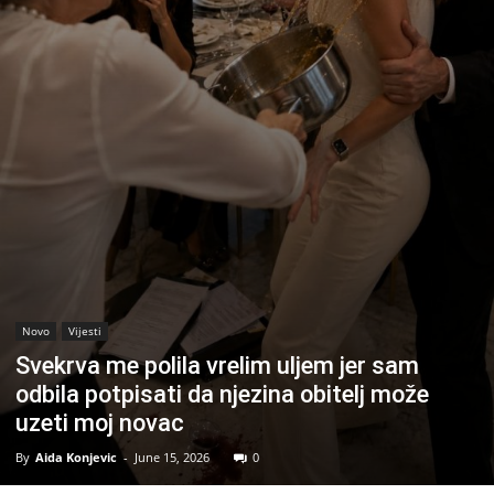
Novo
Vijesti
Svekrva me polila vrelim uljem jer sam
odbila potpisati da njezina obitelj može
uzeti moj novac
By
Aida Konjevic
-
June 15, 2026
0