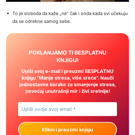
To je sloboda da kaže „ne“ čak i onda kada svi očekuju
da se odrekne samog sebe.
POKLANJAMO TI BESPLATNU
KNJIGU!
Upiši svoj e-mail i preuzmi BESPLATNU
knjigu "Manje stresa, više sreće". Nauči
jednostavne korake za smanjenje stresa,
povećaj unutrašnji mir i živi sretnije!