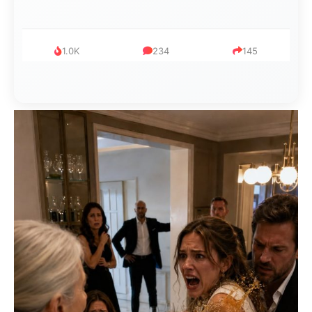
1.0K
234
145