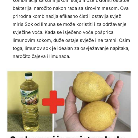
kombinaciji sa kuhinjskom solju može ukloniti ostatke
bakterija, naročito nakon rada sa sirovim mesom. Ova
prirodna kombinacija efikasno čisti i ostavlja svjež
miris.Sok od limuna se može koristiti i za održavanje
svježine voća. Kada se isječeno voće pošprica
limunovim sokom, duže ostaje svježe i ne tamni. Osim
toga, limunov sok je idealan za osvježavanje napitaka,
naročito čajeva i limunada.