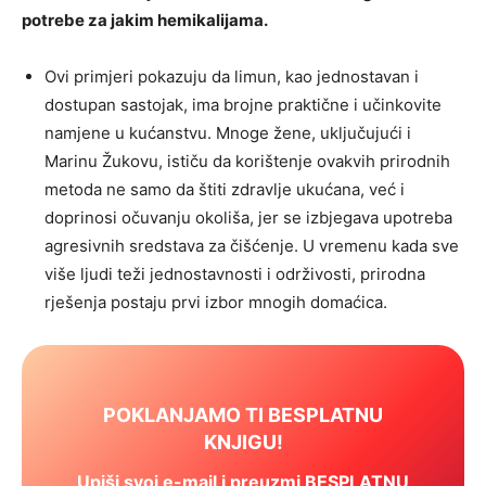
potrebe za jakim hemikalijama.
Ovi primjeri pokazuju da limun, kao jednostavan i
dostupan sastojak, ima brojne praktične i učinkovite
namjene u kućanstvu. Mnoge žene, uključujući i
Marinu Žukovu, ističu da korištenje ovakvih prirodnih
metoda ne samo da štiti zdravlje ukućana, već i
doprinosi očuvanju okoliša, jer se izbjegava upotreba
agresivnih sredstava za čišćenje. U vremenu kada sve
više ljudi teži jednostavnosti i održivosti, prirodna
rješenja postaju prvi izbor mnogih domaćica.
POKLANJAMO TI BESPLATNU
KNJIGU!
Upiši svoj e-mail i preuzmi BESPLATNU