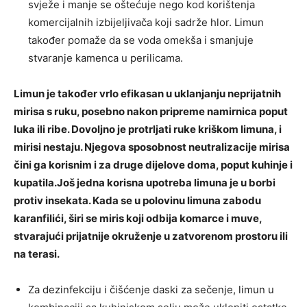
svježe i manje se oštećuje nego kod korištenja
komercijalnih izbijeljivača koji sadrže hlor. Limun
također pomaže da se voda omekša i smanjuje
stvaranje kamenca u perilicama.
Limun je također vrlo efikasan u uklanjanju neprijatnih
mirisa s ruku, posebno nakon pripreme namirnica poput
luka ili ribe. Dovoljno je protrljati ruke kriškom limuna, i
mirisi nestaju. Njegova sposobnost neutralizacije mirisa
čini ga korisnim i za druge dijelove doma, poput kuhinje i
kupatila.Još jedna korisna upotreba limuna je u borbi
protiv insekata. Kada se u polovinu limuna zabodu
karanfilići, širi se miris koji odbija komarce i muve,
stvarajući prijatnije okruženje u zatvorenom prostoru ili
na terasi.
Za dezinfekciju i čišćenje daski za sečenje, limun u