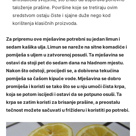
taloženje prašine. Površine koje se tretiraju ovim
sredstvom ostaju čiste i sjajne duže nego kod
korištenja klasičnih proizvoda.
Za pripremu ove mješavine potrebni su jedan limun i
sedam kašika ulja. Limun se nareže na sitne komadiće i
pomiješa s uljem u zatvorenoj posudi. Ta mješavina se
ostavi da stoji pet do sedam dana na hladnom mjestu.
Nakon što odstoji, procijedi se, a dobivena tekućina
pomiješa sa čašom kipuće vode. Mješavina se dobro
promiješa i koristi se tako što se u nju umoči čista krpa,
koja se potom iscijedi i ostavi da se potpuno osuši. Ta
krpa se zatim koristi za brisanje prašine, a preostalu
tečnost možete sačuvati u frižideru i koristiti po potrebi.