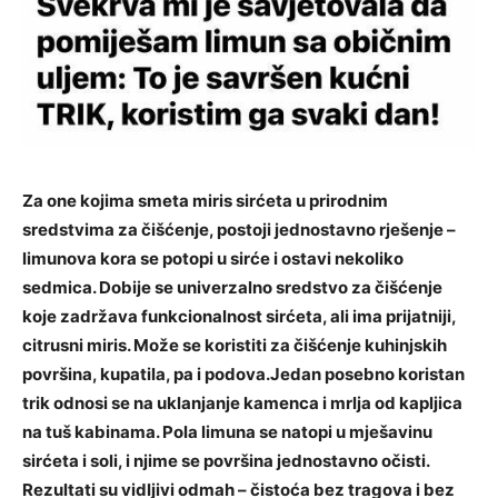
Za one kojima smeta miris sirćeta u prirodnim
sredstvima za čišćenje, postoji jednostavno rješenje –
limunova kora se potopi u sirće i ostavi nekoliko
sedmica. Dobije se univerzalno sredstvo za čišćenje
koje zadržava funkcionalnost sirćeta, ali ima prijatniji,
citrusni miris. Može se koristiti za čišćenje kuhinjskih
površina, kupatila, pa i podova.Jedan posebno koristan
trik odnosi se na uklanjanje kamenca i mrlja od kapljica
na tuš kabinama. Pola limuna se natopi u mješavinu
sirćeta i soli, i njime se površina jednostavno očisti.
Rezultati su vidljivi odmah – čistoća bez tragova i bez