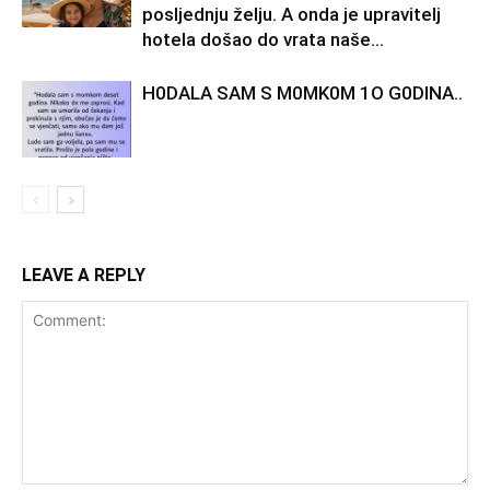
posljednju želju. A onda je upravitelj
hotela došao do vrata naše...
H0DALA SAM S M0MK0M 1O G0DINA..
LEAVE A REPLY