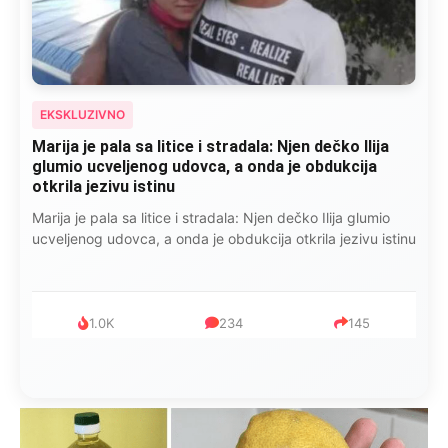
EKSKLUZIVNO
Marija je pala sa litice i stradala: Njen dečko Ilija
glumio ucveljenog udovca, a onda je obdukcija
otkrila jezivu istinu
Marija je pala sa litice i stradala: Njen dečko Ilija glumio
ucveljenog udovca, a onda je obdukcija otkrila jezivu istinu
1.0K
234
145