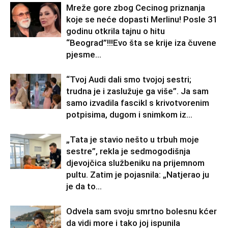
Mreže gore zbog Cecinog priznanja
koje se neće dopasti Merlinu! Posle 31
godinu otkrila tajnu o hitu
“Beograd”!!!Evo šta se krije iza čuvene
pjesme...
“Tvoj Audi dali smo tvojoj sestri;
trudna je i zaslužuje ga više”. Ja sam
samo izvadila fascikl s krivotvorenim
potpisima, dugom i snimkom iz...
„Tata je stavio nešto u trbuh moje
sestre”, rekla je sedmogodišnja
djevojčica službeniku na prijemnom
pultu. Zatim je pojasnila: „Natjerao ju
je da to...
Odvela sam svoju smrtno bolesnu kćer
da vidi more i tako joj ispunila