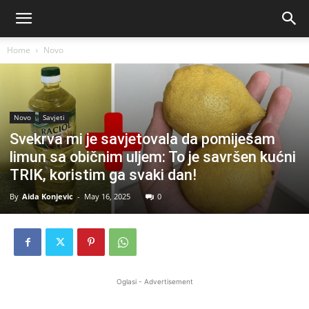
Home
Novo
Novo
Savjeti
Svekrva mi je savjetovala da pomiješam
limun sa običnim uljem: To je savršen kućni
TRIK, koristim ga svaki dan!
By
Aida Konjevic
-
May 16, 2025
0
Oglasi - Advertisement