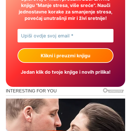
knjigu "Manje stresa, više sreće". Nauči
jednostavne korake za smanjenje stresa,
povećaj unutrašnji mir i živi sretnije!
Jedan klik do tvoje knjige i novih prilika!