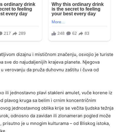
ljivom dizajnu i mističnom značenju, osvojio je turiste
pa sve do najudaljenijih krajeva planete. Njegova
i u verovanju da pruža duhovnu zaštitu i čuva od
o ili jednostavno plavi stakleni amulet, vuče korene iz
 od plavog kruga sa belim i crnim koncentričnim
 ovog jednostavnog oblika krije se večita ljudska težnja
 u urok, odnosno da zavidan ili zlonameran pogled može
je, prisutno je u mnogim kulturama – od Bliskog istoka,
ike.