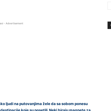
asi - Advertisement
o ljudi na putovanjima žele da sa sobom ponesu
 destinacije koje su posetili. Neki biraju magnete za