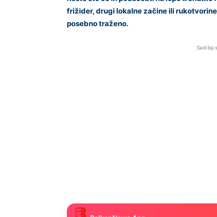
frižider, drugi lokalne začine ili rukotvorin
posebno traženo.
Sadržaj 