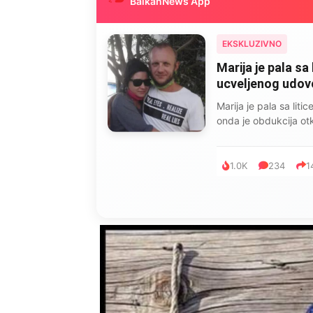
BalkanNews App
EKSKLUZIVNO
Marija je pala sa 
ucveljenog udovca
Marija je pala sa liti
onda je obdukcija otkr
1.0K
234
1