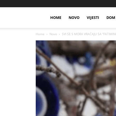
HOME
NOVO
VIJESTI
DOM 
Home
Novo
SVI SE S MORA VRAĆAJU SA “FATIMINIM