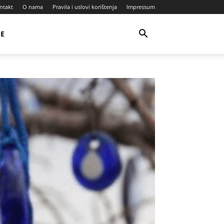
ntakt
O nama
Pravila i uslovi korištenja
Impressum
JE