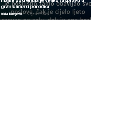
majke pokrenula je veliku raspravu o
granicama u porodici
Aida Konjevic
-
August 7, 2026