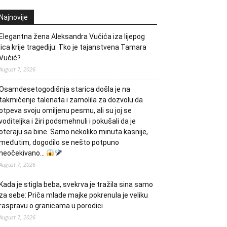
Najnovije
Elegantna žena Aleksandra Vučića iza lijepog
lica krije tragediju: Tko je tajanstvena Tamara
Vučić?
August 7, 2026
Osamdesetogodišnja starica došla je na
takmičenje talenata i zamolila za dozvolu da
otpeva svoju omiljenu pesmu, ali su joj se
voditeljka i žiri podsmehnuli i pokušali da je
oteraju sa bine. Samo nekoliko minuta kasnije,
međutim, dogodilo se nešto potpuno
neočekivano…
August 7, 2026
Kada je stigla beba, svekrva je tražila sina samo
za sebe: Priča mlade majke pokrenula je veliku
raspravu o granicama u porodici
August 7, 2026