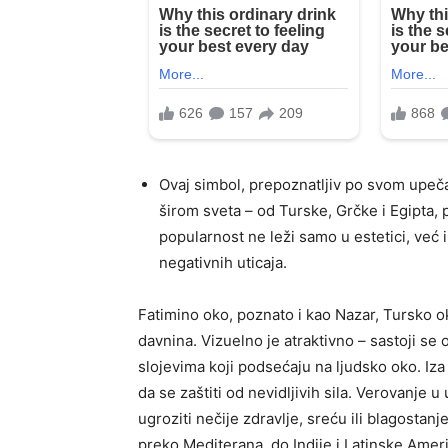
Ovaj simbol, prepoznatljiv po svom upečat
širom sveta – od Turske, Grčke i Egipta, 
popularnost ne leži samo u estetici, već 
negativnih uticaja.
Fatimino oko, poznato i kao Nazar, Tursko ok
davnina. Vizuelno je atraktivno – sastoji se
slojevima koji podsećaju na ljudsko oko. Iza
da se zaštiti od nevidljivih sila. Verovanje
ugroziti nečije zdravlje, sreću ili blagostan
preko Mediterana, do Indije i Latinske Amer