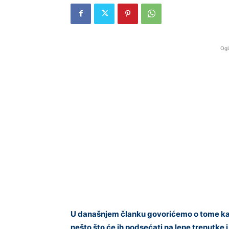
Ogl
U današnjem članku govorićemo o tome kak
nešto što će ih podsećati na lepe trenutke i