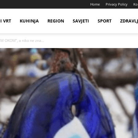
Home
Privacy Policy
Ko
I VRT
KUHINJA
REGION
SAVJETI
SPORT
ZDRAVL
 OKOM”, a niko ne zna...