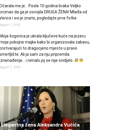
Očarala me je… Posle 10 godina braka Veljko
priznao da ga je osvojila DRUGA ŽENA! Mlađa od
Verice i svi je znate, pogledajte prve fotke
August 7, 2026
Moja šogorica je ukrala ključeve kuće na jezeru
moje pokojne majke kako bi organizovala zabavu,
pretvarajući to dragocjeno mjesto u pravo
smetljište. Ali ja sam za nju pripremila
iznenađenje… i nimalo joj se nije svidjelo.
August 7, 2026
Elegantna žena Aleksandra Vučića