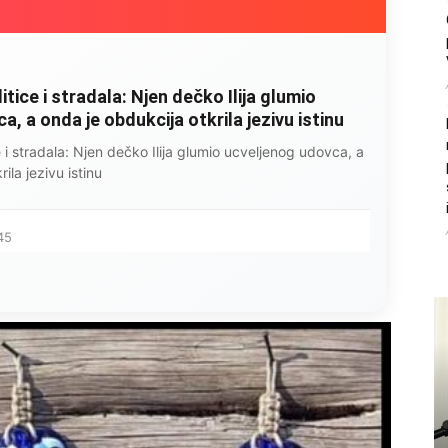
litice i stradala: Njen dečko Ilija glumio
, a onda je obdukcija otkrila jezivu istinu
ce i stradala: Njen dečko Ilija glumio ucveljenog udovca, a
ila jezivu istinu
45