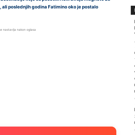
e, ali poslednjih godina Fatimino oko je postalo
se nastavlja nakon oglasa