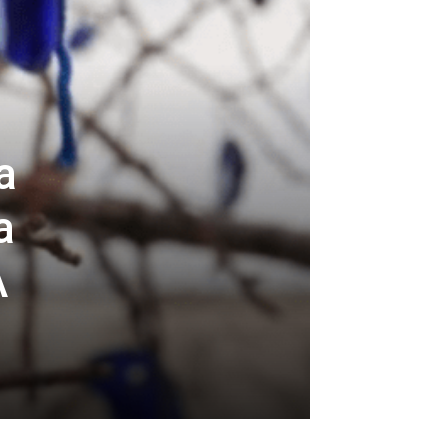
a
a
A