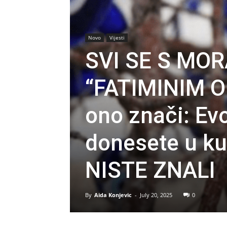
Novo
Vijesti
SVI SE S MO
“FATIMINIM OK
ono znači: Evo
donesete u 
NISTE ZNALI
By
Aida Konjevic
-
July 20, 2025
0