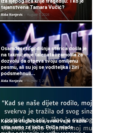
iza lijepog lica krije tragediju: Tko je
tajanstvena Tamara Vučić?
Aida Konjevic
-
August 7, 2026
Osamdesetogodišnja starica došla je
na takmičenje talenata i zamolila za
dozvolu da otpeva svoju omiljenu
pesmu, ali su joj se voditeljka i žiri
podsmehnuli...
Aida Konjevic
-
August 7, 2026
Kada je stigla beba, svekrva je tražila
sina samo za sebe: Priča mlade