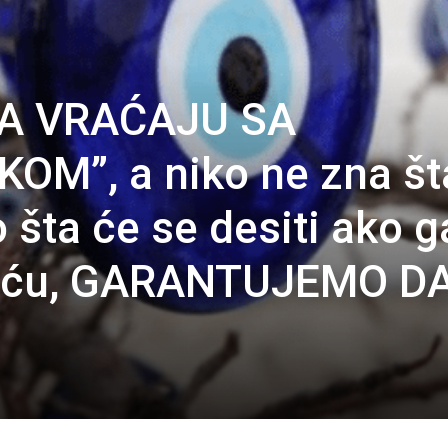
RA VRAĆAJU SA
OM”, a niko ne zna št
 šta će se desiti ako g
kuću, GARANTUJEMO D