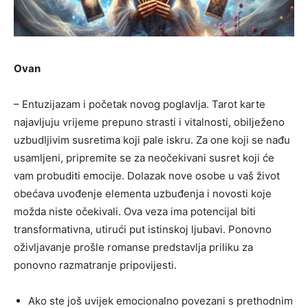
Ovan
– Entuzijazam i početak novog poglavlja. Tarot karte
najavljuju vrijeme prepuno strasti i vitalnosti, obilježeno
uzbudljivim susretima koji pale iskru. Za one koji se nađu
usamljeni, pripremite se za neočekivani susret koji će
vam probuditi emocije. Dolazak nove osobe u vaš život
obećava uvođenje elementa uzbuđenja i novosti koje
možda niste očekivali. Ova veza ima potencijal biti
transformativna, utirući put istinskoj ljubavi. Ponovno
oživljavanje prošle romanse predstavlja priliku za
ponovno razmatranje pripovijesti.
Ako ste još uvijek emocionalno povezani s prethodnim