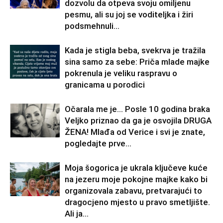
dozvolu da otpeva svoju omiljenu
pesmu, ali su joj se voditeljka i žiri
podsmehnuli...
Kada je stigla beba, svekrva je tražila
sina samo za sebe: Priča mlade majke
pokrenula je veliku raspravu o
granicama u porodici
Očarala me je… Posle 10 godina braka
Veljko priznao da ga je osvojila DRUGA
ŽENA! Mlađa od Verice i svi je znate,
pogledajte prve...
Moja šogorica je ukrala ključeve kuće
na jezeru moje pokojne majke kako bi
organizovala zabavu, pretvarajući to
dragocjeno mjesto u pravo smetljište.
Ali ja...