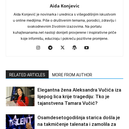
Aida Konjevic
Aida Konjević je novinarka i urednica s višegodišnjim iskustvom
u online medijima. Piše o društvenim temama, porodici, zdravlju i
svakodnevnim životnim izazovima. Na portalu
kuhajtesanama.net nastoji donijeti provjerene i inspirativne priče
koje informišu, educiraju i pokreću pozitivne promjene.
RELATED ARTICLES
MORE FROM AUTHOR
Elegantna žena Aleksandra Vučića iza
lijepog lica krije tragediju: Tko je
tajanstvena Tamara Vučić?
Osamdesetogodišnja starica došla je
na takmičenje talenata i zamolila za