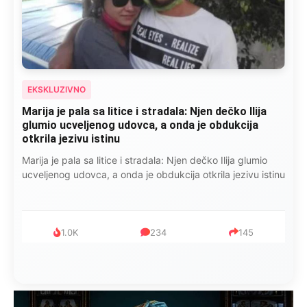
EKSKLUZIVNO
Marija je pala sa litice i stradala: Njen dečko Ilija
glumio ucveljenog udovca, a onda je obdukcija
otkrila jezivu istinu
Marija je pala sa litice i stradala: Njen dečko Ilija glumio
ucveljenog udovca, a onda je obdukcija otkrila jezivu istinu
1.0K
234
145