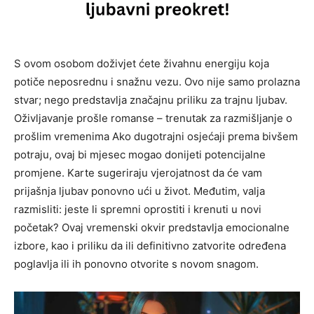
S ovom osobom doživjet ćete živahnu energiju koja
potiče neposrednu i snažnu vezu. Ovo nije samo prolazna
stvar; nego predstavlja značajnu priliku za trajnu ljubav.
Oživljavanje prošle romanse – trenutak za razmišljanje o
prošlim vremenima Ako dugotrajni osjećaji prema bivšem
potraju, ovaj bi mjesec mogao donijeti potencijalne
promjene. Karte sugeriraju vjerojatnost da će vam
prijašnja ljubav ponovno ući u život. Međutim, valja
razmisliti: jeste li spremni oprostiti i krenuti u novi
početak? Ovaj vremenski okvir predstavlja emocionalne
izbore, kao i priliku da ili definitivno zatvorite određena
poglavlja ili ih ponovno otvorite s novom snagom.