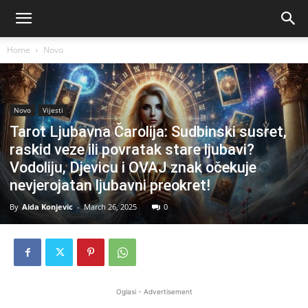
Home
Novo
Novo
Vijesti
Tarot Ljubavna Čarolija: Sudbinski susret,
raskid veze ili povratak stare ljubavi?
Vodoliju, Djevicu i OVAJ znak očekuje
nevjerojatan ljubavni preokret!
By
Aida Konjevic
-
March 26, 2025
0
Oglasi - Advertisement