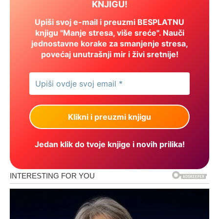
KNJIGU!
Upiši svoj e-mail i preuzmi BESPLATNU
knjigu "Manje stresa, više sreće". Nauči
jednostavne korake za smanjenje stresa,
povećaj unutrašnji mir i živi sretnije!
Jedan klik do tvoje knjige i novih prilika!