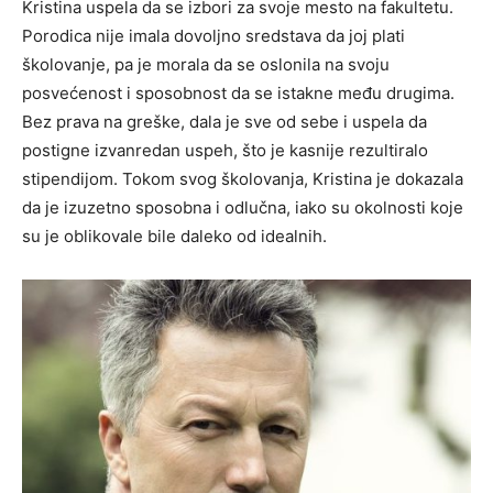
Kristina uspela da se izbori za svoje mesto na fakultetu.
Porodica nije imala dovoljno sredstava da joj plati
školovanje, pa je morala da se oslonila na svoju
posvećenost i sposobnost da se istakne među drugima.
Bez prava na greške, dala je sve od sebe i uspela da
postigne izvanredan uspeh, što je kasnije rezultiralo
stipendijom. Tokom svog školovanja, Kristina je dokazala
da je izuzetno sposobna i odlučna, iako su okolnosti koje
su je oblikovale bile daleko od idealnih.