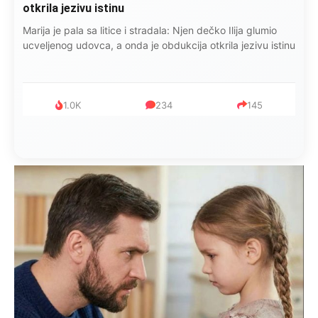
otkrila jezivu istinu
Marija je pala sa litice i stradala: Njen dečko Ilija glumio
ucveljenog udovca, a onda je obdukcija otkrila jezivu istinu
1.0K
234
145