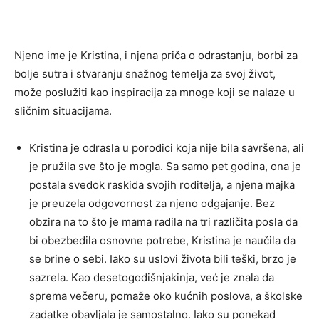
Njeno ime je Kristina, i njena priča o odrastanju, borbi za
bolje sutra i stvaranju snažnog temelja za svoj život,
može poslužiti kao inspiracija za mnoge koji se nalaze u
sličnim situacijama.
Kristina je odrasla u porodici koja nije bila savršena, ali
je pružila sve što je mogla. Sa samo pet godina, ona je
postala svedok raskida svojih roditelja, a njena majka
je preuzela odgovornost za njeno odgajanje. Bez
obzira na to što je mama radila na tri različita posla da
bi obezbedila osnovne potrebe, Kristina je naučila da
se brine o sebi. Iako su uslovi života bili teški, brzo je
sazrela. Kao desetogodišnjakinja, već je znala da
sprema večeru, pomaže oko kućnih poslova, a školske
zadatke obavljala je samostalno. Iako su ponekad