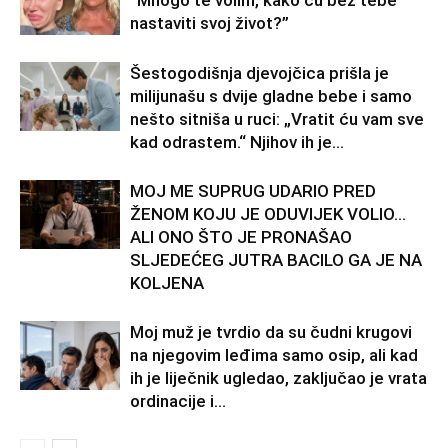
“Mnogo te volim, kako cu bez tebe
nastaviti svoj život?”
Šestogodišnja djevojčica prišla je
milijunašu s dvije gladne bebe i samo
nešto sitniša u ruci: „Vratit ću vam sve
kad odrastem.“ Njihov ih je...
MOJ ME SUPRUG UDARIO PRED
ŽENOM KOJU JE ODUVIJEK VOLIO…
ALI ONO ŠTO JE PRONAŠAO
SLJEDEĆEG JUTRA BACILO GA JE NA
KOLJENA
Moj muž je tvrdio da su čudni krugovi
na njegovim leđima samo osip, ali kad
ih je liječnik ugledao, zaključao je vrata
ordinacije i...