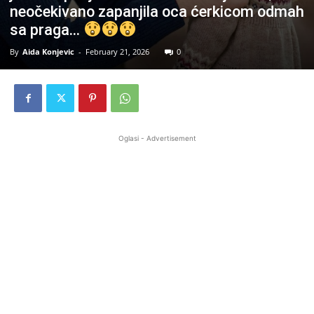
neočekivano zapanjila oca ćerkicom odmah
sa praga…
By
Aida Konjevic
-
February 21, 2026
0
Oglasi - Advertisement