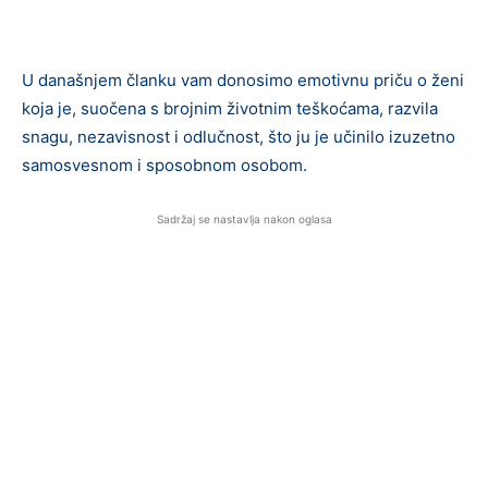
U današnjem članku vam donosimo emotivnu priču o ženi
koja je, suočena s brojnim životnim teškoćama, razvila
snagu, nezavisnost i odlučnost, što ju je učinilo izuzetno
samosvesnom i sposobnom osobom.
Sadržaj se nastavlja nakon oglasa