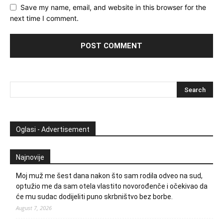
Save my name, email, and website in this browser for the
next time I comment.
Oglasi - Advertisement
Najnovije
Moj muž me šest dana nakon što sam rodila odveo na sud,
optužio me da sam otela vlastito novorođenče i očekivao da
će mu sudac dodijeliti puno skrbništvo bez borbe.
August 7, 2026