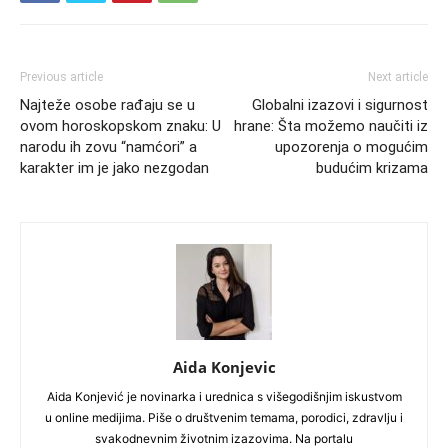
Previous article
Next article
Najteže osobe rađaju se u
Globalni izazovi i sigurnost
ovom horoskopskom znaku: U
hrane: Šta možemo naučiti iz
narodu ih zovu “namćori” a
upozorenja o mogućim
karakter im je jako nezgodan
budućim krizama
Aida Konjevic
Aida Konjević je novinarka i urednica s višegodišnjim iskustvom
u online medijima. Piše o društvenim temama, porodici, zdravlju i
svakodnevnim životnim izazovima. Na portalu