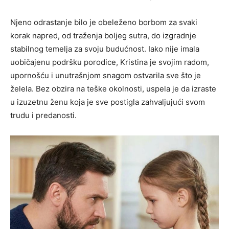
Njeno odrastanje bilo je obeleženo borbom za svaki
korak napred, od traženja boljeg sutra, do izgradnje
stabilnog temelja za svoju budućnost. Iako nije imala
uobičajenu podršku porodice, Kristina je svojim radom,
upornošću i unutrašnjom snagom ostvarila sve što je
želela. Bez obzira na teške okolnosti, uspela je da izraste
u izuzetnu ženu koja je sve postigla zahvaljujući svom
trudu i predanosti.