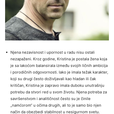
Njena nezavisnost i upornost u radu nisu ostali
nezapaženi. Kroz godine, Kristina je postala žena koja
je sa lakoćom balansirala između svojih ličnih ambicija
i porodičnih odgovornosti. Iako je imala težak karakter,
koji su drugi često doživljavali kao hladan ili čak
kritičan, Kristina je zapravo imala duboku unutrašnju
potrebu da stvori red u svom životu. Njena potreba za
savršenstvom i analitičnost često su je činile
„namćorom“ u očima drugih, ali to je samo bio njen
način da obezbedi stabilnost u nesigurnom svetu.