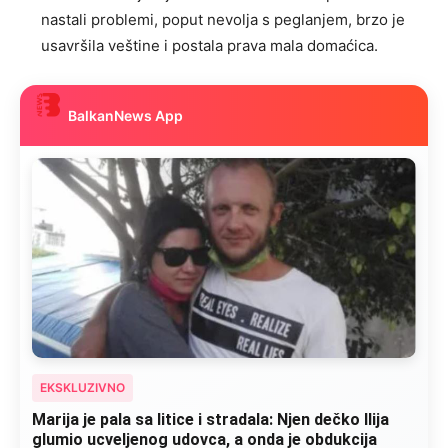
nastali problemi, poput nevolja s peglanjem, brzo je
usavršila veštine i postala prava mala domaćica.
BalkanNews App
EKSKLUZIVNO
Marija je pala sa litice i stradala: Njen dečko Ilija
glumio ucveljenog udovca, a onda je obdukcija