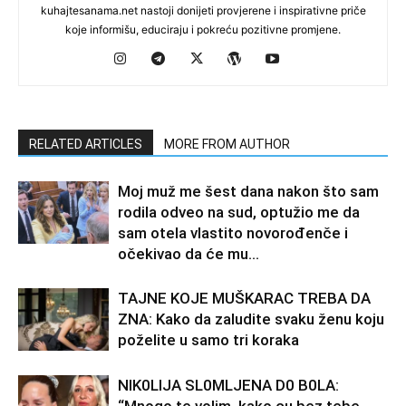
kuhajtesanama.net nastoji donijeti provjerene i inspirativne priče
koje informišu, educiraju i pokreću pozitivne promjene.
RELATED ARTICLES
MORE FROM AUTHOR
Moj muž me šest dana nakon što sam
rodila odveo na sud, optužio me da
sam otela vlastito novorođenče i
očekivao da će mu...
TAJNE KOJE MUŠKARAC TREBA DA
ZNA: Kako da zaludite svaku ženu koju
poželite u samo tri koraka
NlK0LlJA SL0MLJENA D0 B0LA: