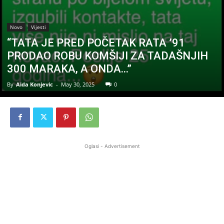
Novo
Vijesti
“TATA JE PRED POČETAK RATA ’91
PRODAO ROBU KOMŠIJI ZA TADAŠNJIH
300 MARAKA, A ONDA…”
By
Aida Konjevic
-
May 30, 2025
0
Oglasi - Advertisement