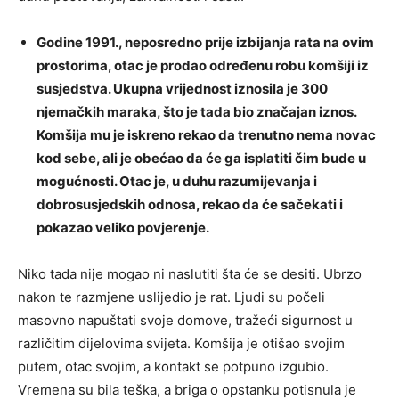
Godine 1991., neposredno prije izbijanja rata na ovim
prostorima, otac je prodao određenu robu komšiji iz
susjedstva. Ukupna vrijednost iznosila je 300
njemačkih maraka, što je tada bio značajan iznos.
Komšija mu je iskreno rekao da trenutno nema novac
kod sebe, ali je obećao da će ga isplatiti čim bude u
mogućnosti. Otac je, u duhu razumijevanja i
dobrosusjedskih odnosa, rekao da će sačekati i
pokazao veliko povjerenje.
Niko tada nije mogao ni naslutiti šta će se desiti. Ubrzo
nakon te razmjene uslijedio je rat. Ljudi su počeli
masovno napuštati svoje domove, tražeći sigurnost u
različitim dijelovima svijeta. Komšija je otišao svojim
putem, otac svojim, a kontakt se potpuno izgubio.
Vremena su bila teška, a briga o opstanku potisnula je