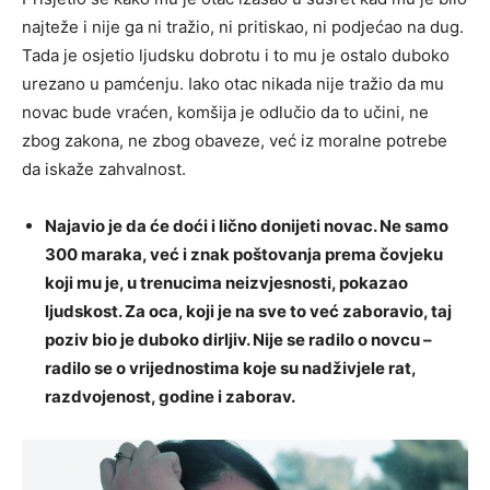
najteže i nije ga ni tražio, ni pritiskao, ni podjećao na dug.
Tada je osjetio ljudsku dobrotu i to mu je ostalo duboko
urezano u pamćenju. Iako otac nikada nije tražio da mu
novac bude vraćen, komšija je odlučio da to učini, ne
zbog zakona, ne zbog obaveze, već iz moralne potrebe
da iskaže zahvalnost.
Najavio je da će doći i lično donijeti novac. Ne samo
300 maraka, već i znak poštovanja prema čovjeku
koji mu je, u trenucima neizvjesnosti, pokazao
ljudskost. Za oca, koji je na sve to već zaboravio, taj
poziv bio je duboko dirljiv. Nije se radilo o novcu –
radilo se o vrijednostima koje su nadživjele rat,
razdvojenost, godine i zaborav.