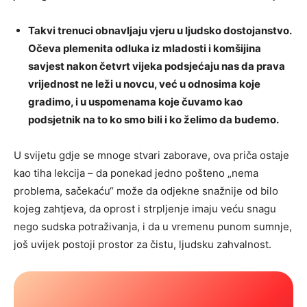
Takvi trenuci obnavljaju vjeru u ljudsko dostojanstvo.
Očeva plemenita odluka iz mladosti i komšijina
savjest nakon četvrt vijeka podsjećaju nas da prava
vrijednost ne leži u novcu, već u odnosima koje
gradimo, i u uspomenama koje čuvamo kao
podsjetnik na to ko smo bili i ko želimo da budemo.
U svijetu gdje se mnoge stvari zaborave, ova priča ostaje
kao tiha lekcija – da ponekad jedno pošteno „nema
problema, sačekaću“ može da odjekne snažnije od bilo
kojeg zahtjeva, da oprost i strpljenje imaju veću snagu
nego sudska potraživanja, i da u vremenu punom sumnje,
još uvijek postoji prostor za čistu, ljudsku zahvalnost.