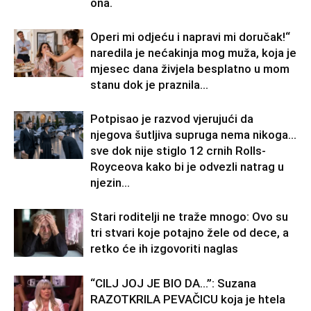
ona.
Operi mi odjeću i napravi mi doručak!“
naredila je nećakinja mog muža, koja je
mjesec dana živjela besplatno u mom
stanu dok je praznila...
Potpisao je razvod vjerujući da
njegova šutljiva supruga nema nikoga…
sve dok nije stiglo 12 crnih Rolls-
Royceova kako bi je odvezli natrag u
njezin...
Stari roditelji ne traže mnogo: Ovo su
tri stvari koje potajno žele od dece, a
retko će ih izgovoriti naglas
“CILJ JOJ JE BIO DA…”: Suzana
RAZOTKRILA PEVAČICU koja je htela