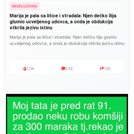
EKSKLUZIVNO
Marija je pala sa litice i stradala: Njen dečko Ilija
glumio ucveljenog udovca, a onda je obdukcija
otkrila jezivu istinu
Marija je pala sa litice i stradala: Njen dečko Ilija glumio
ucveljenog udovca, a onda je obdukcija otkrila jezivu istinu
1.0K
234
145