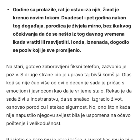
Godine su prolazile, rat je ostao iza njih, život je
krenuo novim tokom. Dvadeset i pet godina nakon
tog događaja, porodica je živjela mirno, bez ikakvog
očekivanja da će se nešto iz tog davnog vremena
ikada vratiti ili rasvijetliti. I onda, iznenada, dogodio
se poziv koji je sve promijenio.
Na stari, gotovo zaboravljeni fiksni telefon, zazvonio je
poziv. S druge strane bio je upravo taj bivši komšija. Glas
koji se nije čuo više od dvije decenije sada je pričao s
emocijom i jasnoćom kao da je vrijeme stalo. Rekao je da
sada živi u inostranstvu, da se snašao, izgradio život,
osnovao porodicu i stekao sigurnost. No, ono što nikada
nije napustilo njegovu svijest bila je uspomena na očevo
poštenje i velikodušnost.
Prisjetio se kako mu je otac izašao u susret kad mu je bilo