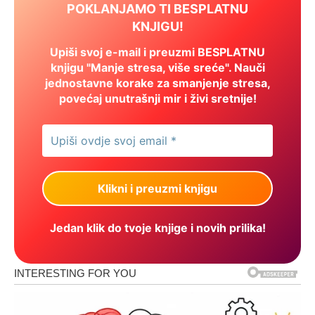
POKLANJAMO TI BESPLATNU
KNJIGU!
Upiši svoj e-mail i preuzmi BESPLATNU
knjigu "Manje stresa, više sreće". Nauči
jednostavne korake za smanjenje stresa,
povećaj unutrašnji mir i živi sretnije!
Jedan klik do tvoje knjige i novih prilika!