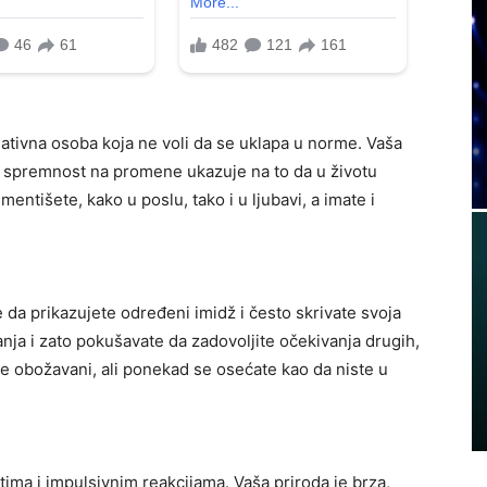
reativna osoba koja ne voli da se uklapa u norme. Vaša
ša spremnost na promene ukazuje na to da u životu
mentišete, kako u poslu, tako i u ljubavi, a imate i
te da prikazujete određeni imidž i često skrivate svoja
nja i zato pokušavate da zadovoljite očekivanja drugih,
te obožavani, ali ponekad se osećate kao da niste u
tima i impulsivnim reakcijama. Vaša priroda je brza,