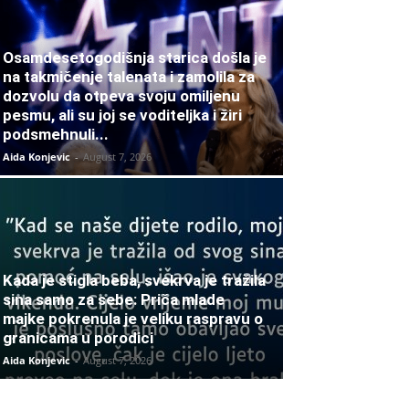
Osamdesetogodišnja starica došla je
na takmičenje talenata i zamolila za
dozvolu da otpeva svoju omiljenu
pesmu, ali su joj se voditeljka i žiri
podsmehnuli...
Aida Konjevic
-
August 7, 2026
Kada je stigla beba, svekrva je tražila
sina samo za sebe: Priča mlade
majke pokrenula je veliku raspravu o
granicama u porodici
Aida Konjevic
-
August 7, 2026