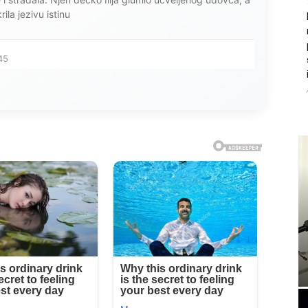
ila jezivu istinu
45