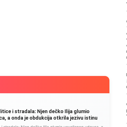
litice i stradala: Njen dečko Ilija glumio
, a onda je obdukcija otkrila jezivu istinu
ce i stradala: Njen dečko Ilija glumio ucveljenog udovca, a