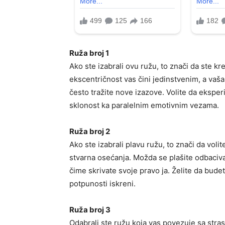
Ruža broj 1
Ako ste izabrali ovu ružu, to znači da ste k
ekscentričnost vas čini jedinstvenim, a va
često tražite nove izazove. Volite da eksperi
sklonost ka paralelnim emotivnim vezama.
Ruža broj 2
Ako ste izabrali plavu ružu, to znači da voli
stvarna osećanja. Možda se plašite odbaciva
čime skrivate svoje pravo ja. Želite da bude
potpunosti iskreni.
Ruža broj 3
Odabrali ste ružu koja vas povezuje sa stras