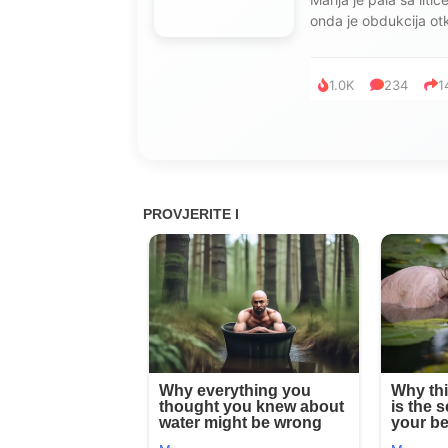
onda je obdukcija otkr
1.0K
234
1