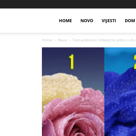
HOME
NOVO
VIJESTI
DOM 
Home
Novo
Test podsvesti: Odaberite jednu ružu i 