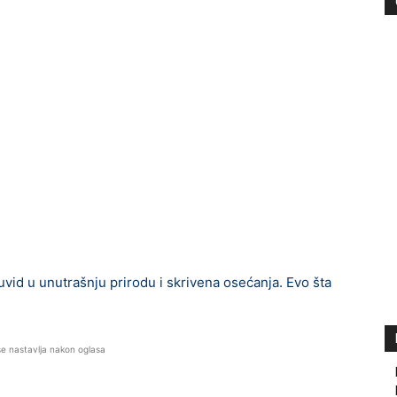
 uvid u unutrašnju prirodu i skrivena osećanja. Evo šta
se nastavlja nakon oglasa