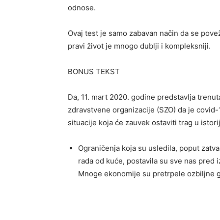
odnose.
Ovaj test je samo zabavan način da se pov
pravi život je mnogo dublji i kompleksniji.
BONUS TEKST
Da, 11. mart 2020. godine predstavlja trenu
zdravstvene organizacije (SZO) da je covid-1
situacije koja će zauvek ostaviti trag u istorij
Ograničenja koja su usledila, poput zatvar
rada od kuće, postavila su sve nas pred 
Mnoge ekonomije su pretrpele ozbiljne g