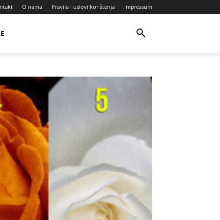
ntakt
O nama
Pravila i uslovi korištenja
Impressum
JE