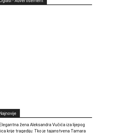
Oglasi - Advertisement
Najnovije
Elegantna žena Aleksandra Vučića iza lijepog
lica krije tragediju: Tko je tajanstvena Tamara