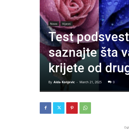
Novo
Vijesti
Test podsvesti
saznajte šta v
krijete od dru
By
Aida Konjevic
-
March 21, 2025
0
Ogl