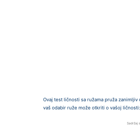
Ovaj test ličnosti sa ružama pruža zanimljiv
vaš odabir ruže može otkriti o vašoj ličnosti:
Sadržaj 