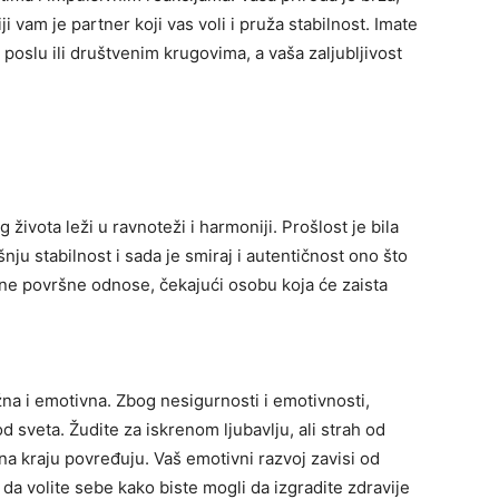
 vam je partner koji vas voli i pruža stabilnost. Imate
u poslu ili društvenim krugovima, a vaša zaljubljivost
 života leži u ravnoteži i harmoniji. Prošlost je bila
nju stabilnost i sada je smiraj i autentičnost ono što
a ne površne odnose, čekajući osobu koja će zaista
ežna i emotivna. Zbog nesigurnosti i emotivnosti,
d sveta. Žudite za iskrenom ljubavlju, ali strah od
a kraju povređuju. Vaš emotivni razvoj zavisi od
da volite sebe kako biste mogli da izgradite zdravije