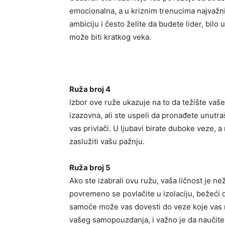
emocionalna, a u kriznim trenucima najvažniji
ambiciju i često želite da budete lider, bilo 
može biti kratkog veka.
Ruža broj 4
Izbor ove ruže ukazuje na to da težište vašeg
izazovna, ali ste uspeli da pronađete unutraš
vas privlači. U ljubavi birate duboke veze, 
zaslužiti vašu pažnju.
Ruža broj 5
Ako ste izabrali ovu ružu, vaša ličnost je n
povremeno se povlačite u izolaciju, bežeći o
samoće može vas dovesti do veze koje vas n
vašeg samopouzdanja, i važno je da naučite 