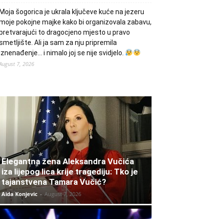
Moja šogorica je ukrala ključeve kuće na jezeru
moje pokojne majke kako bi organizovala zabavu,
pretvarajući to dragocjeno mjesto u pravo
smetljište. Ali ja sam za nju pripremila
iznenađenje… i nimalo joj se nije svidjelo.
August 7, 2026
Elegantna žena Aleksandra Vučića
iza lijepog lica krije tragediju: Tko je
tajanstvena Tamara Vučić?
Aida Konjevic
-
August 7, 2026