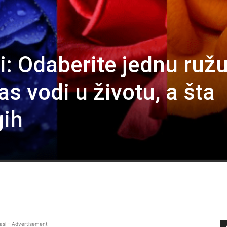
: Odaberite jednu ružu
as vodi u životu, a šta
gih
asi - Advertisement