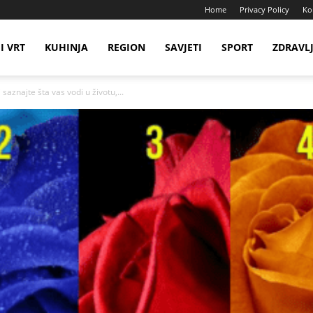
Home
Privacy Policy
Ko
I VRT
KUHINJA
REGION
SAVJETI
SPORT
ZDRAVL
saznajte šta vas vodi u životu,...