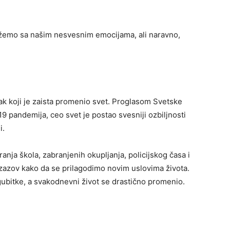
ežemo sa našim nesvesnim emocijama, ali naravno,
tak koji je zaista promenio svet. Proglasom Svetske
9 pandemija, ceo svet je postao svesniji ozbiljnosti
i.
anja škola, zabranjenih okupljanja, policijskog časa i
izazov kako da se prilagodimo novim uslovima života.
ubitke, a svakodnevni život se drastično promenio.