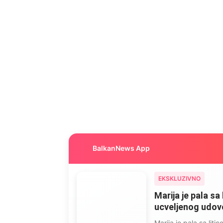
BalkanNews App
EKSKLUZIVNO
Marija je pala sa 
ucveljenog udovca
Marija je pala sa liti