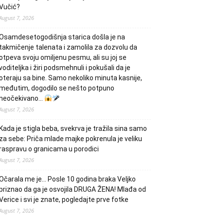
Vučić?
August 7, 2026
Osamdesetogodišnja starica došla je na
takmičenje talenata i zamolila za dozvolu da
otpeva svoju omiljenu pesmu, ali su joj se
voditeljka i žiri podsmehnuli i pokušali da je
oteraju sa bine. Samo nekoliko minuta kasnije,
međutim, dogodilo se nešto potpuno
neočekivano…
August 7, 2026
Kada je stigla beba, svekrva je tražila sina samo
za sebe: Priča mlade majke pokrenula je veliku
raspravu o granicama u porodici
August 7, 2026
Očarala me je… Posle 10 godina braka Veljko
priznao da ga je osvojila DRUGA ŽENA! Mlađa od
Verice i svi je znate, pogledajte prve fotke
August 7, 2026