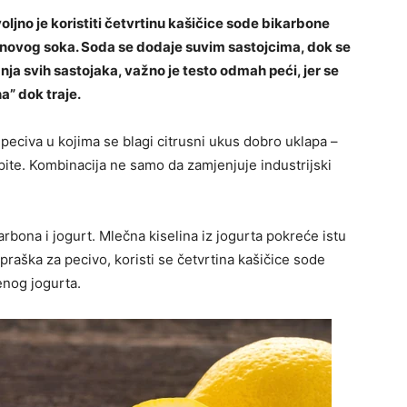
ljno je koristiti četvrtinu kašičice sode bikarbone
unovog soka. Soda se dodaje suvim sastojcima, dok se
ja svih sastojaka, važno je testo odmah peći, jer se
a” dok traje.
peciva u kojima se blagi citrusni ukus dobro uklapa –
i pite. Kombinacija ne samo da zamjenjuje industrijski
rbona i jogurt. Mlečna kiselina iz jogurta pokreće istu
 praška za pecivo, koristi se četvrtina kašičice sode
enog jogurta.