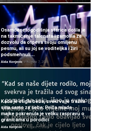
Osamdesetogodišnja starica došla je
na takmičenje talenata i zamolila za
dozvolu da otpeva svoju omiljenu
pesmu, ali su joj se voditeljka i žiri
podsmehnuli...
Aida Konjevic
-
August 7, 2026
Kada je stigla beba, svekrva je tražila
sina samo za sebe: Priča mlade
majke pokrenula je veliku raspravu o
granicama u porodici
Aida Konjevic
-
August 7, 2026