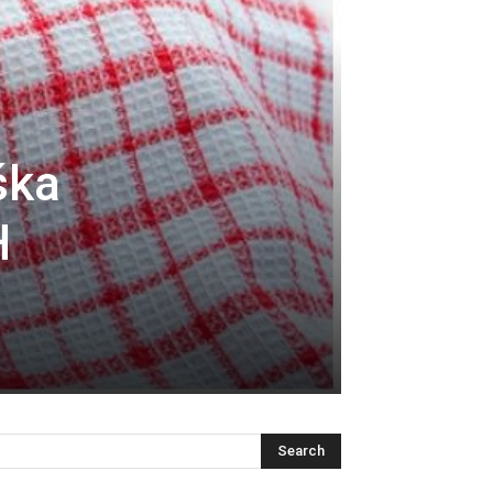
ška
H