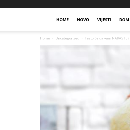
HOME
NOVO
VIJESTI
DOM 
Home
Uncategorized
Testo će da vam NARASTE i 