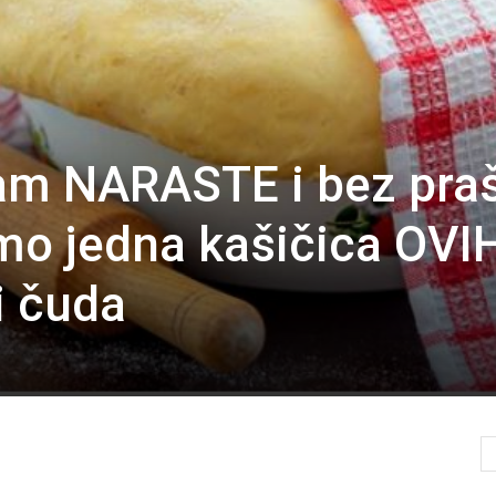
vam NARASTE i bez pra
mo jedna kašičica OVI
i čuda