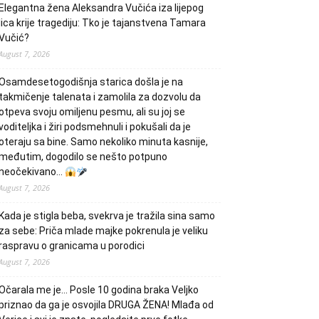
Elegantna žena Aleksandra Vučića iza lijepog
lica krije tragediju: Tko je tajanstvena Tamara
Vučić?
August 7, 2026
Osamdesetogodišnja starica došla je na
takmičenje talenata i zamolila za dozvolu da
otpeva svoju omiljenu pesmu, ali su joj se
voditeljka i žiri podsmehnuli i pokušali da je
oteraju sa bine. Samo nekoliko minuta kasnije,
međutim, dogodilo se nešto potpuno
neočekivano…
August 7, 2026
Kada je stigla beba, svekrva je tražila sina samo
za sebe: Priča mlade majke pokrenula je veliku
raspravu o granicama u porodici
August 7, 2026
Očarala me je… Posle 10 godina braka Veljko
priznao da ga je osvojila DRUGA ŽENA! Mlađa od