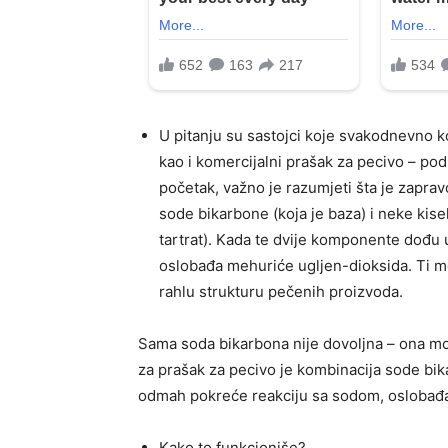
U pitanju su sastojci koje svakodnevno ko
kao i komercijalni prašak za pecivo – pod
početak, važno je razumjeti šta je zapra
sode bikarbone (koja je baza) i neke kise
tartrat). Kada te dvije komponente dođu 
oslobađa mehuriće ugljen-dioksida. Ti me
rahlu strukturu pečenih proizvoda.
Sama soda bikarbona nije dovoljna – ona mo
za prašak za pecivo je kombinacija sode bik
odmah pokreće reakciju sa sodom, oslobađaj
Kako to funkcioniše?