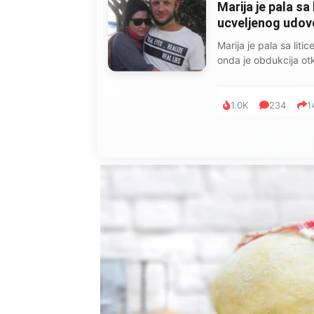
Marija je pala sa 
ucveljenog udovca
Marija je pala sa liti
onda je obdukcija otkr
1.0K
234
1