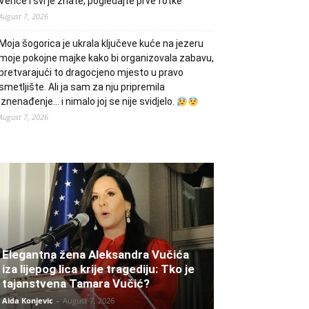
Verice i svi je znate, pogledajte prve fotke
August 7, 2026
Moja šogorica je ukrala ključeve kuće na jezeru
moje pokojne majke kako bi organizovala zabavu,
pretvarajući to dragocjeno mjesto u pravo
smetljište. Ali ja sam za nju pripremila
iznenađenje… i nimalo joj se nije svidjelo.
August 7, 2026
Elegantna žena Aleksandra Vučića
iza lijepog lica krije tragediju: Tko je
tajanstvena Tamara Vučić?
Aida Konjevic
-
August 7, 2026