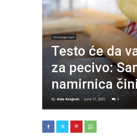
Uncategorized
Testo će da 
za pecivo: Sa
namirnica čin
By
Aida Konjevic
-
June 17, 2025
0