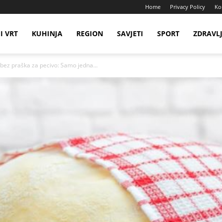
Home
Privacy Policy
Ko
I VRT
KUHINJA
REGION
SAVJETI
SPORT
ZDRAVL
bez praška za pecivo: Samo jedna...