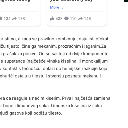
ristimo, a kada se pravilno kombinuju, daju isti efekat
ižu tijesto, čine ga mekanim, prozračnim i laganim.Za
vo prašak za pecivo. On se sastoji od dvije komponente:
le supstance (najčešće vinska kiselina ili monokalijum
u kontakt s tečnošću, dolazi do hemijske reakcije koja
hurići ostaju u tijestu i stvaraju poznatu mekanu i
ra da reaguje s nečim kiselim. Prva i najčešća zamjena
arbone i limunovog soka. Limunska kiselina iz soka
ući gasove koji podižu tijesto.