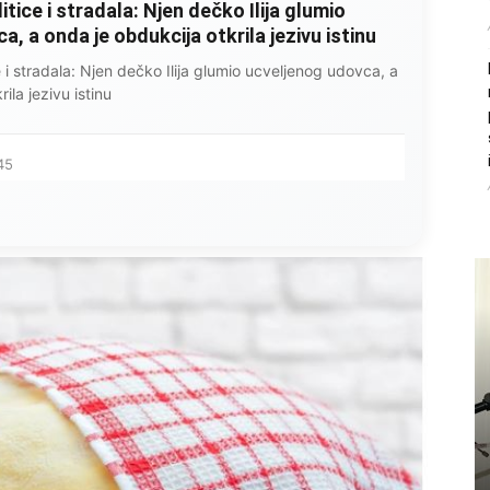
litice i stradala: Njen dečko Ilija glumio
, a onda je obdukcija otkrila jezivu istinu
ce i stradala: Njen dečko Ilija glumio ucveljenog udovca, a
ila jezivu istinu
45