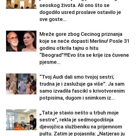
seoskog života. Ali ono što se
dogodilo usred proslave ostavilo je
sve goste...
Mreže gore zbog Cecinog priznanja
koje se neće dopasti Merlinu! Posle 31
godinu otkrila tajnu o hitu
“Beograd”!!!Evo šta se krije iza čuvene
pjesme...
“Tvoj Audi dali smo tvojoj sestri;
trudna je i zaslužuje ga više”. Ja sam
samo izvadila fascikl s krivotvorenim
potpisima, dugom i snimkom iz...
„Tata je stavio nešto u trbuh moje
sestre”, rekla je sedmogodišnja
djevojčica službeniku na prijemnom
pultu. Zatim je pojasnila: „Natjerao ju