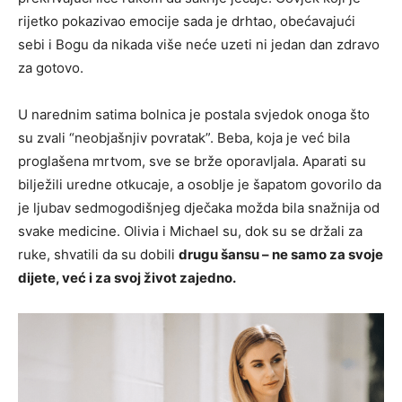
rijetko pokazivao emocije sada je drhtao, obećavajući
sebi i Bogu da nikada više neće uzeti ni jedan dan zdravo
za gotovo.
U narednim satima bolnica je postala svjedok onoga što
su zvali “neobjašnjiv povratak”. Beba, koja je već bila
proglašena mrtvom, sve se brže oporavljala. Aparati su
bilježili uredne otkucaje, a osoblje je šapatom govorilo da
je ljubav sedmogodišnjeg dječaka možda bila snažnija od
svake medicine. Olivia i Michael su, dok su se držali za
ruke, shvatili da su dobili
drugu šansu – ne samo za svoje
dijete, već i za svoj život zajedno.