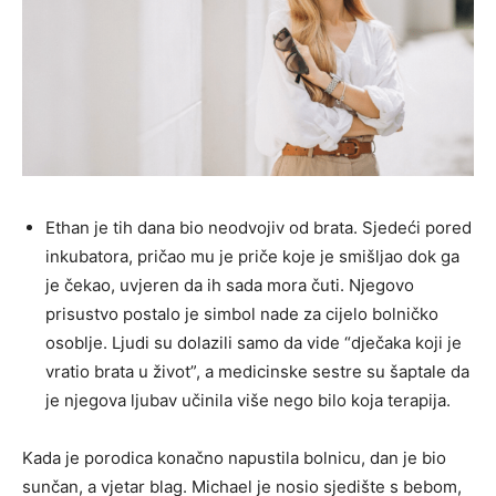
Ethan je tih dana bio neodvojiv od brata. Sjedeći pored
inkubatora, pričao mu je priče koje je smišljao dok ga
je čekao, uvjeren da ih sada mora čuti. Njegovo
prisustvo postalo je simbol nade za cijelo bolničko
osoblje. Ljudi su dolazili samo da vide “dječaka koji je
vratio brata u život”, a medicinske sestre su šaptale da
je njegova ljubav učinila više nego bilo koja terapija.
Kada je porodica konačno napustila bolnicu, dan je bio
sunčan, a vjetar blag. Michael je nosio sjedište s bebom,