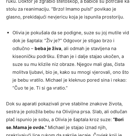
ruku. Doktor je zgrabio stetoskop, a babice su potrčale ka
stolu za reanimaciju. “Brzo! Imamo puls!” povikao je
glasno, prekidajući nevjericu koja je ispunila prostoriju.
Olivia je pokušala da se podigne, suze su joj mutile vid
dok je šaptala: “Živ je?” Odgovor je stigao brzo i
odlučno –
beba je živa
, ali odmah je stavljena na
kiseoničku podršku. Ethan je i dalje stajao ukočen, a
suze su mu klizile niz obraze. Njegov mali glas, čista
molitva ljubavi, bio je, kako su mnogi vjerovali, ono što
je bebu vratilo. Michael je kleknuo pored sina i rekao:
“Čuo te je. Ti si ga vratio.”
Dok su aparati pokazivali prve stabilne znakove života,
sestra je položila bebu na Olivijina prsa. Slab, ali odlučan
plač ispunio je sobu, a Olivia je šaptala kroz suze:
“Bori
se. Mama je ovde.”
Michael je stajao iznad njih,
prekrivajući lice rukom da sakrije jecaje. Čovjek koji je