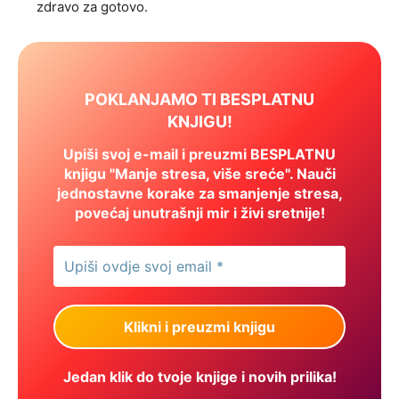
zdravo za gotovo.
POKLANJAMO TI BESPLATNU
KNJIGU!
Upiši svoj e-mail i preuzmi BESPLATNU
knjigu "Manje stresa, više sreće". Nauči
jednostavne korake za smanjenje stresa,
povećaj unutrašnji mir i živi sretnije!
Jedan klik do tvoje knjige i novih prilika!