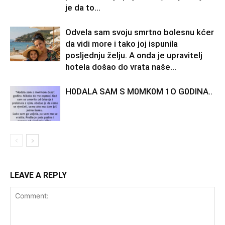
je da to...
Odvela sam svoju smrtno bolesnu kćer
da vidi more i tako joj ispunila
posljednju želju. A onda je upravitelj
hotela došao do vrata naše...
H0DALA SAM S M0MK0M 1O G0DINA..
LEAVE A REPLY