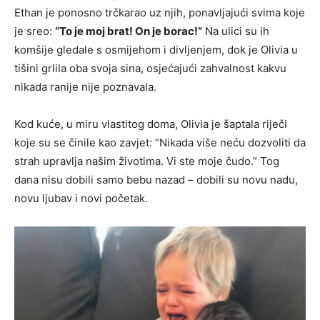
Ethan je ponosno trčkarao uz njih, ponavljajući svima koje
je sreo:
“To je moj brat! On je borac!”
Na ulici su ih
komšije gledale s osmijehom i divljenjem, dok je Olivia u
tišini grlila oba svoja sina, osjećajući zahvalnost kakvu
nikada ranije nije poznavala.
Kod kuće, u miru vlastitog doma, Olivia je šaptala riječi
koje su se činile kao zavjet: “Nikada više neću dozvoliti da
strah upravlja našim životima. Vi ste moje čudo.” Tog
dana nisu dobili samo bebu nazad – dobili su novu nadu,
novu ljubav i novi početak.