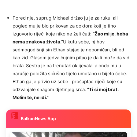
Pored nje, suprug Michael držao ju je za ruku, ali
pogled mu je bio prikovan za doktora koji je tiho
izgovorio riječi koje niko ne želi čuti:
“Žao mi je, beba
nema znakova života.”
U kutu sobe, njihov
sedmogodišnji sin Ethan stajao je nepomičan, blijed
kao zid. Glasom jedva čujnim pitao je da li može da vidi
brata. Sestra je na trenutak oklijevala, a onda mu u
naručje položila sićušno tijelo umotano u bijelo ćebe.
Ethan ga je privio uz sebe i prošaptao riječi koje su
odzvanjale snagom djetinjeg srca:
“Ti si moj brat.
Molim te, ne idi.”
BalkanNews App