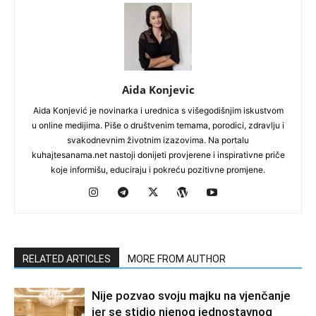
Aida Konjevic
Aida Konjević je novinarka i urednica s višegodišnjim iskustvom
u online medijima. Piše o društvenim temama, porodici, zdravlju i
svakodnevnim životnim izazovima. Na portalu
kuhajtesanama.net nastoji donijeti provjerene i inspirativne priče
koje informišu, educiraju i pokreću pozitivne promjene.
RELATED ARTICLES
MORE FROM AUTHOR
Nije pozvao svoju majku na vjenčanje
jer se stidio njenog jednostavnog