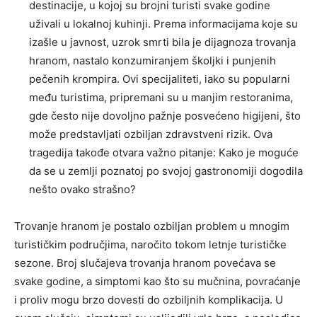
destinacije, u kojoj su brojni turisti svake godine
uživali u lokalnoj kuhinji. Prema informacijama koje su
izašle u javnost, uzrok smrti bila je dijagnoza trovanja
hranom, nastalo konzumiranjem školjki i punjenih
pečenih krompira. Ovi specijaliteti, iako su popularni
među turistima, pripremani su u manjim restoranima,
gde često nije dovoljno pažnje posvećeno higijeni, što
može predstavljati ozbiljan zdravstveni rizik. Ova
tragedija takođe otvara važno pitanje: Kako je moguće
da se u zemlji poznatoj po svojoj gastronomiji dogodila
nešto ovako strašno?
Trovanje hranom je postalo ozbiljan problem u mnogim
turističkim područjima, naročito tokom letnje turističke
sezone. Broj slučajeva trovanja hranom povećava se
svake godine, a simptomi kao što su mučnina, povraćanje
i proliv mogu brzo dovesti do ozbiljnih komplikacija. U