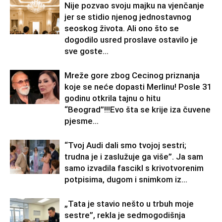
Nije pozvao svoju majku na vjenčanje
jer se stidio njenog jednostavnog
seoskog života. Ali ono što se
dogodilo usred proslave ostavilo je
sve goste...
Mreže gore zbog Cecinog priznanja
koje se neće dopasti Merlinu! Posle 31
godinu otkrila tajnu o hitu
“Beograd”!!!Evo šta se krije iza čuvene
pjesme...
“Tvoj Audi dali smo tvojoj sestri;
trudna je i zaslužuje ga više”. Ja sam
samo izvadila fascikl s krivotvorenim
potpisima, dugom i snimkom iz...
„Tata je stavio nešto u trbuh moje
sestre”, rekla je sedmogodišnja