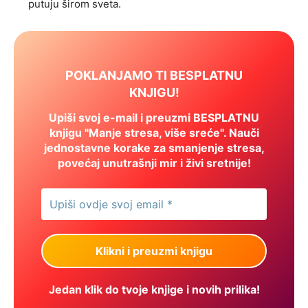
putuju širom sveta.
POKLANJAMO TI BESPLATNU
KNJIGU!
Upiši svoj e-mail i preuzmi BESPLATNU
knjigu "Manje stresa, više sreće". Nauči
jednostavne korake za smanjenje stresa,
povećaj unutrašnji mir i živi sretnije!
Jedan klik do tvoje knjige i novih prilika!