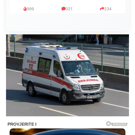
999
321
234