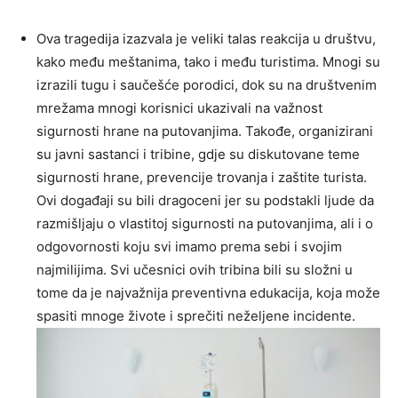
Ova tragedija izazvala je veliki talas reakcija u društvu,
kako među meštanima, tako i među turistima. Mnogi su
izrazili tugu i saučešće porodici, dok su na društvenim
mrežama mnogi korisnici ukazivali na važnost
sigurnosti hrane na putovanjima. Takođe, organizirani
su javni sastanci i tribine, gdje su diskutovane teme
sigurnosti hrane, prevencije trovanja i zaštite turista.
Ovi događaji su bili dragoceni jer su podstakli ljude da
razmišljaju o vlastitoj sigurnosti na putovanjima, ali i o
odgovornosti koju svi imamo prema sebi i svojim
najmilijima. Svi učesnici ovih tribina bili su složni u
tome da je najvažnija preventivna edukacija, koja može
spasiti mnoge živote i sprečiti neželjene incidente.