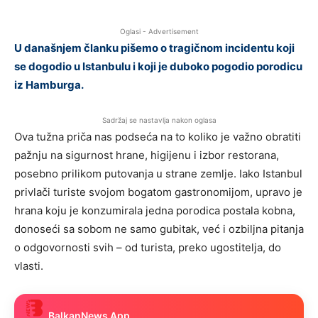
Oglasi - Advertisement
U današnjem članku pišemo o tragičnom incidentu koji
se dogodio u Istanbulu i koji je duboko pogodio porodicu
iz Hamburga.
Sadržaj se nastavlja nakon oglasa
Ova tužna priča nas podseća na to koliko je važno obratiti
pažnju na sigurnost hrane, higijenu i izbor restorana,
posebno prilikom putovanja u strane zemlje. Iako Istanbul
privlači turiste svojom bogatom gastronomijom, upravo je
hrana koju je konzumirala jedna porodica postala kobna,
donoseći sa sobom ne samo gubitak, već i ozbiljna pitanja
o odgovornosti svih – od turista, preko ugostitelja, do
vlasti.
BalkanNews App