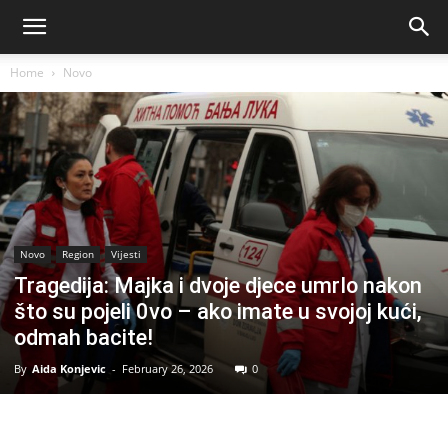
Home
Novo
Novo
Region
Vijesti
Tragedija: Majka i dvoje djece umrIo nakon
što su pojeli 0vo – ako imate u svojoj kući,
odmah bacite!
By
Aida Konjevic
-
February 26, 2026
0