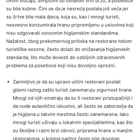
ovom slučaju, simptomi su uslijedili vrlo brzo, a posledice
su bile kobne. Čini se da je nesreća postala još veća jer
su žrtve bile mala djeca, koja su, kao i mnogi turisti,
nesvesno konzumirala hranu pripremljenu u uslovima koji
nisu odgovarali osnovnim higijenskim standardima.
Nažalost, zbog prekomernog pritiska na restorane tokom
turističke sezone, često dolazi do snižavanja higijenskih
standarda, što može dovesti do ozbiljnih zdravstvenih
problema za posetioce koji nisu dovoljno oprezni.
Zanimljivo je da su upravo ulični restorani postali
glavni razlog zašto turisti zanemaruju sigurnost hrane.
Mnogi od njih smatraju da su ti restorani pristupačniji i
da nude autentično iskustvo, ali često se zaboravlja da
je higijena u takvim mestima često zanemarena. Iako
mnogi turisti uživaju u lokalnim specijalitetima, kao što
su školjke i razni brzi obroci, priprema hrane u manjim
restoranima, u kojima nadzor često nije dovoljan,