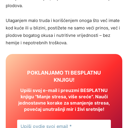
plodova.
Ulaganjem malo truda i korišćenjem onoga što već imate
kod kuće ili u blizini, postižete ne samo veći prinos, već i
plodove bogatog okusa i nutritivne vrijednosti – bez
hemije i nepotrebnih troškova.
POKLANJAMO TI BESPLATNU
KNJIGU!
Upiši svoj e-mail i preuzmi BESPLATNU
knjigu "Manje stresa, više sreće". Nauči
jednostavne korake za smanjenje stresa,
povećaj unutrašnji mir i živi sretnije!