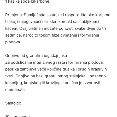
1 kašika sode bikarbone
Primjena: Pomiješajte sastojke i rasporedite oko korijena
biljke, izbjegavajući direktan kontakt sa stabljikom i
lišćem. Ovaj tretman možete ponoviti svake dvije do tri
sedmice, naročito tokom faze cvjetanja i formiranja
plodova.
Gnojivo od granuliranog stajnjaka
Za podsticanje intenzivnog rasta i formiranja plodova,
paprika zahtijeva veće količine dušika i drugih hranjivih
tvari. Gnojivo na bazi granuliranog stajnjaka – posebno
kokošjeg, konjskog ili kravljeg – odličan je izvor ovih
elemenata.
Sastojci:
10 litara vode