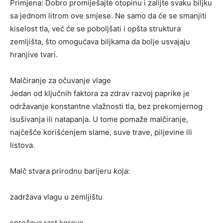
Primjena: Dobro promiješajte otopinu i zalijte svaku biljku
sa jednom litrom ove smjese. Ne samo da će se smanjiti
kiselost tla, već će se poboljšati i opšta struktura
zemljišta, što omogućava biljkama da bolje usvajaju
hranjive tvari.
Malčiranje za očuvanje vlage
Jedan od ključnih faktora za zdrav razvoj paprike je
održavanje konstantne vlažnosti tla, bez prekomjernog
isušivanja ili natapanja. U tome pomaže malčiranje,
najčešće korišćenjem slame, suve trave, piljevine ili
listova.
Malč stvara prirodnu barijeru koja:
zadržava vlagu u zemljištu
sprečava rast korova