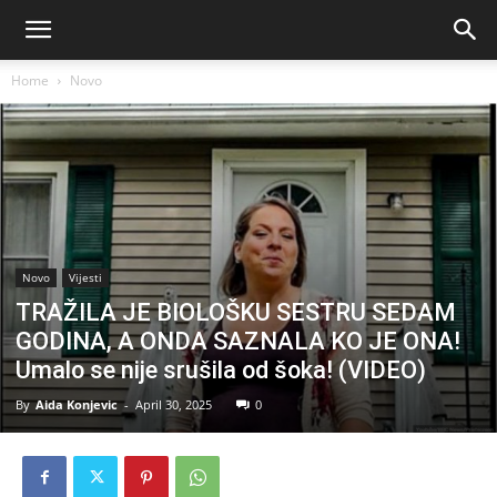
Home
Novo
Novo
Vijesti
TRAŽILA JE BIOLOŠKU SESTRU SEDAM
GODINA, A ONDA SAZNALA KO JE ONA!
Umalo se nije srušila od šoka! (VIDEO)
By
Aida Konjevic
-
April 30, 2025
0