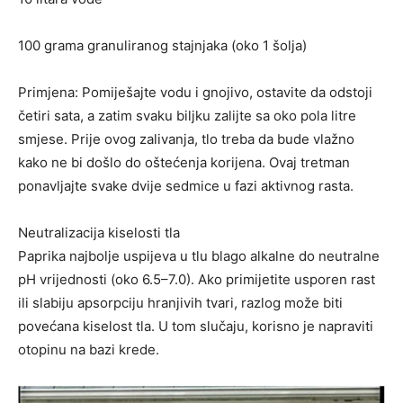
100 grama granuliranog stajnjaka (oko 1 šolja)
Primjena: Pomiješajte vodu i gnojivo, ostavite da odstoji
četiri sata, a zatim svaku biljku zalijte sa oko pola litre
smjese. Prije ovog zalivanja, tlo treba da bude vlažno
kako ne bi došlo do oštećenja korijena. Ovaj tretman
ponavljajte svake dvije sedmice u fazi aktivnog rasta.
Neutralizacija kiselosti tla
Paprika najbolje uspijeva u tlu blago alkalne do neutralne
pH vrijednosti (oko 6.5–7.0). Ako primijetite usporen rast
ili slabiju apsorpciju hranjivih tvari, razlog može biti
povećana kiselost tla. U tom slučaju, korisno je napraviti
otopinu na bazi krede.