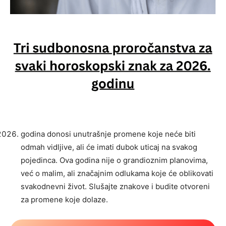
godina donosi unutrašnje promene koje neće biti
odmah vidljive, ali će imati dubok uticaj na svakog
pojedinca. Ova godina nije o grandioznim planovima,
već o malim, ali značajnim odlukama koje će oblikovati
svakodnevni život. Slušajte znakove i budite otvoreni
za promene koje dolaze.