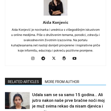
Aida Konjevic
Aida Konjević je novinarka i urednica s višegodišnjim iskustvom
u online medijima. Piše o društvenim temama, porodici, zdravlju i
svakodnevnim životnim izazovima. Na portalu
kuhajtesanama.net nastoji donijeti provjerene i inspirativne priče
koje informišu, educiraju i pokreću pozitivne promjene.
RELATED ARTICLES
MORE FROM AUTHOR
Udala sam se sa samo 15 godina… Ali
jutro nakon naše prve bračne noći moj
je muž svima rekao da nisam djevica i