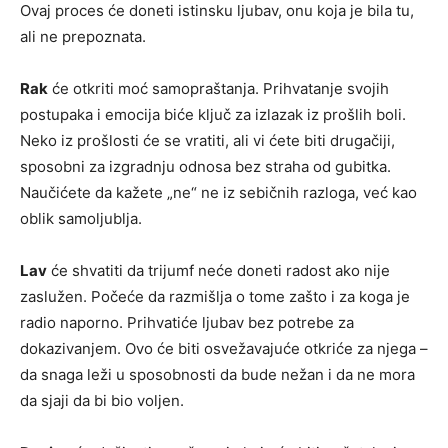
Ovaj proces će doneti istinsku ljubav, onu koja je bila tu,
ali ne prepoznata.
Rak
će otkriti moć samopraštanja. Prihvatanje svojih
postupaka i emocija biće ključ za izlazak iz prošlih boli.
Neko iz prošlosti će se vratiti, ali vi ćete biti drugačiji,
sposobni za izgradnju odnosa bez straha od gubitka.
Naučićete da kažete „ne“ ne iz sebičnih razloga, već kao
oblik samoljublja.
Lav
će shvatiti da trijumf neće doneti radost ako nije
zaslužen. Počeće da razmišlja o tome zašto i za koga je
radio naporno. Prihvatiće ljubav bez potrebe za
dokazivanjem. Ovo će biti osvežavajuće otkriće za njega –
da snaga leži u sposobnosti da bude nežan i da ne mora
da sjaji da bi bio voljen.