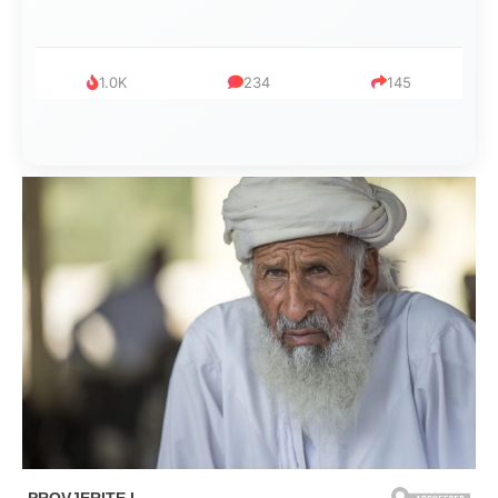
1.0K
234
145