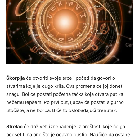
Škorpija
će otvoriti svoje srce i početi da govori o
stvarima koje je dugo krila. Ova promena će joj doneti
snagu. Bol će postati početna tačka koja otvara put ka
nečemu lepšem. Po prvi put, ljubav će postati sigurno
utočište, a ne borba. Biće to oslobađajući trenutak.
Strelac
će doživeti iznenađenje iz prošlosti koje će ga
podsetiti na ono što je odavno pustio. Naučiće da ostane i