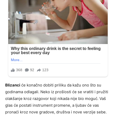
Blizanci
će konačno dobiti priliku da kažu ono što su
godinama odlagali. Neko iz prošlosti će se vratiti i pružiti
olakšanje kroz razgovor koji nikada nije bio moguć. Vaš
glas će postati instrument promene, a ljubav će vas
pronaći kroz nove gradove, društva i nove verzije sebe.