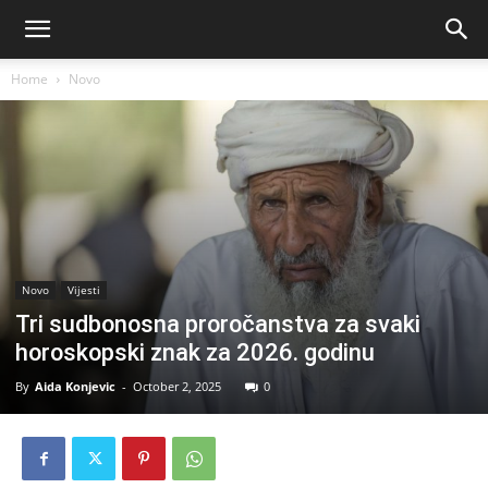
Home
Novo
Novo
Vijesti
Tri sudbonosna proročanstva za svaki
horoskopski znak za 2026. godinu
By
Aida Konjevic
-
October 2, 2025
0