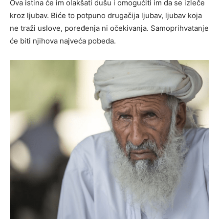
Ova istina će im olakšati dušu i omogućiti im da se izleče
kroz ljubav. Biće to potpuno drugačija ljubav, ljubav koja
ne traži uslove, poređenja ni očekivanja. Samoprihvatanje
će biti njihova najveća pobeda.