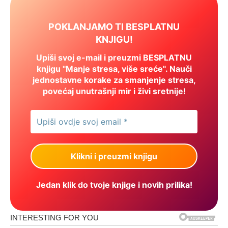
POKLANJAMO TI BESPLATNU
KNJIGU!
Upiši svoj e-mail i preuzmi BESPLATNU
knjigu "Manje stresa, više sreće". Nauči
jednostavne korake za smanjenje stresa,
povećaj unutrašnji mir i živi sretnije!
Jedan klik do tvoje knjige i novih prilika!