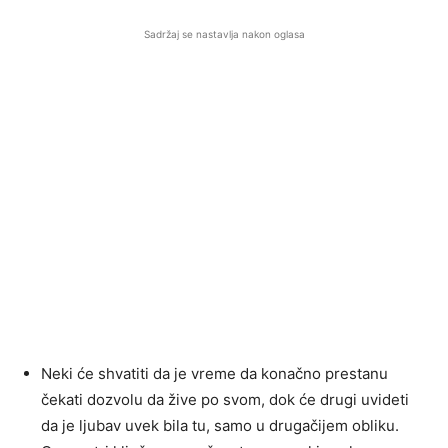
Sadržaj se nastavlja nakon oglasa
Neki će shvatiti da je vreme da konačno prestanu
čekati dozvolu da žive po svom, dok će drugi uvideti
da je ljubav uvek bila tu, samo u drugačijem obliku.