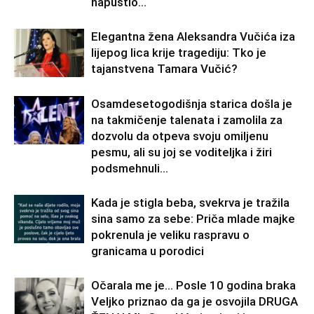
napustio...
Elegantna žena Aleksandra Vučića iza
lijepog lica krije tragediju: Tko je
tajanstvena Tamara Vučić?
Osamdesetogodišnja starica došla je
na takmičenje talenata i zamolila za
dozvolu da otpeva svoju omiljenu
pesmu, ali su joj se voditeljka i žiri
podsmehnuli...
Kada je stigla beba, svekrva je tražila
sina samo za sebe: Priča mlade majke
pokrenula je veliku raspravu o
granicama u porodici
Očarala me je… Posle 10 godina braka
Veljko priznao da ga je osvojila DRUGA