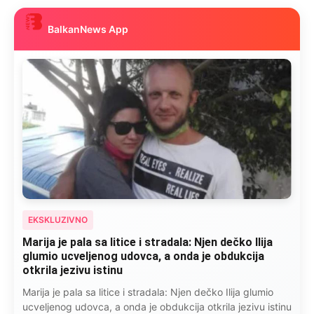
BalkanNews App
EKSKLUZIVNO
Marija je pala sa litice i stradala: Njen dečko Ilija
glumio ucveljenog udovca, a onda je obdukcija
otkrila jezivu istinu
Marija je pala sa litice i stradala: Njen dečko Ilija glumio
ucveljenog udovca, a onda je obdukcija otkrila jezivu istinu