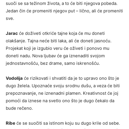
suoči se sa težinom života, a to će biti njegova pobeda.
Jedan čin će promeniti njegov put – lično, ali će promeniti
sve.
Jarac
će doživeti otkriće tajne koja će mu doneti
olakšanje. Tajna neće biti laka, ali će doneti jasnoću.
Projekat koji je izgubio veru će oživeti i ponovo mu
doneti nadu. Nova ljubav će ga iznenaditi svojom
jednostavnošću, bez drame, samo iskrenošću.
Vodolija
će rizikovati i shvatiti da je to upravo ono što je
dugo želela. Upoznaće svoju srodnu dušu, a veza će biti
prepoznavanje, ne iznenadni plamen. Kreativnost će joj
pomoći da iznese na svetlo ono što je dugo čekalo da
bude rečeno.
Ribe
će se suočiti sa istinom koju su dugo krile od sebe.