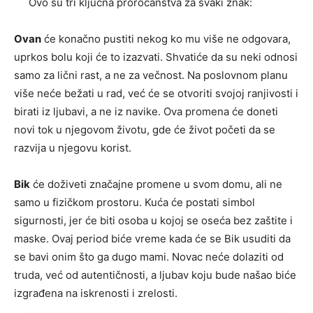
Ovo su tri ključna proročanstva za svaki znak:
Ovan
će konačno pustiti nekog ko mu više ne odgovara,
uprkos bolu koji će to izazvati. Shvatiće da su neki odnosi
samo za lični rast, a ne za večnost. Na poslovnom planu
više neće bežati u rad, već će se otvoriti svojoj ranjivosti i
birati iz ljubavi, a ne iz navike. Ova promena će doneti
novi tok u njegovom životu, gde će život početi da se
razvija u njegovu korist.
Bik
će doživeti značajne promene u svom domu, ali ne
samo u fizičkom prostoru. Kuća će postati simbol
sigurnosti, jer će biti osoba u kojoj se oseća bez zaštite i
maske. Ovaj period biće vreme kada će se Bik usuditi da
se bavi onim što ga dugo mami. Novac neće dolaziti od
truda, već od autentičnosti, a ljubav koju bude našao biće
izgrađena na iskrenosti i zrelosti.