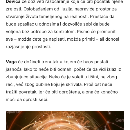
Devica
će doživeti razočaranje koje će biti početak njene
zrelosti. Oslobađanjem od iluzija, napraviće prostor za
stvaranje života temeljenog na realnosti. Prestaće da
bude spasilac u odnosima i dozvoliće sebi da bude
voljena bez potrebe za kontrolom. Pismo će promeniti
sve – možda ćete ga napisati, možda primiti – ali donosi
razjasnjenje prošlosti.
Vaga
će doživeti trenutak u kojem će haos postati
jasnoća. Iako to neće biti odmah, počet će da vidi izlaz iz
zbunjujuće situacije. Neko će je voleti u tišini, ne zbog
reči, već zbog dubine koju je skrivala. Prošlost neće
tražiti povratak, jer će biti oproštena, a ona će konačno
moći da oprosti sebi.