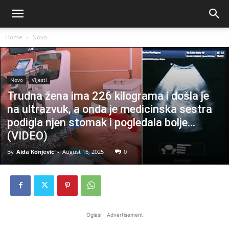
Home
Novo
Novo
Vijesti
Trudna žena ima 226 kilograma i došla je
na ultrazvuk, a onda je medicinska sestra
podigla njen stomak i pogledala bolje…
(VIDEO)
By
Aida Konjevic
-
August 16, 2025
0
Oglasi - Advertisement