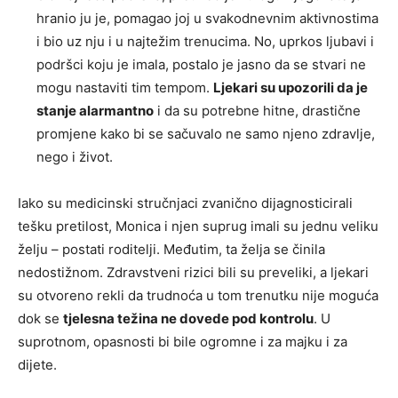
hranio ju je, pomagao joj u svakodnevnim aktivnostima
i bio uz nju i u najtežim trenucima. No, uprkos ljubavi i
podršci koju je imala, postalo je jasno da se stvari ne
mogu nastaviti tim tempom.
Ljekari su upozorili da je
stanje alarmantno
i da su potrebne hitne, drastične
promjene kako bi se sačuvalo ne samo njeno zdravlje,
nego i život.
Iako su medicinski stručnjaci zvanično dijagnosticirali
tešku pretilost, Monica i njen suprug imali su jednu veliku
želju – postati roditelji. Međutim, ta želja se činila
nedostižnom. Zdravstveni rizici bili su preveliki, a ljekari
su otvoreno rekli da trudnoća u tom trenutku nije moguća
dok se
tjelesna težina ne dovede pod kontrolu
. U
suprotnom, opasnosti bi bile ogromne i za majku i za
dijete.