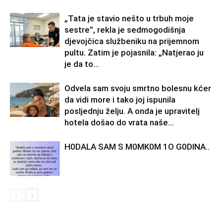
„Tata je stavio nešto u trbuh moje
sestre”, rekla je sedmogodišnja
djevojčica službeniku na prijemnom
pultu. Zatim je pojasnila: „Natjerao ju
je da to...
Odvela sam svoju smrtno bolesnu kćer
da vidi more i tako joj ispunila
posljednju želju. A onda je upravitelj
hotela došao do vrata naše...
H0DALA SAM S M0MK0M 1O G0DINA..