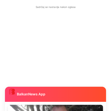
Sadržaj se nastavlja nakon oglasa
BalkanNews App