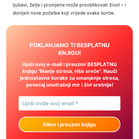
ljubavi, želje i promjene može preoblikovati život – i
donijeti nove početke koji vrijede svake borbe.
POKLANJAMO TI BESPLATNU
KNJIGU!
Upiši svoj e-mail i preuzmi BESPLATNU
knjigu "Manje stresa, više sreće". Nauči
jednostavne korake za smanjenje stresa,
povećaj unutrašnji mir i živi sretnije!