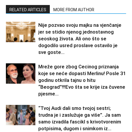
RELATED ARTICLES
MORE FROM AUTHOR
Nije pozvao svoju majku na vjenčanje
jer se stidio njenog jednostavnog
seoskog života. Ali ono što se
dogodilo usred proslave ostavilo je
sve goste...
Mreže gore zbog Cecinog priznanja
koje se neće dopasti Merlinu! Posle 31
godinu otkrila tajnu o hitu
“Beograd”!!!Evo šta se krije iza čuvene
pjesme...
“Tvoj Audi dali smo tvojoj sestri;
trudna je i zaslužuje ga više”. Ja sam
samo izvadila fascikl s krivotvorenim
potpisima, dugom i snimkom iz...