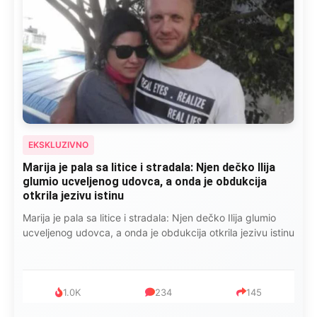
EKSKLUZIVNO
Marija je pala sa litice i stradala: Njen dečko Ilija
glumio ucveljenog udovca, a onda je obdukcija
otkrila jezivu istinu
Marija je pala sa litice i stradala: Njen dečko Ilija glumio
ucveljenog udovca, a onda je obdukcija otkrila jezivu istinu
1.0K
234
145