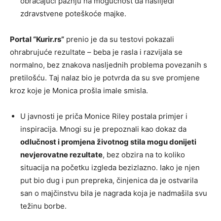
obraćajući pažnju na mogućnost da naslijedi
zdravstvene poteškoće majke.
Portal “Kurir.rs”
prenio je da su testovi pokazali
ohrabrujuće rezultate – beba je rasla i razvijala se
normalno, bez znakova nasljednih problema povezanih s
pretilošću. Taj nalaz bio je potvrda da su sve promjene
kroz koje je Monica prošla imale smisla.
U javnosti je priča Monice Riley postala primjer i
inspiracija. Mnogi su je prepoznali kao dokaz da
odlučnost i promjena životnog stila mogu donijeti
nevjerovatne rezultate
, bez obzira na to koliko
situacija na početku izgleda bezizlazno. Iako je njen
put bio dug i pun prepreka, činjenica da je ostvarila
san o majčinstvu bila je nagrada koja je nadmašila svu
težinu borbe.