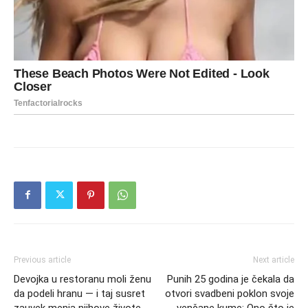
Previous article
Next article
Devojka u restoranu moli ženu
Punih 25 godina je čekala da
da podeli hranu — i taj susret
otvori svadbeni poklon svoje
zauvek menja njihove živote.
venčane kume: Ono što je