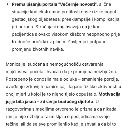
Prema pisanju portala “Večernje novosti”
, slične
situacije kod ekstremne pretilosti nose rizike poput
gestacijskog dijabetesa, preeklampsije i komplikacija
pri porodu. Stručnjaci naglašavaju da je kod
pacijentica s ovako visokom kilažom neophodno prije
trudnoće proći kroz plan mršavljenja i potpunu
promjenu životnih navika.
Monica je, suočena s nemogućnošću ostvarenja
majčinstva, počela shvaćati da je promjena neizbježna.
Postepeno je donosila male odluke – smanjenje porcija,
uvođenje zdravijih namirnica, i lagane fizičke aktivnosti u
onoj mjeri u kojoj je to njeno tijelo dopuštalo.
Motivacija
joj je bila jasna – zdravlje budućeg djeteta
. U
razgovorima s medijima otvoreno je priznala da nikada
ranije nije ozbiljno razmišljala o posljedicama svoje
težine, ali da se sve promijenilo kad je shvatila da bi to