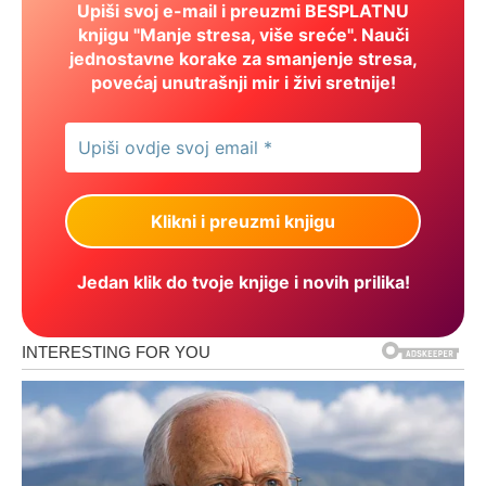
Upiši svoj e-mail i preuzmi BESPLATNU
knjigu "Manje stresa, više sreće". Nauči
jednostavne korake za smanjenje stresa,
povećaj unutrašnji mir i živi sretnije!
Jedan klik do tvoje knjige i novih prilika!