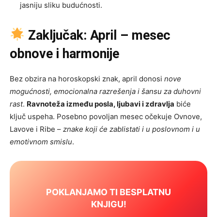
jasniju sliku budućnosti.
Zaključak: April – mesec
obnove i harmonije
Bez obzira na horoskopski znak, april donosi
nove
mogućnosti, emocionalna razrešenja i šansu za duhovni
rast
.
Ravnoteža između posla, ljubavi i zdravlja
biće
ključ uspeha. Posebno povoljan mesec očekuje Ovnove,
Lavove i Ribe –
znake koji će zablistati i u poslovnom i u
emotivnom smislu
.
POKLANJAMO TI BESPLATNU
KNJIGU!