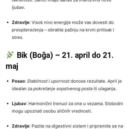
ljubav
.
Zdravlje
: Visok nivo energije može vas dovesti do
preopterećenja
– obratite pažnju na krvni pritisak i
stres.
Bik (Boğa) – 21. april do 21.
maj
Posao
:
Stabilnost i upornost
donose rezultate. April je
idealan za
pokretanje sopstvenog posla
ili ulaganja.
Ljubav
: Harmonični trenuci za one u vezama. Slobodni
mogu upoznati osobu sličnih vrednosti.
Zdravlje
: Pazite na
digestivni sistem
i pripremite se na