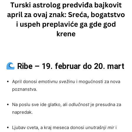
Ribe – 19. februar do 20. mart
April donosi
emotivnu svežinu
i mogućnosti za nova
poznanstva.
Na poslu sve ide glatko, ali
odlučnost
je presudna za
napredak.
Ljubav cveta, a kraj meseca donosi
unutrašnji mir
i