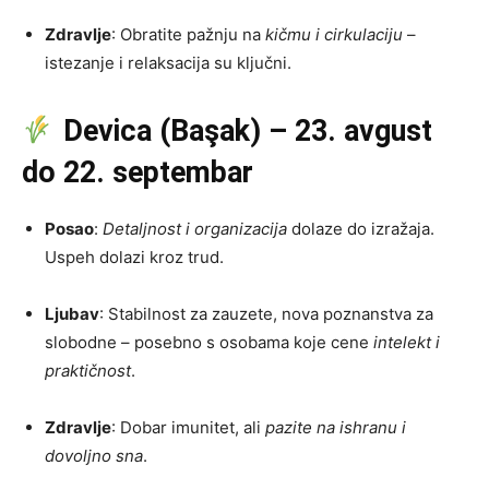
Zdravlje
: Obratite pažnju na
kičmu i cirkulaciju
–
istezanje i relaksacija su ključni.
Devica (Başak) – 23. avgust
do 22. septembar
Posao
:
Detaljnost i organizacija
dolaze do izražaja.
Uspeh dolazi kroz trud.
Ljubav
: Stabilnost za zauzete, nova poznanstva za
slobodne – posebno s osobama koje cene
intelekt i
praktičnost
.
Zdravlje
: Dobar imunitet, ali
pazite na ishranu i
dovoljno sna
.