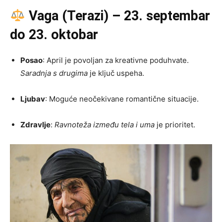
Vaga (Terazi) – 23. septembar
do 23. oktobar
Posao
: April je povoljan za kreativne poduhvate.
Saradnja s drugima
je ključ uspeha.
Ljubav
: Moguće neočekivane romantične situacije.
Zdravlje
:
Ravnoteža između tela i uma
je prioritet.