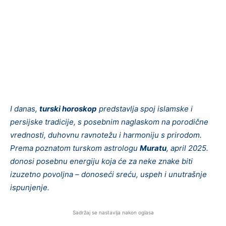
I danas,
turski horoskop
predstavlja spoj islamske i
persijske tradicije, s posebnim naglaskom na porodične
vrednosti, duhovnu ravnotežu i harmoniju s prirodom.
Prema poznatom turskom astrologu
Muratu
, april 2025.
donosi posebnu energiju koja će za neke znake biti
izuzetno povoljna – donoseći sreću, uspeh i unutrašnje
ispunjenje.
Sadržaj se nastavlja nakon oglasa