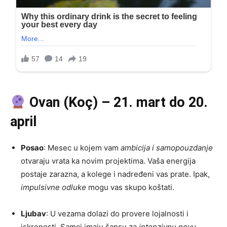
Ovan (Koç) – 21. mart do 20.
april
Posao
: Mesec u kojem vam
ambicija i samopouzdanje
otvaraju vrata ka novim projektima. Vaša energija
postaje zarazna, a kolege i nadređeni vas prate. Ipak,
impulsivne odluke
mogu vas skupo koštati.
Ljubav
: U vezama dolazi do provere lojalnosti i
iskrenosti. Samci imaju šansu za
intenzivnu novu