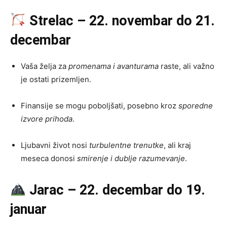
Strelac – 22. novembar do 21.
decembar
Vaša želja za
promenama i avanturama
raste, ali važno
je ostati prizemljen.
Finansije se mogu poboljšati, posebno kroz
sporedne
izvore prihoda
.
Ljubavni život nosi
turbulentne trenutke
, ali kraj
meseca donosi
smirenje i dublje razumevanje
.
Jarac – 22. decembar do 19.
januar