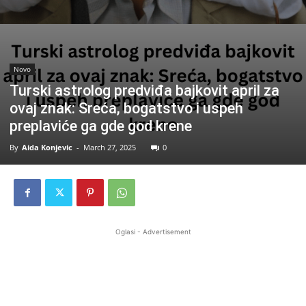
Novo
Turski astrolog predviđa bajkovit april za
ovaj znak: Sreća, bogatstvo i uspeh
preplaviće ga gde god krene
By
Aida Konjevic
-
March 27, 2025
0
Oglasi - Advertisement