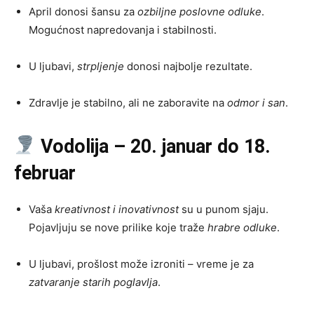
April donosi šansu za
ozbiljne poslovne odluke
.
Mogućnost napredovanja i stabilnosti.
U ljubavi,
strpljenje
donosi najbolje rezultate.
Zdravlje je stabilno, ali ne zaboravite na
odmor i san
.
Vodolija – 20. januar do 18.
februar
Vaša
kreativnost i inovativnost
su u punom sjaju.
Pojavljuju se nove prilike koje traže
hrabre odluke
.
U ljubavi, prošlost može izroniti – vreme je za
zatvaranje starih poglavlja
.