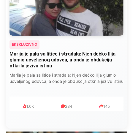
EKSKLUZIVNO
Marija je pala sa litice i stradala: Njen dečko Ilija
glumio ucveljenog udovca, a onda je obdukcija
otkrila jezivu istinu
Marija je pala sa litice i stradala: Njen dečko Ilija glumio
ucveljenog udovca, a onda je obdukcija otkrila jezivu istinu
1.0K
234
145