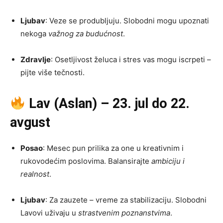
Ljubav
: Veze se produbljuju. Slobodni mogu upoznati
nekoga
važnog za budućnost
.
Zdravlje
: Osetljivost želuca i stres vas mogu iscrpeti –
pijte više tečnosti.
Lav (Aslan) – 23. jul do 22.
avgust
Posao
: Mesec pun prilika za one u kreativnim i
rukovodećim poslovima. Balansirajte
ambiciju i
realnost
.
Ljubav
: Za zauzete – vreme za stabilizaciju. Slobodni
Lavovi uživaju u
strastvenim poznanstvima
.