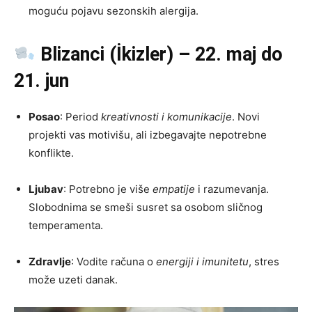
moguću pojavu sezonskih alergija.
Blizanci (İkizler) – 22. maj do
21. jun
Posao
: Period
kreativnosti i komunikacije
. Novi
projekti vas motivišu, ali izbegavajte nepotrebne
konflikte.
Ljubav
: Potrebno je više
empatije
i razumevanja.
Slobodnima se smeši susret sa osobom sličnog
temperamenta.
Zdravlje
: Vodite računa o
energiji i imunitetu
, stres
može uzeti danak.