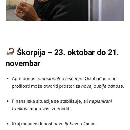
Škorpija – 23. oktobar do 21.
novembar
April donosi
emocionalno čišćenje
. Oslobađanje od
prošlosti može otvoriti prostor za
nove, dublje odnose
.
Finansijska situacija se stabilizuje, ali
neplanirani
troškovi
mogu vas iznenaditi.
Kraj meseca donosi
novu ljubavnu šansu
.