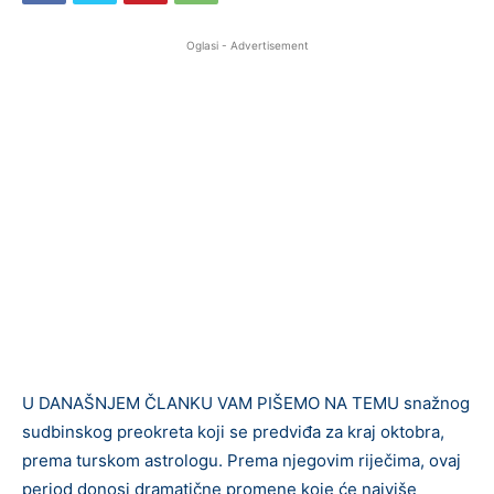
Oglasi - Advertisement
U DANAŠNJEM ČLANKU VAM PIŠEMO NA TEMU snažnog
sudbinskog preokreta koji se predviđa za kraj oktobra,
prema turskom astrologu. Prema njegovim riječima, ovaj
period donosi dramatične promene koje će najviše