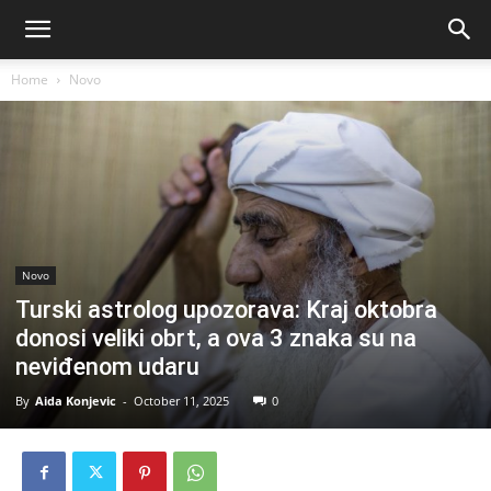
Home
Novo
Novo
Turski astrolog upozorava: Kraj oktobra
donosi veliki obrt, a ova 3 znaka su na
neviđenom udaru
By
Aida Konjevic
-
October 11, 2025
0