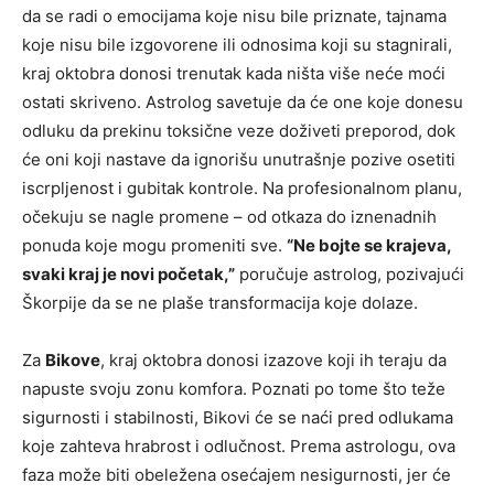
da se radi o emocijama koje nisu bile priznate, tajnama
koje nisu bile izgovorene ili odnosima koji su stagnirali,
kraj oktobra donosi trenutak kada ništa više neće moći
ostati skriveno. Astrolog savetuje da će one koje donesu
odluku da prekinu toksične veze doživeti preporod, dok
će oni koji nastave da ignorišu unutrašnje pozive osetiti
iscrpljenost i gubitak kontrole. Na profesionalnom planu,
očekuju se nagle promene – od otkaza do iznenadnih
ponuda koje mogu promeniti sve.
“Ne bojte se krajeva,
svaki kraj je novi početak,”
poručuje astrolog, pozivajući
Škorpije da se ne plaše transformacija koje dolaze.
Za
Bikove
, kraj oktobra donosi izazove koji ih teraju da
napuste svoju zonu komfora. Poznati po tome što teže
sigurnosti i stabilnosti, Bikovi će se naći pred odlukama
koje zahteva hrabrost i odlučnost. Prema astrologu, ova
faza može biti obeležena osećajem nesigurnosti, jer će