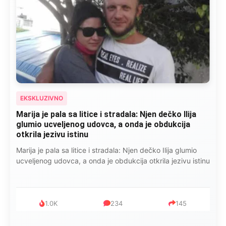
EKSKLUZIVNO
Marija je pala sa litice i stradala: Njen dečko Ilija
glumio ucveljenog udovca, a onda je obdukcija
otkrila jezivu istinu
Marija je pala sa litice i stradala: Njen dečko Ilija glumio
ucveljenog udovca, a onda je obdukcija otkrila jezivu istinu
1.0K
234
145