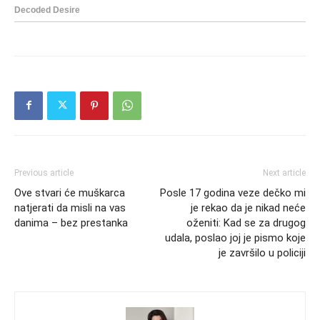
Previous article
Next article
Ove stvari će muškarca
Posle 17 godina veze dečko mi
natjerati da misli na vas
je rekao da je nikad neće
danima – bez prestanka
oženiti: Kad se za drugog
udala, poslao joj je pismo koje
je završilo u policiji