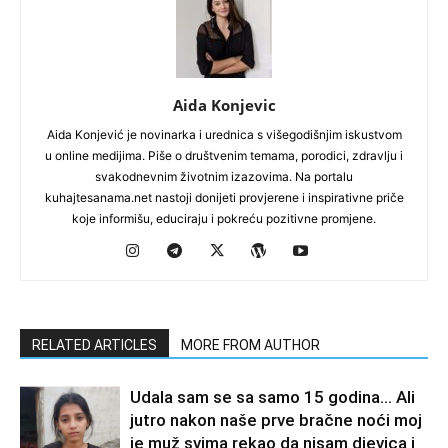
Aida Konjevic
Aida Konjević je novinarka i urednica s višegodišnjim iskustvom
u online medijima. Piše o društvenim temama, porodici, zdravlju i
svakodnevnim životnim izazovima. Na portalu
kuhajtesanama.net nastoji donijeti provjerene i inspirativne priče
koje informišu, educiraju i pokreću pozitivne promjene.
RELATED ARTICLES
MORE FROM AUTHOR
Udala sam se sa samo 15 godina… Ali
jutro nakon naše prve bračne noći moj
je muž svima rekao da nisam djevica i