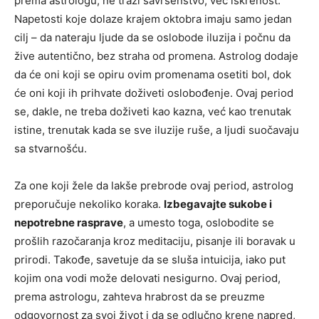
prema astrologu, ne traži savršenstvo, već iskrenost.
Napetosti koje dolaze krajem oktobra imaju samo jedan
cilj – da nateraju ljude da se oslobode iluzija i počnu da
žive autentično, bez straha od promena. Astrolog dodaje
da će oni koji se opiru ovim promenama osetiti bol, dok
će oni koji ih prihvate doživeti oslobođenje. Ovaj period
se, dakle, ne treba doživeti kao kazna, već kao trenutak
istine, trenutak kada se sve iluzije ruše, a ljudi suočavaju
sa stvarnošću.
Za one koji žele da lakše prebrode ovaj period, astrolog
preporučuje nekoliko koraka.
Izbegavajte sukobe i
nepotrebne rasprave
, a umesto toga, oslobodite se
prošlih razočaranja kroz meditaciju, pisanje ili boravak u
prirodi. Takođe, savetuje da se sluša intuicija, iako put
kojim ona vodi može delovati nesigurno. Ovaj period,
prema astrologu, zahteva hrabrost da se preuzme
odgovornost za svoj život i da se odlučno krene napred,