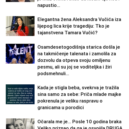
napustio...
Elegantna žena Aleksandra Vučića iza
lijepog lica krije tragediju: Tko je
tajanstvena Tamara Vučić?
Osamdesetogodišnja starica došla je
na takmičenje talenata i zamolila za
dozvolu da otpeva svoju omiljenu
pesmu, ali su joj se voditeljka i žiri
podsmehnuli...
Kada je stigla beba, svekrva je tražila
sina samo za sebe: Priča mlade majke
pokrenula je veliku raspravu o
granicama u porodici
Očarala me je… Posle 10 godina braka
Veljko priznao da ga je osvojila DRUGA