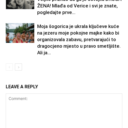
ŽENA! Mlađa od Verice i svi je znate,
pogledajte prve...
Moja šogorica je ukrala ključeve kuće
na jezeru moje pokojne majke kako bi
organizovala zabavu, pretvarajući to
dragocjeno mjesto u pravo smetljište.
Ali ja...
LEAVE A REPLY