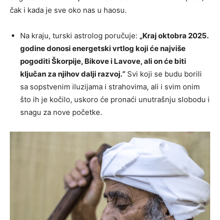
čak i kada je sve oko nas u haosu.
Na kraju, turski astrolog poručuje:
„Kraj oktobra 2025.
godine donosi energetski vrtlog koji će najviše
pogoditi Škorpije, Bikove i Lavove, ali on će biti
ključan za njihov dalji razvoj.“
Svi koji se budu borili
sa sopstvenim iluzijama i strahovima, ali i svim onim
što ih je kočilo, uskoro će pronaći unutrašnju slobodu i
snagu za nove početke.