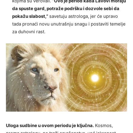
kojima su verovali.
“Ovo je period kada Lavovi moraju
da spuste gard, potraže podršku i dozvole sebi da
pokažu slabost,”
savetuju astrologa, jer će upravo
tada pronaći novu unutrašnju snagu i postaviti temelje
za duhovni rast.
Uloga sudbine u ovom periodu je ključna.
Kosmos,