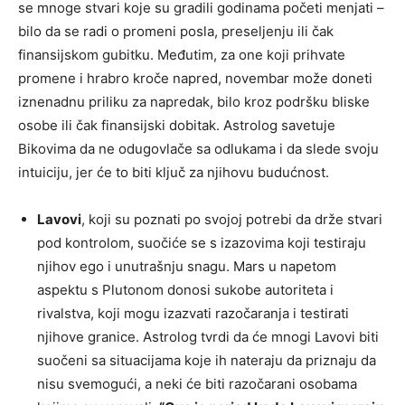
se mnoge stvari koje su gradili godinama početi menjati –
bilo da se radi o promeni posla, preseljenju ili čak
finansijskom gubitku. Međutim, za one koji prihvate
promene i hrabro kroče napred, novembar može doneti
iznenadnu priliku za napredak, bilo kroz podršku bliske
osobe ili čak finansijski dobitak. Astrolog savetuje
Bikovima da ne odugovlače sa odlukama i da slede svoju
intuiciju, jer će to biti ključ za njihovu budućnost.
Lavovi
, koji su poznati po svojoj potrebi da drže stvari
pod kontrolom, suočiće se s izazovima koji testiraju
njihov ego i unutrašnju snagu. Mars u napetom
aspektu s Plutonom donosi sukobe autoriteta i
rivalstva, koji mogu izazvati razočaranja i testirati
njihove granice. Astrolog tvrdi da će mnogi Lavovi biti
suočeni sa situacijama koje ih nateraju da priznaju da
nisu svemogući, a neki će biti razočarani osobama