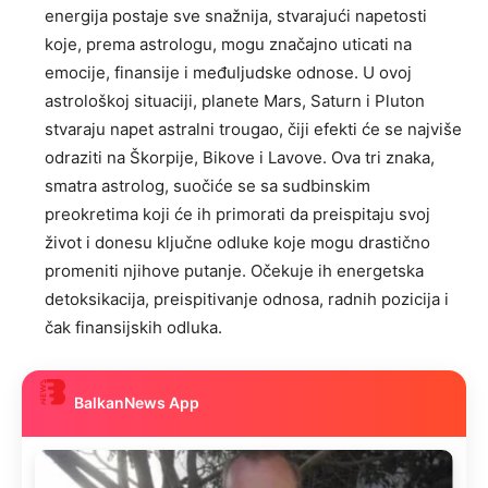
energija postaje sve snažnija, stvarajući napetosti
koje, prema astrologu, mogu značajno uticati na
emocije, finansije i međuljudske odnose. U ovoj
astrološkoj situaciji, planete Mars, Saturn i Pluton
stvaraju napet astralni trougao, čiji efekti će se najviše
odraziti na Škorpije, Bikove i Lavove. Ova tri znaka,
smatra astrolog, suočiće se sa sudbinskim
preokretima koji će ih primorati da preispitaju svoj
život i donesu ključne odluke koje mogu drastično
promeniti njihove putanje. Očekuje ih energetska
detoksikacija, preispitivanje odnosa, radnih pozicija i
čak finansijskih odluka.
BalkanNews App