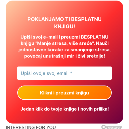
POKLANJAMO TI BESPLATNU
KNJIGU!
Upiši svoj e-mail i preuzmi BESPLATNU
knjigu "Manje stresa, više sreće". Nauči
jednostavne korake za smanjenje stresa,
povećaj unutrašnji mir i živi sretnije!
Jedan klik do tvoje knjige i novih prilika!