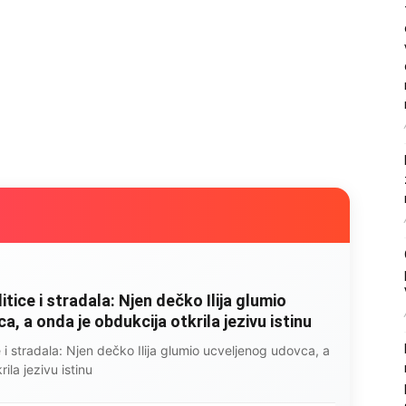
litice i stradala: Njen dečko Ilija glumio
, a onda je obdukcija otkrila jezivu istinu
ce i stradala: Njen dečko Ilija glumio ucveljenog udovca, a
ila jezivu istinu