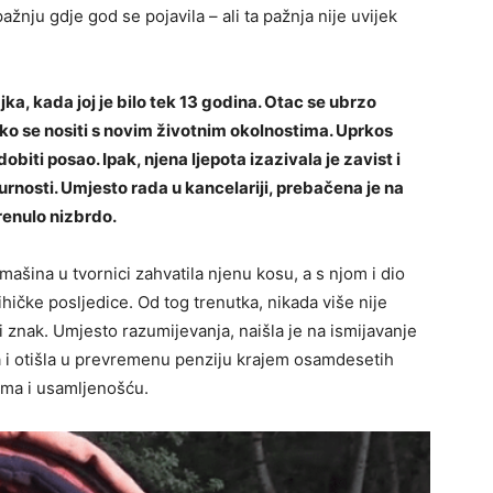
pažnju gdje god se pojavila – ali ta pažnja nije uvijek
jka, kada joj je bilo tek 13 godina. Otac se ubrzo
ako se nositi s novim životnim okolnostima. Uprkos
biti posao. Ipak, njena ljepota izazivala je zavist i
gurnosti. Umjesto rada u kancelariji, prebačena je na
krenulo nizbrdo.
mašina u tvornici zahvatila njenu kosu, a s njom i dio
sihičke posljedice. Od tog trenutka, nikada više nije
ni znak. Umjesto razumijevanja, naišla je na ismijavanje
va i otišla u prevremenu penziju krajem osamdesetih
ma i usamljenošću.