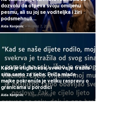
dozvolu da otpeva svoju omiljenu
pesmu, ali su joj se voditeljka i žiri
podsmehnuli...
Aida Konjevic
-
August 7, 2026
Kada je stigla beba, svekrva je tražila
sina samo za sebe: Priča mlade
majke pokrenula je veliku raspravu o
granicama u porodici
Aida Konjevic
-
August 7, 2026