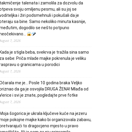
takmičenje talenata i zamolila za dozvolu da
otpeva svoju omiljenu pesmu, ali su joj se
voditeljka i žiri podsmehnuli i pokušali da je
oteraju sa bine. Samo nekoliko minuta kasnije,
međutim, dogodilo se nešto potpuno
neočekivano…
August 7, 2026
Kada je stigla beba, svekrva je tražila sina samo
za sebe: Priča mlade majke pokrenula je veliku
raspravu o granicama u porodici
August 7, 2026
Očarala me je… Posle 10 godina braka Veljko
priznao da ga je osvojila DRUGA ŽENA! Mlađa od
Verice i svi je znate, pogledajte prve fotke
August 7, 2026
Moja šogorica je ukrala ključeve kuće na jezeru
moje pokojne majke kako bi organizovala zabavu,
pretvarajući to dragocjeno mjesto u pravo