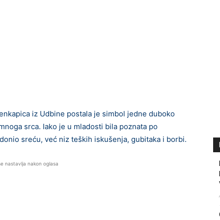
venkapica iz Udbine postala je simbol jedne duboko
a mnoga srca. Iako je u mladosti bila poznata po
e donio sreću, već niz teških iskušenja, gubitaka i borbi.
se nastavlja nakon oglasa