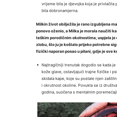
vrijeme bila je djevojka koja je privlačila 
bila dobronamjerna.
Milkin život obilježila je rano izgubljena ma
ponovo oženio, a Milka je morala naučiti k
teškim porodičnim okolnostima, uspjela je do
zlobu, što ju je koštalo prijeko potrebne si
fizički naporan posao u pilani, gdje je sve 
Najtragičniji trenutak dogodio se kada je 
kože glave, ostavljajući trajne fizičke i p
skidala kape, koje su postale njen zaštit
i okrutnost okoline. Povukla se iz društ
godina, suočena s mentalnim poremećaji