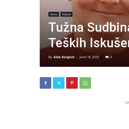
Novo
Vijesti
Tužna Sudbina
Teških Iskuše
By
Aida Konjevic
-
June 18, 2025
0
Ogl