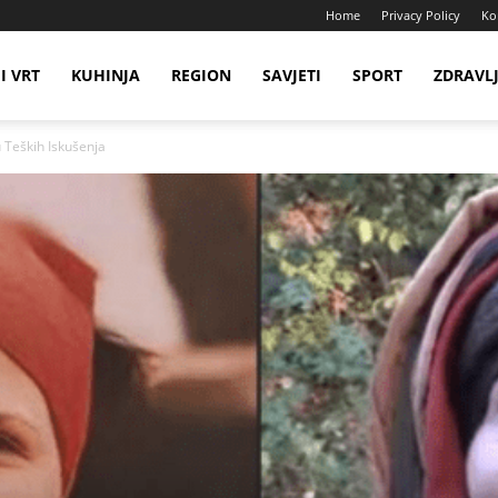
Home
Privacy Policy
Ko
I VRT
KUHINJA
REGION
SAVJETI
SPORT
ZDRAVL
 Teških Iskušenja