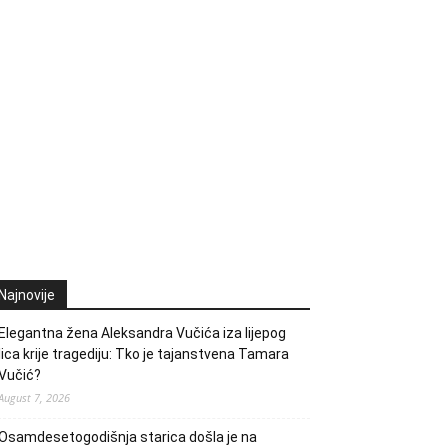
Najnovije
Elegantna žena Aleksandra Vučića iza lijepog
lica krije tragediju: Tko je tajanstvena Tamara
Vučić?
August 7, 2026
Osamdesetogodišnja starica došla je na