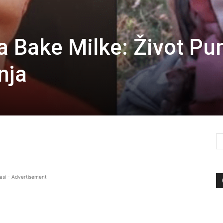
 Bake Milke: Život Pu
nja
asi - Advertisement