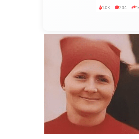
1.0K
234
1