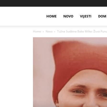
HOME
NOVO
VIJESTI
DOM 
Home
Novo
Tužna Sudbina Bake Milke: Život Punu