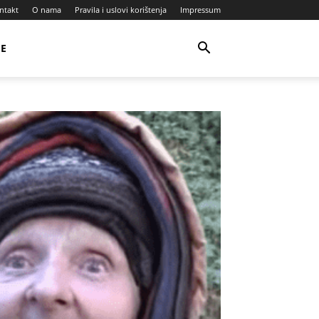
ntakt
O nama
Pravila i uslovi korištenja
Impressum
JE