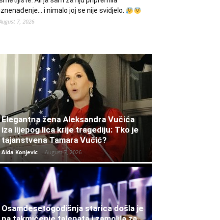
smetljište. Ali ja sam za nju pripremila
iznenađenje… i nimalo joj se nije svidjelo.
August 7, 2026
Elegantna žena Aleksandra Vučića
iza lijepog lica krije tragediju: Tko je
tajanstvena Tamara Vučić?
Aida Konjevic
-
August 7, 2026
Osamdesetogodišnja starica došla je
na takmičenje talenata i zamolila za