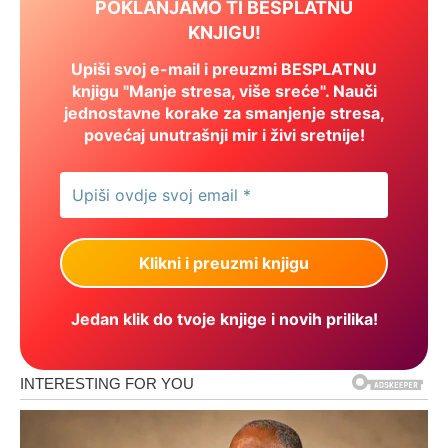
POKLANJAMO TI BESPLATNU
KNJIGU!
Upiši svoj e-mail i preuzmi BESPLATNU
knjigu "Manje stresa, više sreće". Nauči
jednostavne korake za smanjenje stresa,
povećaj unutrašnji mir i živi sretnije!
Jedan klik do tvoje knjige i novih prilika!