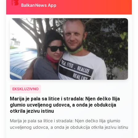
BalkanNews App
EKSKLUZIVNO
Kad se Marin suprug razbolio ona ga kupala,
pelene mu mijenjala: Jedno jutro je poslao po
čokoladu..
Kad se Marin suprug razbolio ona ga kupala, pelene mu
mijenjala: Jedno jutro je poslao po čokoladu..