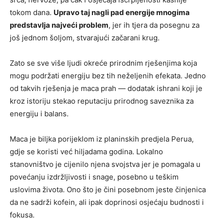
tokom dana.
Upravo taj nagli pad energije mnogima
predstavlja najveći problem
, jer ih tjera da posegnu za
još jednom šoljom, stvarajući začarani krug.
Zato se sve više ljudi okreće prirodnim rješenjima koja
mogu podržati energiju bez tih neželjenih efekata. Jedno
od takvih rješenja je maca prah — dodatak ishrani koji je
kroz istoriju stekao reputaciju prirodnog saveznika za
energiju i balans.
Maca je biljka porijeklom iz planinskih predjela Perua,
gdje se koristi već hiljadama godina. Lokalno
stanovništvo je cijenilo njena svojstva jer je pomagala u
povećanju izdržljivosti i snage, posebno u teškim
uslovima života. Ono što je čini posebnom jeste činjenica
da ne sadrži kofein, ali ipak doprinosi osjećaju budnosti i
fokusa.