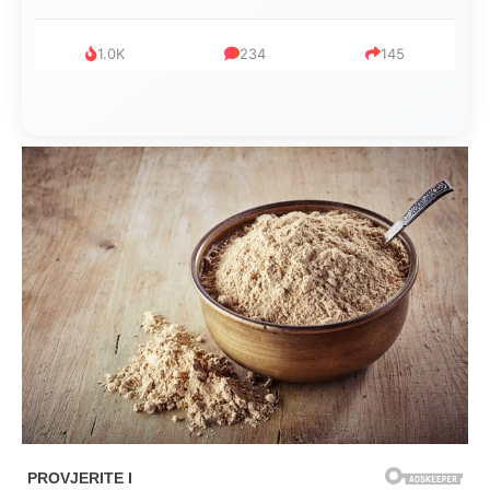
999
321
234