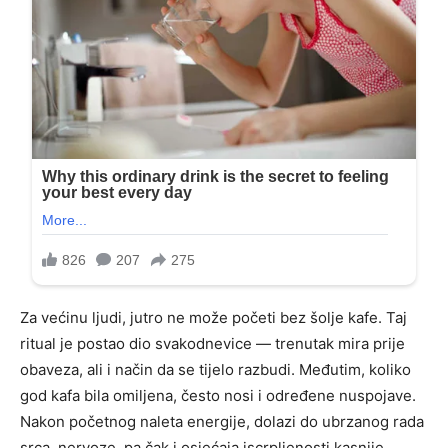
Za većinu ljudi, jutro ne može početi bez šolje kafe. Taj
ritual je postao dio svakodnevice — trenutak mira prije
obaveza, ali i način da se tijelo razbudi. Međutim, koliko
god kafa bila omiljena, često nosi i određene nuspojave.
Nakon početnog naleta energije, dolazi do ubrzanog rada
srca, nervoze, pa čak i osjećaja iscrpljenosti kasnije