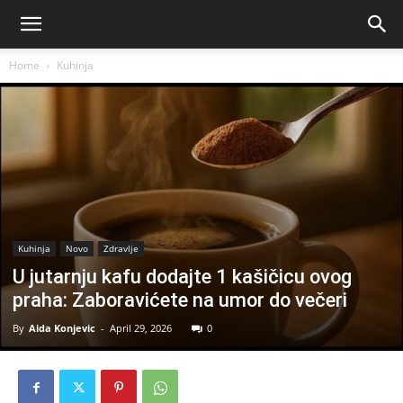
Home
Kuhinja
Kuhinja
Novo
Zdravlje
U jutarnju kafu dodajte 1 kašičicu ovog
praha: Zaboravićete na umor do večeri
By
Aida Konjevic
-
April 29, 2026
0