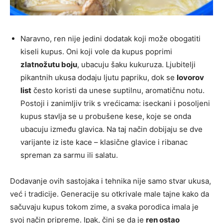
Naravno, ren nije jedini dodatak koji može obogatiti
kiseli kupus. Oni koji vole da kupus poprimi
zlatnožutu boju
, ubacuju šaku kukuruza. Ljubitelji
pikantnih ukusa dodaju ljutu papriku, dok se
lovorov
list
često koristi da unese suptilnu, aromatičnu notu.
Postoji i zanimljiv trik s vrećicama: iseckani i posoljeni
kupus stavlja se u probušene kese, koje se onda
ubacuju između glavica. Na taj način dobijaju se dve
varijante iz iste kace – klasične glavice i ribanac
spreman za sarmu ili salatu.
Dodavanje ovih sastojaka i tehnika nije samo stvar ukusa,
već i tradicije. Generacije su otkrivale male tajne kako da
sačuvaju kupus tokom zime, a svaka porodica imala je
svoj način pripreme. Ipak, čini se da je
ren ostao