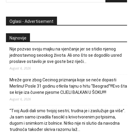
Oglasi - Advertisement
Najnovije
Nije pozvao svoju majku na vjenčanje jer se stidio njenog
jednostavnog seoskog života. Ali ono što se dogodilo usred
proslave ostavilo je sve goste bez riječi…
August 6, 2026
Mreže gore zbog Cecinog priznanja koje se neće dopasti
Merlinu! Posle 31 godinu otkrila tajnu o hitu “Beograd”!!!Evo šta
se krije iza čuvene pjesme CIJELI BALKAN U ŠOKU!!!!
August 6, 2026
“Tvoj Audi dali smo tvojoj sestri; trudna je i zaslužuje ga više”.
Ja sam samo izvadila fascikl s krivotvorenim potpisima,
dugom i snimkom iz bolnice. Nitko nije ni slutio da navodna
trudnoća također skriva razornu laž…