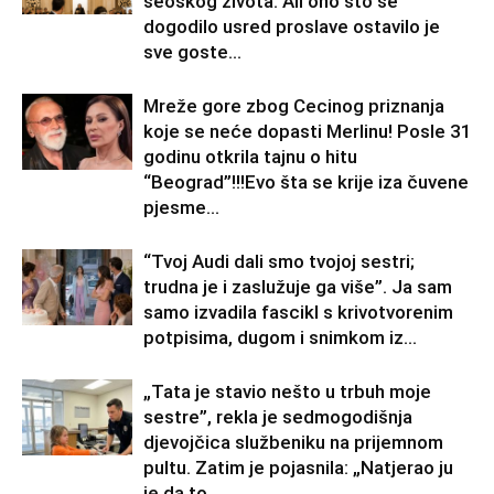
seoskog života. Ali ono što se
dogodilo usred proslave ostavilo je
sve goste...
Mreže gore zbog Cecinog priznanja
koje se neće dopasti Merlinu! Posle 31
godinu otkrila tajnu o hitu
“Beograd”!!!Evo šta se krije iza čuvene
pjesme...
“Tvoj Audi dali smo tvojoj sestri;
trudna je i zaslužuje ga više”. Ja sam
samo izvadila fascikl s krivotvorenim
potpisima, dugom i snimkom iz...
„Tata je stavio nešto u trbuh moje
sestre”, rekla je sedmogodišnja
djevojčica službeniku na prijemnom
pultu. Zatim je pojasnila: „Natjerao ju
je da to...