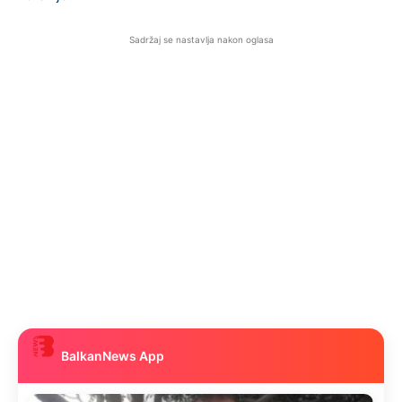
Sadržaj se nastavlja nakon oglasa
BalkanNews App