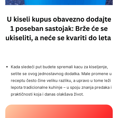
Kada sledeći put budete spremali kacu za kiseljenje,
setite se ovog jednostavnog dodatka. Male promene u
receptu često čine veliku razliku, a upravo u tome leži
lepota tradicionalne kuhinje – u spoju znanja predaka i
praktičnosti koja i danas olakšava život.