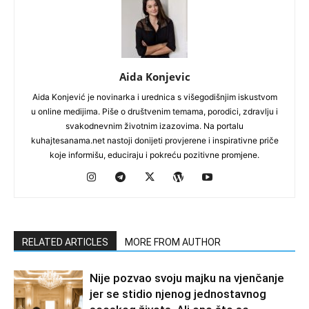
Aida Konjevic
Aida Konjević je novinarka i urednica s višegodišnjim iskustvom
u online medijima. Piše o društvenim temama, porodici, zdravlju i
svakodnevnim životnim izazovima. Na portalu
kuhajtesanama.net nastoji donijeti provjerene i inspirativne priče
koje informišu, educiraju i pokreću pozitivne promjene.
RELATED ARTICLES
MORE FROM AUTHOR
Nije pozvao svoju majku na vjenčanje
jer se stidio njenog jednostavnog