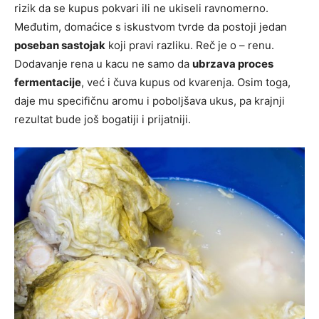
rizik da se kupus pokvari ili ne ukiseli ravnomerno.
Međutim, domaćice s iskustvom tvrde da postoji jedan
poseban sastojak
koji pravi razliku. Reč je o – renu.
Dodavanje rena u kacu ne samo da
ubrzava proces
fermentacije
, već i čuva kupus od kvarenja. Osim toga,
daje mu specifičnu aromu i poboljšava ukus, pa krajnji
rezultat bude još bogatiji i prijatniji.