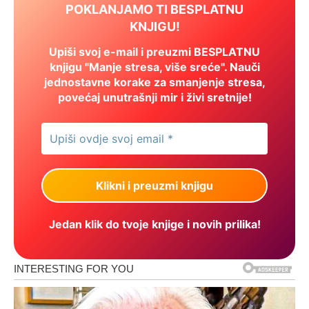
POKLANJAMO TI BESPLATNU
KNJIGU!
Upiši svoj e-mail i preuzmi BESPLATNU
knjigu "Manje stresa, više sreće". Nauči
jednostavne korake za smanjenje stresa,
povećaj unutrašnji mir i živi sretnije!
Jedan klik do tvoje knjige i novih prilika!