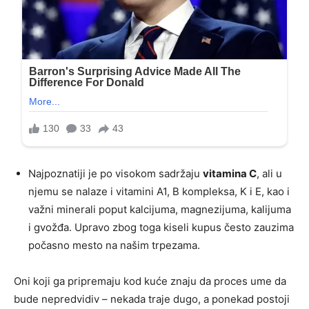
Najpoznatiji je po visokom sadržaju
vitamina C
, ali u
njemu se nalaze i vitamini A1, B kompleksa, K i E, kao i
važni minerali poput kalcijuma, magnezijuma, kalijuma
i gvožđa. Upravo zbog toga kiseli kupus često zauzima
počasno mesto na našim trpezama.
Oni koji ga pripremaju kod kuće znaju da proces ume da
bude nepredvidiv – nekada traje dugo, a ponekad postoji