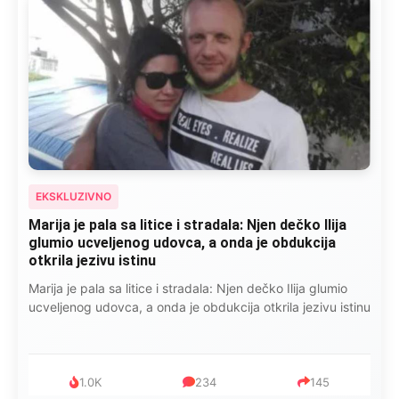
EKSKLUZIVNO
Kad se Marin suprug razbolio ona ga kupala,
pelene mu mijenjala: Jedno jutro je poslao po
čokoladu..
Kad se Marin suprug razbolio ona ga kupala, pelene mu
mijenjala: Jedno jutro je poslao po čokoladu..
999
321
234