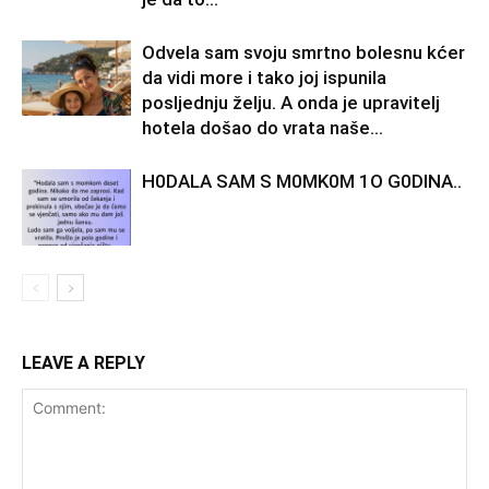
Odvela sam svoju smrtno bolesnu kćer
da vidi more i tako joj ispunila
posljednju želju. A onda je upravitelj
hotela došao do vrata naše...
H0DALA SAM S M0MK0M 1O G0DINA..
LEAVE A REPLY