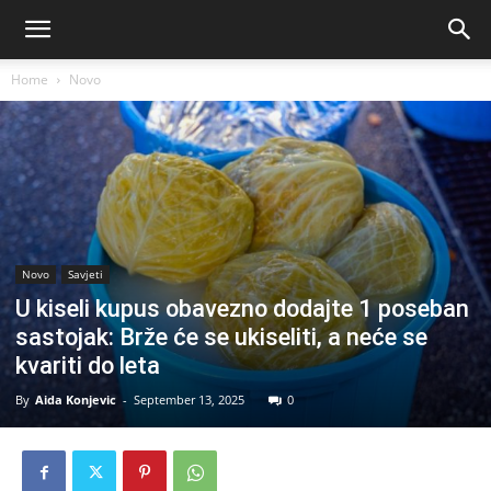
Home
Novo
Novo
Savjeti
U kiseli kupus obavezno dodajte 1 poseban
sastojak: Brže će se ukiseliti, a neće se
kvariti do leta
By
Aida Konjevic
-
September 13, 2025
0