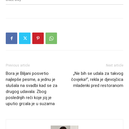
Previous article
Next article
Bora je Biljani posvetio
„Ne bih se udala za takvog
najlepše pesme, a jednu je
čovjeka!“, rekla je djevojčica
slušala na svadbi kad se za
mladenki pred restoranom
drugog udavala: Zbog
poslednjih reči koje joj je
uputio grcala je u suzama