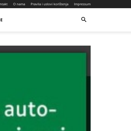
ntakt
O nama
Pravila i uslovi korištenja
Impressum
JE