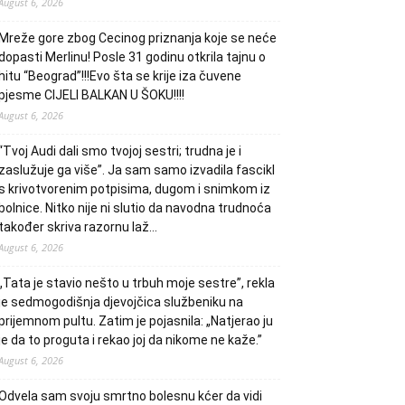
August 6, 2026
Mreže gore zbog Cecinog priznanja koje se neće
dopasti Merlinu! Posle 31 godinu otkrila tajnu o
hitu “Beograd”!!!Evo šta se krije iza čuvene
pjesme CIJELI BALKAN U ŠOKU!!!!
August 6, 2026
“Tvoj Audi dali smo tvojoj sestri; trudna je i
zaslužuje ga više”. Ja sam samo izvadila fascikl
s krivotvorenim potpisima, dugom i snimkom iz
bolnice. Nitko nije ni slutio da navodna trudnoća
također skriva razornu laž…
August 6, 2026
„Tata je stavio nešto u trbuh moje sestre”, rekla
je sedmogodišnja djevojčica službeniku na
prijemnom pultu. Zatim je pojasnila: „Natjerao ju
je da to proguta i rekao joj da nikome ne kaže.”
August 6, 2026
Odvela sam svoju smrtno bolesnu kćer da vidi