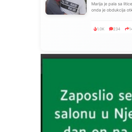
Marija je pala sa liti
onda je obdukcija otkr
1.0K
234
1