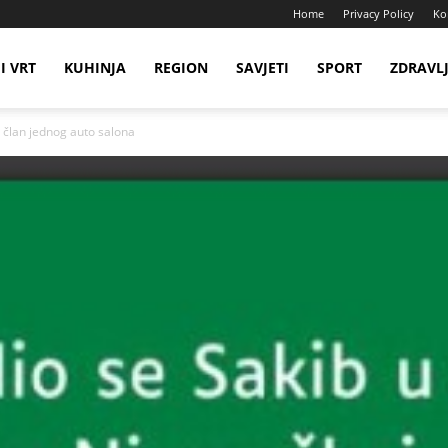
Home
Privacy Policy
Ko
I VRT
KUHINJA
REGION
SAVJETI
SPORT
ZDRAVL
 član jednog auto salona