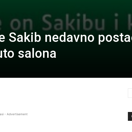
e Sakib nedavno posta
uto salona
asi - Advertisement