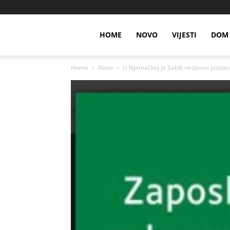
HOME
NOVO
VIJESTI
DOM 
Home
Novo
U Njemačkoj je Sakib nedavno postao