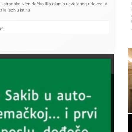
ce i stradala: Njen dečko Ilija glumio ucveljenog udovca, a
ila jezivu istinu
45