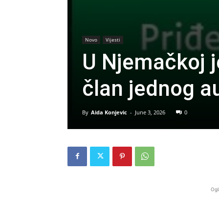
Novo
Vijesti
U Njemačkoj j
član jednog a
By
Aida Konjevic
-
June 3, 2026
0
Ogl