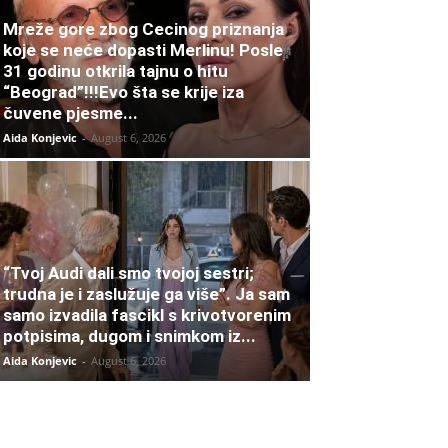
Mreže gore zbog Cecinog priznanja
koje se neće dopasti Merlinu! Posle
31 godinu otkrila tajnu o hitu
“Beograd”!!!Evo šta se krije iza
čuvene pjesme...
Aida Konjevic
-
August 6, 2026
“Tvoj Audi dali smo tvojoj sestri;
trudna je i zaslužuje ga više”. Ja sam
samo izvadila fascikl s krivotvorenim
potpisima, dugom i snimkom iz...
Aida Konjevic
-
August 6, 2026