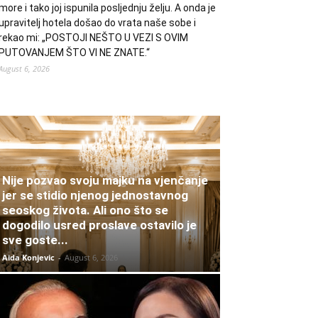
more i tako joj ispunila posljednju želju. A onda je
upravitelj hotela došao do vrata naše sobe i
rekao mi: „POSTOJI NEŠTO U VEZI S OVIM
PUTOVANJEM ŠTO VI NE ZNATE.“
August 6, 2026
Nije pozvao svoju majku na vjenčanje
jer se stidio njenog jednostavnog
seoskog života. Ali ono što se
dogodilo usred proslave ostavilo je
sve goste...
Aida Konjevic
-
August 6, 2026