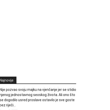
Najnovije
Nije pozvao svoju majku na vjenčanje jer se stidio
njenog jednostavnog seoskog života. Ali ono što
se dogodilo usred proslave ostavilo je sve goste
bez riječi…