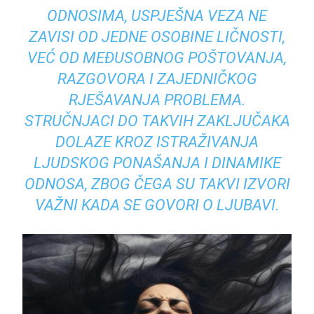
ODNOSIMA, USPJEŠNA VEZA NE
ZAVISI OD JEDNE OSOBINE LIČNOSTI,
VEĆ OD MEĐUSOBNOG POŠTOVANJA,
RAZGOVORA I ZAJEDNIČKOG
RJEŠAVANJA PROBLEMA.
STRUČNJACI DO TAKVIH ZAKLJUČAKA
DOLAZE KROZ ISTRAŽIVANJA
LJUDSKOG PONAŠANJA I DINAMIKE
ODNOSA, ZBOG ČEGA SU TAKVI IZVORI
VAŽNI KADA SE GOVORI O LJUBAVI.