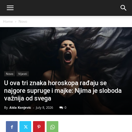
Home
Novo
Novo
Vijesti
U ova tri znaka horoskopa rađaju se
najgore supruge i majke: Njima je sloboda
važnija od svega
By
Aida Konjevic
-
July 8, 2026
0