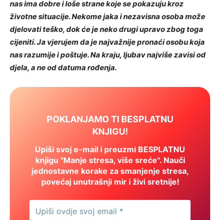
nas ima dobre i loše strane koje se pokazuju kroz
životne situacije. Nekome jaka i nezavisna osoba može
djelovati teško, dok će je neko drugi upravo zbog toga
cijeniti. Ja vjerujem da je najvažnije pronaći osobu koja
nas razumije i poštuje. Na kraju, ljubav najviše zavisi od
djela, a ne od datuma rođenja.
POKLANJAMO TI BESPLATNU
KNJIGU!
Upiši svoj e-mail i preuzmi BESPLATNU
knjigu "Manje stresa, više sreće". Nauči
jednostavne korake za smanjenje stresa,
povećaj unutrašnji mir i živi sretnije!