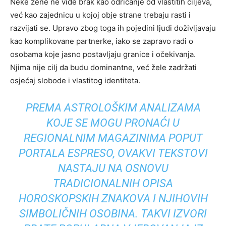
Neke žene ne vide brak kao odricanje od vlastitih ciljeva,
već kao zajednicu u kojoj obje strane trebaju rasti i
razvijati se. Upravo zbog toga ih pojedini ljudi doživljavaju
kao komplikovane partnerke, iako se zapravo radi o
osobama koje jasno postavljaju granice i očekivanja.
Njima nije cilj da budu dominantne, već žele zadržati
osjećaj slobode i vlastitog identiteta.
PREMA ASTROLOŠKIM ANALIZAMA
KOJE SE MOGU PRONAĆI U
REGIONALNIM MAGAZINIMA POPUT
PORTALA ESPRESO, OVAKVI TEKSTOVI
NASTAJU NA OSNOVU
TRADICIONALNIH OPISA
HOROSKOPSKIH ZNAKOVA I NJIHOVIH
SIMBOLIČNIH OSOBINA. TAKVI IZVORI