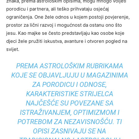
znaka, prema astrološkim opisima, mogu mnogo voljeti
porodicu i partnera, ali teško prihvataju osjećaj
ograničenja. One žele odnos u kojem postoji povjerenje,
prostor za lični razvoj i mogućnost da ostanu ono što
jesu. Kao majke se često predstavljaju kao osobe koje
djeci žele pružiti iskustva, avanture i otvoren pogled na
svijet.
PREMA ASTROLOŠKIM RUBRIKAMA
KOJE SE OBJAVLJUJU U MAGAZINIMA
ZA PORODICU I ODNOSE,
KARAKTERISTIKE STRIJELCA
NAJČEŠĆE SU POVEZANE SA
ISTRAŽIVANJEM, OPTIMIZMOM I
POTREBOM ZA NEZAVISNOŠĆU. TI
OPISI ZASNIVAJU SE NA