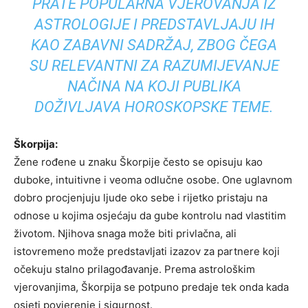
PRATE POPULARNA VJEROVANJA IZ
ASTROLOGIJE I PREDSTAVLJAJU IH
KAO ZABAVNI SADRŽAJ, ZBOG ČEGA
SU RELEVANTNI ZA RAZUMIJEVANJE
NAČINA NA KOJI PUBLIKA
DOŽIVLJAVA HOROSKOPSKE TEME.
Škorpija:
Žene rođene u znaku Škorpije često se opisuju kao
duboke, intuitivne i veoma odlučne osobe. One uglavnom
dobro procjenjuju ljude oko sebe i rijetko pristaju na
odnose u kojima osjećaju da gube kontrolu nad vlastitim
životom. Njihova snaga može biti privlačna, ali
istovremeno može predstavljati izazov za partnere koji
očekuju stalno prilagođavanje. Prema astrološkim
vjerovanjima, Škorpija se potpuno predaje tek onda kada
osjeti povjerenje i sigurnost.