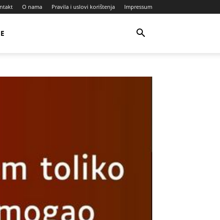
ntakt
O nama
Pravila i uslovi korištenja
Impressum
JE