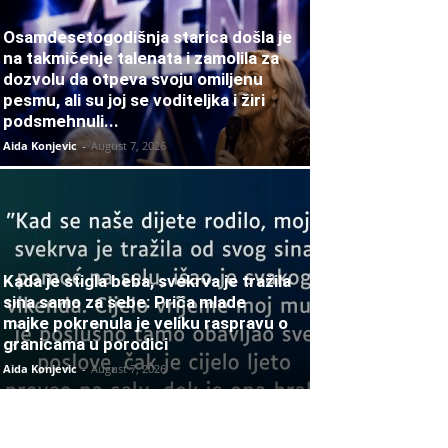
Osamdesetogodišnja starica došla je
na takmičenje talenata i zamolila za
dozvolu da otpeva svoju omiljenu
pesmu, ali su joj se voditeljka i žiri
podsmehnuli...
Aida Konjevic
-
August 7, 2026
Kada je stigla beba, svekrva je tražila
sina samo za sebe: Priča mlade
majke pokrenula je veliku raspravu o
granicama u porodici
Aida Konjevic
-
August 7, 2026