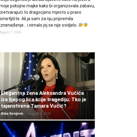
moje pokojne majke kako bi organizovala zabavu,
pretvarajući to dragocjeno mjesto u pravo
smetljište. Ali ja sam za nju pripremila
iznenađenje… i nimalo joj se nije svidjelo.
August 7, 2026
Elegantna žena Aleksandra Vučića
iza lijepog lica krije tragediju: Tko je
tajanstvena Tamara Vučić?
Aida Konjevic
-
August 7, 2026