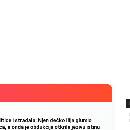
litice i stradala: Njen dečko Ilija glumio
, a onda je obdukcija otkrila jezivu istinu