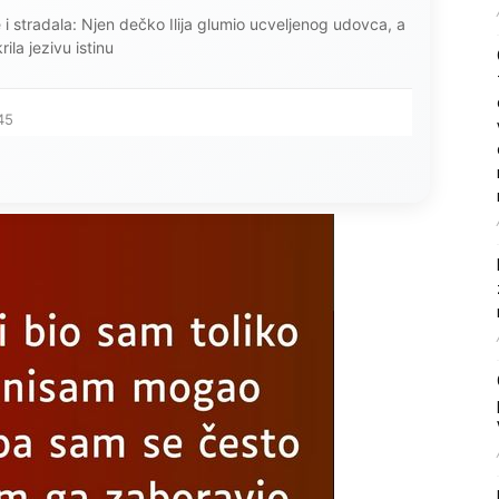
ce i stradala: Njen dečko Ilija glumio ucveljenog udovca, a
ila jezivu istinu
45