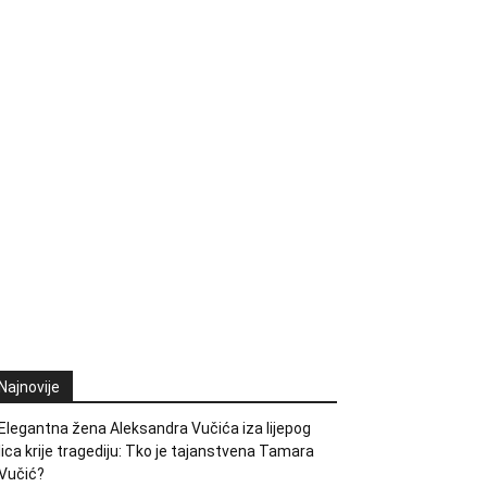
Najnovije
Elegantna žena Aleksandra Vučića iza lijepog
lica krije tragediju: Tko je tajanstvena Tamara
Vučić?