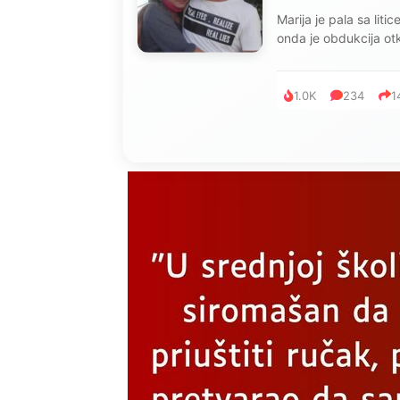
Marija je pala sa liti
onda je obdukcija otkr
1.0K
234
1