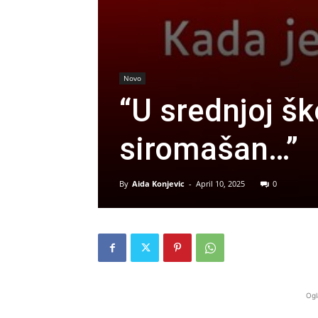
Novo
“U srednjoj šk
siromašan…”
By
Aida Konjevic
-
April 10, 2025
0
Ogl