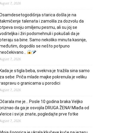
August 7, 2026
Osamdesetogodišnja starica došla je na
takmičenje talenata i zamolila za dozvolu da
otpeva svoju omiljenu pesmu, ali su joj se
voditeljka i žiri podsmehnuli i pokušali da je
oteraju sa bine. Samo nekoliko minuta kasnije,
međutim, dogodilo se nešto potpuno
neočekivano…
August 7, 2026
Kada je stigla beba, svekrva je tražila sina samo
za sebe: Priča mlade majke pokrenula je veliku
raspravu o granicama u porodici
August 7, 2026
Očarala me je… Posle 10 godina braka Veljko
priznao da ga je osvojila DRUGA ŽENA! Mlađa od
Verice i svi je znate, pogledajte prve fotke
August 7, 2026
Moja šogorica je ukrala ključeve kuće na jezeru