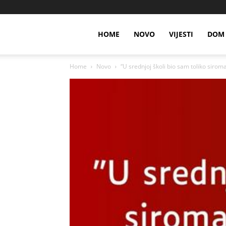
HOME
NOVO
VIJESTI
DOM 
Home
Novo
“U srednjoj školi bio sam toliko siro