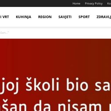
Home
Privacy Policy
Ko
I VRT
KUHINJA
REGION
SAVJETI
SPORT
ZDRAVL
mašan…”