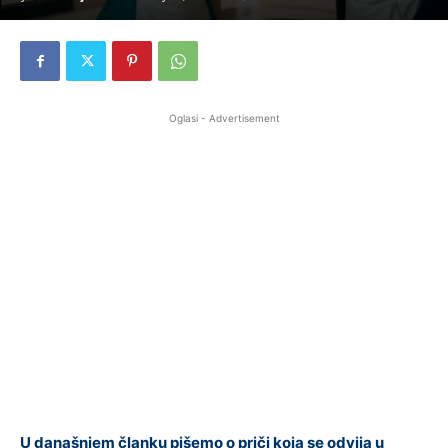
Oglasi - Advertisement
U današnjem članku pišemo o priči koja se odvija u