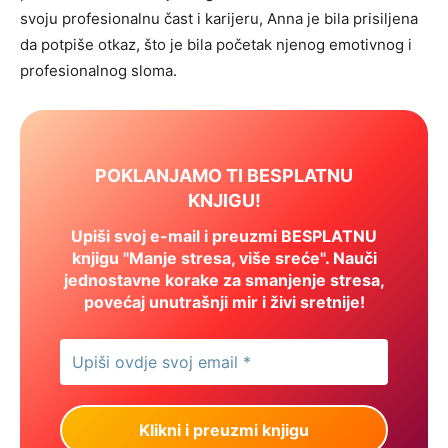
svoju profesionalnu čast i karijeru, Anna je bila prisiljena
da potpiše otkaz, što je bila početak njenog emotivnog i
profesionalnog sloma.
POKLANJAMO TI BESPLATNU
KNJIGU!
Upiši svoj e-mail i preuzmi BESPLATNU
knjigu "Manje stresa, više sreće". Nauči
jednostavne korake za smanjenje stresa,
povećaj unutrašnji mir i živi sretnije!