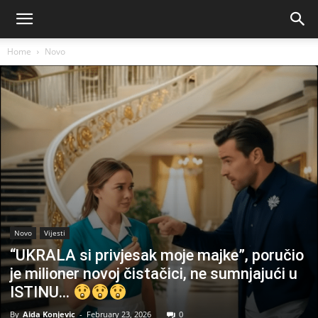
Home
Novo
Novo
Vijesti
“UKRALA si privjesak moje majke”, poručio
je milioner novoj čistačici, ne sumnjajući u
ISTINU…
By
Aida Konjevic
-
February 23, 2026
0