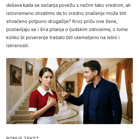
dešava kada se sećanja povežu s nečim tako vrednim, ali
istovremeno shvatimo da to vredno značenje može biti
shvaćeno potpuno drugačije? Kroz priču ove žene,
postavljaju se i šira pitanja o ljudskim odnosima, o tome
koliko bi poverenje trebalo biti utemeljeno na istini i
iskrenosti.
BONUS TEKST