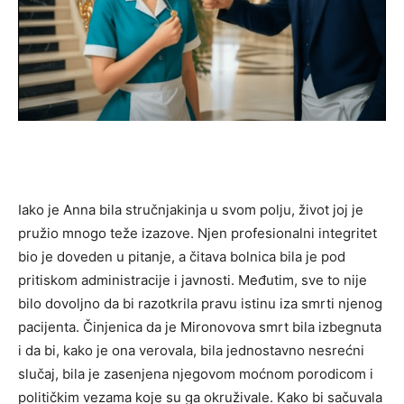
Iako je Anna bila stručnjakinja u svom polju, život joj je
pružio mnogo teže izazove. Njen profesionalni integritet
bio je doveden u pitanje, a čitava bolnica bila je pod
pritiskom administracije i javnosti. Međutim, sve to nije
bilo dovoljno da bi razotkrila pravu istinu iza smrti njenog
pacijenta. Činjenica da je Mironovova smrt bila izbegnuta
i da bi, kako je ona verovala, bila jednostavno nesrećni
slučaj, bila je zasenjena njegovom moćnom porodicom i
političkim vezama koje su ga okruživale. Kako bi sačuvala