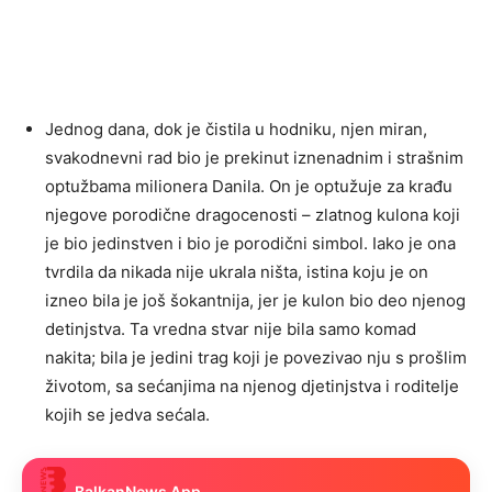
Jednog dana, dok je čistila u hodniku, njen miran,
svakodnevni rad bio je prekinut iznenadnim i strašnim
optužbama milionera Danila. On je optužuje za krađu
njegove porodične dragocenosti – zlatnog kulona koji
je bio jedinstven i bio je porodični simbol. Iako je ona
tvrdila da nikada nije ukrala ništa, istina koju je on
izneo bila je još šokantnija, jer je kulon bio deo njenog
detinjstva. Ta vredna stvar nije bila samo komad
nakita; bila je jedini trag koji je povezivao nju s prošlim
životom, sa sećanjima na njenog djetinjstva i roditelje
kojih se jedva sećala.
BalkanNews App