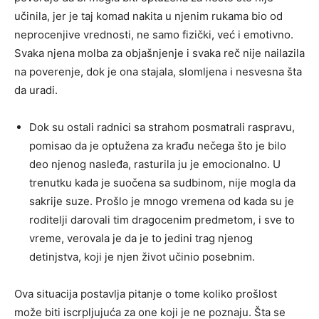
učinila, jer je taj komad nakita u njenim rukama bio od
neprocenjive vrednosti, ne samo fizički, već i emotivno.
Svaka njena molba za objašnjenje i svaka reč nije nailazila
na poverenje, dok je ona stajala, slomljena i nesvesna šta
da uradi.
Dok su ostali radnici sa strahom posmatrali raspravu,
pomisao da je optužena za krađu nečega što je bilo
deo njenog nasleđa, rasturila ju je emocionalno. U
trenutku kada je suočena sa sudbinom, nije mogla da
sakrije suze. Prošlo je mnogo vremena od kada su je
roditelji darovali tim dragocenim predmetom, i sve to
vreme, verovala je da je to jedini trag njenog
detinjstva, koji je njen život učinio posebnim.
Ova situacija postavlja pitanje o tome koliko prošlost
može biti iscrpljujuća za one koji je ne poznaju. Šta se