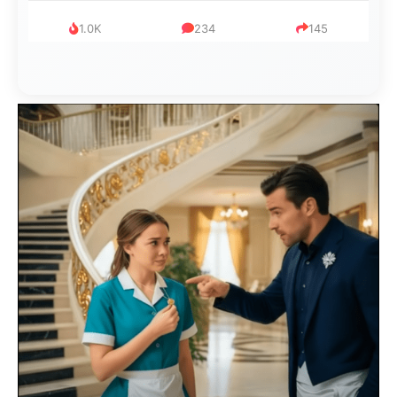
1.0K
234
145