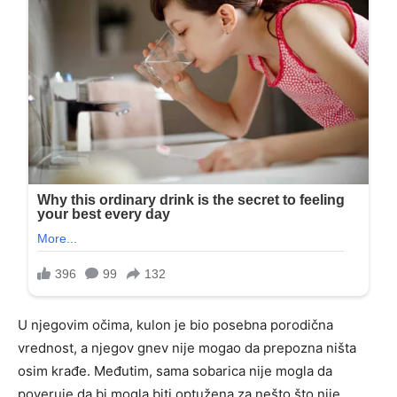
U njegovim očima, kulon je bio posebna porodična
vrednost, a njegov gnev nije mogao da prepozna ništa
osim krađe. Međutim, sama sobarica nije mogla da
poveruje da bi mogla biti optužena za nešto što nije