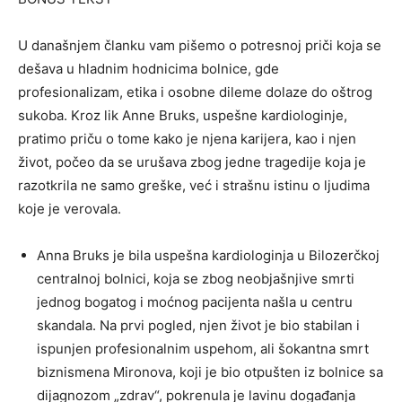
U današnjem članku vam pišemo o potresnoj priči koja se
dešava u hladnim hodnicima bolnice, gde
profesionalizam, etika i osobne dileme dolaze do oštrog
sukoba. Kroz lik Anne Bruks, uspešne kardiologinje,
pratimo priču o tome kako je njena karijera, kao i njen
život, počeo da se urušava zbog jedne tragedije koja je
razotkrila ne samo greške, već i strašnu istinu o ljudima
koje je verovala.
Anna Bruks je bila uspešna kardiologinja u Bilozerčkoj
centralnoj bolnici, koja se zbog neobjašnjive smrti
jednog bogatog i moćnog pacijenta našla u centru
skandala. Na prvi pogled, njen život je bio stabilan i
ispunjen profesionalnim uspehom, ali šokantna smrt
biznismena Mironova, koji je bio otpušten iz bolnice sa
dijagnozom „zdrav“, pokrenula je lavinu događanja