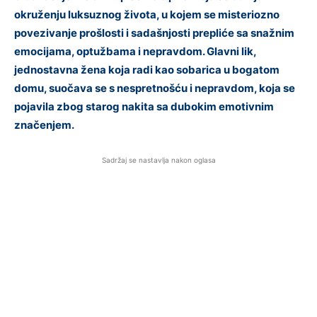
okruženju luksuznog života, u kojem se misteriozno
povezivanje prošlosti i sadašnjosti prepliće sa snažnim
emocijama, optužbama i nepravdom. Glavni lik,
jednostavna žena koja radi kao sobarica u bogatom
domu, suočava se s nespretnošću i nepravdom, koja se
pojavila zbog starog nakita sa dubokim emotivnim
značenjem.
Sadržaj se nastavlja nakon oglasa