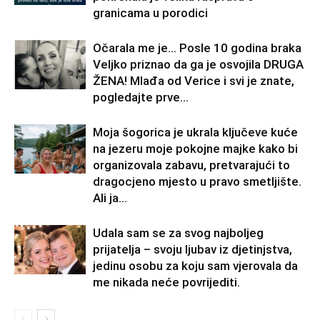
granicama u porodici
Očarala me je… Posle 10 godina braka
Veljko priznao da ga je osvojila DRUGA
ŽENA! Mlađa od Verice i svi je znate,
pogledajte prve...
Moja šogorica je ukrala ključeve kuće
na jezeru moje pokojne majke kako bi
organizovala zabavu, pretvarajući to
dragocjeno mjesto u pravo smetljište.
Ali ja...
Udala sam se za svog najboljeg
prijatelja – svoju ljubav iz djetinjstva,
jedinu osobu za koju sam vjerovala da
me nikada neće povrijediti.