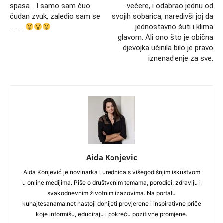
spasa… I samo sam čuo
večere, i odabrao jednu od
čudan zvuk, zaledio sam se
svojih sobarica, naredivši joj da
………
jednostavno šuti i klima
glavom. Ali ono što je obična
djevojka učinila bilo je pravo
iznenađenje za sve.
Aida Konjevic
Aida Konjević je novinarka i urednica s višegodišnjim iskustvom
u online medijima. Piše o društvenim temama, porodici, zdravlju i
svakodnevnim životnim izazovima. Na portalu
kuhajtesanama.net nastoji donijeti provjerene i inspirativne priče
koje informišu, educiraju i pokreću pozitivne promjene.