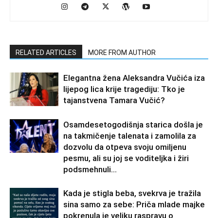
RELATED ARTICLES
MORE FROM AUTHOR
Elegantna žena Aleksandra Vučića iza
lijepog lica krije tragediju: Tko je
tajanstvena Tamara Vučić?
Osamdesetogodišnja starica došla je
na takmičenje talenata i zamolila za
dozvolu da otpeva svoju omiljenu
pesmu, ali su joj se voditeljka i žiri
podsmehnuli...
Kada je stigla beba, svekrva je tražila
sina samo za sebe: Priča mlade majke
pokrenula je veliku raspravu o