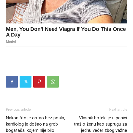
Previous article
Next article
Nakon što je ostao bez posla,
Vlasnik hotela je u panici
kardiolog je došao na grob
tražio ženu kao suprugu za
bogataša, kojem nije bilo
jednu večer zbog važne