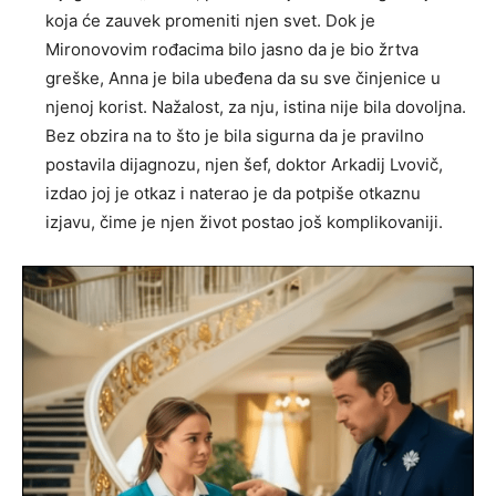
koja će zauvek promeniti njen svet. Dok je
Mironovovim rođacima bilo jasno da je bio žrtva
greške, Anna je bila ubeđena da su sve činjenice u
njenoj korist. Nažalost, za nju, istina nije bila dovoljna.
Bez obzira na to što je bila sigurna da je pravilno
postavila dijagnozu, njen šef, doktor Arkadij Lvovič,
izdao joj je otkaz i naterao je da potpiše otkaznu
izjavu, čime je njen život postao još komplikovaniji.