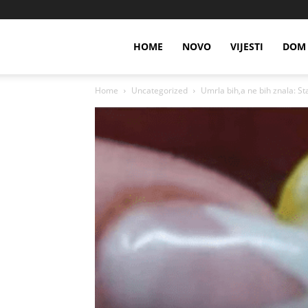
HOME
NOVO
VIJESTI
DOM 
Home
Uncategorized
Umrla bih,a ne bih znala: Sta