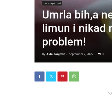
Uncategorized
Umrla bih,a ne
limun i nikad 
problem!
By
Aida Konjevic
-
September 7, 2025
0
Ogl