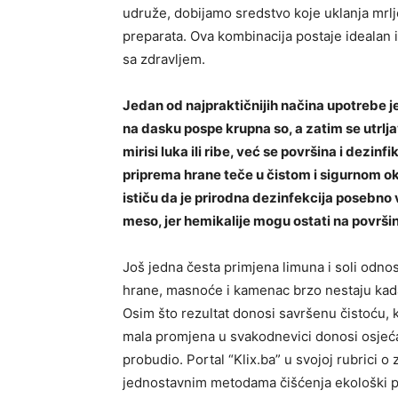
udruže, dobijamo sredstvo koje uklanja mrlj
preparata. Ova kombinacija postaje idealan i
sa zdravljem.
Jedan od najpraktičnijih načina upotrebe j
na dasku pospe krupna so, a zatim se utrlja
mirisi luka ili ribe, već se površina i dezi
priprema hrane teče u čistom i sigurnom ok
ističu da je prirodna dezinfekcija posebn
meso, jer hemikalije mogu ostati na površini
Još jedna česta primjena limuna i soli odno
hrane, masnoće i kamenac brzo nestaju kad
Osim što rezultat donosi savršenu čistoću, 
mala promjena u svakodnevici donosi osjećaj
probudio. Portal “Klix.ba” u svojoj rubrici o
jednostavnim metodama čišćenja ekološki pr