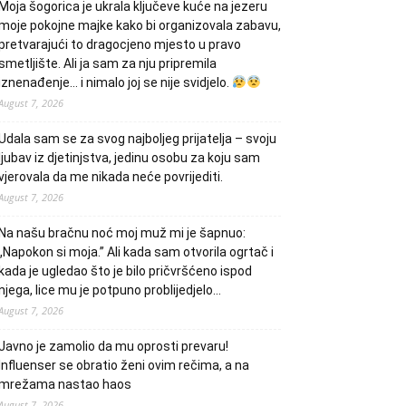
Moja šogorica je ukrala ključeve kuće na jezeru
moje pokojne majke kako bi organizovala zabavu,
pretvarajući to dragocjeno mjesto u pravo
smetljište. Ali ja sam za nju pripremila
iznenađenje… i nimalo joj se nije svidjelo.
August 7, 2026
Udala sam se za svog najboljeg prijatelja – svoju
ljubav iz djetinjstva, jedinu osobu za koju sam
vjerovala da me nikada neće povrijediti.
August 7, 2026
Na našu bračnu noć moj muž mi je šapnuo:
„Napokon si moja.” Ali kada sam otvorila ogrtač i
kada je ugledao što je bilo pričvršćeno ispod
njega, lice mu je potpuno problijedjelo…
August 7, 2026
Javno je zamolio da mu oprosti prevaru!
Influenser se obratio ženi ovim rečima, a na
mrežama nastao haos
August 7, 2026