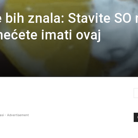
 bih znala: Stavite SO 
nećete imati ovaj
asi - Advertisement