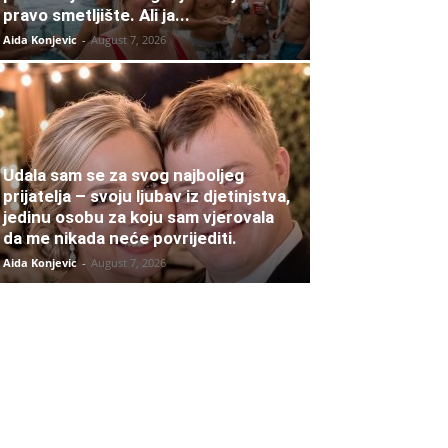
pravo smetljište. Ali ja...
Aida Konjevic
-
August 7, 2026
Udala sam se za svog najboljeg
prijatelja – svoju ljubav iz djetinjstva,
jedinu osobu za koju sam vjerovala
da me nikada neće povrijediti.
Aida Konjevic
-
August 7, 2026