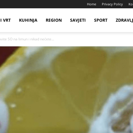
Home
Privacy Policy
Ko
I VRT
KUHINJA
REGION
SAVJETI
SPORT
ZDRAVL
vite SO na limun i nikad nećete...