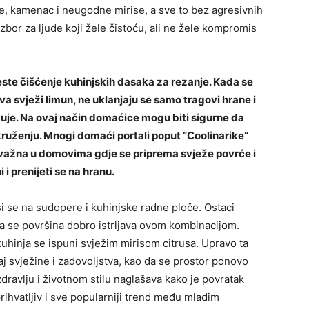
e, kamenac i neugodne mirise, a sve to bez agresivnih
zbor za ljude koji žele čistoću, ali ne žele kompromis
este čišćenje kuhinjskih dasaka za rezanje. Kada se
va svježi limun, ne uklanjaju se samo tragovi hrane i
nfikuje. Na ovaj način domaćice mogu biti sigurne da
ruženju. Mnogi domaći portali poput “Coolinarike”
o važna u domovima gdje se priprema svježe povrće i
 i prenijeti se na hranu.
si se na sudopere i kuhinjske radne ploče. Ostaci
a se površina dobro istrljava ovom kombinacijom.
kuhinja se ispuni svježim mirisom citrusa. Upravo ta
 svježine i zadovoljstva, kao da se prostor ponovo
 zdravlju i životnom stilu naglašava kako je povratak
ihvatljiv i sve popularniji trend među mladim