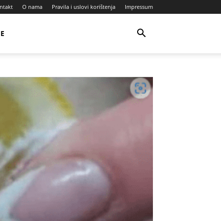
ntakt
O nama
Pravila i uslovi korištenja
Impressum
JE