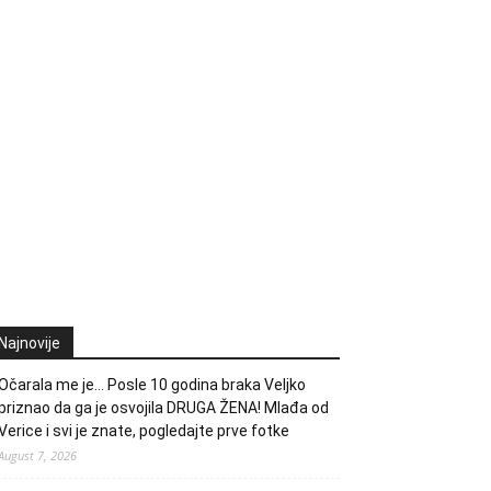
Najnovije
Očarala me je… Posle 10 godina braka Veljko
priznao da ga je osvojila DRUGA ŽENA! Mlađa od
Verice i svi je znate, pogledajte prve fotke
August 7, 2026