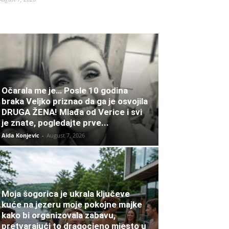
Očarala me je… Posle 10 godina
braka Veljko priznao da ga je osvojila
DRUGA ŽENA! Mlađa od Verice i svi
je znate, pogledajte prve...
Aida Konjevic
-
August 7, 2026
Moja šogorica je ukrala ključeve
kuće na jezeru moje pokojne majke
kako bi organizovala zabavu,
pretvarajući to dragocjeno mjesto u