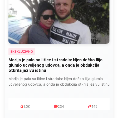
EKSKLUZIVNO
Marija je pala sa litice i stradala: Njen dečko Ilija
glumio ucveljenog udovca, a onda je obdukcija
otkrila jezivu istinu
Marija je pala sa litice i stradala: Njen dečko Ilija glumio
ucveljenog udovca, a onda je obdukcija otkrila jezivu istinu
1.0K
234
145