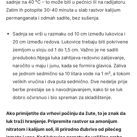
sadnje na 40 °C – to može biti u pećnici ili na radijatoru.
Zatim ih potopite 30-40 minuta u slab rastvor kalijum
permanganata i odmah sadite, bez sušenja.
Sadnja se vrši u razmaku od 10 cm između lukovica i
20 cm između redova. Lukovice trebaju biti pokrivene
zemljom u sloju od 1 do 1,5 cm. Važno je ne saditi
preduboko.Njega luka zahtijeva redovno zalijevanje,
naročito u maju i junu, kada se formira glavica. Zaliva
se jednom sedmično sa 10 litara vode na 1 m², a tokom
velikih vrućina i dva puta sedmično. Dve nedelje prije
berbe prestaje se s navodnjavanjem, kako bi se luk
dobro očvrsnuo i bio spreman za skladištenje.
Ako primijetite da vrhovi počinju da žute, to je znak da
luk traži hranjenje. Pripremite rastvor sa amonijum
nitratom i kalijum soli, ili prirodno đubrivo od pilećeg