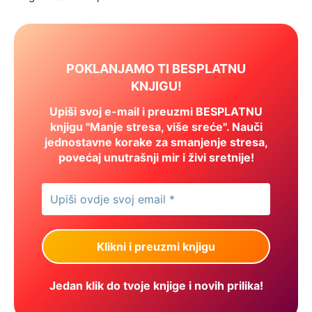
POKLANJAMO TI BESPLATNU
KNJIGU!
Upiši svoj e-mail i preuzmi BESPLATNU
knjigu "Manje stresa, više sreće". Nauči
jednostavne korake za smanjenje stresa,
povećaj unutrašnji mir i živi sretnije!
Jedan klik do tvoje knjige i novih prilika!