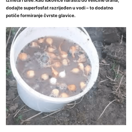
izmeta i uree. Kad lukovice narastu do veličine oraha,
dodajte superfosfat razrijeđen u vodi – to dodatno
potiče formiranje čvrste glavice.