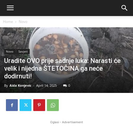
Home
Novo
Novo
Savjeti
Uradite OVO prije sadnje luka: Narasti će
velik i nijedna ŠTETOČINA ga neće
dodirnuti!
By
Aida Konjevic
-
April 14, 2025
0
Oglasi - Advertisement