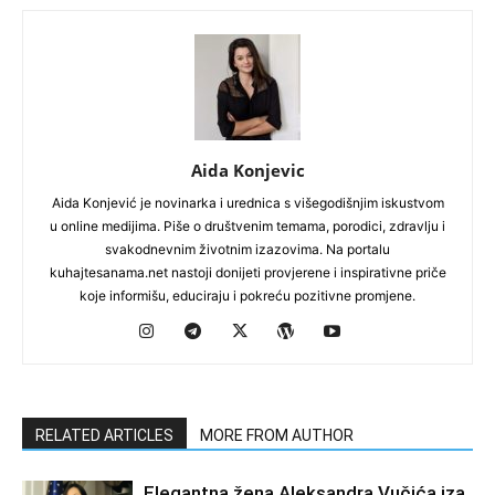
Aida Konjevic
Aida Konjević je novinarka i urednica s višegodišnjim iskustvom
u online medijima. Piše o društvenim temama, porodici, zdravlju i
svakodnevnim životnim izazovima. Na portalu
kuhajtesanama.net nastoji donijeti provjerene i inspirativne priče
koje informišu, educiraju i pokreću pozitivne promjene.
RELATED ARTICLES
MORE FROM AUTHOR
Elegantna žena Aleksandra Vučića iza