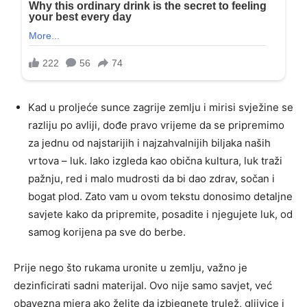
Kad u proljeće sunce zagrije zemlju i mirisi svježine se
razliju po avliji, dođe pravo vrijeme da se pripremimo
za jednu od najstarijih i najzahvalnijih biljaka naših
vrtova – luk. Iako izgleda kao obična kultura, luk traži
pažnju, red i malo mudrosti da bi dao zdrav, sočan i
bogat plod. Zato vam u ovom tekstu donosimo detaljne
savjete kako da pripremite, posadite i njegujete luk, od
samog korijena pa sve do berbe.
Prije nego što rukama uronite u zemlju, važno je
dezinficirati sadni materijal. Ovo nije samo savjet, već
obavezna mjera ako želite da izbjegnete trulež, gljivice i