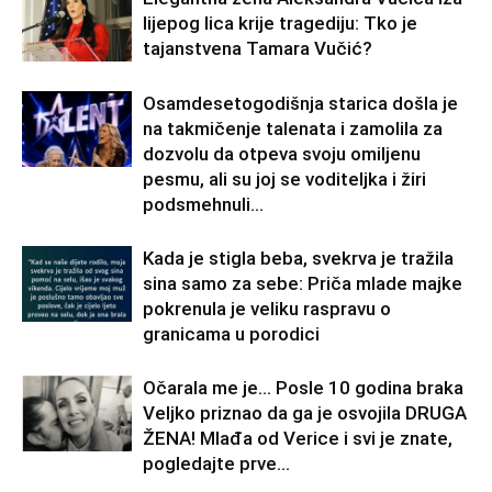
lijepog lica krije tragediju: Tko je
tajanstvena Tamara Vučić?
Osamdesetogodišnja starica došla je
na takmičenje talenata i zamolila za
dozvolu da otpeva svoju omiljenu
pesmu, ali su joj se voditeljka i žiri
podsmehnuli...
Kada je stigla beba, svekrva je tražila
sina samo za sebe: Priča mlade majke
pokrenula je veliku raspravu o
granicama u porodici
Očarala me je… Posle 10 godina braka
Veljko priznao da ga je osvojila DRUGA
ŽENA! Mlađa od Verice i svi je znate,
pogledajte prve...