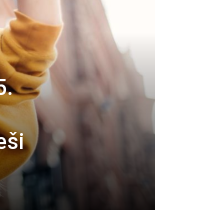
5.
eši