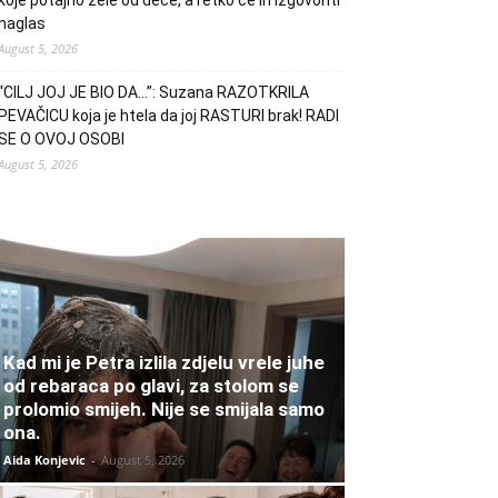
koje potajno žele od dece, a retko će ih izgovoriti
naglas
August 5, 2026
“CILJ JOJ JE BIO DA…”: Suzana RAZOTKRILA
PEVAČICU koja je htela da joj RASTURI brak! RADI
SE O OVOJ OSOBI
August 5, 2026
Kad mi je Petra izlila zdjelu vrele juhe
od rebaraca po glavi, za stolom se
prolomio smijeh. Nije se smijala samo
ona.
Aida Konjevic
-
August 5, 2026