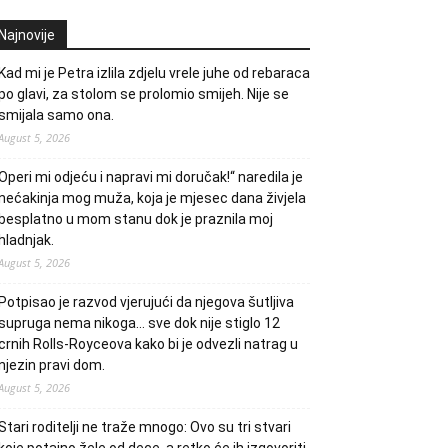
Najnovije
Kad mi je Petra izlila zdjelu vrele juhe od rebaraca
po glavi, za stolom se prolomio smijeh. Nije se
smijala samo ona.
August 5, 2026
Operi mi odjeću i napravi mi doručak!“ naredila je
nećakinja mog muža, koja je mjesec dana živjela
besplatno u mom stanu dok je praznila moj
hladnjak.
August 5, 2026
Potpisao je razvod vjerujući da njegova šutljiva
supruga nema nikoga… sve dok nije stiglo 12
crnih Rolls-Royceova kako bi je odvezli natrag u
njezin pravi dom.
August 5, 2026
Stari roditelji ne traže mnogo: Ovo su tri stvari