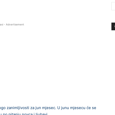
asi - Advertisement
 zanimljivosti za jun mjesec. U junu mjesecu će se
u po pitanju novca i ljubavi.