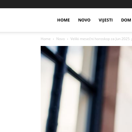
HOME
NOVO
VIJESTI
DOM 
Home
Novo
Veliki mesečni horoskop za Jun 2025. go