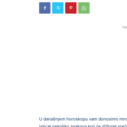
Ogl
U današnjem horoskopu vam donosimo mnogo
isticat nekoliko znakova koji će diživjet sreć