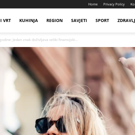
Home
Privacy Policy
Ko
I VRT
KUHINJA
REGION
SAVJETI
SPORT
ZDRAVL
dine: Jedan znak doživljava veliki finansijski...