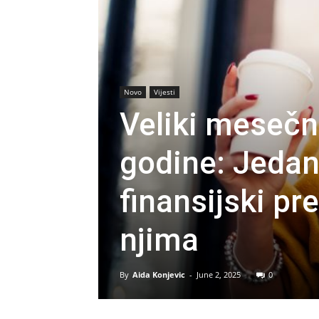
Novo
Vijesti
Veliki mesečn
godine: Jedan 
finansijski pr
njima
By
Aida Konjevic
-
June 2, 2025
0