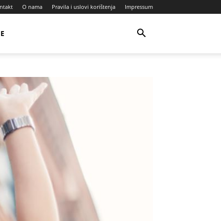
ntakt
O nama
Pravila i uslovi korištenja
Impressum
JE