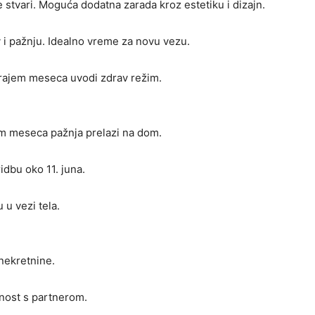
e stvari. Moguća dodatna zarada kroz estetiku i dizajn.
 i pažnju. Idealno vreme za novu vezu.
s krajem meseca uvodi zdrav režim.
ajem meseca pažnja prelazi na dom.
idbu oko 11. juna.
 u vezi tela.
 nekretnine.
nost s partnerom.