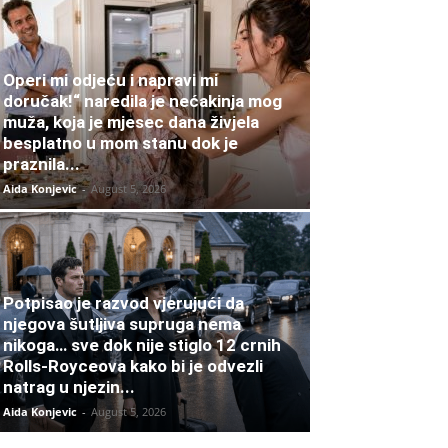
Operi mi odjeću i napravi mi
doručak!“ naredila je nećakinja mog
muža, koja je mjesec dana živjela
besplatno u mom stanu dok je
praznila...
Aida Konjevic
-
August 5, 2026
Potpisao je razvod vjerujući da
njegova šutljiva supruga nema
nikoga… sve dok nije stiglo 12 crnih
Rolls-Royceova kako bi je odvezli
natrag u njezin...
Aida Konjevic
-
August 5, 2026