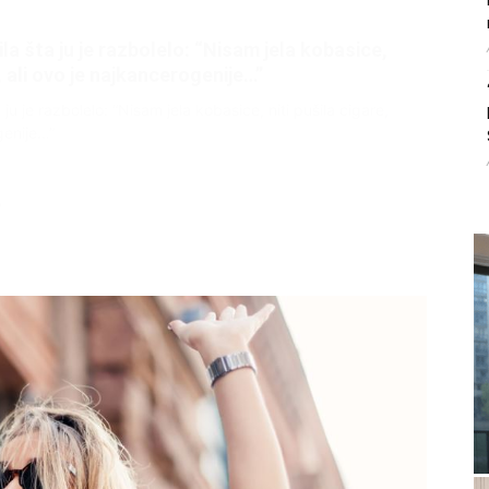
litice i stradala: Njen dečko Ilija glumio
, a onda je obdukcija otkrila jezivu istinu
ce i stradala: Njen dečko Ilija glumio ucveljenog udovca, a
ila jezivu istinu
45