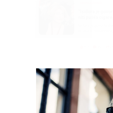
EKSKLUZIVNO
Marija je pala sa 
ucveljenog udovca
Marija je pala sa liti
onda je obdukcija otkr
1.0K
234
1