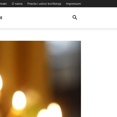
ntakt
O nama
Pravila i uslovi korištenja
Impressum
JE