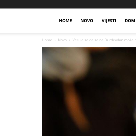
HOME
NOVO
VIJESTI
DOM 
Home
Novo
Veruje se da se na Đurđevdan može pr