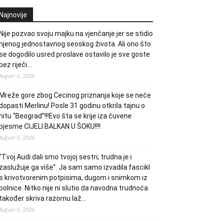
Najnovije
Nije pozvao svoju majku na vjenčanje jer se stidio
njenog jednostavnog seoskog života. Ali ono što
se dogodilo usred proslave ostavilo je sve goste
bez riječi…
August 6, 2026
Mreže gore zbog Cecinog priznanja koje se neće
dopasti Merlinu! Posle 31 godinu otkrila tajnu o
hitu “Beograd”!!!Evo šta se krije iza čuvene
pjesme CIJELI BALKAN U ŠOKU!!!!
August 6, 2026
“Tvoj Audi dali smo tvojoj sestri; trudna je i
zaslužuje ga više”. Ja sam samo izvadila fascikl
s krivotvorenim potpisima, dugom i snimkom iz
bolnice. Nitko nije ni slutio da navodna trudnoća
također skriva razornu laž…
August 6, 2026