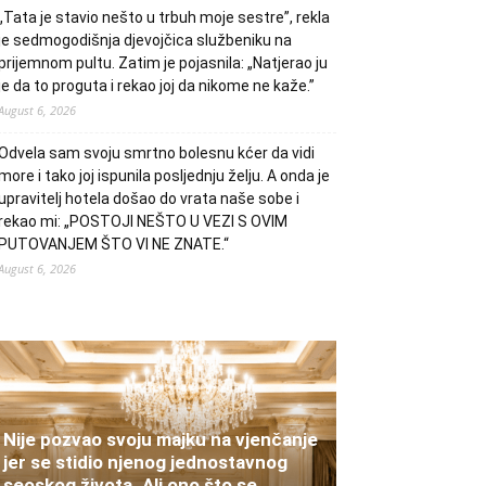
„Tata je stavio nešto u trbuh moje sestre”, rekla
je sedmogodišnja djevojčica službeniku na
prijemnom pultu. Zatim je pojasnila: „Natjerao ju
je da to proguta i rekao joj da nikome ne kaže.”
August 6, 2026
Odvela sam svoju smrtno bolesnu kćer da vidi
more i tako joj ispunila posljednju želju. A onda je
upravitelj hotela došao do vrata naše sobe i
rekao mi: „POSTOJI NEŠTO U VEZI S OVIM
PUTOVANJEM ŠTO VI NE ZNATE.“
August 6, 2026
Nije pozvao svoju majku na vjenčanje
jer se stidio njenog jednostavnog
seoskog života. Ali ono što se