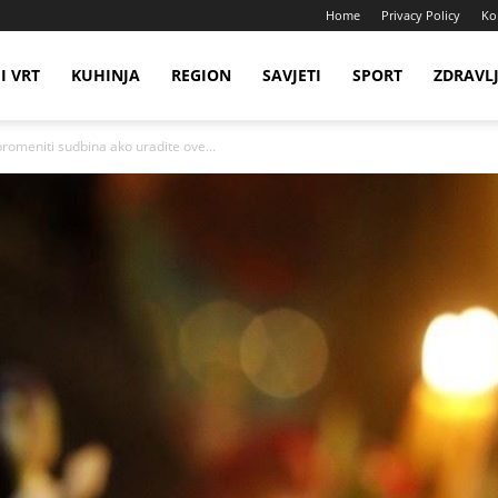
Home
Privacy Policy
Ko
I VRT
KUHINJA
REGION
SAVJETI
SPORT
ZDRAVL
omeniti sudbina ako uradite ove...