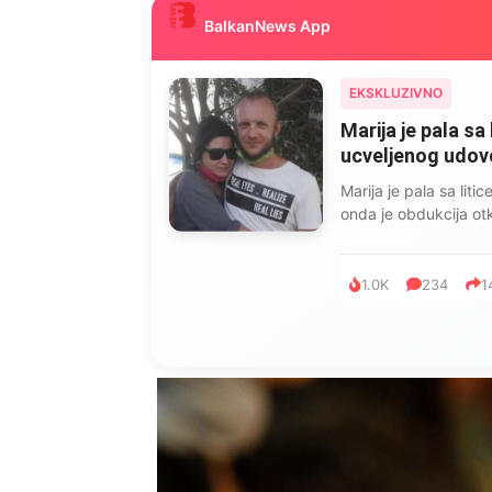
BalkanNews App
EKSKLUZIVNO
Marija je pala sa 
ucveljenog udovca
Marija je pala sa liti
onda je obdukcija otkr
1.0K
234
1