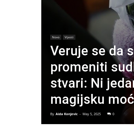
Novo
Vijesti
Veruje se da
promeniti sud
stvari: Ni jed
magijsku moć
By
Aida Konjevic
-
May 5, 2025
0