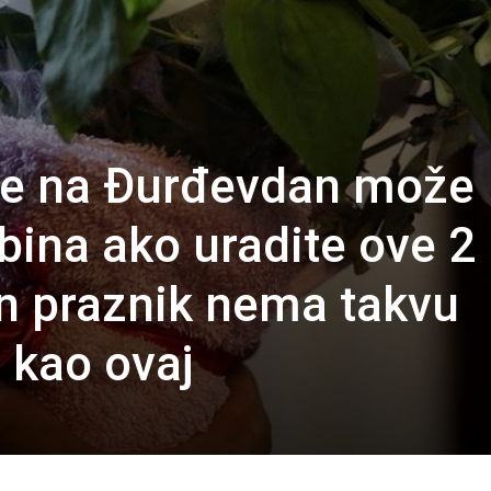
 se na Đurđevdan može
bina ako uradite ove 2
an praznik nema takvu
 kao ovaj