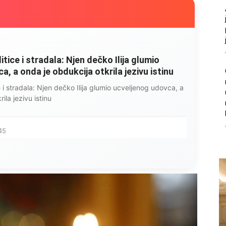
litice i stradala: Njen dečko Ilija glumio
, a onda je obdukcija otkrila jezivu istinu
ce i stradala: Njen dečko Ilija glumio ucveljenog udovca, a
ila jezivu istinu
45