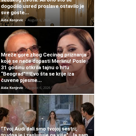
dogodilo usred proslave ostavilo je
sve goste...
Aida Konjevic
-
August 6, 2026
Mreže gore zbog Cecinog priznanja
koje se neće dopasti Merlinu! Posle
31 godinu otkrila tajnu o hitu
“Beograd”!!!Evo šta se krije iza
čuvene pjesme...
Aida Konjevic
-
August 6, 2026
“Tvoj Audi dali smo tvojoj sestri;
trudna je i zaslužuje ga više”. Ja sam