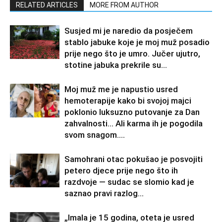
RELATED ARTICLES
MORE FROM AUTHOR
Susjed mi je naredio da posječem
stablo jabuke koje je moj muž posadio
prije nego što je umro. Jučer ujutro,
stotine jabuka prekrile su...
Moj muž me je napustio usred
hemoterapije kako bi svojoj majci
poklonio luksuzno putovanje za Dan
zahvalnosti… Ali karma ih je pogodila
svom snagom....
Samohrani otac pokušao je posvojiti
petero djece prije nego što ih
razdvoje — sudac se slomio kad je
saznao pravi razlog…
„Imala je 15 godina, oteta je usred