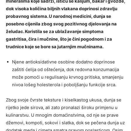
mineralima koje sadrži, ističu se kalijum, bakar i gvožđe,
dok visoka količina biljnih vlakana doprinosi zdravlju
probavnog sistema. U narodnoj medicini, dunja se
posebno cijenila zbog svog pozitivnog djelovanja na
želudac. Koristila se za ublažavanje simptoma
gastritisa, čira i mučnine, što je čini pogodnom i za
trudnice koje se bore sa jutarnjim mučninama.
Njene antioksidativne osobine dodatno doprinose
zaštiti ćelija od oštećenja, dok redovna konzumacija
može pomoći u regulisanju krvnog pritiska, smanjenju
nivoa lošeg holesterola i poboljšanju funkcije srca.
Zbog svoje čvrste teksture i kiselkastog ukusa, dunja se
rijetko jede sirova, ali zato pronalazi široku primjenu u
kulinarstvu. U mnogim domaćinstvima, od nje se prave
džemovi, kompoti, sokovi i slatka, dok se pečena dunja uz
dodatak meda i cimeta smatra pravom poslasticom. Osim