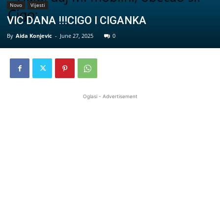
Novo
Vijesti
VIC DANA !!!CIGO I CIGANKA
By
Aida Konjevic
-
June 27, 2025
0
Oglasi - Advertisement