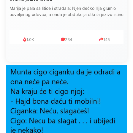
Marija je pala sa litice i stradala: Njen dečko Ilija glumio
ucveljenog udovca, a onda je obdukcija otkrila jezivu istinu
1.0K
234
145