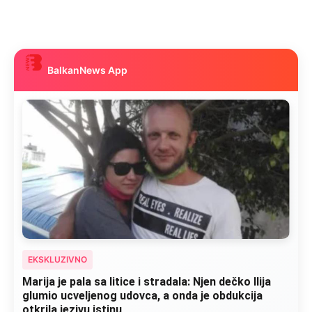
BalkanNews App
EKSKLUZIVNO
Marija je pala sa litice i stradala: Njen dečko Ilija
glumio ucveljenog udovca, a onda je obdukcija
otkrila jezivu istinu