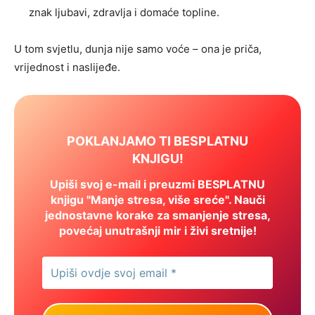
znak ljubavi, zdravlja i domaće topline.
U tom svjetlu, dunja nije samo voće – ona je priča,
vrijednost i naslijeđe.
POKLANJAMO TI BESPLATNU
KNJIGU!
Upiši svoj e-mail i preuzmi BESPLATNU
knjigu "Manje stresa, više sreće". Nauči
jednostavne korake za smanjenje stresa,
povećaj unutrašnji mir i živi sretnije!