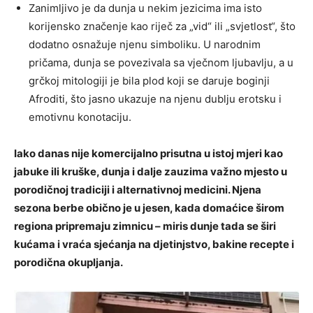
Zanimljivo je da dunja u nekim jezicima ima isto
korijensko značenje kao riječ za „vid“ ili „svjetlost“, što
dodatno osnažuje njenu simboliku. U narodnim
pričama, dunja se povezivala sa vječnom ljubavlju, a u
grčkoj mitologiji je bila plod koji se daruje boginji
Afroditi, što jasno ukazuje na njenu dublju erotsku i
emotivnu konotaciju.
Iako danas nije komercijalno prisutna u istoj mjeri kao
jabuke ili kruške, dunja i dalje zauzima važno mjesto u
porodičnoj tradiciji i alternativnoj medicini. Njena
sezona berbe obično je u jesen, kada domaćice širom
regiona pripremaju zimnicu – miris dunje tada se širi
kućama i vraća sjećanja na djetinjstvo, bakine recepte i
porodična okupljanja.