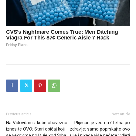
Previous article
Next article
Na Vidovdan iz kuće obavezno
Plijesan je veoma štetna po
iznesite OVO: Stari običaj koji
zdravlje: samo poprskajte ovo
se vekovima poštuje kod Srba
ulje i nikada više nećete vidjeti