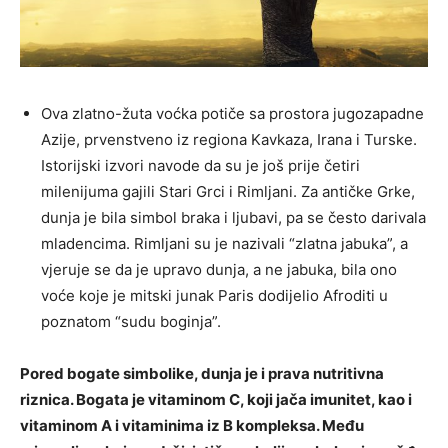
Ova zlatno-žuta voćka potiče sa prostora jugozapadne
Azije, prvenstveno iz regiona Kavkaza, Irana i Turske.
Istorijski izvori navode da su je još prije četiri
milenijuma gajili Stari Grci i Rimljani. Za antičke Grke,
dunja je bila simbol braka i ljubavi, pa se često darivala
mladencima. Rimljani su je nazivali “zlatna jabuka”, a
vjeruje se da je upravo dunja, a ne jabuka, bila ono
voće koje je mitski junak Paris dodijelio Afroditi u
poznatom “sudu boginja”.
Pored bogate simbolike, dunja je i prava nutritivna
riznica. Bogata je vitaminom C, koji jača imunitet, kao i
vitaminom A i vitaminima iz B kompleksa. Među