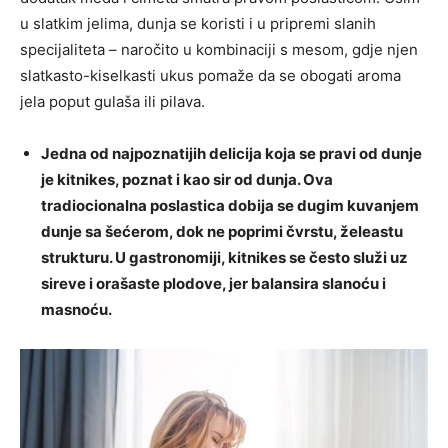
u slatkim jelima, dunja se koristi i u pripremi slanih
specijaliteta – naročito u kombinaciji s mesom, gdje njen
slatkasto-kiselkasti ukus pomaže da se obogati aroma
jela poput gulaša ili pilava.
Jedna od najpoznatijih delicija koja se pravi od dunje
je kitnikes, poznat i kao sir od dunja. Ova
tradiocionalna poslastica dobija se dugim kuvanjem
dunje sa šećerom, dok ne poprimi čvrstu, želeastu
strukturu. U gastronomiji, kitnikes se često služi uz
sireve i orašaste plodove, jer balansira slanoću i
masnoću.