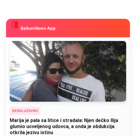
BalkanNews App
EKSKLUZIVNO
Kad se Marin suprug razbolio ona ga kupala,
pelene mu mijenjala: Jedno jutro je poslao po
čokoladu..