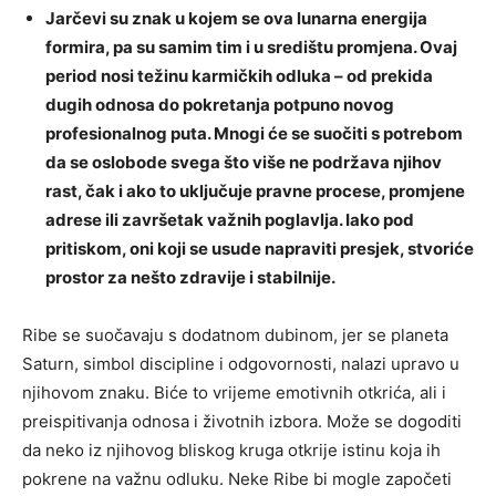
Jarčevi su znak u kojem se ova lunarna energija
formira, pa su samim tim i u središtu promjena. Ovaj
period nosi težinu karmičkih odluka – od prekida
dugih odnosa do pokretanja potpuno novog
profesionalnog puta. Mnogi će se suočiti s potrebom
da se oslobode svega što više ne podržava njihov
rast, čak i ako to uključuje pravne procese, promjene
adrese ili završetak važnih poglavlja. Iako pod
pritiskom, oni koji se usude napraviti presjek, stvoriće
prostor za nešto zdravije i stabilnije.
Ribe se suočavaju s dodatnom dubinom, jer se planeta
Saturn, simbol discipline i odgovornosti, nalazi upravo u
njihovom znaku. Biće to vrijeme emotivnih otkrića, ali i
preispitivanja odnosa i životnih izbora. Može se dogoditi
da neko iz njihovog bliskog kruga otkrije istinu koja ih
pokrene na važnu odluku. Neke Ribe bi mogle započeti