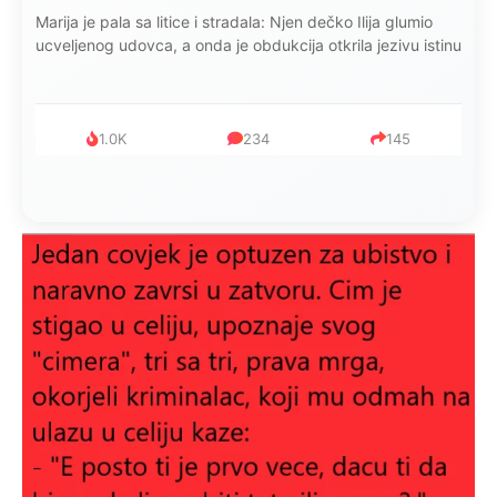
Kad se Marin suprug razbolio ona ga kupala, pelene mu
mijenjala: Jedno jutro je poslao po čokoladu..
999
321
234