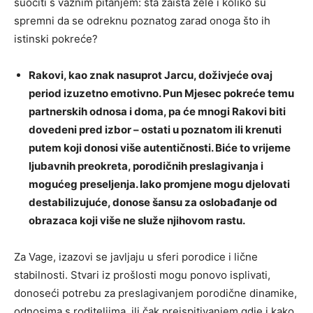
suočiti s važnim pitanjem: šta zaista žele i koliko su
spremni da se odreknu poznatog zarad onoga što ih
istinski pokreće?
Rakovi, kao znak nasuprot Jarcu, doživjeće ovaj
period izuzetno emotivno. Pun Mjesec pokreće temu
partnerskih odnosa i doma, pa će mnogi Rakovi biti
dovedeni pred izbor – ostati u poznatom ili krenuti
putem koji donosi više autentičnosti. Biće to vrijeme
ljubavnih preokreta, porodičnih preslagivanja i
mogućeg preseljenja. Iako promjene mogu djelovati
destabilizujuće, donose šansu za oslobađanje od
obrazaca koji više ne služe njihovom rastu.
Za Vage, izazovi se javljaju u sferi porodice i lične
stabilnosti. Stvari iz prošlosti mogu ponovo isplivati,
donoseći potrebu za preslagivanjem porodične dinamike,
odnosima s roditeljima, ili čak preispitivanjem gdje i kako