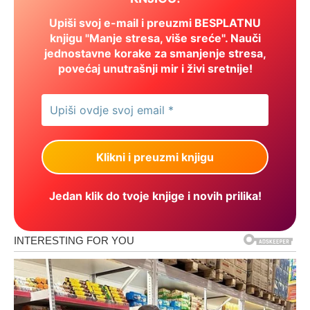
Upiši svoj e-mail i preuzmi BESPLATNU
knjigu "Manje stresa, više sreće". Nauči
jednostavne korake za smanjenje stresa,
povećaj unutrašnji mir i živi sretnije!
Jedan klik do tvoje knjige i novih prilika!