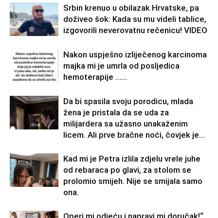
Srbin krenuo u obilazak Hrvatske, pa
doživeo šok: Kada su mu videli tablice,
izgovorili neverovatnu rečenicu! VIDEO
Nakon uspješno izliječenog karcinoma
majka mi je umrla od posljedica
hemoterapije ……
Da bi spasila svoju porodicu, mlada
žena je pristala da se uda za
milijardera sa užasno unakaženim
licem. Ali prve bračne noći, čovjek je...
Kad mi je Petra izlila zdjelu vrele juhe
od rebaraca po glavi, za stolom se
prolomio smijeh. Nije se smijala samo
ona.
Operi mi odjeću i napravi mi doručak!“