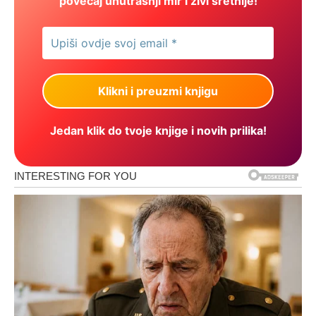
povećaj unutrašnji mir i živi sretnije!
Jedan klik do tvoje knjige i novih prilika!