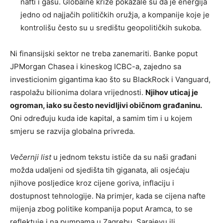
nafti i gasu. Globalne krize pokazale su da je energija
jedno od najjačih političkih oružja, a kompanije koje je
kontrolišu često su u središtu geopolitičkih sukoba.
Ni finansijski sektor ne treba zanemariti. Banke poput
JPMorgan Chasea i kineskog ICBC-a, zajedno sa
investicionim gigantima kao što su BlackRock i Vanguard,
raspolažu bilionima dolara vrijednosti.
Njihov uticaj je
ogroman, iako su često nevidljivi običnom građaninu.
Oni određuju kuda ide kapital, a samim tim i u kojem
smjeru se razvija globalna privreda.
Večernji list
u jednom tekstu ističe da su naši građani
možda udaljeni od sjedišta tih giganata, ali osjećaju
njihove posljedice kroz cijene goriva, inflaciju i
dostupnost tehnologije. Na primjer, kada se cijena nafte
mijenja zbog politike kompanija poput Aramca, to se
reflektuje i na pumpama u Zagrebu, Sarajevu ili