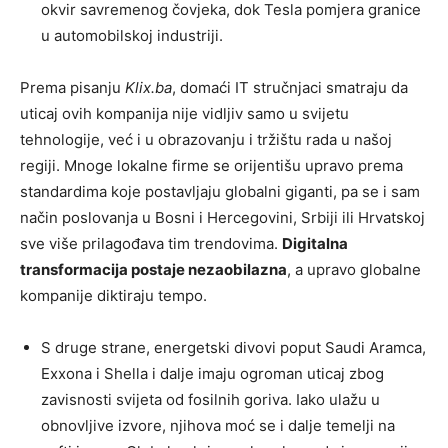
okvir savremenog čovjeka, dok Tesla pomjera granice
u automobilskoj industriji.
Prema pisanju
Klix.ba
, domaći IT stručnjaci smatraju da
uticaj ovih kompanija nije vidljiv samo u svijetu
tehnologije, već i u obrazovanju i tržištu rada u našoj
regiji. Mnoge lokalne firme se orijentišu upravo prema
standardima koje postavljaju globalni giganti, pa se i sam
način poslovanja u Bosni i Hercegovini, Srbiji ili Hrvatskoj
sve više prilagođava tim trendovima.
Digitalna
transformacija postaje nezaobilazna
, a upravo globalne
kompanije diktiraju tempo.
S druge strane, energetski divovi poput Saudi Aramca,
Exxona i Shella i dalje imaju ogroman uticaj zbog
zavisnosti svijeta od fosilnih goriva. Iako ulažu u
obnovljive izvore, njihova moć se i dalje temelji na