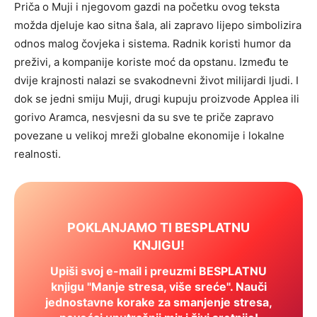
Priča o Muji i njegovom gazdi na početku ovog teksta
možda djeluje kao sitna šala, ali zapravo lijepo simbolizira
odnos malog čovjeka i sistema. Radnik koristi humor da
preživi, a kompanije koriste moć da opstanu. Između te
dvije krajnosti nalazi se svakodnevni život milijardi ljudi. I
dok se jedni smiju Muji, drugi kupuju proizvode Applea ili
gorivo Aramca, nesvjesni da su sve te priče zapravo
povezane u velikoj mreži globalne ekonomije i lokalne
realnosti.
POKLANJAMO TI BESPLATNU
KNJIGU!
Upiši svoj e-mail i preuzmi BESPLATNU
knjigu "Manje stresa, više sreće". Nauči
jednostavne korake za smanjenje stresa,