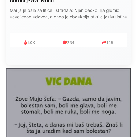
otkrila jezivu istinu
Marija je pala sa litice i stradala: Njen dečko Ilija glumio
ucveljenog udovca, a onda je obdukcija otkrila jezivu istinu
1.0K
234
145