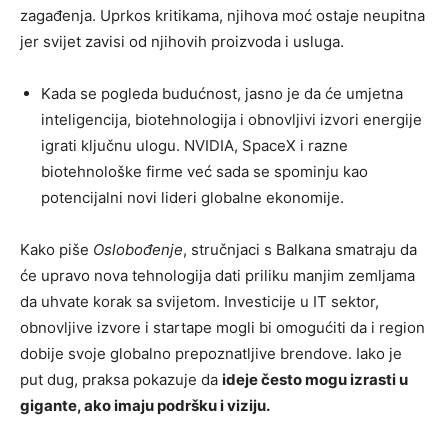
zagađenja. Uprkos kritikama, njihova moć ostaje neupitna
jer svijet zavisi od njihovih proizvoda i usluga.
Kada se pogleda budućnost, jasno je da će umjetna
inteligencija, biotehnologija i obnovljivi izvori energije
igrati ključnu ulogu. NVIDIA, SpaceX i razne
biotehnološke firme već sada se spominju kao
potencijalni novi lideri globalne ekonomije.
Kako piše
Oslobođenje
, stručnjaci s Balkana smatraju da
će upravo nova tehnologija dati priliku manjim zemljama
da uhvate korak sa svijetom. Investicije u IT sektor,
obnovljive izvore i startape mogli bi omogućiti da i region
dobije svoje globalno prepoznatljive brendove. Iako je
put dug, praksa pokazuje da
ideje često mogu izrasti u
gigante, ako imaju podršku i viziju.