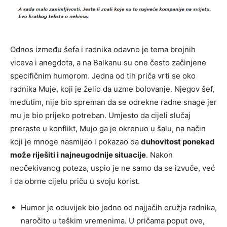
Odnos između šefa i radnika odavno je tema brojnih
viceva i anegdota, a na Balkanu su one često začinjene
specifičnim humorom. Jedna od tih priča vrti se oko
radnika Muje, koji je želio da uzme bolovanje. Njegov šef,
međutim, nije bio spreman da se odrekne radne snage jer
mu je bio prijeko potreban. Umjesto da cijeli slučaj
preraste u konflikt, Mujo ga je okrenuo u šalu, na način
koji je mnoge nasmijao i pokazao da
duhovitost ponekad
može riješiti i najneugodnije situacije
. Nakon
neočekivanog poteza, uspio je ne samo da se izvuče, već
i da obrne cijelu priču u svoju korist.
Humor je oduvijek bio jedno od najjačih oružja radnika,
naročito u teškim vremenima. U pričama poput ove,