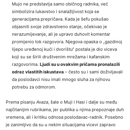
Mujo ne predstavlja samo običnog radnika, već
simbolizira lukavstvo i snalažljivost koja se
generacijama prepričava. Kada je šefu pokušao
objasniti svoje zdravstveno stanje, očekivao je
nerazumijevanje, ali je upravo duhovit komentar
promijenio tok razgovora. Njegova opaska o „gazdinoj
lijepo uređenoj kući i dvorištu“ postala je dio viceva
koji su se širili društvenim mrežama i kafanskim
razgovorima.
Ljudi su u ovakvim pričama pronalazili
odraz vlastitih iskustava
– često su i sami doživljavali
da poslodavci nisu imali mnogo sluha za njihovu
potrebu za odmorom.
Prema pisanju
Avaza
, šale o Muji i Hasi i dalje su među
najčitanijim rubrikama, jer publika u njima prepoznaje duh
vremena, ali i kritiku odnosa poslodavac-radnik. Posebno
je zanimljivo da su u nekim situacijama vicevi zapravo