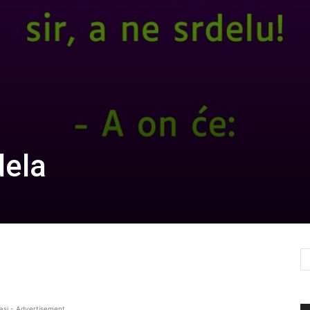
dela
asi - Advertisement