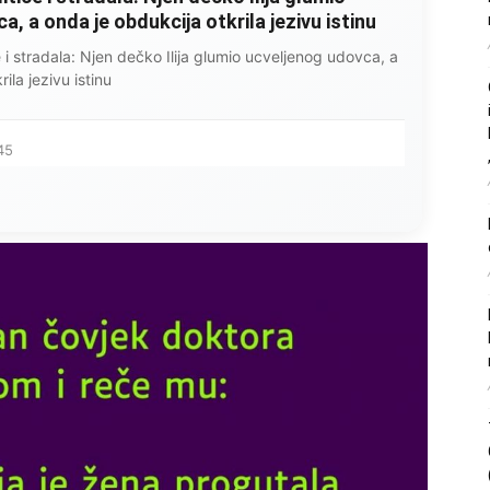
, a onda je obdukcija otkrila jezivu istinu
ce i stradala: Njen dečko Ilija glumio ucveljenog udovca, a
ila jezivu istinu
45