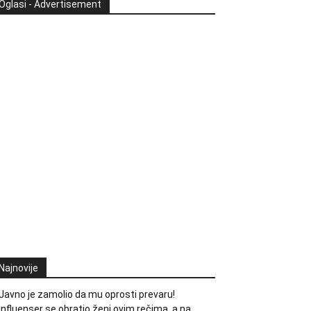
Oglasi - Advertisement
Najnovije
Javno je zamolio da mu oprosti prevaru!
Influenser se obratio ženi ovim rečima, a na