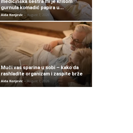
medicinska sestra mi je krišom
gurnula komadić papira u...
Aida Konjevic
-
August 7, 2026
Muči vas sparina u sobi – kako da
rashladite organizam i zaspite brže
Aida Konjevic
-
August 7, 2026