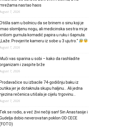
mrežama nastao haos
August 7, 2026
Otišla sam u bolnicu da se brinem o sinu koji je
imao slomljenu nogu, ali medicinska sestra mi je
krišom gurnula komadić papira u ruku i šapnula:
„Laže. Provjerite kameru iz sobe u 3 ujutro.“
August 7, 2026
Muči vas sparina u sobi – kako da rashladite
organizam i zaspite brže
August 7, 2026
Prodavačice su izbacile 74-godišnju baku iz
butika jer je dotaknula skupu haljinu… Ali jedna
njezina rečenica utišala je cijelu trgovinu…
August 7, 2026
Tek se rodio, a već živi nečiji san! Sin Anastasije i
Gudelja dobio neverovatan poklon OD CECE
(FOTO)