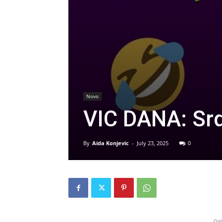
Novo
VIC DANA: Sr
By
Aida Konjevic
-
July 23, 2025
0
Ogl