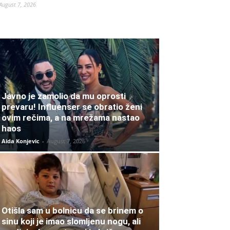
August 7, 2026
Javno je zamolio da mu oprosti
prevaru! Influenser se obratio ženi
ovim rečima, a na mrežama nastao
haos
Aida Konjevic
-
August 7, 2026
Otišla sam u bolnicu da se brinem o
sinu koji je imao slomljenu nogu, ali