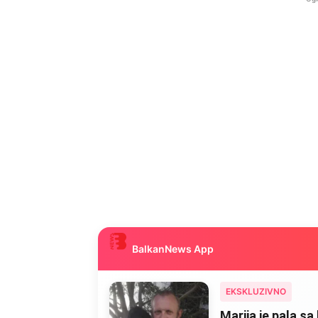
BalkanNews App
EKSKLUZIVNO
Marija je pala sa 