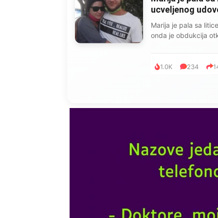
ucveljenog udovca
Marija je pala sa liti
onda je obdukcija otkr
1.0K
234
1