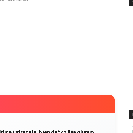
litice i stradala: Njen dečko Ilija glumio