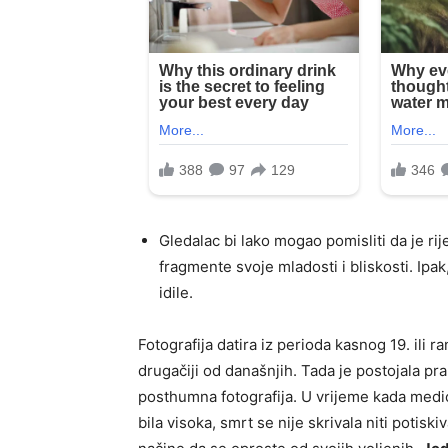
Gledalac bi lako mogao pomisliti da je rije
fragmente svoje mladosti i bliskosti. Ipak
idile.
Fotografija datira iz perioda kasnog 19. ili r
drugačiji od današnjih. Tada je postojala p
posthumna fotografija. U vrijeme kada medici
bila visoka, smrt se nije skrivala niti potiski