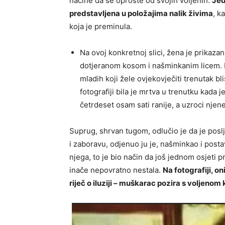
načine da se oproste od svojih voljenih.
Jed
predstavljena u položajima nalik živima
, k
koja je preminula.
Na ovoj konkretnoj slici, žena je prikaz
dotjeranom kosom i našminkanim licem. N
mladih koji žele ovjekovječiti trenutak b
fotografiji bila je mrtva u trenutku kada
četrdeset osam sati ranije, a uzroci njene
Suprug, shrvan tugom, odlučio je da je poslj
i zaboravu, odjenuo ju je, našminkao i post
njega, to je bio način da još jednom osjeti p
inače nepovratno nestala.
Na fotografiji, o
riječ o iluziji – muškarac pozira s voljenom