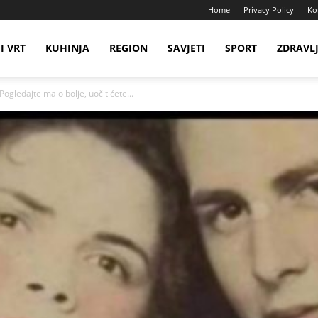
Home
Privacy Policy
Ko
I VRT
KUHINJA
REGION
SAVJETI
SPORT
ZDRAVL
Pogledajte malo bolje, uočit ćete...