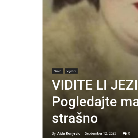
Novo
Vijesti
VIDITE LI JEZ
Pogledajte mal
strašno
By
Aida Konjevic
-
September 12, 2025
0