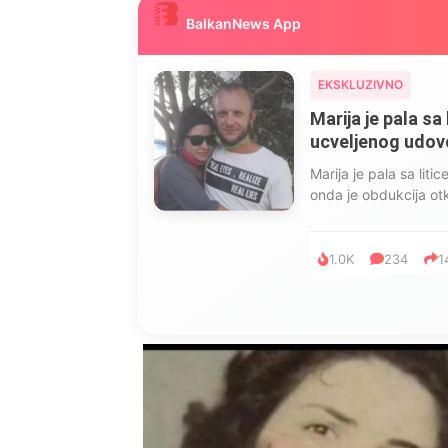
BalkanNews App
EKSKLUZIVNO
Marija je pala sa 
ucveljenog udovca
Marija je pala sa liti
onda je obdukcija otkr
1.0K
234
1