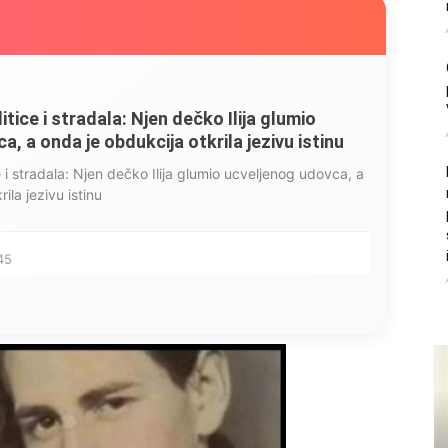
litice i stradala: Njen dečko Ilija glumio
, a onda je obdukcija otkrila jezivu istinu
ce i stradala: Njen dečko Ilija glumio ucveljenog udovca, a
ila jezivu istinu
45