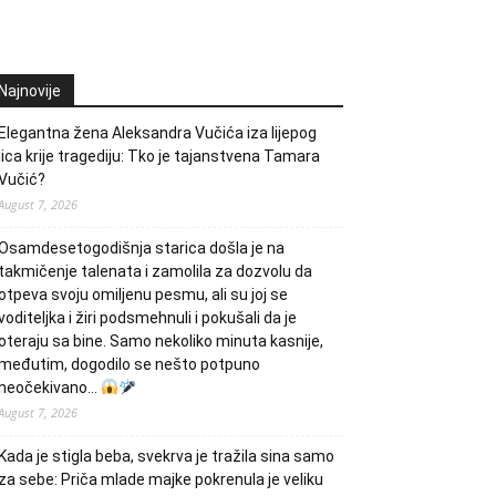
Najnovije
Elegantna žena Aleksandra Vučića iza lijepog
lica krije tragediju: Tko je tajanstvena Tamara
Vučić?
August 7, 2026
Osamdesetogodišnja starica došla je na
takmičenje talenata i zamolila za dozvolu da
otpeva svoju omiljenu pesmu, ali su joj se
voditeljka i žiri podsmehnuli i pokušali da je
oteraju sa bine. Samo nekoliko minuta kasnije,
međutim, dogodilo se nešto potpuno
neočekivano…
August 7, 2026
Kada je stigla beba, svekrva je tražila sina samo
za sebe: Priča mlade majke pokrenula je veliku