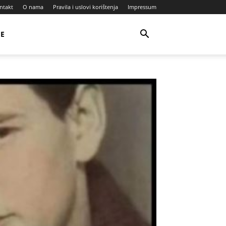
ntakt
O nama
Pravila i uslovi korištenja
Impressum
JE