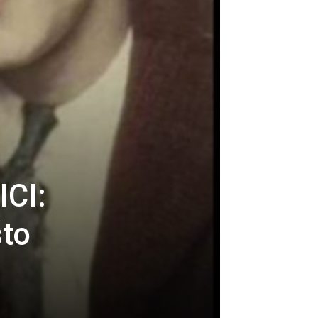
ICI:
što