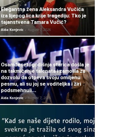
Elegantna žena Aleksandra Vučića
iza lijepog lica krije tragediju: Tko je
tajanstvena Tamara Vučić?
Aida Konjevic
-
August 7, 2026
Osamdesetogodišnja starica došla je
na takmičenje talenata i zamolila za
dozvolu da otpeva svoju omiljenu
pesmu, ali su joj se voditeljka i žiri
podsmehnuli...
Aida Konjevic
-
August 7, 2026