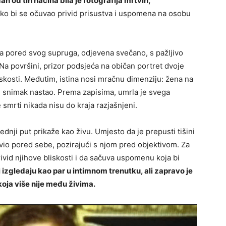
an od tih načina bila je fotografija mrtvih,
ako bi se očuvao privid prisustva i uspomena na osobu
ana pored svog supruga, odjevena svečano, s pažljivo
a površini, prizor podsjeća na običan portret dvoje
liskosti. Međutim, istina nosi mračnu dimenziju: žena na
 je snimak nastao. Prema zapisima, umrla je svega
 smrti nikada nisu do kraja razjašnjeni.
ednji put prikaže kao živu. Umjesto da je prepusti tišini
avio pored sebe, pozirajući s njom pred objektivom. Za
rivid njihove bliskosti i da sačuva uspomenu koja bi
ni izgledaju kao par u intimnom trenutku, ali zapravo je
 koja više nije među živima.