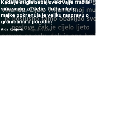
Kada je stigla beba, svekrva je tražila
sina samo za sebe: Priča mlade
majke pokrenula je veliku raspravu o
granicama u porodici
Aida Konjevic
-
August 7, 2026