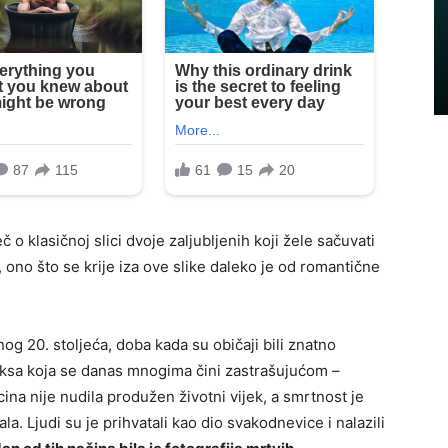
č o klasičnoj slici dvoje zaljubljenih koji žele sačuvati
, ono što se krije iza ove slike daleko je od romantične
anog 20. stoljeća, doba kada su običaji bili znatno
raksa koja se danas mnogima čini zastrašujućom –
na nije nudila produžen životni vijek, a smrtnost je
vala. Ljudi su je prihvatali kao dio svakodnevice i nalazili