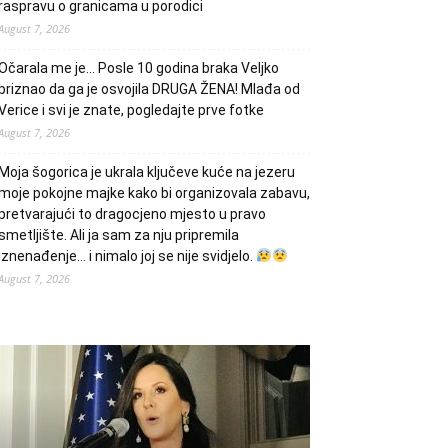
raspravu o granicama u porodici
August 7, 2026
Očarala me je… Posle 10 godina braka Veljko
priznao da ga je osvojila DRUGA ŽENA! Mlađa od
Verice i svi je znate, pogledajte prve fotke
August 7, 2026
Moja šogorica je ukrala ključeve kuće na jezeru
moje pokojne majke kako bi organizovala zabavu,
pretvarajući to dragocjeno mjesto u pravo
smetljište. Ali ja sam za nju pripremila
iznenađenje… i nimalo joj se nije svidjelo.
August 7, 2026