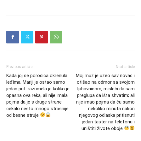
Previous article
Next article
Kada joj se porodica okrenula
Moj muž je uzeo sav novac i
leđima, Mariji je ostao samo
otišao na odmor sa svojom
jedan put: razumela je koliko je
ljubavnicom, misleći da sam
opasna ova reka, ali nije imala
preglupa da išta shvatim; ali
pojma da je s druge strane
nije imao pojma da ću samo
čekalo nešto mnogo strašnije
nekoliko minuta nakon
od besne struje
njegovog odlaska pritisnuti
jedan taster na telefonu i
uništiti živote oboje