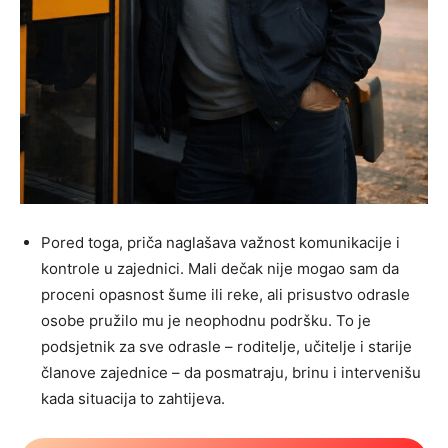
Pored toga, priča naglašava važnost komunikacije i
kontrole u zajednici. Mali dečak nije mogao sam da
proceni opasnost šume ili reke, ali prisustvo odrasle
osobe pružilo mu je neophodnu podršku. To je
podsjetnik za sve odrasle – roditelje, učitelje i starije
članove zajednice – da posmatraju, brinu i intervenišu
kada situacija to zahtijeva.