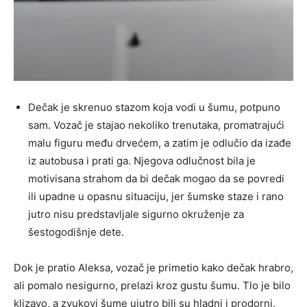
Dečak je skrenuo stazom koja vodi u šumu, potpuno
sam. Vozač je stajao nekoliko trenutaka, promatrajući
malu figuru među drvećem, a zatim je odlučio da izađe
iz autobusa i prati ga. Njegova odlučnost bila je
motivisana strahom da bi dečak mogao da se povredi
ili upadne u opasnu situaciju, jer šumske staze i rano
jutro nisu predstavljale sigurno okruženje za
šestogodišnje dete.
Dok je pratio Aleksa, vozač je primetio kako dečak hrabro,
ali pomalo nesigurno, prelazi kroz gustu šumu. Tlo je bilo
klizavo, a zvukovi šume ujutro bili su hladni i prodorni.