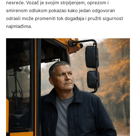
nesreće. Vozač je svojim strpljenjem, oprezom i
smirenom odlukom pokazao kako jedan odgovoran
odrasli može promeniti tok događaja i pružiti sigurnost
najmlađima.