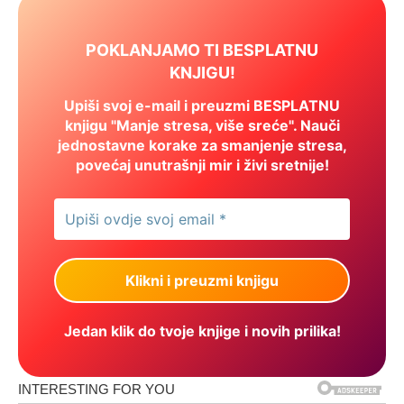
POKLANJAMO TI BESPLATNU
KNJIGU!
Upiši svoj e-mail i preuzmi BESPLATNU
knjigu "Manje stresa, više sreće". Nauči
jednostavne korake za smanjenje stresa,
povećaj unutrašnji mir i živi sretnije!
Jedan klik do tvoje knjige i novih prilika!