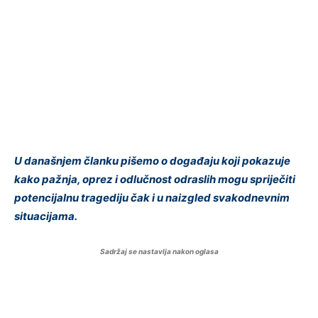
U današnjem članku pišemo o događaju koji pokazuje
kako pažnja, oprez i odlučnost odraslih mogu spriječiti
potencijalnu tragediju čak i u naizgled svakodnevnim
situacijama.
Sadržaj se nastavlja nakon oglasa