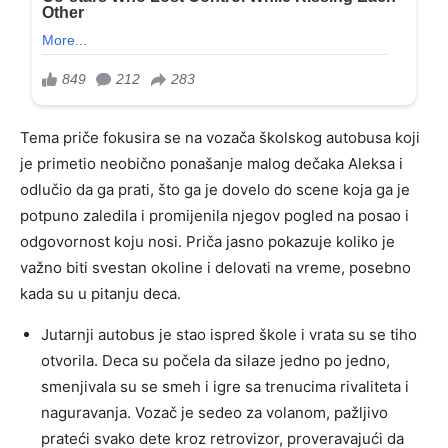
Tema priče fokusira se na vozača školskog autobusa koji
je primetio neobično ponašanje malog dečaka Aleksa i
odlučio da ga prati, što ga je dovelo do scene koja ga je
potpuno zaledila i promijenila njegov pogled na posao i
odgovornost koju nosi. Priča jasno pokazuje koliko je
važno biti svestan okoline i delovati na vreme, posebno
kada su u pitanju deca.
Jutarnji autobus je stao ispred škole i vrata su se tiho
otvorila. Deca su počela da silaze jedno po jedno,
smenjivala su se smeh i igre sa trenucima rivaliteta i
naguravanja. Vozač je sedeo za volanom, pažljivo
prateći svako dete kroz retrovizor, proveravajući da