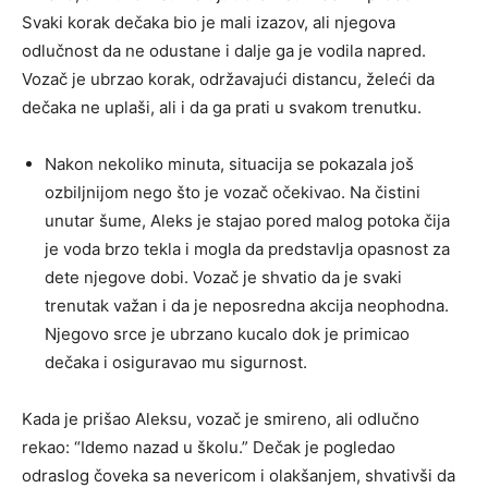
Svaki korak dečaka bio je mali izazov, ali njegova
odlučnost da ne odustane i dalje ga je vodila napred.
Vozač je ubrzao korak, održavajući distancu, želeći da
dečaka ne uplaši, ali i da ga prati u svakom trenutku.
Nakon nekoliko minuta, situacija se pokazala još
ozbiljnijom nego što je vozač očekivao. Na čistini
unutar šume, Aleks je stajao pored malog potoka čija
je voda brzo tekla i mogla da predstavlja opasnost za
dete njegove dobi. Vozač je shvatio da je svaki
trenutak važan i da je neposredna akcija neophodna.
Njegovo srce je ubrzano kucalo dok je primicao
dečaka i osiguravao mu sigurnost.
Kada je prišao Aleksu, vozač je smireno, ali odlučno
rekao: “Idemo nazad u školu.” Dečak je pogledao
odraslog čoveka sa nevericom i olakšanjem, shvativši da