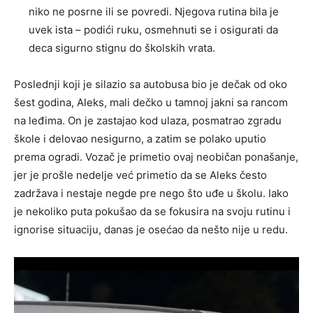
niko ne posrne ili se povredi. Njegova rutina bila je
uvek ista – podići ruku, osmehnuti se i osigurati da
deca sigurno stignu do školskih vrata.
Poslednji koji je silazio sa autobusa bio je dečak od oko
šest godina, Aleks, mali dečko u tamnoj jakni sa rancom
na leđima. On je zastajao kod ulaza, posmatrao zgradu
škole i delovao nesigurno, a zatim se polako uputio
prema ogradi. Vozač je primetio ovaj neobičan ponašanje,
jer je prošle nedelje već primetio da se Aleks često
zadržava i nestaje negde pre nego što uđe u školu. Iako
je nekoliko puta pokušao da se fokusira na svoju rutinu i
ignorise situaciju, danas je osećao da nešto nije u redu.