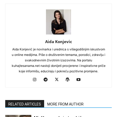
Aida Konjevic
Aida Konjević je novinarka i urednica s višegodišnjim iskustvom
u online medijima. Piše o društvenim temama, porodici, zdravlju i
svakodnevnim životnim izazovima. Na portalu
kuhajtesanama.net nastoji donijeti provjerene i inspirativne priče
koje informišu, educiraju i pokreću pozitivne promjene.
RELATED ARTICLES
MORE FROM AUTHOR