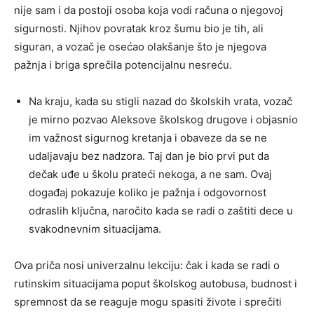
nije sam i da postoji osoba koja vodi računa o njegovoj
sigurnosti. Njihov povratak kroz šumu bio je tih, ali
siguran, a vozač je osećao olakšanje što je njegova
pažnja i briga sprečila potencijalnu nesreću.
Na kraju, kada su stigli nazad do školskih vrata, vozač
je mirno pozvao Aleksove školskog drugove i objasnio
im važnost sigurnog kretanja i obaveze da se ne
udaljavaju bez nadzora. Taj dan je bio prvi put da
dečak uđe u školu prateći nekoga, a ne sam. Ovaj
događaj pokazuje koliko je pažnja i odgovornost
odraslih ključna, naročito kada se radi o zaštiti dece u
svakodnevnim situacijama.
Ova priča nosi univerzalnu lekciju: čak i kada se radi o
rutinskim situacijama poput školskog autobusa, budnost i
spremnost da se reaguje mogu spasiti živote i sprečiti