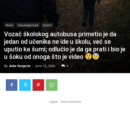
Novo
Uncategorized
Vijesti
Vozač školskog autobusa primetio je da
jedan od učenika ne ide u školu, već se
uputio ka šumi; odlučio je da ga prati i bio je
u šoku od onoga što je video
By
Aida Konjevic
-
June 12, 2026
0
Oglasi - Advertisement