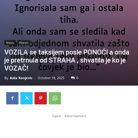
Novo
Vijesti
VOZILA se taksijem posle PONOĆI a onda
je pretrnula od STRAHA , shvatila je ko je
VOZAČ!
By
Aida Konjevic
-
October 18, 2025
0
Oglasi - Advertisement