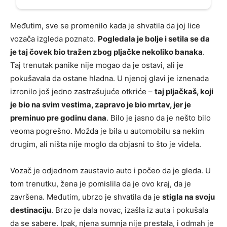
Međutim, sve se promenilo kada je shvatila da joj lice
vozača izgleda poznato.
Pogledala je bolje i setila se da
je taj čovek bio tražen zbog pljačke nekoliko banaka
.
Taj trenutak panike nije mogao da je ostavi, ali je
pokušavala da ostane hladna. U njenoj glavi je iznenada
izronilo još jedno zastrašujuće otkriće –
taj pljačkaš, koji
je bio na svim vestima, zapravo je bio mrtav, jer je
preminuo pre godinu dana
. Bilo je jasno da je nešto bilo
veoma pogrešno. Možda je bila u automobilu sa nekim
drugim, ali ništa nije moglo da objasni to što je videla.
Vozač je odjednom zaustavio auto i počeo da je gleda. U
tom trenutku, žena je pomislila da je ovo kraj, da je
završena. Međutim, ubrzo je shvatila da je
stigla na svoju
destinaciju
. Brzo je dala novac, izašla iz auta i pokušala
da se sabere. Ipak, njena sumnja nije prestala, i odmah je