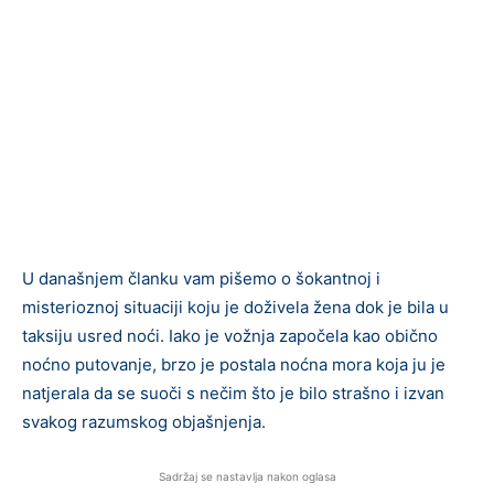
U današnjem članku vam pišemo o šokantnoj i
misterioznoj situaciji koju je doživela žena dok je bila u
taksiju usred noći. Iako je vožnja započela kao obično
noćno putovanje, brzo je postala noćna mora koja ju je
natjerala da se suoči s nečim što je bilo strašno i izvan
svakog razumskog objašnjenja.
Sadržaj se nastavlja nakon oglasa