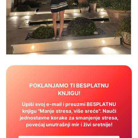
POKLANJAMO TI BESPLATNU
KNJIGU!
Upiši svoj e-mail i preuzmi BESPLATNU
knjigu "Manje stresa, više sreće". Nauči
jednostavne korake za smanjenje stresa,
povećaj unutrašnji mir i živi sretnije!