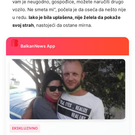
vam je neugodno, gospođice, možete naručiti drugo
vozilo. Ne smeta mi“, počela je da oseća da nešto nije
u redu.
Iako je bila uplašena, nije želela da pokaže
svoj strah
, nastojeći da ostane mirna.
BalkanNews App
EKSKLUZIVNO