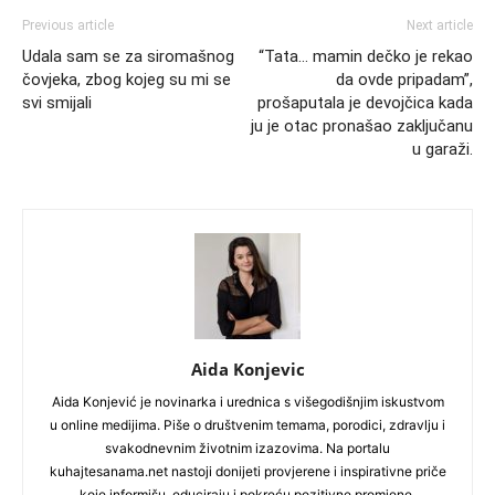
Previous article
Next article
Udala sam se za siromašnog
“Tata… mamin dečko je rekao
čovjeka, zbog kojeg su mi se
da ovde pripadam”,
svi smijali
prošaputala je devojčica kada
ju je otac pronašao zaključanu
u garaži.
Aida Konjevic
Aida Konjević je novinarka i urednica s višegodišnjim iskustvom
u online medijima. Piše o društvenim temama, porodici, zdravlju i
svakodnevnim životnim izazovima. Na portalu
kuhajtesanama.net nastoji donijeti provjerene i inspirativne priče
koje informišu, educiraju i pokreću pozitivne promjene.