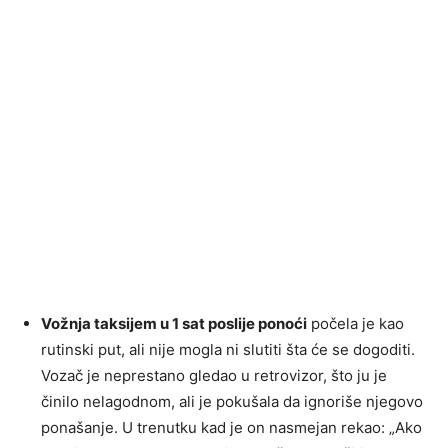
Vožnja taksijem u 1 sat poslije ponoći
počela je kao
rutinski put, ali nije mogla ni slutiti šta će se dogoditi.
Vozač je neprestano gledao u retrovizor, što ju je
činilo nelagodnom, ali je pokušala da ignoriše njegovo
ponašanje. U trenutku kad je on nasmejan rekao: „Ako