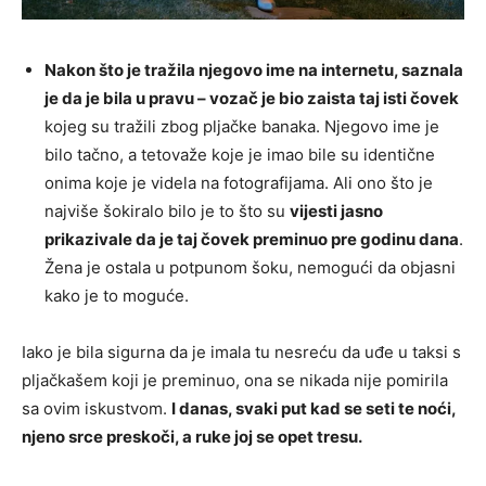
Nakon što je tražila njegovo ime na internetu, saznala
je da je bila u pravu – vozač je bio zaista taj isti čovek
kojeg su tražili zbog pljačke banaka. Njegovo ime je
bilo tačno, a tetovaže koje je imao bile su identične
onima koje je videla na fotografijama. Ali ono što je
najviše šokiralo bilo je to što su
vijesti jasno
prikazivale da je taj čovek preminuo pre godinu dana
.
Žena je ostala u potpunom šoku, nemogući da objasni
kako je to moguće.
Iako je bila sigurna da je imala tu nesreću da uđe u taksi s
pljačkašem koji je preminuo, ona se nikada nije pomirila
sa ovim iskustvom.
I danas, svaki put kad se seti te noći,
njeno srce preskoči, a ruke joj se opet tresu.