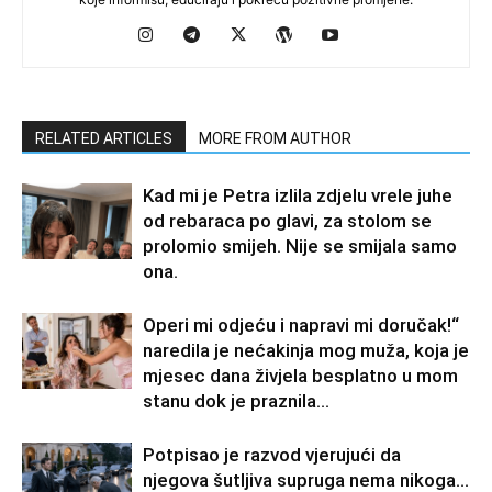
RELATED ARTICLES
MORE FROM AUTHOR
Kad mi je Petra izlila zdjelu vrele juhe
od rebaraca po glavi, za stolom se
prolomio smijeh. Nije se smijala samo
ona.
Operi mi odjeću i napravi mi doručak!“
naredila je nećakinja mog muža, koja je
mjesec dana živjela besplatno u mom
stanu dok je praznila...
Potpisao je razvod vjerujući da
njegova šutljiva supruga nema nikoga…