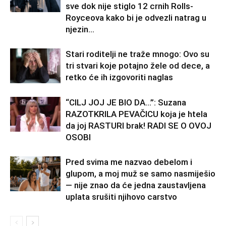
sve dok nije stiglo 12 crnih Rolls-
Royceova kako bi je odvezli natrag u
njezin...
Stari roditelji ne traže mnogo: Ovo su
tri stvari koje potajno žele od dece, a
retko će ih izgovoriti naglas
“CILJ JOJ JE BIO DA…”: Suzana
RAZOTKRILA PEVAČICU koja je htela
da joj RASTURI brak! RADI SE O OVOJ
OSOBI
Pred svima me nazvao debelom i
glupom, a moj muž se samo nasmiješio
— nije znao da će jedna zaustavljena
uplata srušiti njihovo carstvo