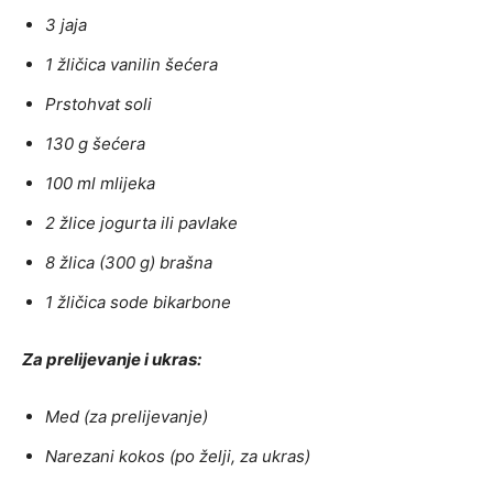
3 jaja
1 žličica vanilin šećera
Prstohvat soli
130 g šećera
100 ml mlijeka
2 žlice jogurta ili pavlake
8 žlica (300 g) brašna
1 žličica sode bikarbone
Za prelijevanje i ukras:
Med (za prelijevanje)
Narezani kokos (po želji, za ukras)