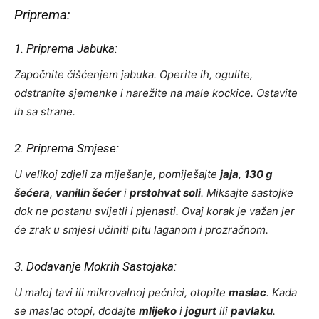
Priprema:
1. Priprema Jabuka:
Započnite čišćenjem jabuka. Operite ih, ogulite,
odstranite sjemenke i narežite na male kockice. Ostavite
ih sa strane.
2. Priprema Smjese:
U velikoj zdjeli za miješanje, pomiješajte
jaja
,
130 g
šećera
,
vanilin šećer
i
prstohvat soli
. Miksajte sastojke
dok ne postanu svijetli i pjenasti. Ovaj korak je važan jer
će zrak u smjesi učiniti pitu laganom i prozračnom.
3. Dodavanje Mokrih Sastojaka:
U maloj tavi ili mikrovalnoj pećnici, otopite
maslac
. Kada
se maslac otopi, dodajte
mlijeko
i
jogurt
ili
pavlaku
.