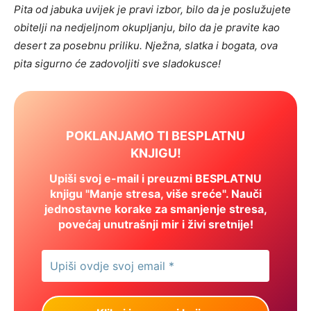
Pita od jabuka uvijek je pravi izbor, bilo da je poslužujete
obitelji na nedjeljnom okupljanju, bilo da je pravite kao
desert za posebnu priliku. Nježna, slatka i bogata, ova
pita sigurno će zadovoljiti sve sladokusce!
POKLANJAMO TI BESPLATNU
KNJIGU!
Upiši svoj e-mail i preuzmi BESPLATNU
knjigu "Manje stresa, više sreće". Nauči
jednostavne korake za smanjenje stresa,
povećaj unutrašnji mir i živi sretnije!