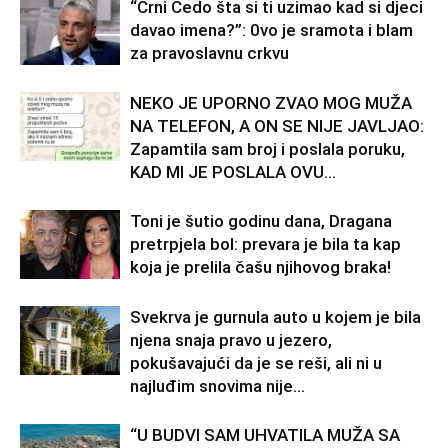
“Crni Čedo šta si ti uzimao kad si djeci
davao imena?”: 0vo je sramota i blam
za pravoslavnu crkvu
NEKO JE UPORNO ZVAO MOG MUŽA
NA TELEFON, A ON SE NIJE JAVLJAO:
Zapamtila sam broj i poslala poruku,
KAD MI JE POSLALA OVU...
Toni je šutio godinu dana, Dragana
pretrpjela bol: prevara je bila ta kap
koja je prelila čašu njihovog braka!
Svekrva je gurnula auto u kojem je bila
njena snaja pravo u jezero,
pokušavajući da je se reši, ali ni u
najluđim snovima nije...
“U BUDVI SAM UHVATILA MUŽA SA