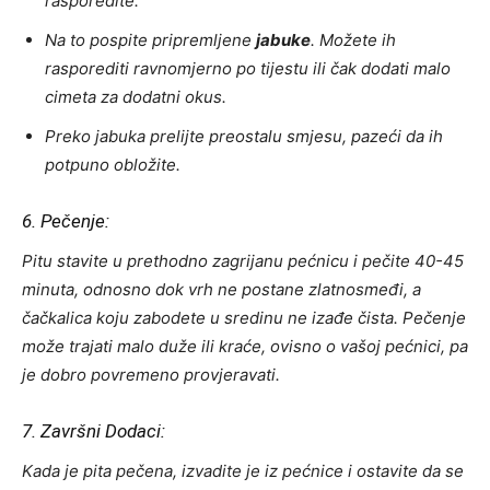
rasporedite.
Na to pospite pripremljene
jabuke
. Možete ih
rasporediti ravnomjerno po tijestu ili čak dodati malo
cimeta za dodatni okus.
Preko jabuka prelijte preostalu smjesu, pazeći da ih
potpuno obložite.
6. Pečenje:
Pitu stavite u prethodno zagrijanu pećnicu i pečite 40-45
minuta, odnosno dok vrh ne postane zlatnosmeđi, a
čačkalica koju zabodete u sredinu ne izađe čista. Pečenje
može trajati malo duže ili kraće, ovisno o vašoj pećnici, pa
je dobro povremeno provjeravati.
7. Završni Dodaci:
Kada je pita pečena, izvadite je iz pećnice i ostavite da se