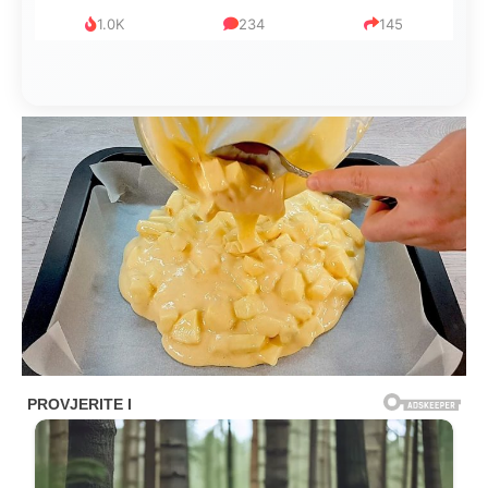
1.0K
234
145