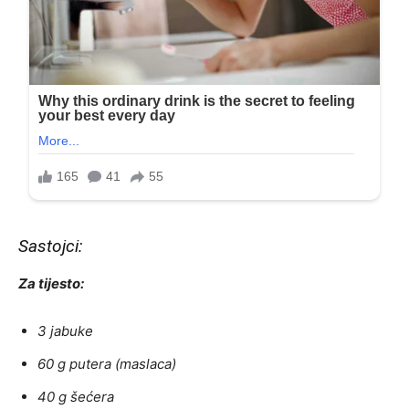
Sastojci:
Za tijesto:
3 jabuke
60 g putera (maslaca)
40 g šećera