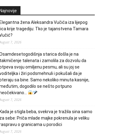
Najnovije
Elegantna žena Aleksandra Vučića iza lijepog
lica krije tragediju: Tko je tajanstvena Tamara
Vučić?
August 7, 2026
Osamdesetogodišnja starica došla je na
takmičenje talenata i zamolila za dozvolu da
otpeva svoju omiljenu pesmu, ali su joj se
voditeljka i žiri podsmehnuli i pokušali da je
oteraju sa bine. Samo nekoliko minuta kasnije,
međutim, dogodilo se nešto potpuno
neočekivano…
August 7, 2026
Kada je stigla beba, svekrva je tražila sina samo
za sebe: Priča mlade majke pokrenula je veliku
raspravu o granicama u porodici
August 7, 2026