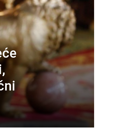
eće
,
čni