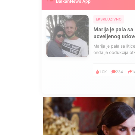
BalkanNews App
EKSKLUZIVNO
Marija je pala sa 
ucveljenog udovca
Marija je pala sa liti
onda je obdukcija otkr
1.0K
234
1