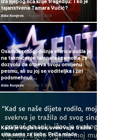
iza lijepog lica krije tragediju: Tko je
tajanstvena Tamara Vučić?
Aida Konjevic
-
August 7, 2026
Osamdesetogodišnja starica došla je
na takmičenje talenata i zamolila za
dozvolu da otpeva svoju omiljenu
pesmu, ali su joj se voditeljka i žiri
podsmehnuli...
Aida Konjevic
-
August 7, 2026
Kada je stigla beba, svekrva je tražila
sina samo za sebe: Priča mlade