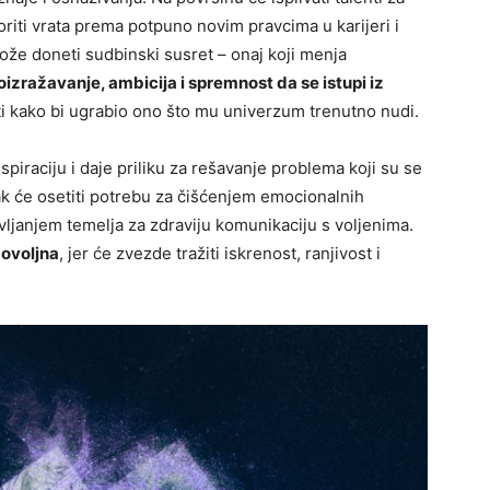
voriti vrata prema potpuno novim pravcima u karijeri i
že doneti sudbinski susret – onaj koji menja
izražavanje, ambicija i spremnost da se istupi iz
risti kako bi ugrabio ono što mu univerzum trenutno nudi.
piraciju i daje priliku za rešavanje problema koji su se
ak će osetiti potrebu za čišćenjem emocionalnih
vljanjem temelja za zdraviju komunikaciju s voljenima.
dovoljna
, jer će zvezde tražiti iskrenost, ranjivost i