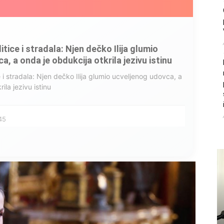
litice i stradala: Njen dečko Ilija glumio
, a onda je obdukcija otkrila jezivu istinu
ce i stradala: Njen dečko Ilija glumio ucveljenog udovca, a
ila jezivu istinu
45