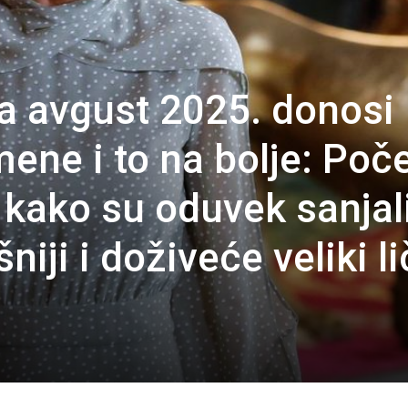
a avgust 2025. donosi
mene i to na bolje: Poč
 kako su oduvek sanjali
iji i doživeće veliki li