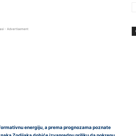
asi - Advertisement
sformativnu energiju, a prema prognozama poznate
i znaka Zodijaka dobiće izvanrednu priliku da pokrenu