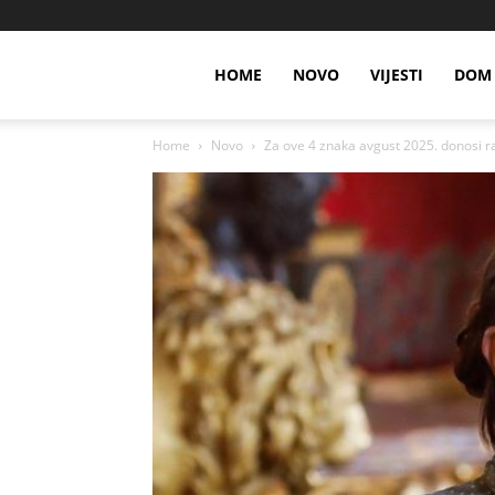
HOME
NOVO
VIJESTI
DOM 
Home
Novo
Za ove 4 znaka avgust 2025. donosi ra