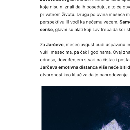
koje nisu ni znali da ih poseduju, a to će ot
privatnom životu. Druga polovina meseca mo
perspektivu ili vodi ka nečemu većem.
Samo
senke
, glavni su alati koji Lav treba da ko
Za
Jarčeve
, mesec avgust budi uspavanu ins
vukli mesecima, pa čak i godinama. Ovaj zn
odnosa, dovođenjem stvari na čistac i posta
Jarčeva emotivna distanca više neće biti 
otvorenost kao ključ za dalje napredovanje.