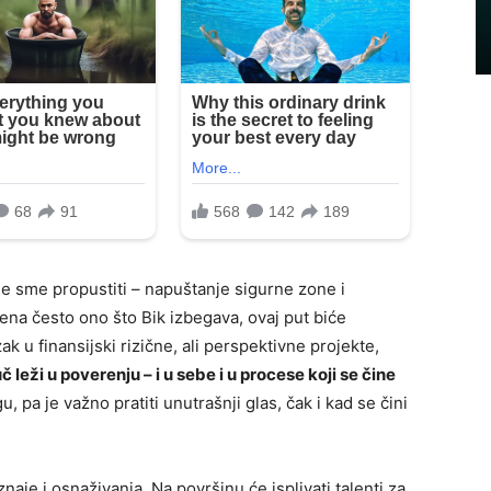
ne sme propustiti – napuštanje sigurne zone i
ena često ono što Bik izbegava, ovaj put biće
k u finansijski rizične, ali perspektivne projekte,
uč leži u poverenju – i u sebe i u procese koji se čine
gu, pa je važno pratiti unutrašnji glas, čak i kad se čini
aje i osnaživanja. Na površinu će isplivati talenti za