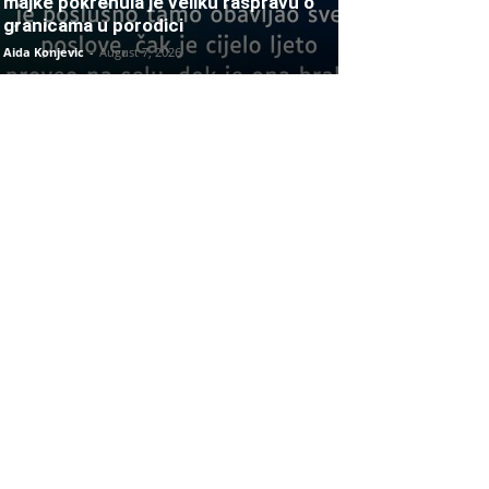
majke pokrenula je veliku raspravu o
granicama u porodici
Aida Konjevic
-
August 7, 2026