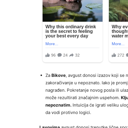
Za
Bikove
, avgust donosi izazov koji se 
zakoračivanje u nepoznato. Iako je promj
nagrađen. Pokretanje novog posla ili ulaza
može rezultirati značajnim uspehom.
Klj
nepoznatim.
Intuicija će igrati veliku ulo
da vodi protivno logici.
Lavovima
avgust donosi trenutke lične spozn