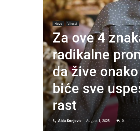
Novo
Vijesti
Za ove 4 znak
radikalne pro
da žive onako
biće sve uspešn
rast
By
Aida Konjevic
-
August 1, 2025
0