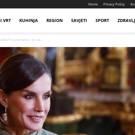
Home
Privacy Policy
Ko
I VRT
KUHINJA
REGION
SAVJETI
SPORT
ZDRAVL
dikalne promene i to na...