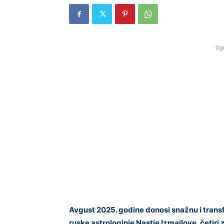
Ogl
Avgust 2025. godine donosi snažnu i tran
ruske astrologinje Nastje Izmajlove, četir