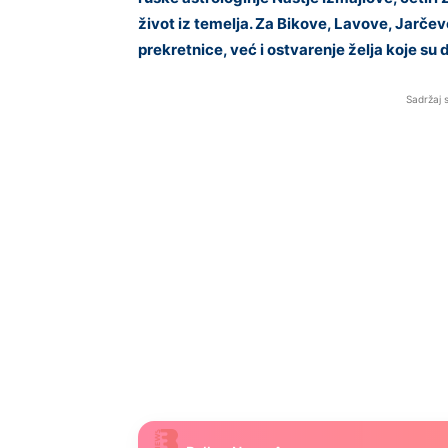
život iz temelja. Za Bikove, Lavove, Jarčev
prekretnice, već i ostvarenje želja koje su
Sadržaj 