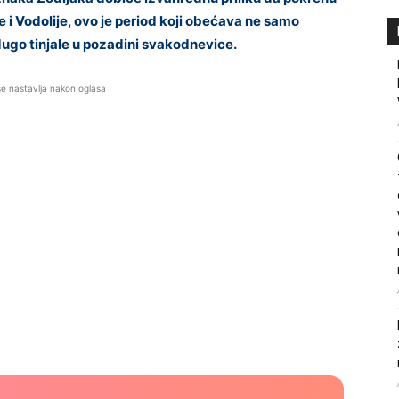
e i Vodolije, ovo je period koji obećava ne samo
 dugo tinjale u pozadini svakodnevice.
se nastavlja nakon oglasa