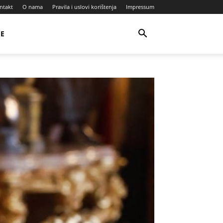
ntakt
O nama
Pravila i uslovi korištenja
Impressum
JE