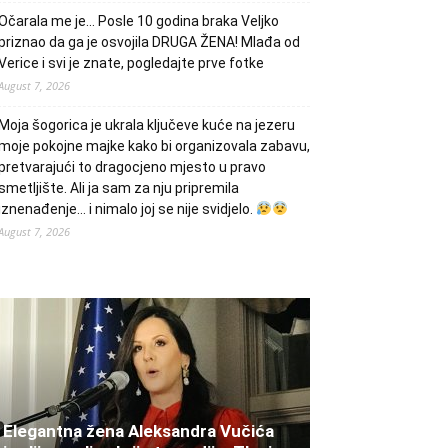
Očarala me je… Posle 10 godina braka Veljko
priznao da ga je osvojila DRUGA ŽENA! Mlađa od
Verice i svi je znate, pogledajte prve fotke
August 7, 2026
Moja šogorica je ukrala ključeve kuće na jezeru
moje pokojne majke kako bi organizovala zabavu,
pretvarajući to dragocjeno mjesto u pravo
smetljište. Ali ja sam za nju pripremila
iznenađenje… i nimalo joj se nije svidjelo.
August 7, 2026
Elegantna žena Aleksandra Vučića