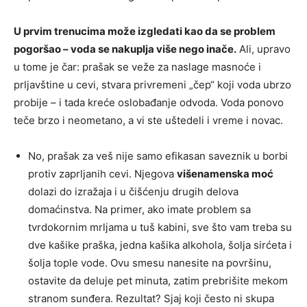
U prvim trenucima može izgledati kao da se problem
pogoršao – voda se nakuplja više nego inače.
Ali, upravo
u tome je čar: prašak se veže za naslage masnoće i
prljavštine u cevi, stvara privremeni „čep“ koji voda ubrzo
probije – i tada kreće oslobađanje odvoda. Voda ponovo
teče brzo i neometano, a vi ste uštedeli i vreme i novac.
No, prašak za veš nije samo efikasan saveznik u borbi
protiv zaprljanih cevi. Njegova
višenamenska moć
dolazi do izražaja i u čišćenju drugih delova
domaćinstva. Na primer, ako imate problem sa
tvrdokornim mrljama u tuš kabini, sve što vam treba su
dve kašike praška, jedna kašika alkohola, šolja sirćeta i
šolja tople vode. Ovu smesu nanesite na površinu,
ostavite da deluje pet minuta, zatim prebrišite mekom
stranom sunđera. Rezultat? Sjaj koji često ni skupa