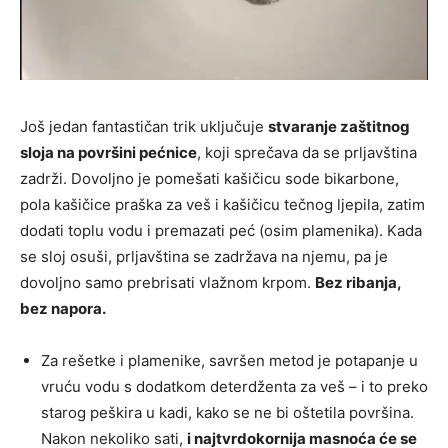
Još jedan fantastičan trik uključuje
stvaranje zaštitnog
sloja na površini pećnice
, koji sprečava da se prljavština
zadrži. Dovoljno je pomešati kašičicu sode bikarbone,
pola kašičice praška za veš i kašičicu tečnog ljepila, zatim
dodati toplu vodu i premazati peć (osim plamenika). Kada
se sloj osuši, prljavština se zadržava na njemu, pa je
dovoljno samo prebrisati vlažnom krpom.
Bez ribanja,
bez napora.
Za rešetke i plamenike, savršen metod je potapanje u
vruću vodu s dodatkom deterdženta za veš – i to preko
starog peškira u kadi, kako se ne bi oštetila površina.
Nakon nekoliko sati,
i najtvrdokornija masnoća će se