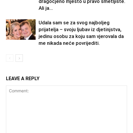
dragocjeno mjesto u pravo smetljište.
Ali ja...
Udala sam se za svog najboljeg
prijatelja – svoju ljubav iz djetinjstva,
jedinu osobu za koju sam vjerovala da
me nikada neće povrijediti.
LEAVE A REPLY