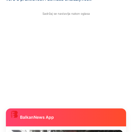
Sadržaj se nastavlja nakon oglasa
BalkanNews App