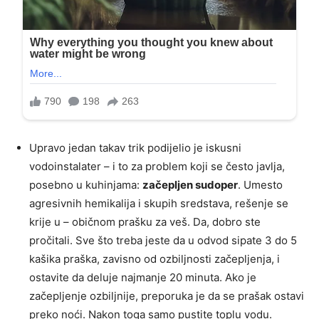
Upravo jedan takav trik podijelio je iskusni
vodoinstalater – i to za problem koji se često javlja,
posebno u kuhinjama:
začepljen sudoper
. Umesto
agresivnih hemikalija i skupih sredstava, rešenje se
krije u – običnom prašku za veš. Da, dobro ste
pročitali. Sve što treba jeste da u odvod sipate 3 do 5
kašika praška, zavisno od ozbiljnosti začepljenja, i
ostavite da deluje najmanje 20 minuta. Ako je
začepljenje ozbiljnije, preporuka je da se prašak ostavi
preko noći. Nakon toga samo pustite toplu vodu.