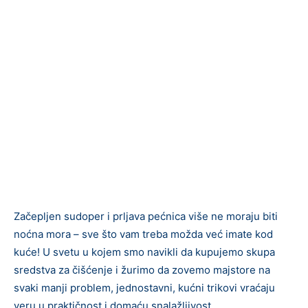
Začepljen sudoper i prljava pećnica više ne moraju biti
noćna mora – sve što vam treba možda već imate kod
kuće! U svetu u kojem smo navikli da kupujemo skupa
sredstva za čišćenje i žurimo da zovemo majstore na
svaki manji problem, jednostavni, kućni trikovi vraćaju
veru u praktičnost i domaću snalažljivost.