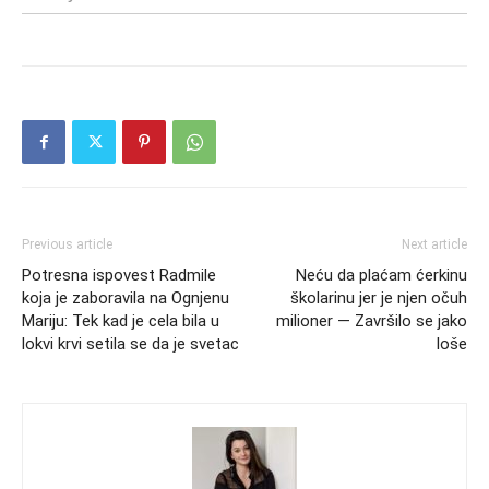
Previous article
Next article
Potresna ispovest Radmile
Neću da plaćam ćerkinu
koja je zaboravila na Ognjenu
školarinu jer je njen očuh
Mariju: Tek kad je cela bila u
milioner — Završilo se jako
lokvi krvi setila se da je svetac
loše