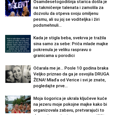
Osamdesetogodišnja starica došla je
na takmičenje talenata i zamolila za
dozvolu da otpeva svoju omiljenu
pesmu, ali su joj se voditeljka i žiri
podsmehnuli...
Kada je stigla beba, svekrva je tražila
sina samo za sebe: Priča mlade majke
pokrenula je veliku raspravu o
granicama u porodici
Očarala me je… Posle 10 godina braka
Veljko priznao da ga je osvojila DRUGA
ŽENA! Mlađa od Verice i svi je znate,
pogledajte prve...
Moja šogorica je ukrala ključeve kuće
na jezeru moje pokojne majke kako bi
organizovala zabavu, pretvarajući to