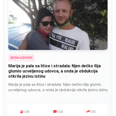
EKSKLUZIVNO
Marija je pala sa litice i stradala: Njen dečko Ilija
glumio ucveljenog udovca, a onda je obdukcija
otkrila jezivu istinu
Marija je pala sa litice i stradala: Njen dečko Ilija glumio
ucveljenog udovca, a onda je obdukcija otkrila jezivu istinu
1.0K
234
145