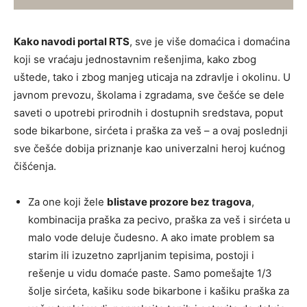
Kako navodi portal RTS
, sve je više domaćica i domaćina
koji se vraćaju jednostavnim rešenjima, kako zbog
uštede, tako i zbog manjeg uticaja na zdravlje i okolinu. U
javnom prevozu, školama i zgradama, sve češće se dele
saveti o upotrebi prirodnih i dostupnih sredstava, poput
sode bikarbone, sirćeta i praška za veš – a ovaj poslednji
sve češće dobija priznanje kao univerzalni heroj kućnog
čišćenja.
Za one koji žele
blistave prozore bez tragova
,
kombinacija praška za pecivo, praška za veš i sirćeta u
malo vode deluje čudesno. A ako imate problem sa
starim ili izuzetno zaprljanim tepisima, postoji i
rešenje u vidu domaće paste. Samo pomešajte 1/3
šolje sirćeta, kašiku sode bikarbone i kašiku praška za