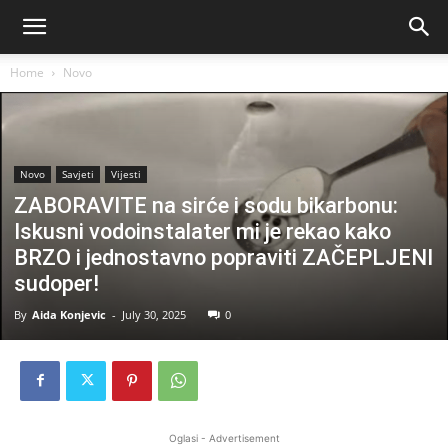
Home
Novo
Novo
Savjeti
Vijesti
ZABORAVITE na sirće i sodu bikarbonu:
Iskusni vodoinstalater mi je rekao kako
BRZO i jednostavno popraviti ZAČEPLJENI
sudoper!
By
Aida Konjevic
-
July 30, 2025
0
Oglasi - Advertisement