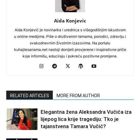
Aida Konjevic
Aida Konjević je novinarka i urednica s višegodišnjim iskustvom
u online medijima. Piše o društvenim temama, porodici, zdravlju i
svakodnevnim životnim izazovima. Na portalu
kuhajtesanama.net nastoji donijeti provjerene i inspirativne priče
koje informišu, educiraju i pokreću pozitivne promjene.
RELATED ARTICLES
MORE FROM AUTHOR
Elegantna žena Aleksandra Vučića iza
lijepog lica krije tragediju: Tko je
tajanstvena Tamara Vučić?