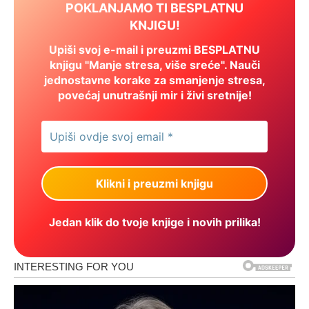
POKLANJAMO TI BESPLATNU
KNJIGU!
Upiši svoj e-mail i preuzmi BESPLATNU
knjigu "Manje stresa, više sreće". Nauči
jednostavne korake za smanjenje stresa,
povećaj unutrašnji mir i živi sretnije!
Jedan klik do tvoje knjige i novih prilika!