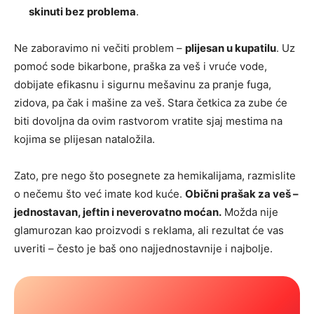
skinuti bez problema
.
Ne zaboravimo ni večiti problem –
plijesan u kupatilu
. Uz
pomoć sode bikarbone, praška za veš i vruće vode,
dobijate efikasnu i sigurnu mešavinu za pranje fuga,
zidova, pa čak i mašine za veš. Stara četkica za zube će
biti dovoljna da ovim rastvorom vratite sjaj mestima na
kojima se plijesan nataložila.
Zato, pre nego što posegnete za hemikalijama, razmislite
o nečemu što već imate kod kuće.
Obični prašak za veš –
jednostavan, jeftin i neverovatno moćan.
Možda nije
glamurozan kao proizvodi s reklama, ali rezultat će vas
uveriti – često je baš ono najjednostavnije i najbolje.